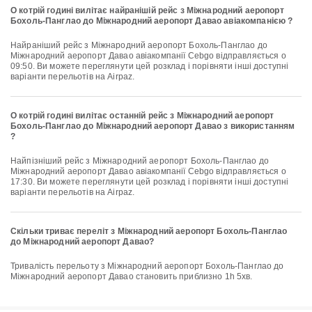
О котрій годині вилітає найранішій рейс з Міжнародний аеропорт
Бохоль-Панглао до Міжнародний аеропорт Давао авіакомпанією ?
Найраніший рейс з Міжнародний аеропорт Бохоль-Панглао до
Міжнародний аеропорт Давао авіакомпанії Cebgo відправляється о
09:50. Ви можете переглянути цей розклад і порівняти інші доступні
варіанти перельотів на Airpaz.
О котрій годині вилітає останній рейс з Міжнародний аеропорт
Бохоль-Панглао до Міжнародний аеропорт Давао з використанням
?
Найпізніший рейс з Міжнародний аеропорт Бохоль-Панглао до
Міжнародний аеропорт Давао авіакомпанії Cebgo відправляється о
17:30. Ви можете переглянути цей розклад і порівняти інші доступні
варіанти перельотів на Airpaz.
Скільки триває переліт з Міжнародний аеропорт Бохоль-Панглао
до Міжнародний аеропорт Давао?
Тривалість перельоту з Міжнародний аеропорт Бохоль-Панглао до
Міжнародний аеропорт Давао становить приблизно 1h 5хв.