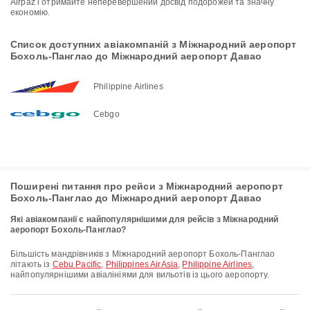
Airpaz і отримайте неперевершений досвід подорожей та значну
економію.
Список доступних авіакомпаній з Міжнародний аеропорт
Бохоль-Панглао до Міжнародний аеропорт Давао
Philippine Airlines
Cebgo
Поширені питання про рейси з Міжнародний аеропорт
Бохоль-Панглао до Міжнародний аеропорт Давао
Які авіакомпанії є найпопулярнішими для рейсів з Міжнародний
аеропорт Бохоль-Панглао?
Більшість мандрівників з Міжнародний аеропорт Бохоль-Панглао
літають із
Cebu Pacific
,
Philippines AirAsia
,
Philippine Airlines
,
найпопулярнішими авіалініями для вильотів із цього аеропорту.