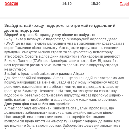
DG6789
-
14:10
15:30
Tagbi
Знайдіть найкращу подорож та отримайте ідеальний
досвід подорожі
Відкрийте для себе пригоду, яку ніколи не забудете
Вирушайте у незабутню подорож до Міжнародний аеропорт Давао
(DVO), де на вас чекають мальовничі міста з захопливими краєвидами з
першої хвилини після прильоту. Уявіть, як ви прогулюєтесь жвавими
вулицями, смакуєте місцеві страви та занурюєтесь у неповторну
атмосферу. Оберіть відповідний авіаквиток з Міжнародний аеропорт
Бохоль-Панглао (TAG), що відповідає вашим потребам. Відкривайте
нові горизонти разом з близькими та зробіть свою відпустку справді
незабутньою.
Знайдіть ідеальний авіаквиток разом з Airpaz
Для безперебійної подорожі Airpaz — це ваша надійна платформа для
пошуку найкращих авіаквитків. Завдяки зручному інтерфейсу Airpaz
допоможе вам порівняти та обрати квитки, що відповідають вашому
графіку та бюджету. Незалежно від того, чи плануєте ви спонтанну
подорож чи ретельно організовану відпустку, Airpaz пропонує широкий
вибір варіантів, щоб зробити вашу подорож максимально зручною.
Доступна ціна квитка без компромісів
Airpaz пропонує ексклюзивні знижки та спеціальні пропозиції, що
дозволяють забронювати квиток за надзвичайно вигідною ціною.
Насолоджуйтеся перевагами знижених тарифів без жодних
компромісів щодо якості чи комфорту. З Airpaz подорож до вашої мрії
ще ніколи не була такою простою. Забронюйте дешевий авіаквиток з