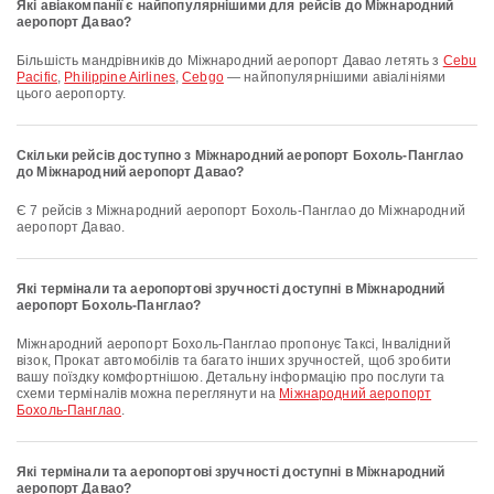
Які авіакомпанії є найпопулярнішими для рейсів до Міжнародний
аеропорт Давао?
Більшість мандрівників до Міжнародний аеропорт Давао летять з
Cebu
Pacific
,
Philippine Airlines
,
Cebgo
— найпопулярнішими авіалініями
цього аеропорту.
Скільки рейсів доступно з Міжнародний аеропорт Бохоль-Панглао
до Міжнародний аеропорт Давао?
Є 7 рейсів з Міжнародний аеропорт Бохоль-Панглао до Міжнародний
аеропорт Давао.
Які термінали та аеропортові зручності доступні в Міжнародний
аеропорт Бохоль-Панглао?
Міжнародний аеропорт Бохоль-Панглао пропонує Таксі, Інвалідний
візок, Прокат автомобілів та багато інших зручностей, щоб зробити
вашу поїздку комфортнішою. Детальну інформацію про послуги та
схеми терміналів можна переглянути на
Міжнародний аеропорт
Бохоль-Панглао
.
Які термінали та аеропортові зручності доступні в Міжнародний
аеропорт Давао?