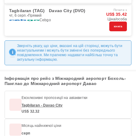
Tagbilaran (TAG)
Davao City (DVO)
Почати з
US$ 35.42
чт, 6 серп.
Прямий
Ціна/особа
Cebgo
книга
Зверніть увагу, що ціни, вказані на цій сторінці, можуть бути
неактуальними і можуть бути змінені без попереднього
повідомлення. Ми прагнемо надавати найбільш точну та
актуальну інформацію.
Інформація про рейс з Міжнародний аеропорт Бохоль-
Панглао до Міжнародний аеропорт Давао
Ексклюзивні пропозиції на авіаквитки
Tagbilaran - Davao City
US$ 32.32
Місяць найнижчої ціни
серп