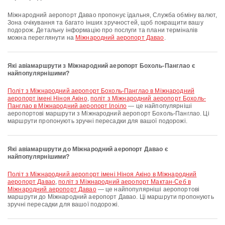
Міжнародний аеропорт Давао пропонує їдальня, Служба обміну валют,
Зона очікування та багато інших зручностей, щоб покращити вашу
подорож. Детальну інформацію про послуги та плани терміналів
можна переглянути на
Міжнародний аеропорт Давао
.
Які авіамаршрути з Міжнародний аеропорт Бохоль-Панглао є
найпопулярнішими?
політ з Міжнародний аеропорт Бохоль-Панглао в Міжнародний
аеропорт імені Ніноя Акіно
,
політ з Міжнародний аеропорт Бохоль-
Панглао в Міжнародний аеропорт Ілоіло
— це найпопулярніші
аеропортові маршрути з Міжнародний аеропорт Бохоль-Панглао. Ці
маршрути пропонують зручні пересадки для вашої подорожі.
Які авіамаршрути до Міжнародний аеропорт Давао є
найпопулярнішими?
політ з Міжнародний аеропорт імені Ніноя Акіно в Міжнародний
аеропорт Давао
,
політ з Міжнародний аеропорт Мактан-Себ в
Міжнародний аеропорт Давао
— це найпопулярніші аеропортові
маршрути до Міжнародний аеропорт Давао. Ці маршрути пропонують
зручні пересадки для вашої подорожі.