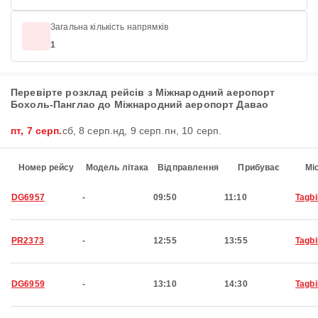
Загальна кількість напрямків
1
Перевірте розклад рейсів з Міжнародний аеропорт
Бохоль-Панглао до Міжнародний аеропорт Давао
пт, 7 серп.
сб, 8 серп.
нд, 9 серп.
пн, 10 серп.
Номер рейсу
Модель літака
Відправлення
Прибуває
Мі
DG6957
-
09:50
11:10
Tagbi
PR2373
-
12:55
13:55
Tagbi
DG6959
-
13:10
14:30
Tagbi