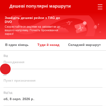
Дешеві популярні маршрути
Знайдіть дешеві рейси з TAG до
DVO
Скористайтеся акціями на авіаквитки до
вашого напрямку. Почніть бронювання
зараз!
В один кінець
Туди й назад
Складний маршрут
Від
Походження
До
Пункт призначення
Від'їзд
сб, 8 серп. 2026 р.