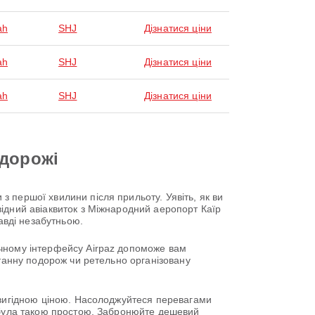
ah
SHJ
Дізнатися ціни
ah
SHJ
Дізнатися ціни
ah
SHJ
Дізнатися ціни
одорожі
 першої хвилини після прильоту. Уявіть, як ви
ідний авіаквиток з Міжнародний аеропорт Каїр
авді незабутньою.
учному інтерфейсу Airpaz допоможе вам
нтанну подорож чи ретельно організовану
о вигідною ціною. Насолоджуйтеся перевагами
е була такою простою. Забронюйте дешевий