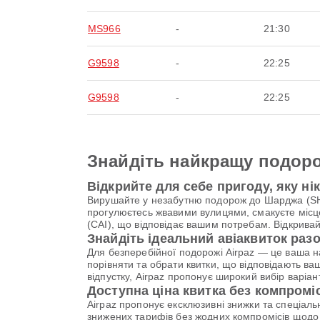
MS966
-
21:30
G9598
-
22:25
G9598
-
22:25
Знайдіть найкращу подоро
Відкрийте для себе пригоду, яку ні
Вирушайте у незабутню подорож до Шарджа (SHJ)
прогулюєтесь жвавими вулицями, смакуєте місце
(CAI), що відповідає вашим потребам. Відкривай
Знайдіть ідеальний авіаквиток разо
Для безперебійної подорожі Airpaz — це ваша 
порівняти та обрати квитки, що відповідають ва
відпустку, Airpaz пропонує широкий вибір варі
Доступна ціна квитка без компромі
Airpaz пропонує ексклюзивні знижки та спеціал
знижених тарифів без жодних компромісів щодо 