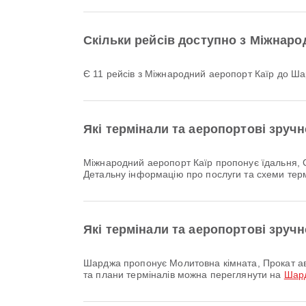
Скільки рейсів доступно з Міжнар
Є 11 рейсів з Міжнародний аеропорт Каїр до Ш
Які термінали та аеропортові зруч
Міжнародний аеропорт Каїр пропонує їдальня, Служба обміну валют, Молитовна кімната та багато інших зручностей, щоб зробити вашу поїздку комфортнішою.
Детальну інформацію про послуги та схеми тер
Які термінали та аеропортові зруч
Шарджа пропонує Молитовна кімната, Прокат автомобілів, Автобус та багато інших зручностей, щоб покращити вашу подорож. Детальну інформацію про послуги
та плани терміналів можна переглянути на
Шар