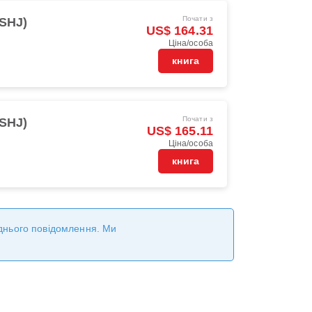
Почати з
(SHJ)
US$ 164.31
Ціна/особа
книга
Почати з
(SHJ)
US$ 165.11
Ціна/особа
книга
реднього повідомлення. Ми