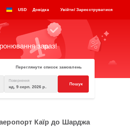
USD
Довідка
Увійти/ Зареєструватися
бронювання зараз!
Переглянути список замовлень
Повернення
Пошук
нд, 9 серп. 2026 р.
 аеропорт Каїр до Шарджа