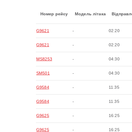
Номер рейсу
Модель літака
Відправл
G9621
-
02:20
G9621
-
02:20
MS8253
-
04:30
SM501
-
04:30
G9584
-
11:35
G9584
-
11:35
G9625
-
16:25
G9625
-
16:25