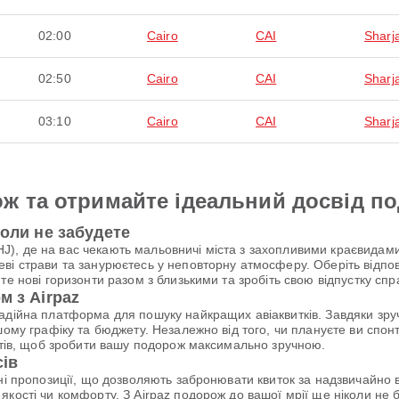
02:00
Cairo
CAI
Sharj
02:50
Cairo
CAI
Sharj
03:10
Cairo
CAI
Sharj
ж та отримайте ідеальний досвід п
коли не забудете
, де на вас чекають мальовничі міста з захопливими краєвидами з
ві страви та занурюєтесь у неповторну атмосферу. Оберіть відпов
те нові горизонти разом з близькими та зробіть свою відпустку спр
м з Airpaz
надійна платформа для пошуку найкращих авіаквитків. Завдяки зр
шому графіку та бюджету. Незалежно від того, чи плануєте ви спо
антів, щоб зробити вашу подорож максимально зручною.
сів
ьні пропозиції, що дозволяють забронювати квиток за надзвичайн
якості чи комфорту. З Airpaz подорож до вашої мрії ще ніколи н