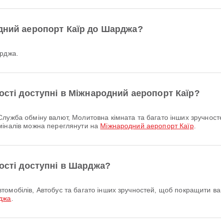
одний аеропорт Каїр до Шарджа?
арджа.
ності доступні в Міжнародний аеропорт Каїр?
міналів можна переглянути на
Міжнародний аеропорт Каїр
.
ності доступні в Шарджа?
джа
.