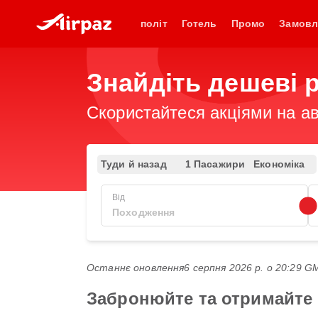
політ
Готель
Промо
Замовл
Знайдіть дешеві р
Скористайтеся акціями на ав
Туди й назад
1 Пасажири
Економіка
Від
Останнє оновлення
6 серпня 2026 р. о 20:29 
Забронюйте та отримайте 