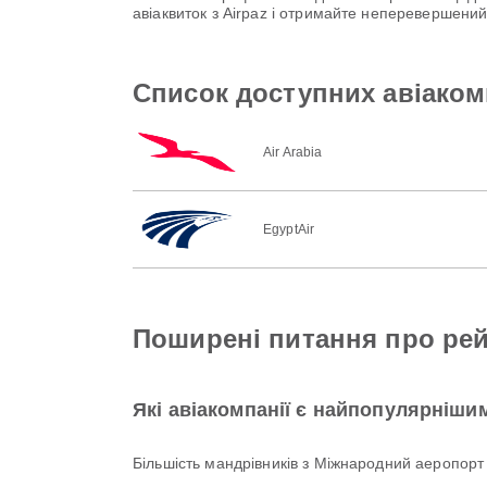
авіаквиток з Airpaz і отримайте неперевершени
Список доступних авіаком
Air Arabia
EgyptAir
Поширені питання про рей
Які авіакомпанії є найпопулярніши
Більшість мандрівників з Міжнародний аеропорт 