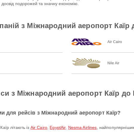
й досвід подорожей та значну економію.
паній з Міжнародний аеропорт Каїр
Air Cairo
Nile Air
си з Міжнародний аеропорт Каїр до
ми для рейсів з Міжнародний аеропорт Каїр?
Каїр літають із
Air Cairo
,
EgyptAir
,
Nesma Airlines
, найпопулярнішим