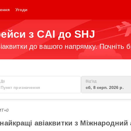
ення
Угоди
ейси з CAI до SHJ
іаквитки до вашого напрямку. Почніть 
До
Від'їзд
сб, 8 серп. 2026 р.
GMT+0
найкращі авіаквитки з Міжнародний