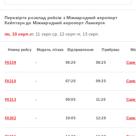
Перевірте розклад рейсів з Міжнародний аеропорт
Кейптаун до Міжнародний аеропорт Лансерія
пн, 10 серп.
вт, 11 серп.
ср, 12 серп.
чт, 13 серп.
Номер рейсу
Модель літака
Відправлення
Прибуває
Мі
FA339
-
06:20
08:25
Cape
FA310
-
07:20
09:25
Cape
FA313
-
09:05
11:20
Cape
FA302
-
10:05
12:20
Cape