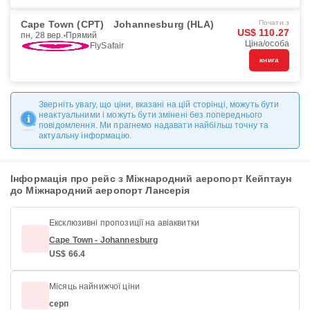
Cape Town (CPT)
Johannesburg (HLA)
Почати з
US$ 110.27
пн, 28 вер.
Прямий
Ціна/особа
FlySafair
книга
Зверніть увагу, що ціни, вказані на цій сторінці, можуть бути
неактуальними і можуть бути змінені без попереднього
повідомлення. Ми прагнемо надавати найбільш точну та
актуальну інформацію.
Інформація про рейс з Міжнародний аеропорт Кейптаун
до Міжнародний аеропорт Лансерія
Ексклюзивні пропозиції на авіаквитки
Cape Town - Johannesburg
US$ 66.4
Місяць найнижчої ціни
серп