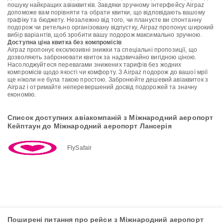
пошуку найкращих авіаквитків. Завдяки зручному інтерфейсу Airpaz
допоможе вам порівняти та обрати квитки, що відповідають вашому
графіку та бюджету. Незалежно від того, чи плануєте ви спонтанну
подорож чи ретельно організовану відпустку, Airpaz пропонує широкий
вибір варіантів, щоб зробити вашу подорож максимально зручною.
Доступна ціна квитка без компромісів
Airpaz пропонує ексклюзивні знижки та спеціальні пропозиції, що
дозволяють забронювати квиток за надзвичайно вигідною ціною.
Насолоджуйтеся перевагами знижених тарифів без жодних
компромісів щодо якості чи комфорту. З Airpaz подорож до вашої мрії
ще ніколи не була такою простою. Забронюйте дешевий авіаквиток з
Airpaz і отримайте неперевершений досвід подорожей та значну
економію.
Список доступних авіакомпаній з Міжнародний аеропорт
Кейптаун до Міжнародний аеропорт Лансерія
FlySafair
Поширені питання про рейси з Міжнародний аеропорт