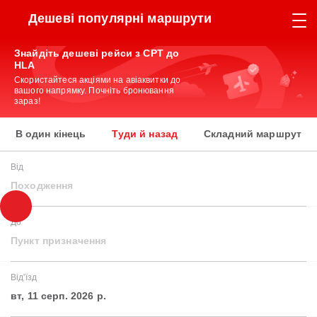
Дешеві популярні маршрути
Знайдіть дешеві рейси з CPT до
HLA
Скористайтеся акціями на авіаквитки до
вашого напрямку. Почніть бронювання
зараз!
В один кінець
Туди й назад
Складний маршрут
Від
Походження
До
Пункт призначення
Від'їзд
вт, 11 серп. 2026 р.