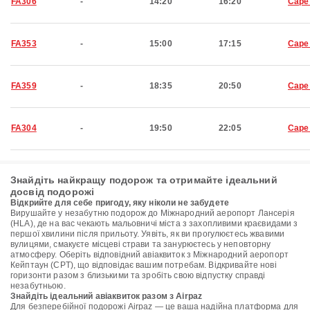
FA306
-
14:20
16:20
Cape
FA353
-
15:00
17:15
Cape
FA359
-
18:35
20:50
Cape
FA304
-
19:50
22:05
Cape
Знайдіть найкращу подорож та отримайте ідеальний
досвід подорожі
Відкрийте для себе пригоду, яку ніколи не забудете
Вирушайте у незабутню подорож до Міжнародний аеропорт Лансерія
(HLA), де на вас чекають мальовничі міста з захопливими краєвидами з
першої хвилини після прильоту. Уявіть, як ви прогулюєтесь жвавими
вулицями, смакуєте місцеві страви та занурюєтесь у неповторну
атмосферу. Оберіть відповідний авіаквиток з Міжнародний аеропорт
Кейптаун (CPT), що відповідає вашим потребам. Відкривайте нові
горизонти разом з близькими та зробіть свою відпустку справді
незабутньою.
Знайдіть ідеальний авіаквиток разом з Airpaz
Для безперебійної подорожі Airpaz — це ваша надійна платформа для