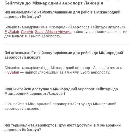
Кейптаун до Міжнародний аеропорт Лансерія
Які авіакомпанії є найпопулярнішими для рейсів з Міжнародний
аеропорт Кейптаун?
Більшість мандрівників з Міжнародний аеропорт Кейптаун літають із
FlySafair
,
CemAir
,
South African Airways
, найпопулярнішими авіалініями
для вильотів із цього аеропорту.
Які авіакомпанії є найпопулярнішими для рейсів до Міжнародний
аеропорт Лансерія?
Більшість мандрівників до Міжнародний аеропорт Лансерія летять з
FlySafair
— найпопулярнішими авіалініями цього аеропорту.
Скільки рейсів доступно з Міжнародний аеропорт Кейптаун до
Міжнародний аеропорт Лансерія?
Є 20 рейсів з Міжнародний аеропорт Кейптаун до Міжнародний
аеропорт Лансерія.
Які термінали та аеропортові зручності доступні в Міжнародний
аеропорт Кейптаун?