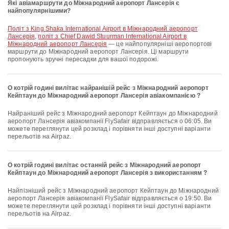
Які авіамаршрути до Міжнародний аеропорт Лансерія є
найпопулярнішими?
політ з King Shaka International Airport в Міжнародний аеропорт
Лансерія
,
політ з Chief Dawid Stuurman International Airport в
Міжнародний аеропорт Лансерія
— це найпопулярніші аеропортові
маршрути до Міжнародний аеропорт Лансерія. Ці маршрути
пропонують зручні пересадки для вашої подорожі.
О котрій годині вилітає найранішій рейс з Міжнародний аеропорт
Кейптаун до Міжнародний аеропорт Лансерія авіакомпанією ?
Найраніший рейс з Міжнародний аеропорт Кейптаун до Міжнародний
аеропорт Лансерія авіакомпанії FlySafair відправляється о 06:05. Ви
можете переглянути цей розклад і порівняти інші доступні варіанти
перельотів на Airpaz.
О котрій годині вилітає останній рейс з Міжнародний аеропорт
Кейптаун до Міжнародний аеропорт Лансерія з використанням ?
Найпізніший рейс з Міжнародний аеропорт Кейптаун до Міжнародний
аеропорт Лансерія авіакомпанії FlySafair відправляється о 19:50. Ви
можете переглянути цей розклад і порівняти інші доступні варіанти
перельотів на Airpaz.