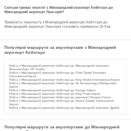
Скільки триває переліт з Міжнародний аеропорт Кейптаун до
Міжнародний аеропорт Лансерія?
Тривалість перельоту з Міжнародний аеропорт Кейптаун до
Міжнародний аеропорт Лансерія становить приблизно 2h 5хв.
Популярні маршрути за аеропортами з Міжнародний
аеропорт Кейптаун
Рейси з Міжнародний аеропорт Кейптаун до Міжнародний аеропорт
Йоганнесбург ОР Тамбо
Рейси з Міжнародний аеропорт Кейптаун до Chief Dawid Stuurman
International Airport
Рейси з Міжнародний аеропорт Кейптаун до King Shaka International Airport
Рейси з Міжнародний аеропорт Кейптаун до Sir Seewoosagur Ramgoolam
Airport
Рейси з Міжнародний аеропорт Кейптаун до George Airport
Рейси з Міжнародний аеропорт Кейптаун до King Phalo Airport
Рейси з Міжнародний аеропорт Кейптаун до аеропорт Лондон-Гітроу
Рейси з Міжнародний аеропорт Кейптаун до Hosea Kutako International
Airport
Рейси з Міжнародний аеропорт Кейптаун до Міжнародний аеропорт Дубай
Популярні маршрути за аеропортами до Міжнародний