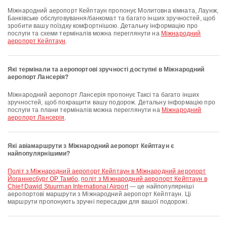
Міжнародний аеропорт Кейптаун пропонує Молитовна кімната, Лаунж,
Банківське обслуговування/банкомат та багато інших зручностей, щоб
зробити вашу поїздку комфортнішою. Детальну інформацію про
послуги та схеми терміналів можна переглянути на
Міжнародний
аеропорт Кейптаун
.
Які термінали та аеропортові зручності доступні в Міжнародний
аеропорт Лансерія?
Міжнародний аеропорт Лансерія пропонує Таксі та багато інших
зручностей, щоб покращити вашу подорож. Детальну інформацію про
послуги та плани терміналів можна переглянути на
Міжнародний
аеропорт Лансерія
.
Які авіамаршрути з Міжнародний аеропорт Кейптаун є
найпопулярнішими?
політ з Міжнародний аеропорт Кейптаун в Міжнародний аеропорт
Йоганнесбург ОР Тамбо
,
політ з Міжнародний аеропорт Кейптаун в
Chief Dawid Stuurman International Airport
— це найпопулярніші
аеропортові маршрути з Міжнародний аеропорт Кейптаун. Ці
маршрути пропонують зручні пересадки для вашої подорожі.