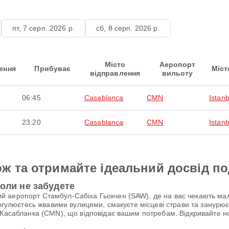
пт, 7 серп. 2026 р.
сб, 8 серп. 2026 р.
Місто
Аеропорт
ення
Прибуває
Міст
відправлення
вильоту
06:45
Casablanca
CMN
Istanb
23:20
Casablanca
CMN
Istanb
ж та отримайте ідеальний досвід п
коли не забудете
 аеропорт Стамбул-Сабіха Гьокчен (SAW), де на вас чекають мал
рогулюєтесь жвавими вулицями, смакуєте місцеві страви та занурю
 Касабланка (CMN), що відповідає вашим потребам. Відкривайте но