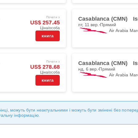
Почати з
)
Casablanca (CMN)
I
US$ 257.45
пт, 11 вер.
Прямий
Ціна/особа
Air Arabia Mar
книга
Почати з
)
Casablanca (CMN)
I
US$ 278.68
нд, 6 вер.
Прямий
Ціна/особа
Air Arabia Mar
книга
торінці, можуть бути неактуальними і можуть бути змінені без попе
уальну інформацію.