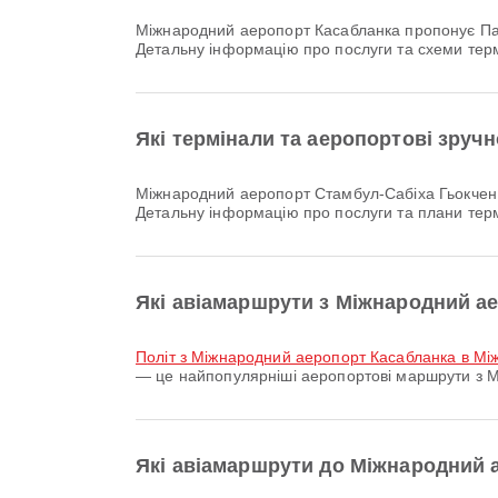
Міжнародний аеропорт Касабланка пропонує Парковки, Інвалідний візок, Зона для куріння та багато інших зручностей, щоб зробити вашу поїздку комфортнішою.
Детальну інформацію про послуги та схеми тер
Які термінали та аеропортові зруч
Міжнародний аеропорт Стамбул-Сабіха Гьокчен пропонує Таксі, Молитовна кімната, Інвалідний візок та багато інших зручностей, щоб покращити вашу подорож.
Детальну інформацію про послуги та плани тер
Які авіамаршрути з Міжнародний а
політ з Міжнародний аеропорт Касабланка в М
— це найпопулярніші аеропортові маршрути з М
Які авіамаршрути до Міжнародний 