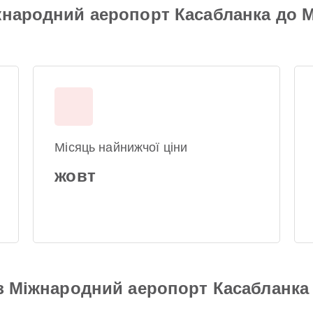
жнародний аеропорт Касабланка до 
Місяць найнижчої ціни
жовт
 з Міжнародний аеропорт Касабланк