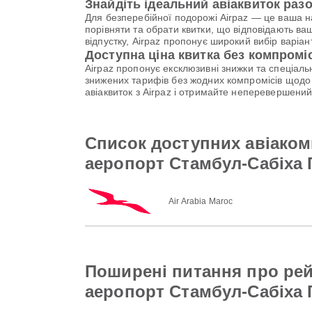
Знайдіть ідеальний авіаквиток разо
Для безперебійної подорожі Airpaz — це ваша 
порівняти та обрати квитки, що відповідають ва
відпустку, Airpaz пропонує широкий вибір варі
Доступна ціна квитка без компромі
Airpaz пропонує ексклюзивні знижки та спеціал
знижених тарифів без жодних компромісів щодо 
авіаквиток з Airpaz і отримайте неперевершени
Список доступних авіаком
аеропорт Стамбул-Сабіха 
Air Arabia Maroc
Поширені питання про ре
аеропорт Стамбул-Сабіха 