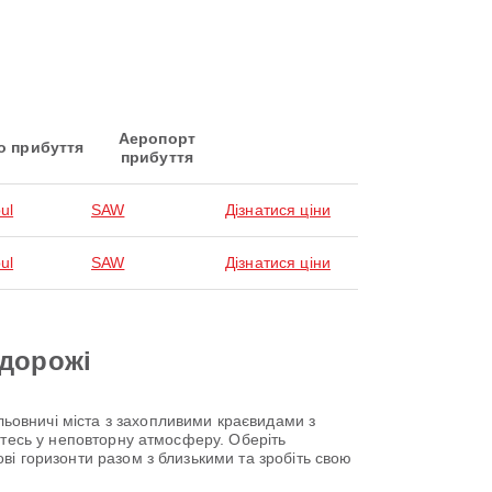
Аеропорт
о прибуття
прибуття
ul
SAW
Дізнатися ціни
ul
SAW
Дізнатися ціни
одорожі
ьовничі міста з захопливими краєвидами з
єтесь у неповторну атмосферу. Оберіть
ві горизонти разом з близькими та зробіть свою