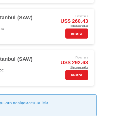
Почати з
stanbul (SAW)
US$ 260.43
Ціна/особа
oc
книга
Почати з
stanbul (SAW)
US$ 292.63
Ціна/особа
oc
книга
реднього повідомлення. Ми