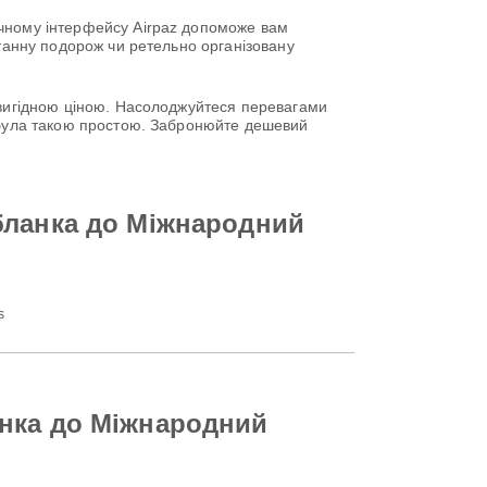
учному інтерфейсу Airpaz допоможе вам
нтанну подорож чи ретельно організовану
о вигідною ціною. Насолоджуйтеся перевагами
е була такою простою. Забронюйте дешевий
бланка до Міжнародний
s
анка до Міжнародний