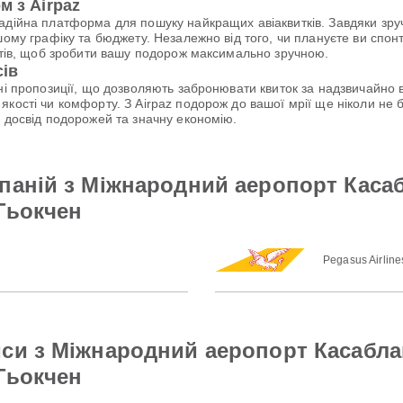
м з Airpaz
надійна платформа для пошуку найкращих авіаквитків. Завдяки зр
шому графіку та бюджету. Незалежно від того, чи плануєте ви спо
антів, щоб зробити вашу подорож максимально зручною.
сів
ьні пропозиції, що дозволяють забронювати квиток за надзвичайн
якості чи комфорту. З Airpaz подорож до вашої мрії ще ніколи н
й досвід подорожей та значну економію.
паній з Міжнародний аеропорт Каса
Гьокчен
Pegasus Airline
йси з Міжнародний аеропорт Касабл
Гьокчен