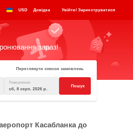
USD
Довідка
Увійти/ Зареєструватися
бронювання зараз!
Переглянути список замовлень
Повернення
Пошук
сб, 8 серп. 2026 р.
аеропорт Касабланка до