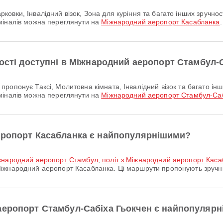
міналів можна переглянути на
Міжнародний аеропорт Касабланка
.
ності доступні в Міжнародний аеропорт Стамбул-
міналів можна переглянути на
Міжнародний аеропорт Стамбул-Саб
еропорт Касабланка є найпопулярнішими?
іжнародний аеропорт Стамбул
,
політ з Міжнародний аеропорт Кас
іжнародний аеропорт Касабланка. Ці маршрути пропонують зручні
аеропорт Стамбул-Сабіха Гьокчен є найпопуляр