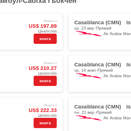
амбул-Сабіха Гьокчен
Почати з
)
Casablanca (CMN)
I
US$ 197.89
ср, 23 вер.
Прямий
Ціна/особа
Air Arabia Mar
книга
Почати з
)
Casablanca (CMN)
I
US$ 210.27
ср, 14 жовт.
Прямий
Ціна/особа
Air Arabia Mar
книга
Почати з
)
Casablanca (CMN)
I
US$ 222.33
пн, 21 вер.
Прямий
Ціна/особа
Air Arabia Mar
книга