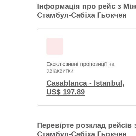
Інформація про рейс з Мі
Стамбул-Сабіха Гьокчен
Ексклюзивні пропозиції на
авіаквитки
Casablanca - Istanbul,
US$ 197.89
Перевірте розклад рейсів
Стамбул-Сабіха Гьокчен