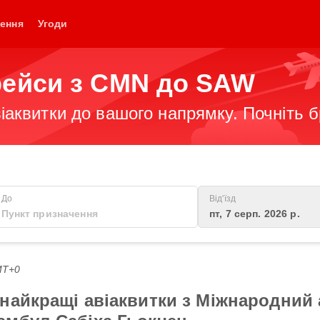
ення
Угоди
рейси з CMN до SAW
іаквитки до вашого напрямку. Почніть 
До
Від'їзд
пт, 7 серп. 2026 р.
MT+0
найкращі авіаквитки з Міжнародний 