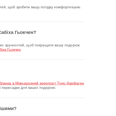
Сабіха Гьокчен?
іха Гьокчен
.
абланка в Міжнародний аеропорт Туніс-Карфаген
 пересадки для вашої подорожі.
нішими?