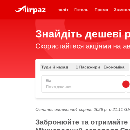
політ
Готель
Промо
Замовл
Знайдіть дешеві 
Скористайтеся акціями на ав
Туди й назад
1 Пасажири
Економіка
Від
Останнє оновлення
4 серпня 2026 р. о 21:11 G
Забронюйте та отримайте 