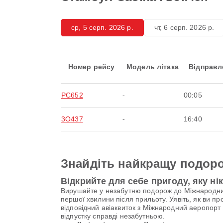
ср, 5 серп. 2026 р.
чт, 6 серп. 2026 р.
Номер рейсу
Модель літака
Відправл
PC652
-
00:05
3O437
-
16:40
Знайдіть найкращу подоро
Відкрийте для себе пригоду, яку ні
Вирушайте у незабутню подорож до Міжнародний
першої хвилини після прильоту. Уявіть, як ви п
відповідний авіаквиток з Міжнародний аеропорт
відпустку справді незабутньою.