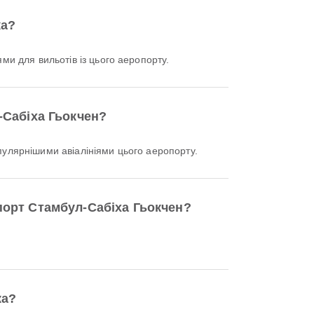
ка?
ми для вильотів із цього аеропорту.
-Сабіха Гьокчен?
лярнішими авіалініями цього аеропорту.
порт Стамбул-Сабіха Гьокчен?
ка?