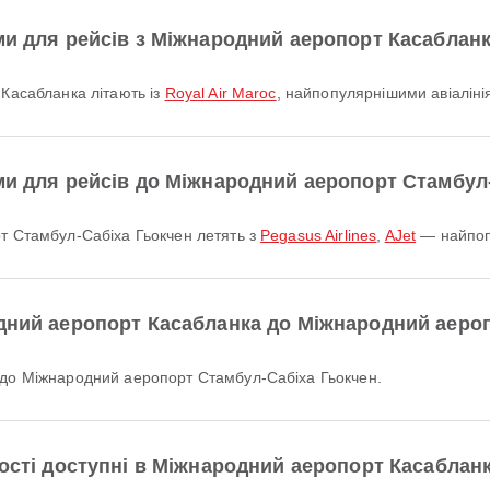
ми для рейсів з Міжнародний аеропорт Касаблан
 Касабланка літають із
Royal Air Maroc
, найпопулярнішими авіалінія
ми для рейсів до Міжнародний аеропорт Стамбул
рт Стамбул-Сабіха Гьокчен летять з
Pegasus Airlines
,
AJet
— найпопу
одний аеропорт Касабланка до Міжнародний аеро
а до Міжнародний аеропорт Стамбул-Сабіха Гьокчен.
ності доступні в Міжнародний аеропорт Касаблан