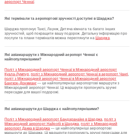
аеропорт Ченнаї
.
Які термінали та аеропортові зручності доступні в Шарджа?
Шарджа пропонує Таксі, Лаунж, Дитяча кімната та багато інших
зручностей, щоб покращити вашу подорож. Детальну інформацію про
послуги та плани терміналів можна переглянути на
Шарджа
.
Які авіамаршрути з Міжнародний аеропорт Ченнаї є
найпопулярнішими?
політ з Міжнародний аеропорт Ченнаї в Міжнародний аеропорт
Куала-Лумпур
,
політ з Міжнародний аеропорт Ченнаї в аеропорт Чангі
,
політ з Міжнародний аеропорт Ченнаї в Міжнародний аеропорт
Бангкок–Донмианг
— це найпопулярніші аеропортові маршрути з
Міжнародний аеропорт Ченнаї. Ці маршрути пропонують зручні
пересадки для вашої подорожі.
Які авіамаршрути до Шарджа є найпопулярнішими?
політ з Міжнародний аеропорт Бандаранаїке в Шарджа
,
політ з
Міжнародний аеропорт Найробі в Шарджа
,
політ з Міжнародний
аеропорт Дакка в Шарджа
— це найпопулярніші аеропортові
маршрути до Шарджа. Ці маршрути пропонують зручні пересадки для