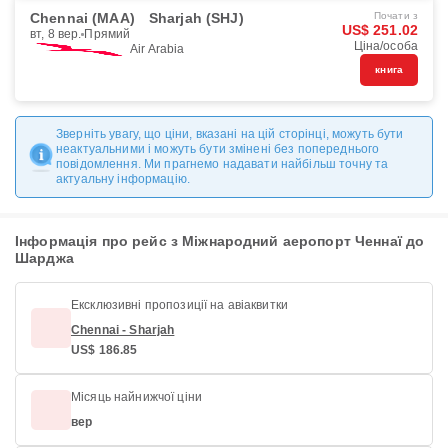
Chennai (MAA)
Sharjah (SHJ)
Почати з
US$ 251.02
вт, 8 вер.
Прямий
Ціна/особа
Air Arabia
книга
Зверніть увагу, що ціни, вказані на цій сторінці, можуть бути
неактуальними і можуть бути змінені без попереднього
повідомлення. Ми прагнемо надавати найбільш точну та
актуальну інформацію.
Інформація про рейс з Міжнародний аеропорт Ченнаї до
Шарджа
Ексклюзивні пропозиції на авіаквитки
Chennai - Sharjah
US$ 186.85
Місяць найнижчої ціни
вер