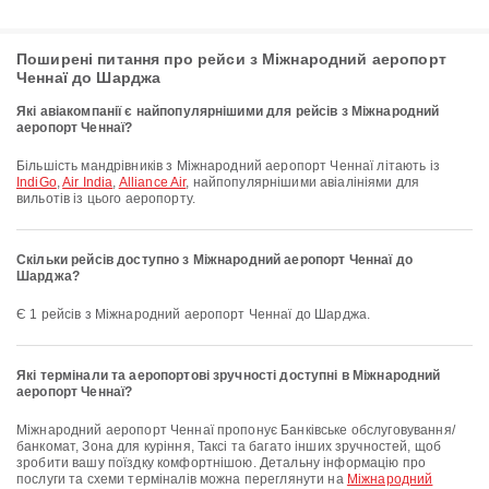
Поширені питання про рейси з Міжнародний аеропорт
Ченнаї до Шарджа
Які авіакомпанії є найпопулярнішими для рейсів з Міжнародний
аеропорт Ченнаї?
Більшість мандрівників з Міжнародний аеропорт Ченнаї літають із
IndiGo
,
Air India
,
Alliance Air
, найпопулярнішими авіалініями для
вильотів із цього аеропорту.
Скільки рейсів доступно з Міжнародний аеропорт Ченнаї до
Шарджа?
Є 1 рейсів з Міжнародний аеропорт Ченнаї до Шарджа.
Які термінали та аеропортові зручності доступні в Міжнародний
аеропорт Ченнаї?
Міжнародний аеропорт Ченнаї пропонує Банківське обслуговування/
банкомат, Зона для куріння, Таксі та багато інших зручностей, щоб
зробити вашу поїздку комфортнішою. Детальну інформацію про
послуги та схеми терміналів можна переглянути на
Міжнародний