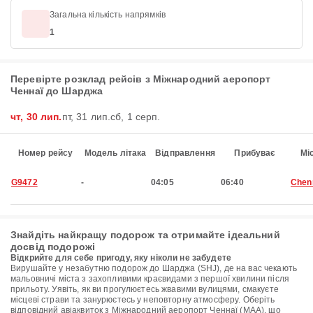
Загальна кількість напрямків
1
Перевірте розклад рейсів з Міжнародний аеропорт
Ченнаї до Шарджа
чт, 30 лип.
пт, 31 лип.
сб, 1 серп.
Номер рейсу
Модель літака
Відправлення
Прибуває
Мі
G9472
-
04:05
06:40
Chen
Знайдіть найкращу подорож та отримайте ідеальний
досвід подорожі
Відкрийте для себе пригоду, яку ніколи не забудете
Вирушайте у незабутню подорож до Шарджа (SHJ), де на вас чекають
мальовничі міста з захопливими краєвидами з першої хвилини після
прильоту. Уявіть, як ви прогулюєтесь жвавими вулицями, смакуєте
місцеві страви та занурюєтесь у неповторну атмосферу. Оберіть
відповідний авіаквиток з Міжнародний аеропорт Ченнаї (MAA), що