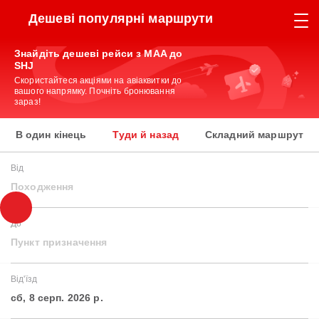
Дешеві популярні маршрути
Знайдіть дешеві рейси з MAA до
SHJ
Скористайтеся акціями на авіаквитки до
вашого напрямку. Почніть бронювання
зараз!
В один кінець
Туди й назад
Складний маршрут
Від
Походження
До
Пункт призначення
Від'їзд
сб, 8 серп. 2026 р.