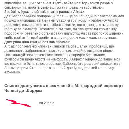
відповідає вашим потребам. Відкривайте нові горизонти разом з
близькими та зробіть свою відпустку справді незабутньою.
Знайдіть ідеальний авіаквиток разом з Airpaz
Для безперебійної подорожі Airpaz — це ваша надійна платформа для
пошуку найкращих авіаквитків. Завдяки зручному інтерфейсу Airpaz
допоможе вам порівняти та обрати квитки, що відповідають вашому
графіку та бюджету. Незалежно від того, чи плануєте ви спонтанну
подорож чи ретельно організовану відпустку, Airpaz пропонує широкий
вибір варіантів, щоб зробити вашу подорож максимально зручною.
Доступна ціна квитка без компромісів
Airpaz пропонує ексклюзивні знижки та спеціальні пропозиції, що
дозволяють забронювати квиток за надзвичайно вигідною ціною.
Насолоджуйтеся перевагами знижених тарифів без жодних
компромісів щодо якості чи комфорту. З Airpaz подорож до вашої мрії
ще ніколи не була такою простою. Забронюйте дешевий авіаквиток з
Airpaz і отримайте неперевершений досвід подорожей та значну
економію.
Список доступних авіакомпаній з Міжнародний аеропорт
Ченнаї до Шарджа
Air Arabia