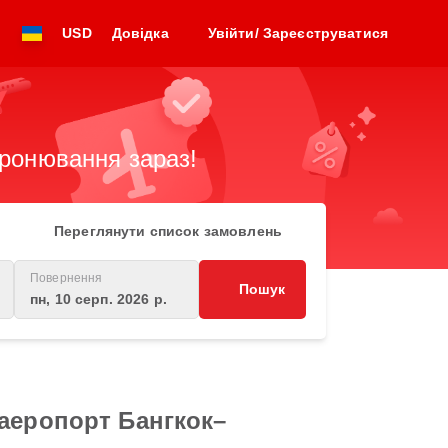
USD
Довідка
Увійти/ Зареєструватися
бронювання зараз!
Переглянути список замовлень
Повернення
Пошук
пн, 10 серп. 2026 р.
аеропорт Бангкок–