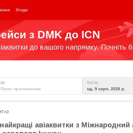
ення
Угоди
рейси з DMK до ICN
іаквитки до вашого напрямку. Почніть 
До
Від'їзд
нд, 9 серп. 2026 р.
GMT+0
найкращі авіаквитки з Міжнародний 