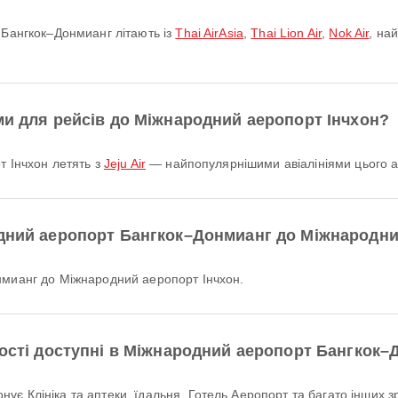
т Бангкок–Донмианг літають із
Thai AirAsia
,
Thai Lion Air
,
Nok Air
, на
ми для рейсів до Міжнародний аеропорт Інчхон?
т Інчхон летять з
Jeju Air
— найпопулярнішими авіалініями цього а
одний аеропорт Бангкок–Донмианг до Міжнародни
онмианг до Міжнародний аеропорт Інчхон.
ності доступні в Міжнародний аеропорт Бангкок