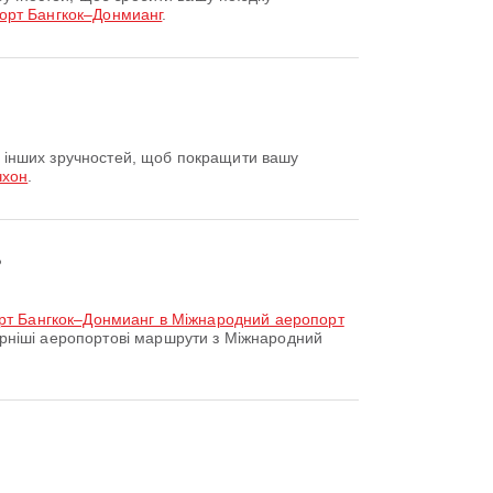
орт Бангкок–Донмианг
.
чхон
.
?
орт Бангкок–Донмианг в Міжнародний аеропорт
ніші аеропортові маршрути з Міжнародний