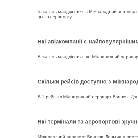
Більшість мандрівників з Міжнародний аеропор
цього аеропорту.
Які авіакомпанії є найпопулярніши
Більшість мандрівників до Міжнародний аеропор
Скільки рейсів доступно з Міжнар
Є 1 рейсів з Міжнародний аеропорт Бангкок–Д
Які термінали та аеропортові зруч
Міжнародний аеропорт Бангкок–Донмианг пропонує Клініка та аптеки, їдальня, Готель Аеропорт та багато інших зручностей, щоб зробити вашу поїздку