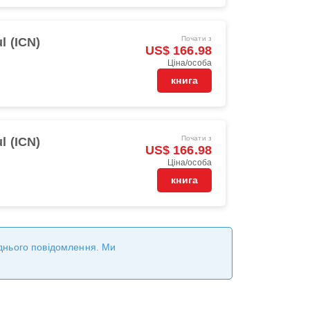
Почати з
l (ICN)
US$ 166.98
Ціна/особа
книга
Почати з
l (ICN)
US$ 166.98
Ціна/особа
книга
реднього повідомлення. Ми