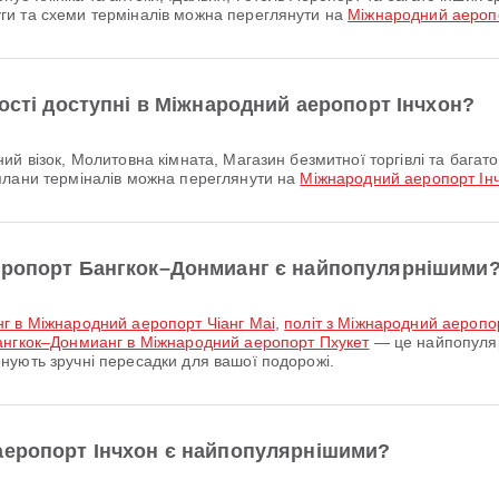
ги та схеми терміналів можна переглянути на
Міжнародний аероп
ності доступні в Міжнародний аеропорт Інчхон?
плани терміналів можна переглянути на
Міжнародний аеропорт Ін
аеропорт Бангкок–Донмианг є найпопулярнішими
нг в Міжнародний аеропорт Чіанг Маі
,
політ з Міжнародний аероп
ангкок–Донмианг в Міжнародний аеропорт Пхукет
— це найпопуляр
нують зручні пересадки для вашої подорожі.
аеропорт Інчхон є найпопулярнішими?