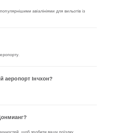
йпопулярнішими авіалініями для вильотів із
еропорту.
й аеропорт Інчхон?
–Донмианг?