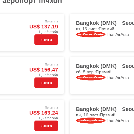
 аеропорт Інчхон
Почати з
Bangkok (DMK)
Seou
US$ 137.19
пт, 13 лист.
Прямий
Ціна/особа
Thai AirAsia
книга
Почати з
Bangkok (DMK)
Seou
US$ 156.47
сб, 5 вер.
Прямий
Ціна/особа
Thai AirAsia
книга
Почати з
Bangkok (DMK)
Seou
US$ 163.24
пн, 16 лист.
Прямий
Ціна/особа
Thai AirAsia
книга