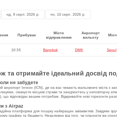
нд, 9 серп. 2026 р.
пн, 10 серп. 2026 р.
Місто
Аеропорт
ення
Прибуває
Міст
відправлення
вильоту
10:35
Bangkok
DMK
Seoul
ж та отримайте ідеальний досвід п
коли не забудете
аеропорт Інчхон (ICN), де на вас чекають мальовничі міста з за
улицями, смакуєте місцеві страви та занурюєтесь у неповторну атм
що відповідає вашим потребам. Відкривайте нові горизонти разом 
м з Airpaz
надійна платформа для пошуку найкращих авіаквитків. Завдяки зр
шому графіку та бюджету. Незалежно від того, чи плануєте ви спо