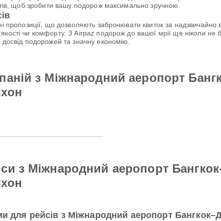
антів, щоб зробити вашу подорож максимально зручною.
сів
ьні пропозиції, що дозволяють забронювати квиток за надзвичайн
якості чи комфорту. З Airpaz подорож до вашої мрії ще ніколи н
й досвід подорожей та значну економію.
паній з Міжнародний аеропорт Банг
чхон
йси з Міжнародний аеропорт Бангко
чхон
ими для рейсів з Міжнародний аеропорт Бангкок–