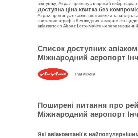
відпустку, Airpaz пропонує широкий вибір варі
Доступна ціна квитка без компромі
Airpaz пропонує ексклюзивні знижки та спеціал
знижених тарифів без жодних компромісів щодо 
авіаквиток з Airpaz і отримайте неперевершени
Список доступних авіаком
Міжнародний аеропорт Ін
Thai AirAsia
Поширені питання про ре
Міжнародний аеропорт Ін
Які авіакомпанії є найпопулярніш