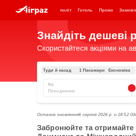
політ
Готель
Промо
Замовл
Знайдіть дешеві 
Скористайтеся акціями на ав
Туди й назад
1 Пасажири
Економіка
Від
Останнє оновлення
6 серпня 2026 р. о 18:52 
Забронюйте та отримайте 