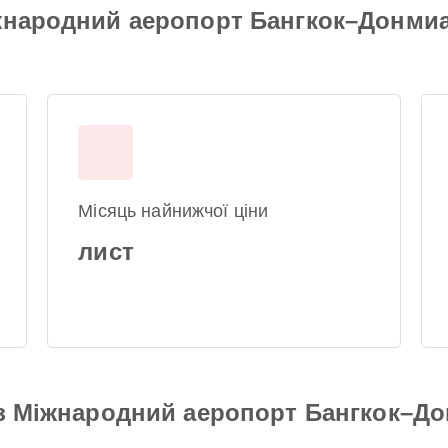
іжнародний аеропорт Бангкок–Донми
Місяць найнижчої ціни
лист
 з Міжнародний аеропорт Бангкок–Д