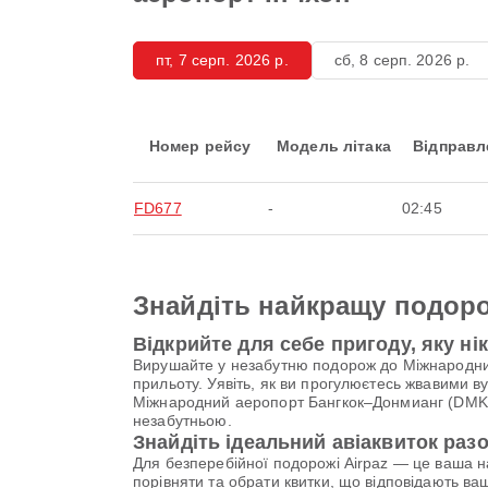
пт, 7 серп. 2026 р.
сб, 8 серп. 2026 р.
Номер рейсу
Модель літака
Відправл
FD677
-
02:45
Знайдіть найкращу подоро
Відкрийте для себе пригоду, яку ні
Вирушайте у незабутню подорож до Міжнародний 
прильоту. Уявіть, як ви прогулюєтесь жвавими в
Міжнародний аеропорт Бангкок–Донмианг (DMK), 
незабутньою.
Знайдіть ідеальний авіаквиток разо
Для безперебійної подорожі Airpaz — це ваша 
порівняти та обрати квитки, що відповідають ва