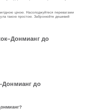
о вигідною ціною. Насолоджуйтеся перевагами
е була такою простою. Забронюйте дешевий
кок–Донмианг до
к–Донмианг до
Донмианг?