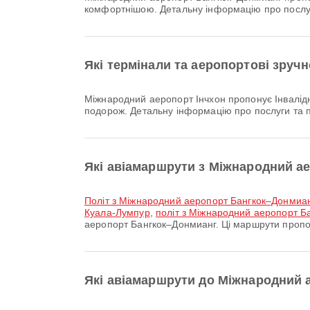
комфортнішою. Детальну інформацію про послу
Які термінали та аеропортові зруч
Міжнародний аеропорт Інчхон пропонує Інвалідний візок, Молитовна кімната, Магазин безмитної торгівлі та багато інших зручностей, щоб покращити вашу
подорож. Детальну інформацію про послуги та 
Які авіамаршрути з Міжнародний 
політ з Міжнародний аеропорт Бангкок–Донмиа
Куала-Лумпур
,
політ з Міжнародний аеропорт Б
аеропорт Бангкок–Донмианг. Ці маршрути пропо
Які авіамаршрути до Міжнародний 