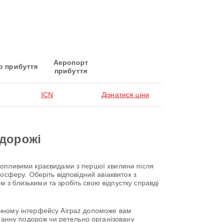
Аеропорт
о прибуття
прибуття
ICN
Дізнатися ціни
одорожі
хопливими краєвидами з першої хвилини після
осферу. Оберіть відповідний авіаквиток з
з близькими та зробіть свою відпустку справді
учному інтерфейсу Airpaz допоможе вам
нтанну подорож чи ретельно організовану