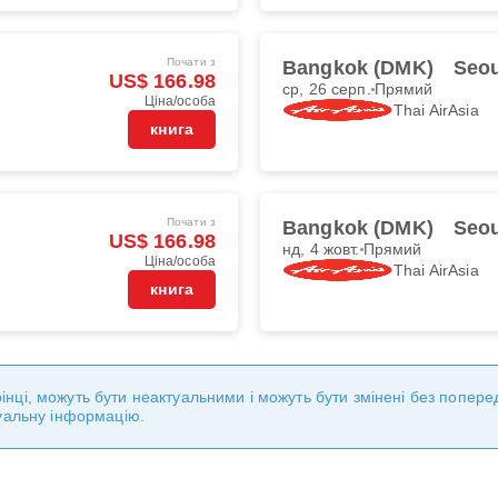
Почати з
Bangkok (DMK)
Seou
US$ 166.98
ср, 26 серп.
Прямий
Ціна/особа
Thai AirAsia
книга
Почати з
Bangkok (DMK)
Seou
US$ 166.98
нд, 4 жовт.
Прямий
Ціна/особа
Thai AirAsia
книга
торінці, можуть бути неактуальними і можуть бути змінені без попе
уальну інформацію.