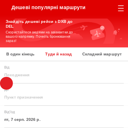
Дешеві популярні маршрути
Знайдіть дешеві рейси з DXB до
DEL
Скористайтеся акціями на авіаквитки до
вашого напрямку. Почніть бронювання
зараз!
В один кінець
Туди й назад
Складний маршрут
Від
Походження
До
Пункт призначення
Від'їзд
пт, 7 серп. 2026 р.