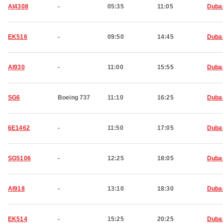
AI4308
-
05:35
11:05
Duba
EK516
-
09:50
14:45
Duba
AI930
-
11:00
15:55
Duba
SG6
Boeing 737
11:10
16:25
Duba
6E1462
-
11:50
17:05
Duba
SG5106
-
12:25
18:05
Duba
AI918
-
13:10
18:30
Duba
EK514
-
15:25
20:25
Duba