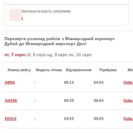
Загальна кількість напрямків
1
Перевірте розклад рейсів з Міжнародний аеропорт
Дубай до Міжнародний аеропорт Делі
пт, 7 серп.
сб, 8 серп.
нд, 9 серп.
пн, 10 серп.
Номер рейсу
Модель літака
Відправлення
Прибуває
Мі
AI996
-
00:15
04:55
Duba
AI4306
-
00:30
06:00
Duba
EK510
-
03:55
09:05
Duba