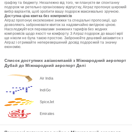
графіку та бюджету. Незалежно від того, чи плануєте ви спонтанну
подорож чи ретельно організовану відпустку, Airpaz пропонує широкий
вибір варіантів, щоб зробити вашу подорож максимально зручною.
Доступна ціна квитка без компромісів
Airpaz пропонує ексклюзивні знижки та спеціальні пропозиції, що
дозволяють забронювати квиток за надзвичайно вигідною ціною.
Насолоджуйтеся перевагами знижених тарифів без жодних
компромісів щодо якості чи комфорту. З Airpaz подорож до вашої мрії
ще ніколи не була такою простою. Забронюйте дешевий авіаквиток з
Airpaz і отримайте неперевершений досвід подорожей та значну
економію.
Список доступних авіакомпаній з Міжнародний аеропорт
Дубай до Міжнародний аеропорт Делі
Air India
IndiGo
SpiceJet
Emirates