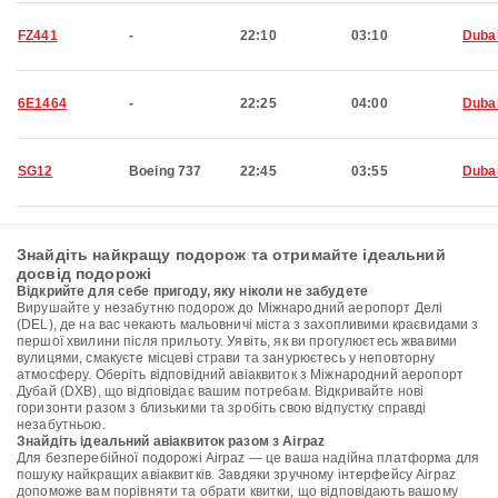
FZ441
-
22:10
03:10
Duba
6E1464
-
22:25
04:00
Duba
SG12
Boeing 737
22:45
03:55
Duba
Знайдіть найкращу подорож та отримайте ідеальний
досвід подорожі
Відкрийте для себе пригоду, яку ніколи не забудете
Вирушайте у незабутню подорож до Міжнародний аеропорт Делі
(DEL), де на вас чекають мальовничі міста з захопливими краєвидами з
першої хвилини після прильоту. Уявіть, як ви прогулюєтесь жвавими
вулицями, смакуєте місцеві страви та занурюєтесь у неповторну
атмосферу. Оберіть відповідний авіаквиток з Міжнародний аеропорт
Дубай (DXB), що відповідає вашим потребам. Відкривайте нові
горизонти разом з близькими та зробіть свою відпустку справді
незабутньою.
Знайдіть ідеальний авіаквиток разом з Airpaz
Для безперебійної подорожі Airpaz — це ваша надійна платформа для
пошуку найкращих авіаквитків. Завдяки зручному інтерфейсу Airpaz
допоможе вам порівняти та обрати квитки, що відповідають вашому