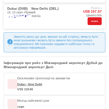
Dubai (DXB)
New Delhi (DEL)
Почати з
US$ 157.57
сб, 15 серп.
Прямий
Ціна/особа
IndiGo
книга
Зверніть увагу, що ціни, вказані на цій сторінці, можуть бути
неактуальними і можуть бути змінені без попереднього
повідомлення. Ми прагнемо надавати найбільш точну та
актуальну інформацію.
Інформація про рейс з Міжнародний аеропорт Дубай до
Міжнародний аеропорт Делі
Ексклюзивні пропозиції на авіаквитки
Dubai - New Delhi
US$ 118.66
Місяць найнижчої ціни
серп