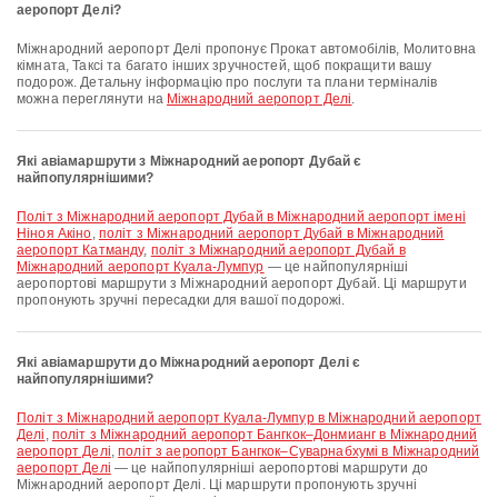
аеропорт Делі?
Міжнародний аеропорт Делі пропонує Прокат автомобілів, Молитовна
кімната, Таксі та багато інших зручностей, щоб покращити вашу
подорож. Детальну інформацію про послуги та плани терміналів
можна переглянути на
Міжнародний аеропорт Делі
.
Які авіамаршрути з Міжнародний аеропорт Дубай є
найпопулярнішими?
політ з Міжнародний аеропорт Дубай в Міжнародний аеропорт імені
Ніноя Акіно
,
політ з Міжнародний аеропорт Дубай в Міжнародний
аеропорт Катманду
,
політ з Міжнародний аеропорт Дубай в
Міжнародний аеропорт Куала-Лумпур
— це найпопулярніші
аеропортові маршрути з Міжнародний аеропорт Дубай. Ці маршрути
пропонують зручні пересадки для вашої подорожі.
Які авіамаршрути до Міжнародний аеропорт Делі є
найпопулярнішими?
політ з Міжнародний аеропорт Куала-Лумпур в Міжнародний аеропорт
Делі
,
політ з Міжнародний аеропорт Бангкок–Донмианг в Міжнародний
аеропорт Делі
,
політ з аеропорт Бангкок–Суварнабхумі в Міжнародний
аеропорт Делі
— це найпопулярніші аеропортові маршрути до
Міжнародний аеропорт Делі. Ці маршрути пропонують зручні