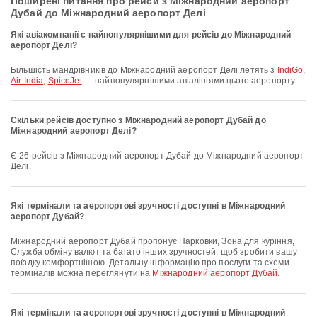
Поширені питання про рейси з Міжнародний аеропорт
Дубай до Міжнародний аеропорт Делі
Які авіакомпанії є найпопулярнішими для рейсів до Міжнародний
аеропорт Делі?
Більшість мандрівників до Міжнародний аеропорт Делі летять з
IndiGo
,
Air India
,
SpiceJet
— найпопулярнішими авіалініями цього аеропорту.
Скільки рейсів доступно з Міжнародний аеропорт Дубай до
Міжнародний аеропорт Делі?
Є 26 рейсів з Міжнародний аеропорт Дубай до Міжнародний аеропорт
Делі.
Які термінали та аеропортові зручності доступні в Міжнародний
аеропорт Дубай?
Міжнародний аеропорт Дубай пропонує Парковки, Зона для куріння,
Служба обміну валют та багато інших зручностей, щоб зробити вашу
поїздку комфортнішою. Детальну інформацію про послуги та схеми
терміналів можна переглянути на
Міжнародний аеропорт Дубай
.
Які термінали та аеропортові зручності доступні в Міжнародний