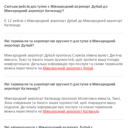
Скільки рейсів доступно з Міжнародний аеропорт Дубай до
Міжнародний аеропорт Катманду?
Є 12 рейсів з Міжнародний аеропорт Дубай до Міжнародний аеропорт
Катманду.
Які термінали та аеропортові зручності доступні в Міжнародний
аеропорт Дубай?
Міжнародний аеропорт Дубай пропонує Служба обміну валют, Дитяча
кімната, Таксі та багато інших зручностей, щоб зробити вашу поїздку
комфортнішою. Детальну інформацію про послуги та схеми терміналів
можна переглянути на
Міжнародний аеропорт Дубай
.
Які термінали та аеропортові зручності доступні в Міжнародний
аеропорт Катманду?
Міжнародний аеропорт Катманду пропонує Молитовна кімната, Таксі,
Зона очікування та багато інших зручностей, щоб покращити вашу
подорож. Детальну інформацію про послуги та плани терміналів
можна переглянути на
Міжнародний аеропорт Катманду
.
Які авіамаршрути з Міжнародний аеропорт Дубай є