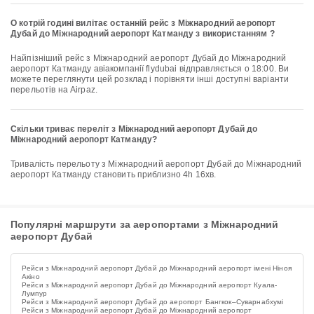
О котрій годині вилітає останній рейс з Міжнародний аеропорт
Дубай до Міжнародний аеропорт Катманду з використанням ?
Найпізніший рейс з Міжнародний аеропорт Дубай до Міжнародний
аеропорт Катманду авіакомпанії flydubai відправляється о 18:00. Ви
можете переглянути цей розклад і порівняти інші доступні варіанти
перельотів на Airpaz.
Скільки триває переліт з Міжнародний аеропорт Дубай до
Міжнародний аеропорт Катманду?
Тривалість перельоту з Міжнародний аеропорт Дубай до Міжнародний
аеропорт Катманду становить приблизно 4h 16хв.
Популярні маршрути за аеропортами з Міжнародний
аеропорт Дубай
Рейси з Міжнародний аеропорт Дубай до Міжнародний аеропорт імені Ніноя
Акіно
Рейси з Міжнародний аеропорт Дубай до Міжнародний аеропорт Куала-
Лумпур
Рейси з Міжнародний аеропорт Дубай до аеропорт Бангкок–Суварнабхумі
Рейси з Міжнародний аеропорт Дубай до Міжнародний аеропорт