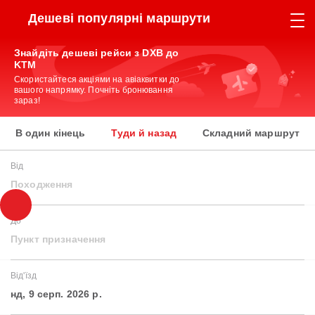
Дешеві популярні маршрути
Знайдіть дешеві рейси з DXB до
KTM
Скористайтеся акціями на авіаквитки до
вашого напрямку. Почніть бронювання
зараз!
В один кінець
Туди й назад
Складний маршрут
Від
Походження
До
Пункт призначення
Від'їзд
нд, 9 серп. 2026 р.