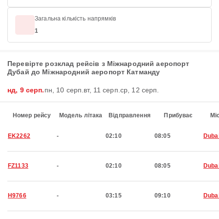
Загальна кількість напрямків
1
Перевірте розклад рейсів з Міжнародний аеропорт
Дубай до Міжнародний аеропорт Катманду
нд, 9 серп.
пн, 10 серп.
вт, 11 серп.
ср, 12 серп.
Номер рейсу
Модель літака
Відправлення
Прибуває
Мі
EK2262
-
02:10
08:05
Duba
FZ1133
-
02:10
08:05
Duba
H9766
-
03:15
09:10
Duba