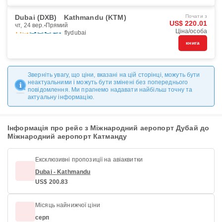
Dubai (DXB)
Kathmandu (KTM)
Почати з
US$ 220.01
чт, 24 вер.
Прямий
Ціна/особа
flydubai
книга
Зверніть увагу, що ціни, вказані на цій сторінці, можуть бути
неактуальними і можуть бути змінені без попереднього
повідомлення. Ми прагнемо надавати найбільш точну та
актуальну інформацію.
Інформація про рейс з Міжнародний аеропорт Дубай до
Міжнародний аеропорт Катманду
Ексклюзивні пропозиції на авіаквитки
Dubai - Kathmandu
US$ 200.83
Місяць найнижчої ціни
серп