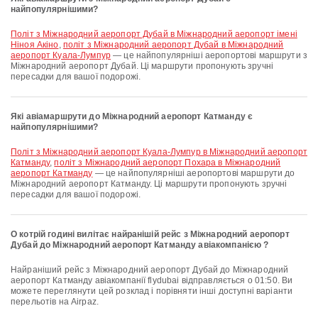
найпопулярнішими?
політ з Міжнародний аеропорт Дубай в Міжнародний аеропорт імені
Ніноя Акіно
,
політ з Міжнародний аеропорт Дубай в Міжнародний
аеропорт Куала-Лумпур
— це найпопулярніші аеропортові маршрути з
Міжнародний аеропорт Дубай. Ці маршрути пропонують зручні
пересадки для вашої подорожі.
Які авіамаршрути до Міжнародний аеропорт Катманду є
найпопулярнішими?
політ з Міжнародний аеропорт Куала-Лумпур в Міжнародний аеропорт
Катманду
,
політ з Міжнародний аеропорт Похара в Міжнародний
аеропорт Катманду
— це найпопулярніші аеропортові маршрути до
Міжнародний аеропорт Катманду. Ці маршрути пропонують зручні
пересадки для вашої подорожі.
О котрій годині вилітає найранішій рейс з Міжнародний аеропорт
Дубай до Міжнародний аеропорт Катманду авіакомпанією ?
Найраніший рейс з Міжнародний аеропорт Дубай до Міжнародний
аеропорт Катманду авіакомпанії flydubai відправляється о 01:50. Ви
можете переглянути цей розклад і порівняти інші доступні варіанти
перельотів на Airpaz.