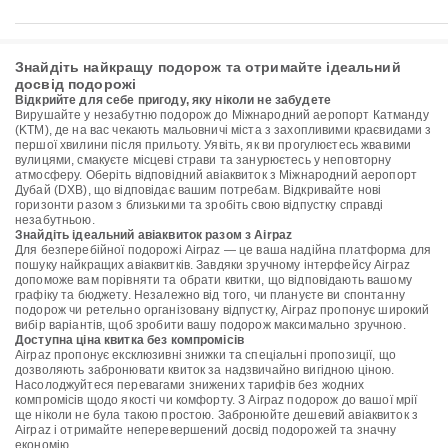
Знайдіть найкращу подорож та отримайте ідеальний
досвід подорожі
Відкрийте для себе пригоду, яку ніколи не забудете
Вирушайте у незабутню подорож до Міжнародний аеропорт Катманду
(KTM), де на вас чекають мальовничі міста з захопливими краєвидами з
першої хвилини після прильоту. Уявіть, як ви прогулюєтесь жвавими
вулицями, смакуєте місцеві страви та занурюєтесь у неповторну
атмосферу. Оберіть відповідний авіаквиток з Міжнародний аеропорт
Дубай (DXB), що відповідає вашим потребам. Відкривайте нові
горизонти разом з близькими та зробіть свою відпустку справді
незабутньою.
Знайдіть ідеальний авіаквиток разом з Airpaz
Для безперебійної подорожі Airpaz — це ваша надійна платформа для
пошуку найкращих авіаквитків. Завдяки зручному інтерфейсу Airpaz
допоможе вам порівняти та обрати квитки, що відповідають вашому
графіку та бюджету. Незалежно від того, чи плануєте ви спонтанну
подорож чи ретельно організовану відпустку, Airpaz пропонує широкий
вибір варіантів, щоб зробити вашу подорож максимально зручною.
Доступна ціна квитка без компромісів
Airpaz пропонує ексклюзивні знижки та спеціальні пропозиції, що
дозволяють забронювати квиток за надзвичайно вигідною ціною.
Насолоджуйтеся перевагами знижених тарифів без жодних
компромісів щодо якості чи комфорту. З Airpaz подорож до вашої мрії
ще ніколи не була такою простою. Забронюйте дешевий авіаквиток з
Airpaz і отримайте неперевершений досвід подорожей та значну
економію.