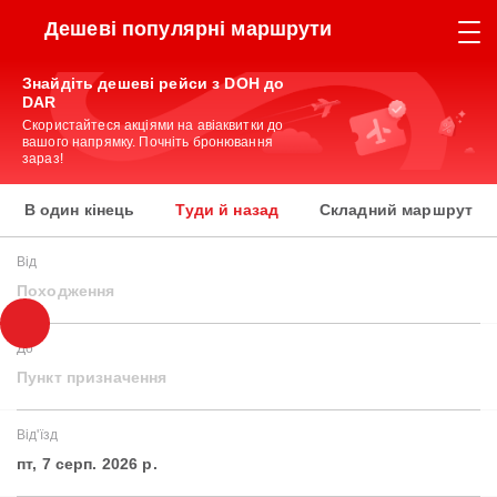
Дешеві популярні маршрути
Знайдіть дешеві рейси з DOH до
DAR
Скористайтеся акціями на авіаквитки до
вашого напрямку. Почніть бронювання
зараз!
В один кінець
Туди й назад
Складний маршрут
Від
Походження
До
Пункт призначення
Від'їзд
пт, 7 серп. 2026 р.