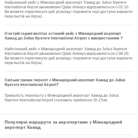
Найраніший рейс з Міжнародний аеропорт Хамад до Julius Nyerere
International Airport авіакомпанії Qatar Airways відправляється о 02:10.
Ви можете переглянути цей розклад і порівняти інші доступні варіанти
перельотів на Airpaz.
О котрій годині вилітає останній рейс з Міжнародний аеропорт
Хамад до Julius Nyerere International Airport з використанням ?
Найпізніший рейс з Міжнародний аеропорт Хамад до Julius Nyerere
International Airport авіакомпанії Qatar Airways відправляється о 08:20.
Ви можете переглянути цей розклад і порівняти інші доступні варіанти
перельотів на Airpaz.
Скільки триває переліт з Міжнародний аеропорт Хамад до Julius
Nyerere International Airport?
Тривалість перельоту з Міжнародний аеропорт Хамад до Julius
Nyerere International Airport становить приблизно 5h 25хв.
Популярні маршрути за аеропортами з Міжнародний
аеропорт Хамад