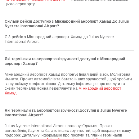
цього аеропорту.
Скільки рейсів доступно з Міжнародний аеропорт Хамад до Julius
Nyerere International Airport?
Є 3 рейсів з Міжнародний аеропорт Хамад до Julius Nyerere
International Airport.
Які термінали та аеропортові зручності доступні в Міжнародний
аеропорт Хамад?
Міжнародний аеропорт Хамад пропонує Інвалідний візок, Молитовна
кімната, Прокат автомобілів та багато інших зручностей, щоб зробити
вашу поїздку комфортнішою. Детальну інформацію про послуги та
схеми терміналів можна переглянути на
Міжнародний аеропорт
Хамад
.
Які термінали та аеропортові зручності доступні в Julius Nyerere
International Airport?
Julius Nyerere International Airport пропонує їдальня, Прокат
автомобілів, Лаунж та багато інших зручностей, щоб покращити вашу
подорож. Детальну інформацію про послуги та плани терміналів