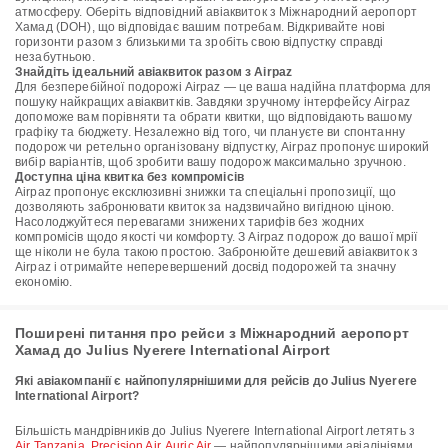
атмосферу. Оберіть відповідний авіаквиток з Міжнародний аеропорт
Хамад (DOH), що відповідає вашим потребам. Відкривайте нові
горизонти разом з близькими та зробіть свою відпустку справді
незабутньою.
Знайдіть ідеальний авіаквиток разом з Airpaz
Для безперебійної подорожі Airpaz — це ваша надійна платформа для
пошуку найкращих авіаквитків. Завдяки зручному інтерфейсу Airpaz
допоможе вам порівняти та обрати квитки, що відповідають вашому
графіку та бюджету. Незалежно від того, чи плануєте ви спонтанну
подорож чи ретельно організовану відпустку, Airpaz пропонує широкий
вибір варіантів, щоб зробити вашу подорож максимально зручною.
Доступна ціна квитка без компромісів
Airpaz пропонує ексклюзивні знижки та спеціальні пропозиції, що
дозволяють забронювати квиток за надзвичайно вигідною ціною.
Насолоджуйтеся перевагами знижених тарифів без жодних
компромісів щодо якості чи комфорту. З Airpaz подорож до вашої мрії
ще ніколи не була такою простою. Забронюйте дешевий авіаквиток з
Airpaz і отримайте неперевершений досвід подорожей та значну
економію.
Поширені питання про рейси з Міжнародний аеропорт
Хамад до Julius Nyerere International Airport
Які авіакомпанії є найпопулярнішими для рейсів до Julius Nyerere
International Airport?
Більшість мандрівників до Julius Nyerere International Airport летять з
Air Tanzania
,
Precision Air
,
Auric Air
— найпопулярнішими авіалініями