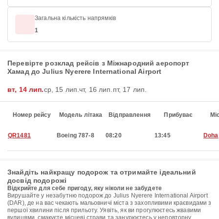
Загальна кількість напрямків
1
Перевірте розклад рейсів з Міжнародний аеропорт
Хамад до Julius Nyerere International Airport
вт, 14 лип.
ср, 15 лип.
чт, 16 лип.
пт, 17 лип.
Номер рейсу
Модель літака
Відправлення
Прибуває
Мі
QR1481
Boeing 787-8
08:20
13:45
Doha
Знайдіть найкращу подорож та отримайте ідеальний
досвід подорожі
Відкрийте для себе пригоду, яку ніколи не забудете
Вирушайте у незабутню подорож до Julius Nyerere International Airport
(DAR), де на вас чекають мальовничі міста з захопливими краєвидами з
першої хвилини після прильоту. Уявіть, як ви прогулюєтесь жвавими
вулицями, смакуєте місцеві страви та занурюєтесь у неповторну