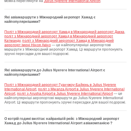
можна переглянути на
Julius Nyerere International Airport
.
Які авіамаршрути з Міжнародний аеропорт Хамад є
найпопулярнішими?
політ з Міжнародний аеропорт Хамад в Міжнародний аеропорт Дакка
,
політ з Міжнародний аеропорт Хамад в Міжнародний аеропорт
Катманду
,
політ з Міжнародний аеропорт Хамад в Міжнародний
аеропорт імені Ніноя Акіно
— це найпопулярніші аеропортові
маршрути з Міжнародний аеропорт Хамад. Ці маршрути пропонують
зручні пересадки для вашої подорожі.
Які авіамаршрути до Julius Nyerere International Airport є
найпопулярнішими?
політ з Міжнародний аеропорт Гуанчжоу-Байюнь в Julius Nyerere
International Airport
,
політ з Mwanza Airport в Julius Nyerere International
Airport
,
політ з Arusha Airport в Julius Nyerere International Airport
— це
найпопулярніші аеропортові маршрути до Julius Nyerere International
Airport. Ці маршрути пропонують зручні пересадки для вашої подорожі.
О котрій годині вилітає найранішій рейс з Міжнародний аеропорт
Хамад до Julius Nyerere International Airport авіакомпанією ?