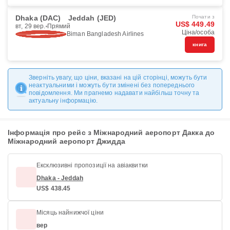
Dhaka (DAC)
Jeddah (JED)
Почати з
US$ 449.49
вт, 29 вер.
Прямий
Ціна/особа
Biman Bangladesh Airlines
книга
Зверніть увагу, що ціни, вказані на цій сторінці, можуть бути
неактуальними і можуть бути змінені без попереднього
повідомлення. Ми прагнемо надавати найбільш точну та
актуальну інформацію.
Інформація про рейс з Міжнародний аеропорт Дакка до
Міжнародний аеропорт Джидда
Ексклюзивні пропозиції на авіаквитки
Dhaka - Jeddah
US$ 438.45
Місяць найнижчої ціни
вер