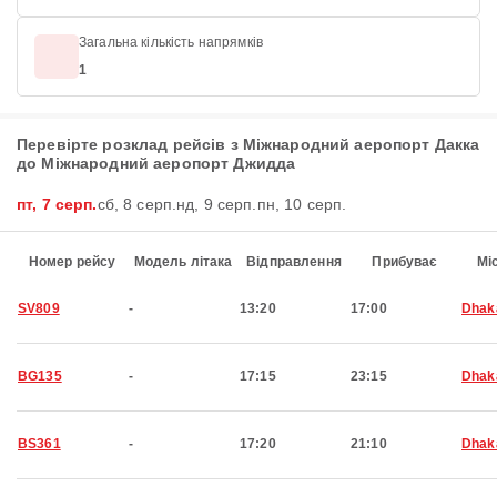
Загальна кількість напрямків
1
Перевірте розклад рейсів з Міжнародний аеропорт Дакка
до Міжнародний аеропорт Джидда
пт, 7 серп.
сб, 8 серп.
нд, 9 серп.
пн, 10 серп.
Номер рейсу
Модель літака
Відправлення
Прибуває
Мі
SV809
-
13:20
17:00
Dhak
BG135
-
17:15
23:15
Dhak
BS361
-
17:20
21:10
Dhak