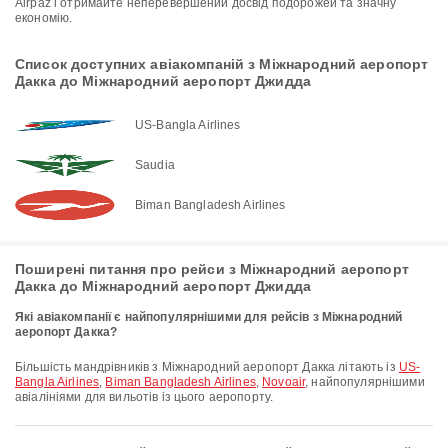
Airpaz і отримайте неперевершений досвід подорожей та значну
економію.
Список доступних авіакомпаній з Міжнародний аеропорт
Дакка до Міжнародний аеропорт Джидда
US-Bangla Airlines
Saudia
Biman Bangladesh Airlines
Поширені питання про рейси з Міжнародний аеропорт
Дакка до Міжнародний аеропорт Джидда
Які авіакомпанії є найпопулярнішими для рейсів з Міжнародний
аеропорт Дакка?
Більшість мандрівників з Міжнародний аеропорт Дакка літають із
US-
Bangla Airlines
,
Biman Bangladesh Airlines
,
Novoair
, найпопулярнішими
авіалініями для вильотів із цього аеропорту.