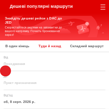
Дешеві популярні маршрути
Знайдіть дешеві рейси з DAC до
JED
Скористайтеся акціями на авіаквитки до
вашого напрямку. Почніть бронювання
зараз!
В один кінець
Туди й назад
Складний маршрут
Від
Походження
До
Пункт призначення
Від'їзд
сб, 8 серп. 2026 р.