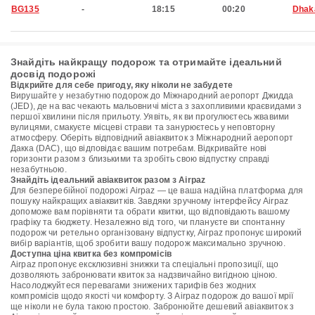
BG135
-
18:15
00:20
Dhak
Знайдіть найкращу подорож та отримайте ідеальний
досвід подорожі
Відкрийте для себе пригоду, яку ніколи не забудете
Вирушайте у незабутню подорож до Міжнародний аеропорт Джидда
(JED), де на вас чекають мальовничі міста з захопливими краєвидами з
першої хвилини після прильоту. Уявіть, як ви прогулюєтесь жвавими
вулицями, смакуєте місцеві страви та занурюєтесь у неповторну
атмосферу. Оберіть відповідний авіаквиток з Міжнародний аеропорт
Дакка (DAC), що відповідає вашим потребам. Відкривайте нові
горизонти разом з близькими та зробіть свою відпустку справді
незабутньою.
Знайдіть ідеальний авіаквиток разом з Airpaz
Для безперебійної подорожі Airpaz — це ваша надійна платформа для
пошуку найкращих авіаквитків. Завдяки зручному інтерфейсу Airpaz
допоможе вам порівняти та обрати квитки, що відповідають вашому
графіку та бюджету. Незалежно від того, чи плануєте ви спонтанну
подорож чи ретельно організовану відпустку, Airpaz пропонує широкий
вибір варіантів, щоб зробити вашу подорож максимально зручною.
Доступна ціна квитка без компромісів
Airpaz пропонує ексклюзивні знижки та спеціальні пропозиції, що
дозволяють забронювати квиток за надзвичайно вигідною ціною.
Насолоджуйтеся перевагами знижених тарифів без жодних
компромісів щодо якості чи комфорту. З Airpaz подорож до вашої мрії
ще ніколи не була такою простою. Забронюйте дешевий авіаквиток з