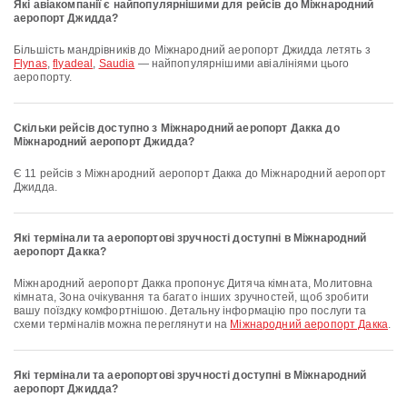
Які авіакомпанії є найпопулярнішими для рейсів до Міжнародний
аеропорт Джидда?
Більшість мандрівників до Міжнародний аеропорт Джидда летять з
Flynas
,
flyadeal
,
Saudia
— найпопулярнішими авіалініями цього
аеропорту.
Скільки рейсів доступно з Міжнародний аеропорт Дакка до
Міжнародний аеропорт Джидда?
Є 11 рейсів з Міжнародний аеропорт Дакка до Міжнародний аеропорт
Джидда.
Які термінали та аеропортові зручності доступні в Міжнародний
аеропорт Дакка?
Міжнародний аеропорт Дакка пропонує Дитяча кімната, Молитовна
кімната, Зона очікування та багато інших зручностей, щоб зробити
вашу поїздку комфортнішою. Детальну інформацію про послуги та
схеми терміналів можна переглянути на
Міжнародний аеропорт Дакка
.
Які термінали та аеропортові зручності доступні в Міжнародний
аеропорт Джидда?