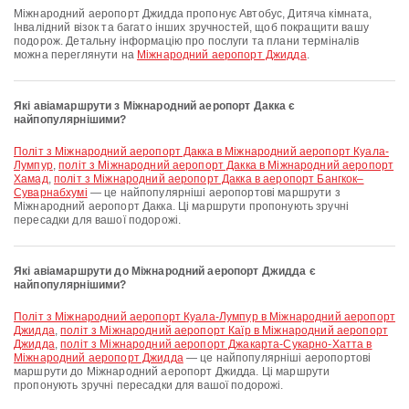
Міжнародний аеропорт Джидда пропонує Автобус, Дитяча кімната,
Інвалідний візок та багато інших зручностей, щоб покращити вашу
подорож. Детальну інформацію про послуги та плани терміналів
можна переглянути на
Міжнародний аеропорт Джидда
.
Які авіамаршрути з Міжнародний аеропорт Дакка є
найпопулярнішими?
політ з Міжнародний аеропорт Дакка в Міжнародний аеропорт Куала-
Лумпур
,
політ з Міжнародний аеропорт Дакка в Міжнародний аеропорт
Хамад
,
політ з Міжнародний аеропорт Дакка в аеропорт Бангкок–
Суварнабхумі
— це найпопулярніші аеропортові маршрути з
Міжнародний аеропорт Дакка. Ці маршрути пропонують зручні
пересадки для вашої подорожі.
Які авіамаршрути до Міжнародний аеропорт Джидда є
найпопулярнішими?
політ з Міжнародний аеропорт Куала-Лумпур в Міжнародний аеропорт
Джидда
,
політ з Міжнародний аеропорт Каїр в Міжнародний аеропорт
Джидда
,
політ з Міжнародний аеропорт Джакарта-Сукарно-Хатта в
Міжнародний аеропорт Джидда
— це найпопулярніші аеропортові
маршрути до Міжнародний аеропорт Джидда. Ці маршрути
пропонують зручні пересадки для вашої подорожі.