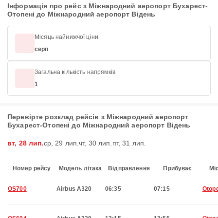
Інформація про рейс з Міжнародний аеропорт Бухарест-
Отопені до Міжнародний аеропорт Відень
Місяць найнижчої ціни
серп
Загальна кількість напрямків
1
Перевірте розклад рейсів з Міжнародний аеропорт
Бухарест-Отопені до Міжнародний аеропорт Відень
вт, 28 лип.
ср, 29 лип.
чт, 30 лип.
пт, 31 лип.
Номер рейсу
Модель літака
Відправлення
Прибуває
Мі
OS700
Airbus A320
06:35
07:15
Otop