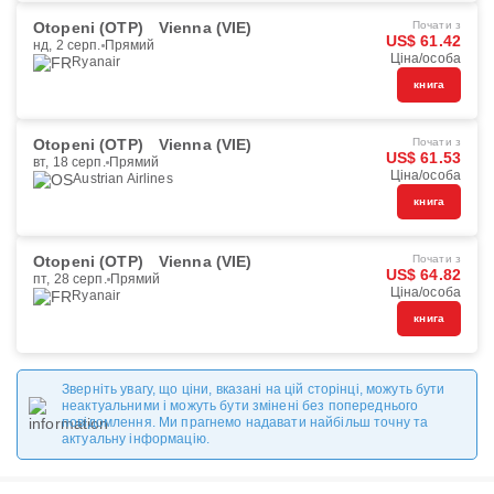
Otopeni (OTP)
Vienna (VIE)
Почати з
US$ 61.42
нд, 2 серп.
Прямий
Ціна/особа
Ryanair
книга
Otopeni (OTP)
Vienna (VIE)
Почати з
US$ 61.53
вт, 18 серп.
Прямий
Ціна/особа
Austrian Airlines
книга
Otopeni (OTP)
Vienna (VIE)
Почати з
US$ 64.82
пт, 28 серп.
Прямий
Ціна/особа
Ryanair
книга
Зверніть увагу, що ціни, вказані на цій сторінці, можуть бути
неактуальними і можуть бути змінені без попереднього
повідомлення. Ми прагнемо надавати найбільш точну та
актуальну інформацію.