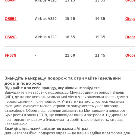
OS694
Airbus A320
13:15
13:55
Otop
OS696
Airbus A320
15:55
16:35
Otop
OS698
Airbus A320
18:55
19:35
Otop
FR678
-
21:00
21:45
Otop
Знайдіть найкращу подорож та отримайте ідеальний
досвід подорожі
Відкрийте для себе пригоду, яку ніколи не забудете
Вирушайте у незабутню подорож до Міжнародний аеропорт Відень
(VIE), де на вас чекають мальовничі міста з захопливими краєвидами з
першої хвилини після прильоту. Уявіть, як ви прогулюєтесь жвавими
вулицями, смакуєте місцеві страви та занурюєтесь у неповторну
атмосферу. Оберіть відповідний авіаквиток з Міжнародний аеропорт
Бухарест-Отопені (OTP), що відповідає вашим потребам. Відкривайте
нові горизонти разом з близькими та зробіть свою відпустку справді
незабутньою.
Знайдіть ідеальний авіаквиток разом з Airpaz
Для безперебійної подорожі Airpaz — це ваша надійна платформа для