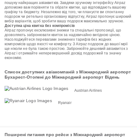
пошуку найкращих авіаквитків. Завдяки зручному інтерфейсу Airpaz
допоможе вам порівняти та обрати квитки, що відповідають вашому
графіку та бюджету. Незалежно від того, чи плануєте ви спонтанну
подорож чи ретельно організовану відпустку, Airpaz пропонує широкий
вибір варіантів, щоб зробити вашу подорож максимально зручною.
Доступна ціна квитка без компромісів
Airpaz пропонує ексклюзивні знижки та спеціальні пропозиції, що
дозволяють забронювати квиток за надзвичайно вигідною ціною.
Насолоджуйтеся перевагами знижених тарифів без жодних
компромісів щодо якості чи комфорту. З Airpaz подорож до вашої мрії
ще ніколи не була такою простою. Забронюйте дешевий авіаквиток з
Airpaz і отримайте неперевершений досвід подорожей та значну
економію.
Список доступних авіакомпаній з Міжнародний аеропорт
Бухарест-Отопені до Міжнародний аеропорт Відень
Austrian Airlines
Ryanair
Поширені питання про рейси з Міжнародний аеропорт