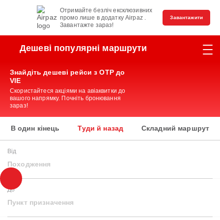
Отримайте безліч ексклюзивних
промо лише в додатку Airpaz .
Завантажити
Завантажте зараз!
Дешеві популярні маршрути
Знайдіть дешеві рейси з OTP до
VIE
Скористайтеся акціями на авіаквитки до
вашого напрямку. Почніть бронювання
зараз!
В один кінець
Туди й назад
Складний маршрут
Від
Походження
До
Пункт призначення