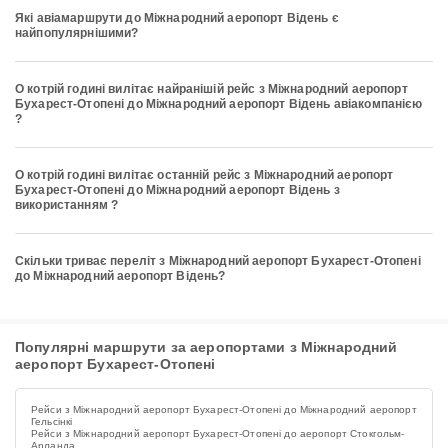
Які авіамаршрути до Міжнародний аеропорт Відень є
найпопулярнішими?
О котрій годині вилітає найранішій рейс з Міжнародний аеропорт
Бухарест-Отопені до Міжнародний аеропорт Відень авіакомпанією
?
О котрій годині вилітає останній рейс з Міжнародний аеропорт
Бухарест-Отопені до Міжнародний аеропорт Відень з
використанням ?
Скільки триває переліт з Міжнародний аеропорт Бухарест-Отопені
до Міжнародний аеропорт Відень?
Популярні маршрути за аеропортами з Міжнародний
аеропорт Бухарест-Отопені
Рейси з Міжнародний аеропорт Бухарест-Отопені до Міжнародний аеропорт
Гельсінкі
Рейси з Міжнародний аеропорт Бухарест-Отопені до аеропорт Стокгольм-
Арланда