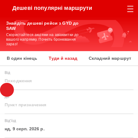
Дешеві популярні маршрути
Знайдіть дешеві рейси з GYD до
SAW
Скористайтеся акціями на авіаквитки до
вашого напрямку. Почніть бронювання
зараз!
В один кінець
Туди й назад
Складний маршрут
Від
Походження
До
Пункт призначення
Від'їзд
нд, 9 серп. 2026 р.