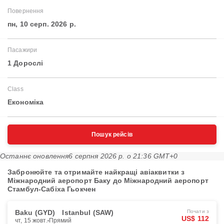
Повернення
пн, 10 серп. 2026 р.
Пасажири
1 Дорослі
Class
Економіка
Пошук рейсів
Останнє оновлення
6 серпня 2026 р. о 21:36 GMT+0
Забронюйте та отримайте найкращі авіаквитки з
Міжнародний аеропорт Баку до Міжнародний аеропорт
Стамбул-Сабіха Гьокчен
Baku (GYD)
Istanbul (SAW)
Почати з
US$ 112
чт, 15 жовт.
Прямий