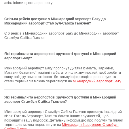
авіалініями цього аеропорту.
Скільки рейсів доступно з Міжнародний аеропорт Баку до
Міжнародний аеропорт Стамбул-Сабіха Гьокчен?
Є 6 рейсів з Міжнародний аеропорт Баку до Міжнародний аеропорт
Стамбул-Сабіха Гьокчен.
Які термінали та аеропортові зручності доступні в Міжнародний
аеропорт Баку?
Міжнародний аеропорт Баку пропонує Дитяча кімната, Парковки,
Магазин безмитної торгівлі та багато інших зручностей, щоб зробити
вашу поїздку комфортнішою. Детальну інформацію про послуги та
схеми терміналів можна переглянути на
Міжнародний аеропорт Баку
.
Які термінали та аеропортові зручності доступні в Міжнародний
аеропорт Стамбул-Сабіха Гьокчен?
Міжнародний аеропорт Стамбул-Сабіха Гьокчен пропонує Інвалідний
візок, Готель Аеропорт, Таксі та багато інших зручностей, щоб
покращити вашу подорож. Детальну інформацію про послуги та плани
терміналів можна переглянути на
Міжнародний аеропорт Стамбул-