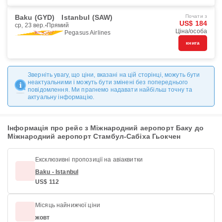
Baku (GYD)
Istanbul (SAW)
Почати з
US$ 184
ср, 23 вер.
Прямий
Ціна/особа
Pegasus Airlines
книга
Зверніть увагу, що ціни, вказані на цій сторінці, можуть бути
неактуальними і можуть бути змінені без попереднього
повідомлення. Ми прагнемо надавати найбільш точну та
актуальну інформацію.
Інформація про рейс з Міжнародний аеропорт Баку до
Міжнародний аеропорт Стамбул-Сабіха Гьокчен
Ексклюзивні пропозиції на авіаквитки
Baku - Istanbul
US$ 112
Місяць найнижчої ціни
жовт