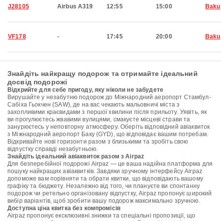
J28105
Airbus A319
12:55
15:00
Baku
VF178
-
17:45
20:00
Baku
Знайдіть найкращу подорож та отримайте ідеальний
досвід подорожі
Відкрийте для себе пригоду, яку ніколи не забудете
Вирушайте у незабутню подорож до Міжнародний аеропорт Стамбул-
Сабіха Гьокчен (SAW), де на вас чекають мальовничі міста з
захопливими краєвидами з першої хвилини після прильоту. Уявіть, як
ви прогулюєтесь жвавими вулицями, смакуєте місцеві страви та
занурюєтесь у неповторну атмосферу. Оберіть відповідний авіаквиток
з Міжнародний аеропорт Баку (GYD), що відповідає вашим потребам.
Відкривайте нові горизонти разом з близькими та зробіть свою
відпустку справді незабутньою.
Знайдіть ідеальний авіаквиток разом з Airpaz
Для безперебійної подорожі Airpaz — це ваша надійна платформа для
пошуку найкращих авіаквитків. Завдяки зручному інтерфейсу Airpaz
допоможе вам порівняти та обрати квитки, що відповідають вашому
графіку та бюджету. Незалежно від того, чи плануєте ви спонтанну
подорож чи ретельно організовану відпустку, Airpaz пропонує широкий
вибір варіантів, щоб зробити вашу подорож максимально зручною.
Доступна ціна квитка без компромісів
Airpaz пропонує ексклюзивні знижки та спеціальні пропозиції, що