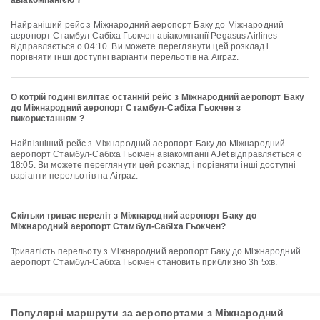
авіакомпанією ?
Найраніший рейс з Міжнародний аеропорт Баку до Міжнародний
аеропорт Стамбул-Сабіха Гьокчен авіакомпанії Pegasus Airlines
відправляється о 04:10. Ви можете переглянути цей розклад і
порівняти інші доступні варіанти перельотів на Airpaz.
О котрій годині вилітає останній рейс з Міжнародний аеропорт Баку
до Міжнародний аеропорт Стамбул-Сабіха Гьокчен з
використанням ?
Найпізніший рейс з Міжнародний аеропорт Баку до Міжнародний
аеропорт Стамбул-Сабіха Гьокчен авіакомпанії AJet відправляється о
18:05. Ви можете переглянути цей розклад і порівняти інші доступні
варіанти перельотів на Airpaz.
Скільки триває переліт з Міжнародний аеропорт Баку до
Міжнародний аеропорт Стамбул-Сабіха Гьокчен?
Тривалість перельоту з Міжнародний аеропорт Баку до Міжнародний
аеропорт Стамбул-Сабіха Гьокчен становить приблизно 3h 5хв.
Популярні маршрути за аеропортами з Міжнародний