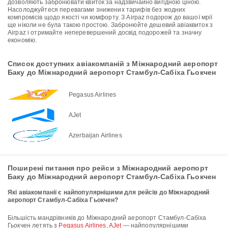
дозволяють забронювати квиток за надзвичайно вигідною ціною.
Насолоджуйтеся перевагами знижених тарифів без жодних
компромісів щодо якості чи комфорту. З Airpaz подорож до вашої мрії
ще ніколи не була такою простою. Забронюйте дешевий авіаквиток з
Airpaz і отримайте неперевершений досвід подорожей та значну
економію.
Список доступних авіакомпаній з Міжнародний аеропорт
Баку до Міжнародний аеропорт Стамбул-Сабіха Гьокчен
Pegasus Airlines
AJet
Azerbaijan Airlines
Поширені питання про рейси з Міжнародний аеропорт
Баку до Міжнародний аеропорт Стамбул-Сабіха Гьокчен
Які авіакомпанії є найпопулярнішими для рейсів до Міжнародний
аеропорт Стамбул-Сабіха Гьокчен?
Більшість мандрівників до Міжнародний аеропорт Стамбул-Сабіха
Гьокчен летять з
Pegasus Airlines
,
AJet
— найпопулярнішими