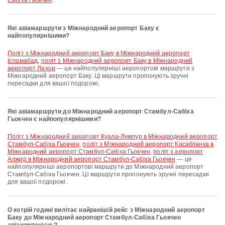
Сабіха Гьокчен
.
Які авіамаршрути з Міжнародний аеропорт Баку є
найпопулярнішими?
політ з Міжнародний аеропорт Баку в Міжнародний аеропорт
Ісламабад
,
політ з Міжнародний аеропорт Баку в Міжнародний
аеропорт Лахор
— це найпопулярніші аеропортові маршрути з
Міжнародний аеропорт Баку. Ці маршрути пропонують зручні
пересадки для вашої подорожі.
Які авіамаршрути до Міжнародний аеропорт Стамбул-Сабіха
Гьокчен є найпопулярнішими?
політ з Міжнародний аеропорт Куала-Лумпур в Міжнародний аеропорт
Стамбул-Сабіха Гьокчен
,
політ з Міжнародний аеропорт Касабланка в
Міжнародний аеропорт Стамбул-Сабіха Гьокчен
,
політ з аеропорт
Алжир в Міжнародний аеропорт Стамбул-Сабіха Гьокчен
— це
найпопулярніші аеропортові маршрути до Міжнародний аеропорт
Стамбул-Сабіха Гьокчен. Ці маршрути пропонують зручні пересадки
для вашої подорожі.
О котрій годині вилітає найранішій рейс з Міжнародний аеропорт
Баку до Міжнародний аеропорт Стамбул-Сабіха Гьокчен