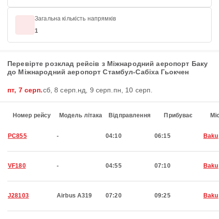
Загальна кількість напрямків
1
Перевірте розклад рейсів з Міжнародний аеропорт Баку
до Міжнародний аеропорт Стамбул-Сабіха Гьокчен
пт, 7 серп.
сб, 8 серп.
нд, 9 серп.
пн, 10 серп.
Номер рейсу
Модель літака
Відправлення
Прибуває
Мі
PC855
-
04:10
06:15
Baku
VF180
-
04:55
07:10
Baku
J28103
Airbus A319
07:20
09:25
Baku