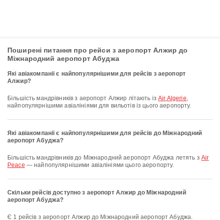
Поширені питання про рейси з аеропорт Алжир до
Міжнародний аеропорт Абуджа
Які авіакомпанії є найпопулярнішими для рейсів з аеропорт
Алжир?
Більшість мандрівників з аеропорт Алжир літають із
Air Algerie
,
найпопулярнішими авіалініями для вильотів із цього аеропорту.
Які авіакомпанії є найпопулярнішими для рейсів до Міжнародний
аеропорт Абуджа?
Більшість мандрівників до Міжнародний аеропорт Абуджа летять з
Air
Peace
— найпопулярнішими авіалініями цього аеропорту.
Скільки рейсів доступно з аеропорт Алжир до Міжнародний
аеропорт Абуджа?
Є 1 рейсів з аеропорт Алжир до Міжнародний аеропорт Абуджа.