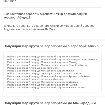
на Airpaz.
Скільки триває переліт з аеропорт Алжир до Міжнародний
аеропорт Абуджа?
Тривалість перельоту з аеропорт Алжир до Міжнародний аеропорт
Абуджа становить приблизно 4h 25хв.
Популярні маршрути за аеропортами з аеропорт Алжир
Рейси з аеропорт Алжир до Міжнародний аеропорт Стамбул
Рейси з аеропорт Алжир до Міжнародний аеропорт Стамбул-Сабіха Гьокчен
Рейси з аеропорт Алжир до Міжнародний аеропорт Хамад
Рейси з аеропорт Алжир до Міжнародний аеропорт Туніс-Карфаген
Рейси з аеропорт Алжир до аеропорт Орлі
Рейси з аеропорт Алжир до Міжнародний аеропорт Каїр
Рейси з аеропорт Алжир до аеропорт Париж — Шарль де Голль
Рейси з аеропорт Алжир до Міжнародний аеропорт Гуанчжоу-Байюнь
Рейси з аеропорт Алжир до аеропорт Марсель
Рейси з аеропорт Алжир до Міжнародний аеропорт Джидда
Рейси з аеропорт Алжир до Міжнародний аеропорт Амман
Рейси з аеропорт Алжир до Міжнародний аеропорт Куала-Лумпур
Популярні маршрути за аеропортами до Міжнародний