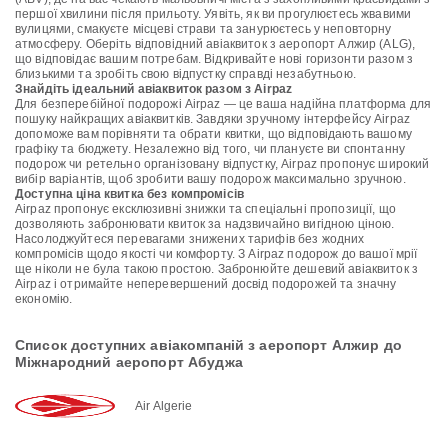
першої хвилини після прильоту. Уявіть, як ви прогулюєтесь жвавими
вулицями, смакуєте місцеві страви та занурюєтесь у неповторну
атмосферу. Оберіть відповідний авіаквиток з аеропорт Алжир (ALG),
що відповідає вашим потребам. Відкривайте нові горизонти разом з
близькими та зробіть свою відпустку справді незабутньою.
Знайдіть ідеальний авіаквиток разом з Airpaz
Для безперебійної подорожі Airpaz — це ваша надійна платформа для
пошуку найкращих авіаквитків. Завдяки зручному інтерфейсу Airpaz
допоможе вам порівняти та обрати квитки, що відповідають вашому
графіку та бюджету. Незалежно від того, чи плануєте ви спонтанну
подорож чи ретельно організовану відпустку, Airpaz пропонує широкий
вибір варіантів, щоб зробити вашу подорож максимально зручною.
Доступна ціна квитка без компромісів
Airpaz пропонує ексклюзивні знижки та спеціальні пропозиції, що
дозволяють забронювати квиток за надзвичайно вигідною ціною.
Насолоджуйтеся перевагами знижених тарифів без жодних
компромісів щодо якості чи комфорту. З Airpaz подорож до вашої мрії
ще ніколи не була такою простою. Забронюйте дешевий авіаквиток з
Airpaz і отримайте неперевершений досвід подорожей та значну
економію.
Список доступних авіакомпаній з аеропорт Алжир до
Міжнародний аеропорт Абуджа
Air Algerie