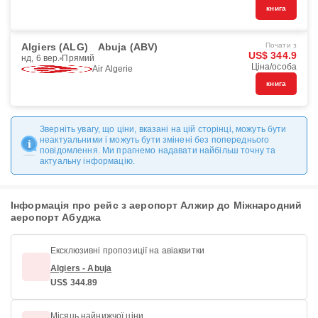
книга
Algiers (ALG)
Abuja (ABV)
Почати з
US$ 344.9
нд, 6 вер.
Прямий
Ціна/особа
Air Algerie
книга
Зверніть увагу, що ціни, вказані на цій сторінці, можуть бути
неактуальними і можуть бути змінені без попереднього
повідомлення. Ми прагнемо надавати найбільш точну та
актуальну інформацію.
Інформація про рейс з аеропорт Алжир до Міжнародний
аеропорт Абуджа
Ексклюзивні пропозиції на авіаквитки
Algiers - Abuja
US$ 344.89
Місяць найнижчої ціни