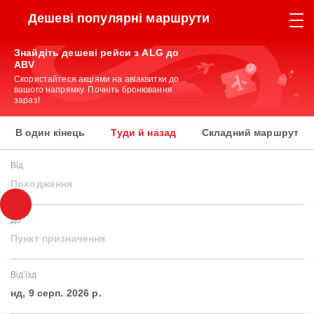
Дешеві популярні маршрути
Знайдіть дешеві рейси з ALG до
ABV
Скористайтеся акціями на авіаквитки до
вашого напрямку. Почніть бронювання
зараз!
В один кінець
Туди й назад
Складний маршрут
Від
Походження
До
Пункт призначення
Від'їзд
нд, 9 серп. 2026 р.