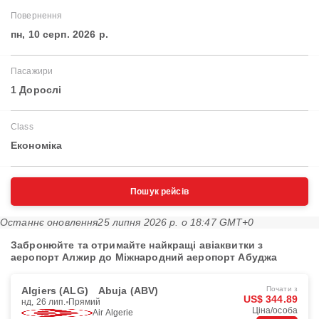
Повернення
пн, 10 серп. 2026 р.
Пасажири
1 Дорослі
Class
Економіка
Пошук рейсів
Останнє оновлення
25 липня 2026 р. о 18:47 GMT+0
Забронюйте та отримайте найкращі авіаквитки з
аеропорт Алжир до Міжнародний аеропорт Абуджа
Algiers (ALG)
Abuja (ABV)
Почати з
US$ 344.89
нд, 26 лип.
Прямий
Ціна/особа
Air Algerie