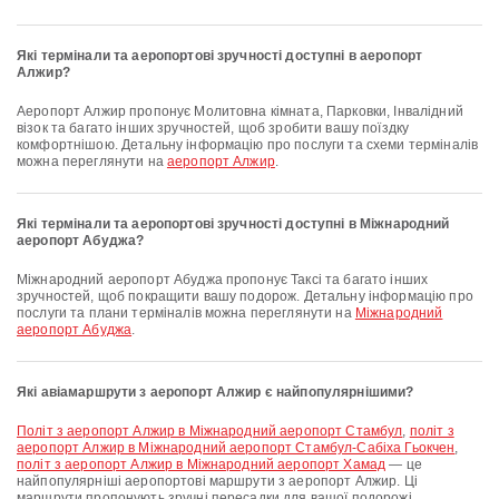
Які термінали та аеропортові зручності доступні в аеропорт
Алжир?
аеропорт Алжир пропонує Молитовна кімната, Парковки, Інвалідний
візок та багато інших зручностей, щоб зробити вашу поїздку
комфортнішою. Детальну інформацію про послуги та схеми терміналів
можна переглянути на
аеропорт Алжир
.
Які термінали та аеропортові зручності доступні в Міжнародний
аеропорт Абуджа?
Міжнародний аеропорт Абуджа пропонує Таксі та багато інших
зручностей, щоб покращити вашу подорож. Детальну інформацію про
послуги та плани терміналів можна переглянути на
Міжнародний
аеропорт Абуджа
.
Які авіамаршрути з аеропорт Алжир є найпопулярнішими?
політ з аеропорт Алжир в Міжнародний аеропорт Стамбул
,
політ з
аеропорт Алжир в Міжнародний аеропорт Стамбул-Сабіха Гьокчен
,
політ з аеропорт Алжир в Міжнародний аеропорт Хамад
— це
найпопулярніші аеропортові маршрути з аеропорт Алжир. Ці
маршрути пропонують зручні пересадки для вашої подорожі.