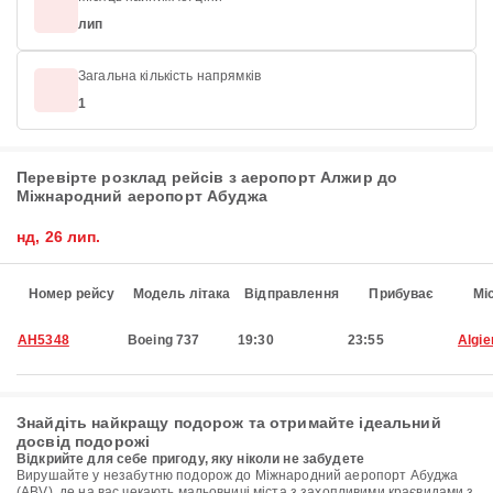
лип
Загальна кількість напрямків
1
Перевірте розклад рейсів з аеропорт Алжир до
Міжнародний аеропорт Абуджа
нд, 26 лип.
Номер рейсу
Модель літака
Відправлення
Прибуває
Мі
AH5348
Boeing 737
19:30
23:55
Algie
Знайдіть найкращу подорож та отримайте ідеальний
досвід подорожі
Відкрийте для себе пригоду, яку ніколи не забудете
Вирушайте у незабутню подорож до Міжнародний аеропорт Абуджа
(ABV), де на вас чекають мальовничі міста з захопливими краєвидами з