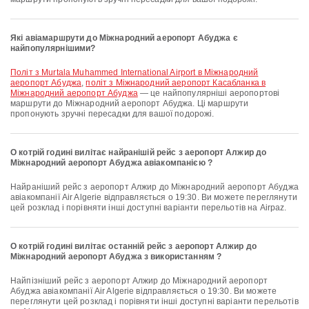
Які авіамаршрути до Міжнародний аеропорт Абуджа є
найпопулярнішими?
політ з Murtala Muhammed International Airport в Міжнародний
аеропорт Абуджа
,
політ з Міжнародний аеропорт Касабланка в
Міжнародний аеропорт Абуджа
— це найпопулярніші аеропортові
маршрути до Міжнародний аеропорт Абуджа. Ці маршрути
пропонують зручні пересадки для вашої подорожі.
О котрій годині вилітає найранішій рейс з аеропорт Алжир до
Міжнародний аеропорт Абуджа авіакомпанією ?
Найраніший рейс з аеропорт Алжир до Міжнародний аеропорт Абуджа
авіакомпанії Air Algerie відправляється о 19:30. Ви можете переглянути
цей розклад і порівняти інші доступні варіанти перельотів на Airpaz.
О котрій годині вилітає останній рейс з аеропорт Алжир до
Міжнародний аеропорт Абуджа з використанням ?
Найпізніший рейс з аеропорт Алжир до Міжнародний аеропорт
Абуджа авіакомпанії Air Algerie відправляється о 19:30. Ви можете
переглянути цей розклад і порівняти інші доступні варіанти перельотів