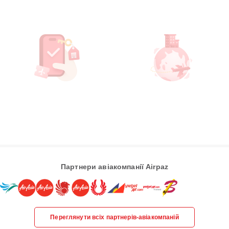
Партнери авіакомпанії Airpaz
Переглянути всіх партнерів-авіакомпаній