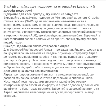
Знайдіть найкращу подорож та отримайте ідеальний
досвід подорожі
Відкрийте для себе пригоду, яку ніколи не забудете
Вирушайте у незабутню подорож до Міжнародний аеропорт Стамбул-
Сабіха Гьокчен (SAW), де на вас чекають мальовничі міста з
захопливими краєвидами з першої хвилини після прильоту. Уявіть, як
ви прогулюєтесь жвавими вулицями, смакуєте місцеві страви та
занурюєтесь у неповторну атмосферу. Оберіть відповідний авіаквиток
з аеропорт Алжир (ALG), що відповідає вашим потребам. Відкривайте
нові горизонти разом з близькими та зробіть свою відпустку справді
незабутньою.
Знайдіть ідеальний авіаквиток разом з Airpaz
Для безперебійної подорожі Airpaz — це ваша надійна платформа для
пошуку найкращих авіаквитків. Завдяки зручному інтерфейсу Airpaz
допоможе вам порівняти та обрати квитки, що відповідають вашому
графіку та бюджету. Незалежно від того, чи плануєте ви спонтанну
подорож чи ретельно організовану відпустку, Airpaz пропонує широкий
вибір варіантів, щоб зробити вашу подорож максимально зручною.
Доступна ціна квитка без компромісів
Airpaz пропонує ексклюзивні знижки та спеціальні пропозиції, що
дозволяють забронювати квиток за надзвичайно вигідною ціною.
Насолоджуйтеся перевагами знижених тарифів без жодних
компромісів щодо якості чи комфорту. З Airpaz подорож до вашої мрії
ще ніколи не була такою простою. Забронюйте дешевий авіаквиток з
Airpaz і отримайте неперевершений досвід подорожей та значну
економію.