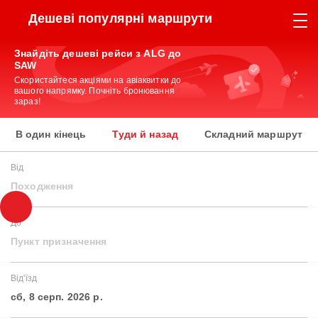
Дешеві популярні маршрути
Знайдіть дешеві рейси з ALG до
SAW
Скористайтеся акціями на авіаквитки до
вашого напрямку. Почніть бронювання
зараз!
В один кінець
Туди й назад
Складний маршрут
Від
Походження
До
Пункт призначення
Від'їзд
сб, 8 серп. 2026 р.