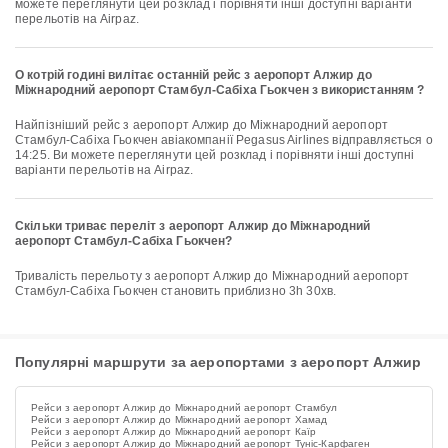
можете переглянути цей розклад і порівняти інші доступні варіанти
перельотів на Airpaz.
О котрій годині вилітає останній рейс з аеропорт Алжир до
Міжнародний аеропорт Стамбул-Сабіха Гьокчен з використанням ?
Найпізніший рейс з аеропорт Алжир до Міжнародний аеропорт
Стамбул-Сабіха Гьокчен авіакомпанії Pegasus Airlines відправляється о
14:25. Ви можете переглянути цей розклад і порівняти інші доступні
варіанти перельотів на Airpaz.
Скільки триває переліт з аеропорт Алжир до Міжнародний
аеропорт Стамбул-Сабіха Гьокчен?
Тривалість перельоту з аеропорт Алжир до Міжнародний аеропорт
Стамбул-Сабіха Гьокчен становить приблизно 3h 30хв.
Популярні маршрути за аеропортами з аеропорт Алжир
Рейси з аеропорт Алжир до Міжнародний аеропорт Стамбул
Рейси з аеропорт Алжир до Міжнародний аеропорт Хамад
Рейси з аеропорт Алжир до Міжнародний аеропорт Каїр
Рейси з аеропорт Алжир до Міжнародний аеропорт Туніс-Карфаген