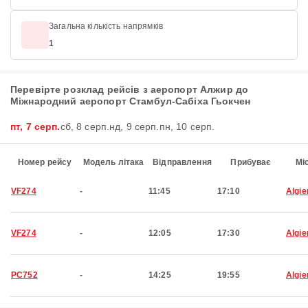
Загальна кількість напрямків
1
Перевірте розклад рейсів з аеропорт Алжир до
Міжнародний аеропорт Стамбул-Сабіха Гьокчен
пт, 7 серп.
сб, 8 серп.
нд, 9 серп.
пн, 10 серп.
Номер рейсу
Модель літака
Відправлення
Прибуває
Мі
VF274
-
11:45
17:10
Algie
VF274
-
12:05
17:30
Algie
PC752
-
14:25
19:55
Algie