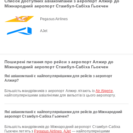
Список доступних авіакомпаній з аеропорт Алжир до
Міжнародний аеропорт Стамбул-Сабіха Гьокчен
Pegasus Airlines
AJet
Поширені питання про рейси з аеропорт Алжир до
Міжнародний аеропорт Стамбул-Сабіха Гьокчен
Які авіакомпанії є найпопулярнішими для рейсів з аеропорт
Алжир?
Більшість мандрівників з аеропорт Алжир літають із
Air Algerie
,
найпопулярнішими авіалініями для вильотів із цього аеропорту.
Які авіакомпанії є найпопулярнішими для рейсів до Міжнародний
аеропорт Стамбул-Сабіха Гьокчен?
Більшість мандрівників до Міжнародний аеропорт Стамбул-Сабіха
Гьокчен летять з
Pegasus Airlines
,
AJet
— найпопулярнішими