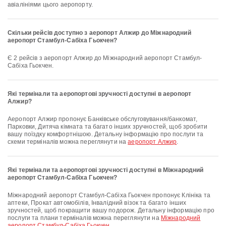
авіалініями цього аеропорту.
Скільки рейсів доступно з аеропорт Алжир до Міжнародний
аеропорт Стамбул-Сабіха Гьокчен?
Є 2 рейсів з аеропорт Алжир до Міжнародний аеропорт Стамбул-
Сабіха Гьокчен.
Які термінали та аеропортові зручності доступні в аеропорт
Алжир?
аеропорт Алжир пропонує Банківське обслуговування/банкомат,
Парковки, Дитяча кімната та багато інших зручностей, щоб зробити
вашу поїздку комфортнішою. Детальну інформацію про послуги та
схеми терміналів можна переглянути на
аеропорт Алжир
.
Які термінали та аеропортові зручності доступні в Міжнародний
аеропорт Стамбул-Сабіха Гьокчен?
Міжнародний аеропорт Стамбул-Сабіха Гьокчен пропонує Клініка та
аптеки, Прокат автомобілів, Інвалідний візок та багато інших
зручностей, щоб покращити вашу подорож. Детальну інформацію про
послуги та плани терміналів можна переглянути на
Міжнародний
аеропорт Стамбул-Сабіха Гьокчен
.