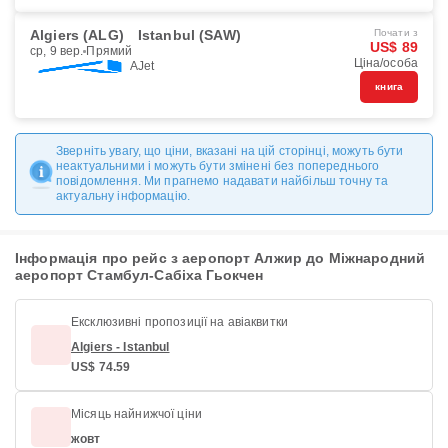
Algiers (ALG)
Istanbul (SAW)
Почати з
US$ 89
ср, 9 вер.
Прямий
Ціна/особа
AJet
книга
Зверніть увагу, що ціни, вказані на цій сторінці, можуть бути
неактуальними і можуть бути змінені без попереднього
повідомлення. Ми прагнемо надавати найбільш точну та
актуальну інформацію.
Інформація про рейс з аеропорт Алжир до Міжнародний
аеропорт Стамбул-Сабіха Гьокчен
Ексклюзивні пропозиції на авіаквитки
Algiers - Istanbul
US$ 74.59
Місяць найнижчої ціни
жовт