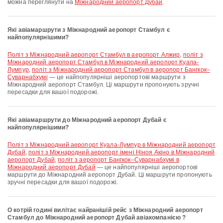
можна переглянути на
Міжнародний аеропорт Дубай
.
Які авіамаршрути з Міжнародний аеропорт Стамбул є
найпопулярнішими?
політ з Міжнародний аеропорт Стамбул в аеропорт Алжир
,
політ з
Міжнародний аеропорт Стамбул в Міжнародний аеропорт Куала-
Лумпур
,
політ з Міжнародний аеропорт Стамбул в аеропорт Бангкок–
Суварнабхумі
— це найпопулярніші аеропортові маршрути з
Міжнародний аеропорт Стамбул. Ці маршрути пропонують зручні
пересадки для вашої подорожі.
Які авіамаршрути до Міжнародний аеропорт Дубай є
найпопулярнішими?
політ з Міжнародний аеропорт Куала-Лумпур в Міжнародний аеропорт
Дубай
,
політ з Міжнародний аеропорт імені Ніноя Акіно в Міжнародний
аеропорт Дубай
,
політ з аеропорт Бангкок–Суварнабхумі в
Міжнародний аеропорт Дубай
— це найпопулярніші аеропортові
маршрути до Міжнародний аеропорт Дубай. Ці маршрути пропонують
зручні пересадки для вашої подорожі.
О котрій годині вилітає найранішій рейс з Міжнародний аеропорт
Стамбул до Міжнародний аеропорт Дубай авіакомпанією ?