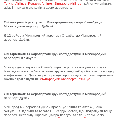
Turkish Airlines
,
Pegasus Airlines
,
Singapore Airlines
, найпопулярнішими
авіалініями для вильотів із цього аеропорту.
Скільки рейсів доступно з Міжнародний аеропорт Стамбул до
Міжнародний аеропорт Дубай?
Є 12 рейсів з Міжнародний аеропорт Стамбул до Міжнародний
аеропорт Дубай.
Які термінали та аеропортові зручності доступні в Міжнародний
аеропорт Стамбул?
Міжнародний аеропорт Стамбул пропонує Зона очікування, Лаунж,
Інвалідний візок та багато інших зручностей, щоб зробити вашу поїздку
комфортнішою. Детальну інформацію про послуги та схеми терміналів
можна переглянути на
Міжнародний аеропорт Стамбул
.
Які термінали та аеропортові зручності доступні в Міжнародний
аеропорт Дубай?
Міжнародний аеропорт Дубай пропонує Клініка та аптеки, Зона
очікування, їдальня та багато інших зручностей, щоб покращити вашу
подорож. Детальну інформацію про послуги та плани терміналів