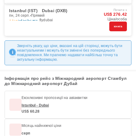
Istanbul (IST)
Dubai (DXB)
Почати з
US$ 276.42
пн, 24 серп.
Прямий
Ціна/особа
flydubai
книга
Зверніть увагу, що ціни, вказані на цій сторінці, можуть бути
неактуальними і можуть бути змінені без попереднього
повідомлення. Ми прагнемо надавати найбільш точну та
актуальну інформацію.
Інформація про рейс з Міжнародний аеропорт Стамбул
до Міжнародний аеропорт Дубай
Ексклюзивні пропозиції на авіаквитки
Istanbul - Dubai
US$ 60.28
Місяць найнижчої ціни
серп