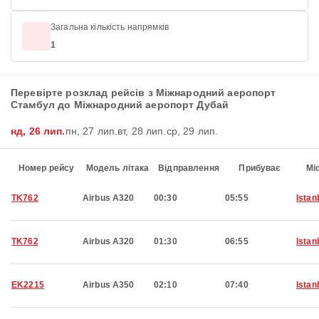
Загальна кількість напрямків
1
Перевірте розклад рейсів з Міжнародний аеропорт
Стамбул до Міжнародний аеропорт Дубай
нд, 26 лип.
пн, 27 лип.
вт, 28 лип.
ср, 29 лип.
Номер рейсу
Модель літака
Відправлення
Прибуває
Мі
TK762
Airbus A320
00:30
05:55
Istan
TK762
Airbus A320
01:30
06:55
Istan
EK2215
Airbus A350
02:10
07:40
Istan