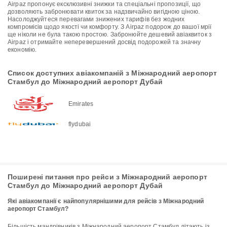
Airpaz пропонує ексклюзивні знижки та спеціальні пропозиції, що
дозволяють забронювати квиток за надзвичайно вигідною ціною.
Насолоджуйтеся перевагами знижених тарифів без жодних
компромісів щодо якості чи комфорту. З Airpaz подорож до вашої мрії
ще ніколи не була такою простою. Забронюйте дешевий авіаквиток з
Airpaz і отримайте неперевершений досвід подорожей та значну
економію.
Список доступних авіакомпаній з Міжнародний аеропорт
Стамбул до Міжнародний аеропорт Дубай
Emirates
flydubai
Поширені питання про рейси з Міжнародний аеропорт
Стамбул до Міжнародний аеропорт Дубай
Які авіакомпанії є найпопулярнішими для рейсів з Міжнародний
аеропорт Стамбул?
Більшість мандрівників з Міжнародний аеропорт Стамбул літають із