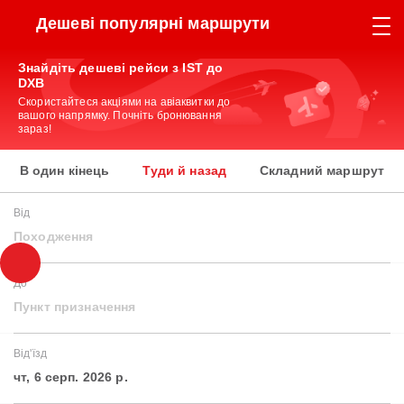
Дешеві популярні маршрути
Знайдіть дешеві рейси з IST до
DXB
Скористайтеся акціями на авіаквитки до
вашого напрямку. Почніть бронювання
зараз!
В один кінець
Туди й назад
Складний маршрут
Від
Походження
До
Пункт призначення
Від'їзд
чт, 6 серп. 2026 р.