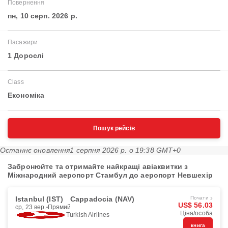
Повернення
пн, 10 серп. 2026 р.
Пасажири
1 Дорослі
Class
Економіка
Пошук рейсів
Останнє оновлення
1 серпня 2026 р. о 19:38 GMT+0
Забронюйте та отримайте найкращі авіаквитки з
Міжнародний аеропорт Стамбул до аеропорт Невшехір
Istanbul (IST)
Cappadocia (NAV)
Почати з
US$ 56.03
ср, 23 вер.
Прямий
Ціна/особа
Turkish Airlines
книга