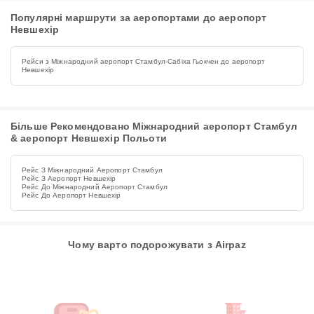
Популярні маршрути за аеропортами до аеропорт
Невшехір
Рейси з Міжнародний аеропорт Стамбул-Сабіха Гьокчен до аеропорт
Невшехір
Більше Рекомендовано Міжнародний аеропорт Стамбул
& аеропорт Невшехір Польоти
Рейс З Міжнародний Аеропорт Стамбул
Рейс З Аеропорт Невшехір
Рейс До Міжнародний Аеропорт Стамбул
Рейс До Аеропорт Невшехір
Чому варто подорожувати з Airpaz