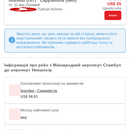
Istanbul (IST)
Cappadocia (NAV)
US$ 65
пт, 11 вер.
Прямий
Ціна/особа
Turkish Airlines
книга
Зверніть увагу, що ціни, вказані на цій сторінці, можуть бути
неактуальними і можуть бути змінені без попереднього
повідомлення. Ми прагнемо надавати найбільш точну та
актуальну інформацію.
Інформація про рейс з Міжнародний аеропорт Стамбул
до аеропорт Невшехір
Ексклюзивні пропозиції на авіаквитки
Istanbul - Cappadocia
US$ 56.03
Місяць найнижчої ціни
вер