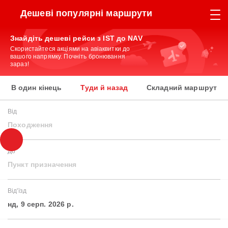
Дешеві популярні маршрути
Знайдіть дешеві рейси з IST до NAV
Скористайтеся акціями на авіаквитки до
вашого напрямку. Почніть бронювання
зараз!
В один кінець
Туди й назад
Складний маршрут
Від
Походження
До
Пункт призначення
Від'їзд
нд, 9 серп. 2026 р.