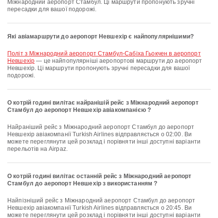
Міжнародний аеропорт Стамбул. Ці маршрути пропонують зручні
пересадки для вашої подорожі.
Які авіамаршрути до аеропорт Невшехір є найпопулярнішими?
політ з Міжнародний аеропорт Стамбул-Сабіха Гьокчен в аеропорт
Невшехір
— це найпопулярніші аеропортові маршрути до аеропорт
Невшехір. Ці маршрути пропонують зручні пересадки для вашої
подорожі.
О котрій годині вилітає найранішій рейс з Міжнародний аеропорт
Стамбул до аеропорт Невшехір авіакомпанією ?
Найраніший рейс з Міжнародний аеропорт Стамбул до аеропорт
Невшехір авіакомпанії Turkish Airlines відправляється о 02:00. Ви
можете переглянути цей розклад і порівняти інші доступні варіанти
перельотів на Airpaz.
О котрій годині вилітає останній рейс з Міжнародний аеропорт
Стамбул до аеропорт Невшехір з використанням ?
Найпізніший рейс з Міжнародний аеропорт Стамбул до аеропорт
Невшехір авіакомпанії Turkish Airlines відправляється о 20:45. Ви
можете переглянути цей розклад і порівняти інші доступні варіанти