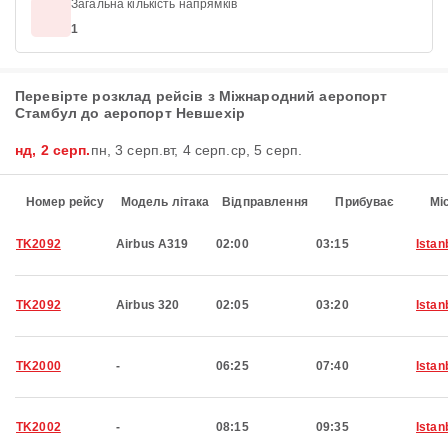
Загальна кількість напрямків
1
Перевірте розклад рейсів з Міжнародний аеропорт
Стамбул до аеропорт Невшехір
нд, 2 серп.
пн, 3 серп.
вт, 4 серп.
ср, 5 серп.
Номер рейсу
Модель літака
Відправлення
Прибуває
Мі
TK2092
Airbus A319
02:00
03:15
Istan
TK2092
Airbus 320
02:05
03:20
Istan
TK2000
-
06:25
07:40
Istan
TK2002
-
08:15
09:35
Istan