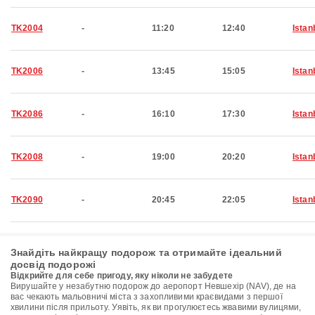
TK2004
-
11:20
12:40
Istan
TK2006
-
13:45
15:05
Istan
TK2086
-
16:10
17:30
Istan
TK2008
-
19:00
20:20
Istan
TK2090
-
20:45
22:05
Istan
Знайдіть найкращу подорож та отримайте ідеальний
досвід подорожі
Відкрийте для себе пригоду, яку ніколи не забудете
Вирушайте у незабутню подорож до аеропорт Невшехір (NAV), де на
вас чекають мальовничі міста з захопливими краєвидами з першої
хвилини після прильоту. Уявіть, як ви прогулюєтесь жвавими вулицями,