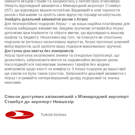
смакуєте місцеві страви та занурюєтесь у неповторну атмосферу.
Оберіть відповідний авіаквиток з Міжнародний аеропорт Стамбул
(IST), що відповідає вашим потребам. Відкривайте нові горизонти
разом з близькими та зробіть свою відпустку справді незабутньою.
Знайдіть ідеальний авіаквиток разом з Airpaz
Для безперебійної подорожі Airpaz — це ваша надійна платформа для
пошуку найкращих авіаквитків. Завдяки зручному інтерфейсу Airpaz
допоможе вам порівняти та обрати квитки, що відповідають вашому
графіку та бюджету. Незалежно від того, чи плануєте ви спонтанну
подорож чи ретельно організовану відпустку, Airpaz пропонує широкий
вибір варіантів, щоб зробити вашу подорож максимально зручною.
Доступна ціна квитка без компромісів
Airpaz пропонує ексклюзивні знижки та спеціальні пропозиції, що
дозволяють забронювати квиток за надзвичайно вигідною ціною.
Насолоджуйтеся перевагами знижених тарифів без жодних
компромісів щодо якості чи комфорту. З Airpaz подорож до вашої мрії
ще ніколи не була такою простою. Забронюйте дешевий авіаквиток з
Airpaz і отримайте неперевершений досвід подорожей та значну
економію.
Список доступних авіакомпаній з Міжнародний аеропорт
Стамбул до аеропорт Невшехір
Turkish Airlines