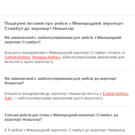
Поширені питання про рейси з Міжнародний аеропорт
Стамбул до аеропорт Невшехір
Які авіакомпанії є найпопулярнішими для рейсів з Міжнародний
аеропорт Стамбул?
Більшість мандрівників з Міжнародний аеропорт Стамбул літають із
Turkish Airlines
,
Pegasus Airlines
, найпопулярнішими авіалініями для
вильотів із цього аеропорту.
Які авіакомпанії є найпопулярнішими для рейсів до аеропорт
Невшехір?
Більшість мандрівників до аеропорт Невшехір летять з
Turkish Airlines
,
AJet
— найпопулярнішими авіалініями цього аеропорту.
Скільки рейсів доступно з Міжнародний аеропорт Стамбул до
аеропорт Невшехір?
Є 8 рейсів з Міжнародний аеропорт Стамбул до аеропорт Невшехір.