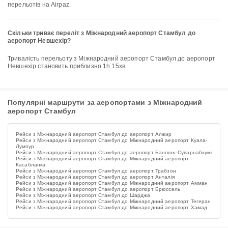
перельотів на Airpaz.
Скільки триває переліт з Міжнародний аеропорт Стамбул до
аеропорт Невшехір?
Тривалість перельоту з Міжнародний аеропорт Стамбул до аеропорт
Невшехір становить приблизно 1h 15хв.
Популярні маршрути за аеропортами з Міжнародний
аеропорт Стамбул
Рейси з Міжнародний аеропорт Стамбул до аеропорт Алжир
Рейси з Міжнародний аеропорт Стамбул до Міжнародний аеропорт Куала-
Лумпур
Рейси з Міжнародний аеропорт Стамбул до аеропорт Бангкок–Суварнабхумі
Рейси з Міжнародний аеропорт Стамбул до Міжнародний аеропорт
Касабланка
Рейси з Міжнародний аеропорт Стамбул до аеропорт Трабзон
Рейси з Міжнародний аеропорт Стамбул до аеропорт Анталія
Рейси з Міжнародний аеропорт Стамбул до Міжнародний аеропорт Амман
Рейси з Міжнародний аеропорт Стамбул до аеропорт Брюссель
Рейси з Міжнародний аеропорт Стамбул до Шарджа
Рейси з Міжнародний аеропорт Стамбул до Міжнародний аеропорт Тегеран
Рейси з Міжнародний аеропорт Стамбул до Міжнародний аеропорт Хамад