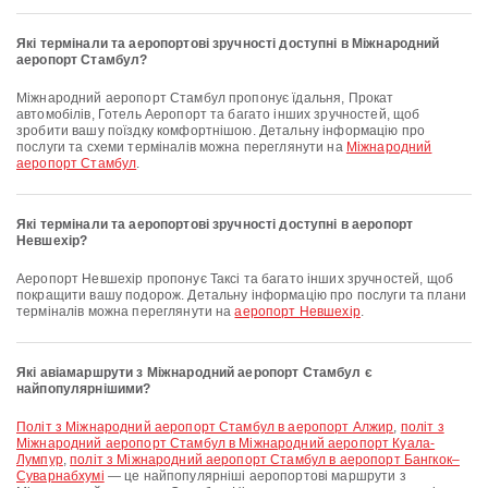
Які термінали та аеропортові зручності доступні в Міжнародний
аеропорт Стамбул?
Міжнародний аеропорт Стамбул пропонує їдальня, Прокат
автомобілів, Готель Аеропорт та багато інших зручностей, щоб
зробити вашу поїздку комфортнішою. Детальну інформацію про
послуги та схеми терміналів можна переглянути на
Міжнародний
аеропорт Стамбул
.
Які термінали та аеропортові зручності доступні в аеропорт
Невшехір?
аеропорт Невшехір пропонує Таксі та багато інших зручностей, щоб
покращити вашу подорож. Детальну інформацію про послуги та плани
терміналів можна переглянути на
аеропорт Невшехір
.
Які авіамаршрути з Міжнародний аеропорт Стамбул є
найпопулярнішими?
політ з Міжнародний аеропорт Стамбул в аеропорт Алжир
,
політ з
Міжнародний аеропорт Стамбул в Міжнародний аеропорт Куала-
Лумпур
,
політ з Міжнародний аеропорт Стамбул в аеропорт Бангкок–
Суварнабхумі
— це найпопулярніші аеропортові маршрути з