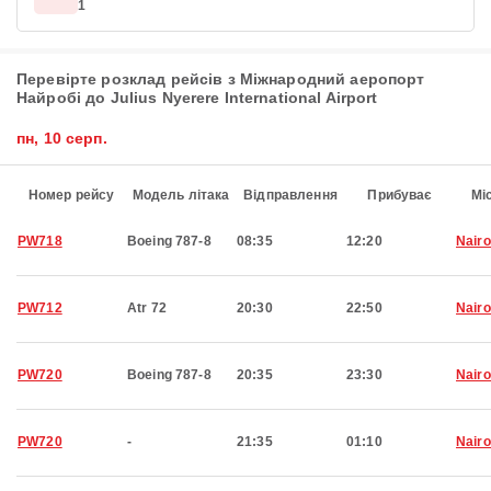
1
Перевірте розклад рейсів з Міжнародний аеропорт
Найробі до Julius Nyerere International Airport
пн, 10 серп.
Номер рейсу
Модель літака
Відправлення
Прибуває
Мі
PW718
Boeing 787-8
08:35
12:20
Nairo
PW712
Atr 72
20:30
22:50
Nairo
PW720
Boeing 787-8
20:35
23:30
Nairo
PW720
-
21:35
01:10
Nairo