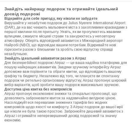
Знайдіть найкращу подорож та отримайте ідеальний
досвід подорожі
Відкрийте для себе пригоду, яку ніколи не забудете
Вирушайте у незабутню подорож до Julius Nyerere International Airport
(DAR), де на вас чекають мальовничі міста з захопливими краєвидами з
першої хвилини після прильоту. Уявіть, як ви прогулюєтесь жвавими
вулицями, смакуєте місцеві страви та занурюєтесь у неповторну
атмосферу. Оберіть відповідний авіаквиток з Міжнародний аеропорт
Найробі (NBO), що відповідає вашим потребам. Відкривайте нові
горизонти разом з близькими та зробіть свою відпустку справді
незабутньою.
Знайдіть ідеальний авіаквиток разом з Airpaz
Для безперебійної подорожі Airpaz — це ваша надійна платформа для
пошуку найкращих авіаквитків. Завдяки зручному інтерфейсу Airpaz
допоможе вам порівняти та обрати квитки, що відповідають вашому
графіку та бюджету. Незалежно від того, чи плануєте ви спонтанну
подорож чи ретельно організовану відпустку, Airpaz пропонує широкий
вибір варіантів, щоб зробити вашу подорож максимально зручною.
Доступна ціна квитка без компромісів
Airpaz пропонує ексклюзивні знижки та спеціальні пропозиції, що
дозволяють забронювати квиток за надзвичайно вигідною ціною.
Насолоджуйтеся перевагами знижених тарифів без жодних
компромісів щодо якості чи комфорту. З Airpaz подорож до вашої мрії
ще ніколи не була такою простою. Забронюйте дешевий авіаквиток з
Airpaz і отримайте неперевершений досвід подорожей та значну
економію.