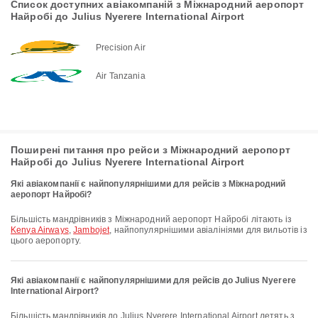
Список доступних авіакомпаній з Міжнародний аеропорт
Найробі до Julius Nyerere International Airport
Precision Air
Air Tanzania
Поширені питання про рейси з Міжнародний аеропорт
Найробі до Julius Nyerere International Airport
Які авіакомпанії є найпопулярнішими для рейсів з Міжнародний
аеропорт Найробі?
Більшість мандрівників з Міжнародний аеропорт Найробі літають із
Kenya Airways
,
Jambojet
, найпопулярнішими авіалініями для вильотів із
цього аеропорту.
Які авіакомпанії є найпопулярнішими для рейсів до Julius Nyerere
International Airport?
Більшість мандрівників до Julius Nyerere International Airport летять з