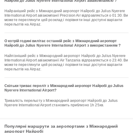
Найробі до Julius Nyerere International Airport авіакомпанією ?
Найраніший рейс з Міжнародний аеропорт Найробі до Julius Nyerere
International Airport авіакомпанії Precision Air відправляється о 01:30. Ви
можете переглянути цей розклад і порівняти інші доступні варіанти
перельотів на Airpaz.
О котрій годині вилітає останній рейс з Міжнародний аеропорт
Найробі до Julius Nyerere International Airport з використанням ?
Найпізніший рейс з Міжнародний аеропорт Найробі до Julius Nyerere
International Airport авіакомпанії Air Tanzania відправляється о 23:40. Ви
можете переглянути цей розклад і порівняти інші доступні варіанти
перельотів на Airpaz.
Скільки триває переліт з Міжнародний аеропорт Найробі до Julius
Nyerere International Airport?
Тривалість перельоту з Міжнародний аеропорт Найробі до Julius
Nyerere International Airport становить приблизно 1h 25хв.
Популярні маршрути за аеропортами з Міжнародний
аеропорт Найробі