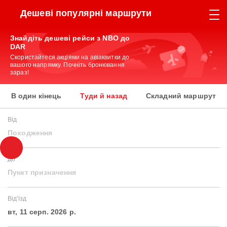
Дешеві популярні маршрути
Знайдіть дешеві рейси з NBO до
DAR
Скористайтеся акціями на авіаквитки до
вашого напрямку. Почніть бронювання
зараз!
В один кінець
Туди й назад
Складний маршрут
Від
Походження
До
Пункт призначення
Від'їзд
вт, 11 серп. 2026 р.