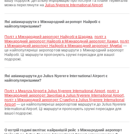
вашу подорож. Детальну інформацію про послуги та плани терміналів
можна переглянути на
Julius Nyerere International Airport
.
Які авіамаршрути з Міжнародний аеропорт Найробі є
найпопулярнішими?
політ з Міжнародний аеропорт Найробі в Шарджа
,
політ з
Міжнародний аеропорт Найробі в Міжнародний аеропорт Хамад
,
політ
з Міжнародний аеропорт Найробі в Міжнародний аеропорт Мумбаї
—
це найпопулярніші аеропортові маршрути з Міжнародний аеропорт
Найробі. Ці маршрути пропонують зручні пересадки для вашої
подорожі.
Які авіамаршрути до Julius Nyerere International Airport є
найпопулярнішими?
політ з Mwanza Airport в Julius Nyerere International Airport
,
політ з
Міжнародний аеропорт Занзібар в Julius Nyerere International Airport
,
політ з Міжнародний аеропорт Стамбул в Julius Nyerere International
Airport
— це найпопулярніші аеропортові маршрути до Julius Nyerere
International Airport. Ці маршрути пропонують зручні пересадки для
вашої подорожі.
О котрій годині вилітає найранішій рейс з Міжнародний аеропорт