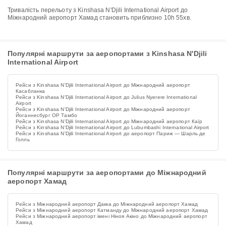
Тривалість перельоту з Kinshasa N'Djili International Airport до
Міжнародний аеропорт Хамад становить приблизно 10h 55хв.
Популярні маршрути за аеропортами з Kinshasa N'Djili
International Airport
Рейси з Kinshasa N'Djili International Airport до Міжнародний аеропорт
Касабланка
Рейси з Kinshasa N'Djili International Airport до Julius Nyerere International
Airport
Рейси з Kinshasa N'Djili International Airport до Міжнародний аеропорт
Йоганнесбург ОР Тамбо
Рейси з Kinshasa N'Djili International Airport до Міжнародний аеропорт Каїр
Рейси з Kinshasa N'Djili International Airport до Lubumbashi International Airport
Рейси з Kinshasa N'Djili International Airport до аеропорт Париж — Шарль де
Голль
Популярні маршрути за аеропортами до Міжнародний
аеропорт Хамад
Рейси з Міжнародний аеропорт Дакка до Міжнародний аеропорт Хамад
Рейси з Міжнародний аеропорт Катманду до Міжнародний аеропорт Хамад
Рейси з Міжнародний аеропорт імені Ніноя Акіно до Міжнародний аеропорт
Хамад