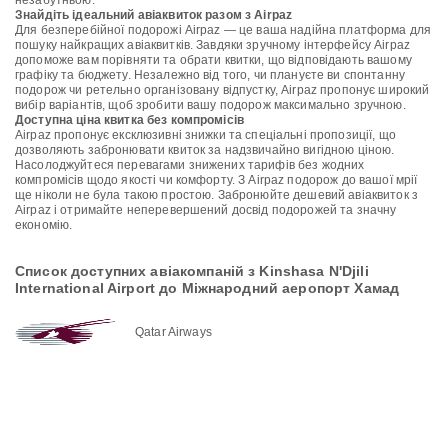
незабутньою.
Знайдіть ідеальний авіаквиток разом з Airpaz
Для безперебійної подорожі Airpaz — це ваша надійна платформа для
пошуку найкращих авіаквитків. Завдяки зручному інтерфейсу Airpaz
допоможе вам порівняти та обрати квитки, що відповідають вашому
графіку та бюджету. Незалежно від того, чи плануєте ви спонтанну
подорож чи ретельно організовану відпустку, Airpaz пропонує широкий
вибір варіантів, щоб зробити вашу подорож максимально зручною.
Доступна ціна квитка без компромісів
Airpaz пропонує ексклюзивні знижки та спеціальні пропозиції, що
дозволяють забронювати квиток за надзвичайно вигідною ціною.
Насолоджуйтеся перевагами знижених тарифів без жодних
компромісів щодо якості чи комфорту. З Airpaz подорож до вашої мрії
ще ніколи не була такою простою. Забронюйте дешевий авіаквиток з
Airpaz і отримайте неперевершений досвід подорожей та значну
економію.
Список доступних авіакомпаній з Kinshasa N'Djili
International Airport до Міжнародний аеропорт Хамад
Qatar Airways