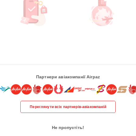
Партнери авіакомпанії Airpaz
Переглянути всіх партнерів-авіакомпаній
Не пропустіть!