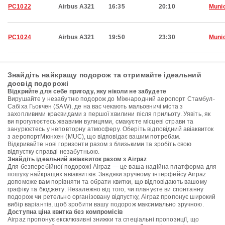
PC1022
Airbus A321
16:35
20:10
Muni
PC1024
Airbus A321
19:50
23:30
Muni
Знайдіть найкращу подорож та отримайте ідеальний
досвід подорожі
Відкрийте для себе пригоду, яку ніколи не забудете
Вирушайте у незабутню подорож до Міжнародний аеропорт Стамбул-
Сабіха Гьокчен (SAW), де на вас чекають мальовничі міста з
захопливими краєвидами з першої хвилини після прильоту. Уявіть, як
ви прогулюєтесь жвавими вулицями, смакуєте місцеві страви та
занурюєтесь у неповторну атмосферу. Оберіть відповідний авіаквиток
з аеропортМюнхен (MUC), що відповідає вашим потребам.
Відкривайте нові горизонти разом з близькими та зробіть свою
відпустку справді незабутньою.
Знайдіть ідеальний авіаквиток разом з Airpaz
Для безперебійної подорожі Airpaz — це ваша надійна платформа для
пошуку найкращих авіаквитків. Завдяки зручному інтерфейсу Airpaz
допоможе вам порівняти та обрати квитки, що відповідають вашому
графіку та бюджету. Незалежно від того, чи плануєте ви спонтанну
подорож чи ретельно організовану відпустку, Airpaz пропонує широкий
вибір варіантів, щоб зробити вашу подорож максимально зручною.
Доступна ціна квитка без компромісів
Airpaz пропонує ексклюзивні знижки та спеціальні пропозиції, що