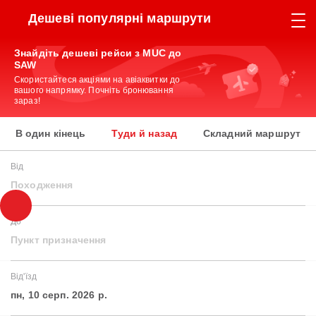
Дешеві популярні маршрути
Знайдіть дешеві рейси з MUC до
SAW
Скористайтеся акціями на авіаквитки до
вашого напрямку. Почніть бронювання
зараз!
В один кінець
Туди й назад
Складний маршрут
Від
Походження
До
Пункт призначення
Від'їзд
пн, 10 серп. 2026 р.