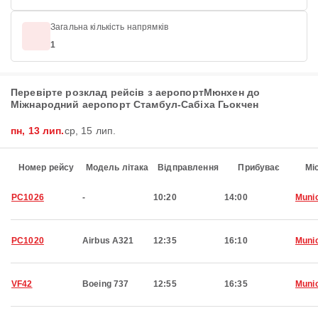
Загальна кількість напрямків
1
Перевірте розклад рейсів з аеропортМюнхен до
Міжнародний аеропорт Стамбул-Сабіха Гьокчен
пн, 13 лип.
ср, 15 лип.
Номер рейсу
Модель літака
Відправлення
Прибуває
Мі
PC1026
-
10:20
14:00
Muni
PC1020
Airbus A321
12:35
16:10
Muni
VF42
Boeing 737
12:55
16:35
Muni