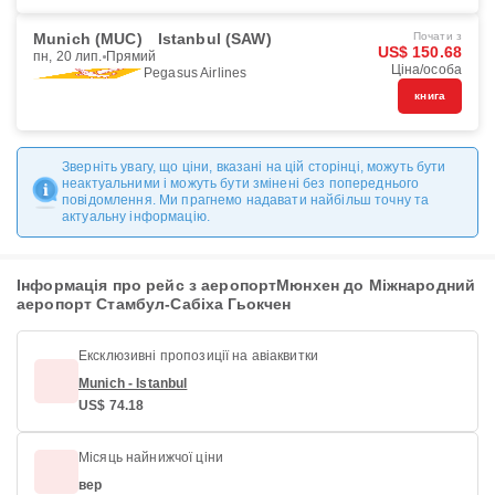
Munich (MUC)
Istanbul (SAW)
Почати з
US$ 150.68
пн, 20 лип.
Прямий
Ціна/особа
Pegasus Airlines
книга
Зверніть увагу, що ціни, вказані на цій сторінці, можуть бути
неактуальними і можуть бути змінені без попереднього
повідомлення. Ми прагнемо надавати найбільш точну та
актуальну інформацію.
Інформація про рейс з аеропортМюнхен до Міжнародний
аеропорт Стамбул-Сабіха Гьокчен
Ексклюзивні пропозиції на авіаквитки
Munich - Istanbul
US$ 74.18
Місяць найнижчої ціни
вер