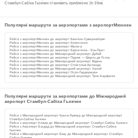
Стамбул-Сабіха Гьокчен становить приблизно 1h 39хв.
Популярні маршрути за аеропортами з аеропортМюнхен
Рейси з аеропортМюнхен до аеропорт Бангкок–Суварнабхумі
Рейси з аеропортМюнхен до аеропорт Копенгаген
Рейси з аеропортМюнхен до аеропорт Малага
Рейси з аеропортМюнхен до аеропорт Барселона - Ель-Прат
Рейси з аеропортМюнхен до Міжнародний аеропорт Дубай
Рейси з аеропортМюнхен до аеропорт Париж — Шарль де Голль
Рейси з аеропортМюнхен до Міжнародний аеропорт Відень
Рейси з аеропортМюнхен до аеропорт Стокгольм-Арланда
Рейси з аеропортМюнхен до Міжнародний аеропорт Ханой
Рейси з аеропортМюнхен до аеропорт Осло-Гардермуен
Рейси з аеропортМюнхен до Міжнародний аеропорт Туніс-Карфаген
Популярні маршрути за аеропортами до Міжнародний
аеропорт Стамбул-Сабіха Гьокчен
Рейси з Міжнародний аеропорт Куала-Лумпур до Міжнародний аеропорт
Стамбул-Сабіха Гьокчен
Рейси з аеропорт Алжир до Міжнародний аеропорт Стамбул-Сабіха Гьокчен
Рейси з Аеропорт Багдад до Міжнародний аеропорт Стамбул-Сабіха
Гьокчен
Рейси з Міжнародний аеропорт Баку до Міжнародний аеропорт Стамбул-
Сабіха Гьокчен