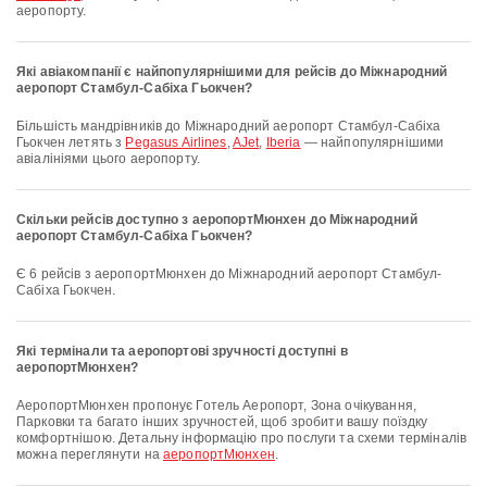
аеропорту.
Які авіакомпанії є найпопулярнішими для рейсів до Міжнародний
аеропорт Стамбул-Сабіха Гьокчен?
Більшість мандрівників до Міжнародний аеропорт Стамбул-Сабіха
Гьокчен летять з
Pegasus Airlines
,
AJet
,
Iberia
— найпопулярнішими
авіалініями цього аеропорту.
Скільки рейсів доступно з аеропортМюнхен до Міжнародний
аеропорт Стамбул-Сабіха Гьокчен?
Є 6 рейсів з аеропортМюнхен до Міжнародний аеропорт Стамбул-
Сабіха Гьокчен.
Які термінали та аеропортові зручності доступні в
аеропортМюнхен?
аеропортМюнхен пропонує Готель Аеропорт, Зона очікування,
Парковки та багато інших зручностей, щоб зробити вашу поїздку
комфортнішою. Детальну інформацію про послуги та схеми терміналів
можна переглянути на
аеропортМюнхен
.