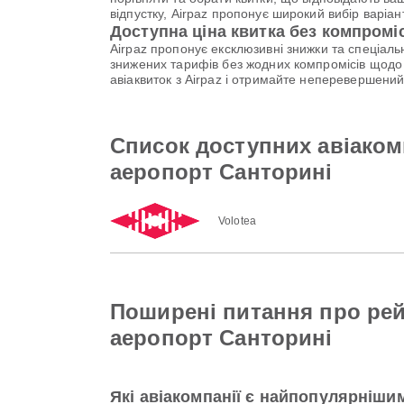
відпустку, Airpaz пропонує широкий вибір варі
Доступна ціна квитка без компромі
Airpaz пропонує ексклюзивні знижки та спеціал
знижених тарифів без жодних компромісів щодо 
авіаквиток з Airpaz і отримайте неперевершени
Список доступних авіако
аеропорт Санторині
Volotea
Поширені питання про ре
аеропорт Санторині
Які авіакомпанії є найпопулярніши