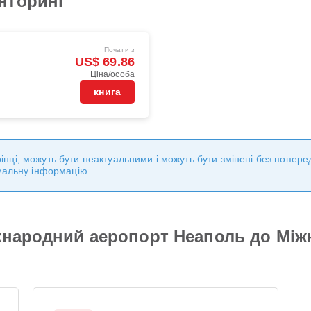
нторині
Почати з
US$ 69.86
Ціна/особа
книга
торінці, можуть бути неактуальними і можуть бути змінені без попе
уальну інформацію.
іжнародний аеропорт Неаполь до Мі