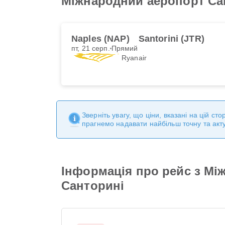
Міжнародний аеропорт Са
Naples (NAP)
Santorini (JTR)
пт, 21 серп.
Прямий
Ryanair
Зверніть увагу, що ціни, вказані на цій с
прагнемо надавати найбільш точну та акт
Інформація про рейс з М
Санторині