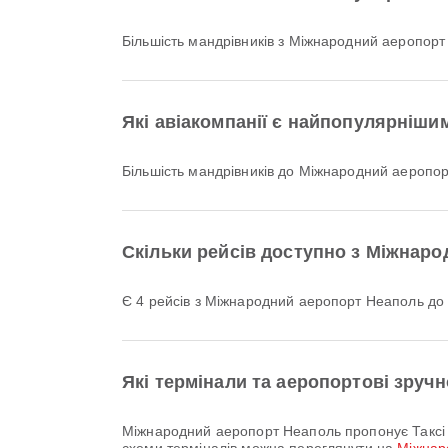
Більшість мандрівників з Міжнародний аеропорт
Які авіакомпанії є найпопулярніши
Більшість мандрівників до Міжнародний аеропо
Скільки рейсів доступно з Міжнар
Є 4 рейсів з Міжнародний аеропорт Неаполь д
Які термінали та аеропортові зруч
Міжнародний аеропорт Неаполь пропонує Таксі та багато інших зручностей, щоб зробити вашу поїздку комфортнішою. Детальну інформацію про послуги та