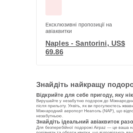
Ексклюзивні пропозиції на
авіаквитки
Naples - Santorini, US$
69.86
Знайдіть найкращу подоро
Відкрийте для себе пригоду, яку ні
Вирушайте у незабутню подорож до Міжнародний
після прильоту. Уявіть, як ви прогулюєтесь жва
Міжнародний аеропорт Неаполь (NAP), що відпов
незабутньою.
Знайдіть ідеальний авіаквиток разо
Для безперебійної подорожі Airpaz — це ваша 
порівняти та обрати квитки, що відповідають ва