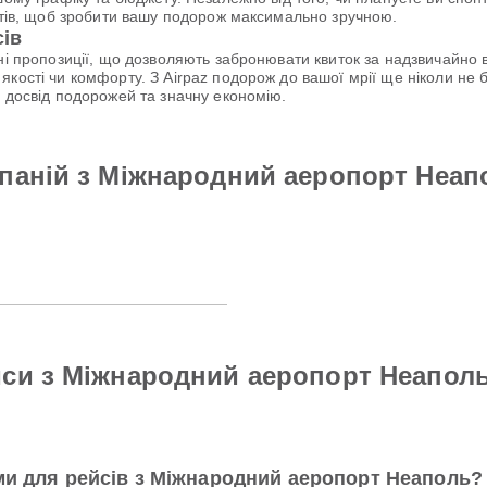
антів, щоб зробити вашу подорож максимально зручною.
сів
ьні пропозиції, що дозволяють забронювати квиток за надзвичайн
якості чи комфорту. З Airpaz подорож до вашої мрії ще ніколи н
й досвід подорожей та значну економію.
мпаній з Міжнародний аеропорт Неа
йси з Міжнародний аеропорт Неапол
ми для рейсів з Міжнародний аеропорт Неаполь?