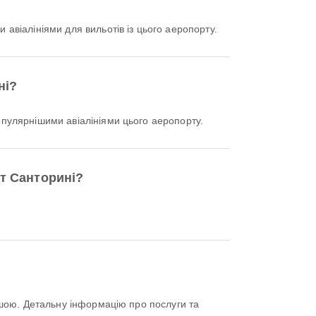
 авіалініями для вильотів із цього аеропорту.
ні?
улярнішими авіалініями цього аеропорту.
т Санторині?