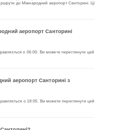
ршрути до Міжнародний аеропорт Санторині. Ці
ародний аеропорт Санторині
дний аеропорт Санторині з
 Санторині?