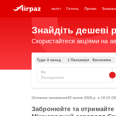
політ
Готель
Промо
Замовл
Знайдіть дешеві 
Скористайтеся акціями на ав
Туди й назад
1 Пасажири
Економіка
Від
Останнє оновлення
30 липня 2026 р. о 19:20 
Забронюйте та отримайте 