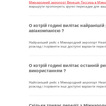
Міжнародний аеропорт Венеція-Тессера в Міжн
маршрути пропонують зручні пересадки для ваш
О котрій годині вилітає найраніші
авіакомпанією ?
Найраніший рейс з Міжнародний аеропорт Неаполь до Міжнародний аеропорт Санторині авіакомпанії Volotea відправляється о 06:00. Ви можете переглянути цей
розклад і порівняти інші доступні варіанти перел
О котрій годині вилітає останній 
використанням ?
Найпізніший рейс з Міжнародний аеропорт Неаполь до Міжнародний аеропорт Санторині авіакомпанії Volotea відправляється о 18:05. Ви можете переглянути цей
розклад і порівняти інші доступні варіанти перел
Скільки триває переліт з Міжнаро