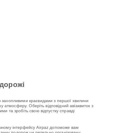
одорожі
з захопливими краєвидами з першої хвилини
ну атмосферу. Оберіть відповідний авіаквиток з
ми та зробіть свою відпустку справді
учному інтерфейсу Airpaz допоможе вам
нтанну подорож чи ретельно організовану