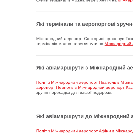
схеми терміналів можна переглянути на
Міжнар
Які термінали та аеропортові зруч
Міжнародний аеропорт Санторині пропонує Таксі та багато інших зручностей, щоб покращити вашу подорож. Детальну інформацію про послуги та плани
терміналів можна переглянути на
Міжнародний 
Які авіамаршрути з Міжнародний а
політ з Міжнародний аеропорт Неаполь в Міжн
аеропорт Неаполь в Міжнародний аеропорт Кас
зручні пересадки для вашої подорожі.
Які авіамаршрути до Міжнародний 
політ з Міжнародний аеропорт Афіни в Міжнар