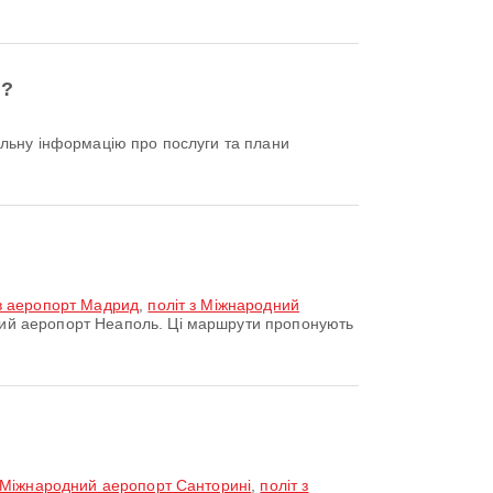
і?
в аеропорт Мадрид
,
політ з Міжнародний
ий аеропорт Неаполь. Ці маршрути пропонують
в Міжнародний аеропорт Санторині
,
політ з