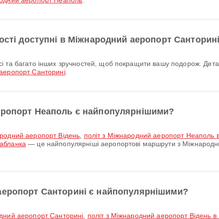
одний аеропорт Неаполь
.
ності доступні в Міжнародний аеропорт Санторин
аеропорт Санторині
.
еропорт Неаполь є найпопулярнішими?
ародний аеропорт Відень
,
політ з Міжнародний аеропорт Неаполь 
абланка
— це найпопулярніші аеропортові маршрути з Міжнародн
аеропорт Санторині є найпопулярнішими?
одний аеропорт Санторині
,
політ з Міжнародний аеропорт Відень 