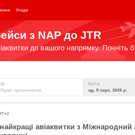
ення
Угоди
рейси з NAP до JTR
іаквитки до вашого напрямку. Почніть 
До
Від'їзд
нд, 9 серп. 2026 р.
GMT+0
найкращі авіаквитки з Міжнародний