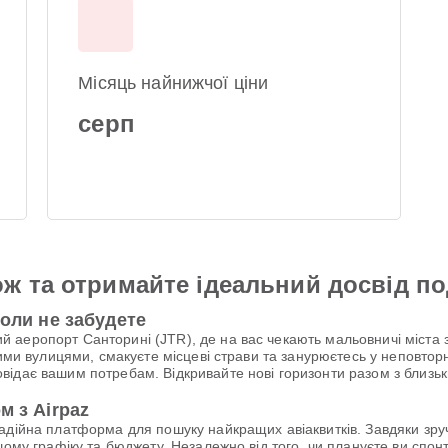
Місяць найнижчої ціни
серп
ж та отримайте ідеальний досвід п
коли не забудете
 аеропорт Санторині (JTR), де на вас чекають мальовничі міста 
вими вулицями, смакуєте місцеві страви та занурюєтесь у неповтор
ідає вашим потребам. Відкривайте нові горизонти разом з близьки
м з Airpaz
надійна платформа для пошуку найкращих авіаквитків. Завдяки зр
шому графіку та бюджету. Незалежно від того, чи плануєте ви спо