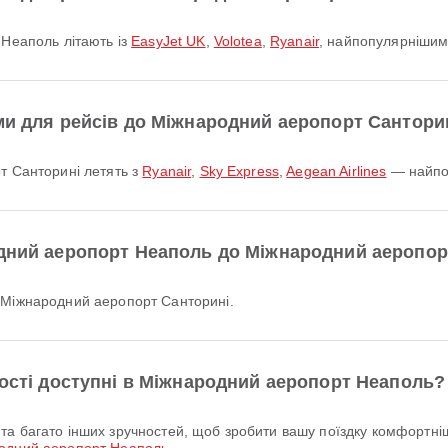
 Неаполь літають із
EasyJet UK
,
Volotea
,
Ryanair
, найпопулярнішими
ми для рейсів до Міжнародний аеропорт Сантори
рт Санторині летять з
Ryanair
,
Sky Express
,
Aegean Airlines
— найпоп
одний аеропорт Неаполь до Міжнародний аеропор
о Міжнародний аеропорт Санторині.
ності доступні в Міжнародний аеропорт Неаполь?