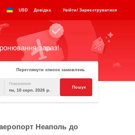
USD
Довідка
Увійти/ Зареєструватися
бронювання зараз!
Переглянути список замовлень
Повернення
Пошук
пн, 10 серп. 2026 р.
 аеропорт Неаполь до