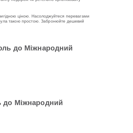
о вигідною ціною. Насолоджуйтеся перевагами
е була такою простою. Забронюйте дешевий
поль до Міжнародний
ь до Міжнародний