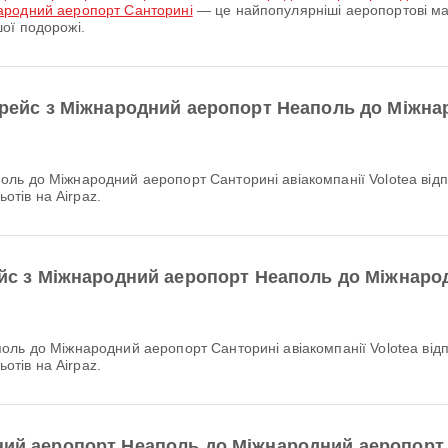
ародний аеропорт Санторині
— це найпопулярніші аеропортові ма
ої подорожі.
й рейс з Міжнародний аеропорт Неаполь до Міжн
ьотів на Airpaz.
рейс з Міжнародний аеропорт Неаполь до Міжнаро
ьотів на Airpaz.
дний аеропорт Неаполь до Міжнародний аеропорт