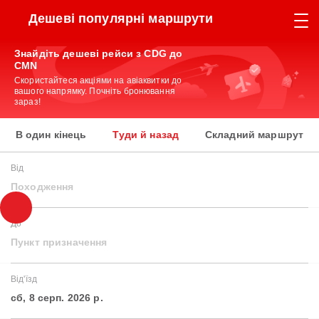
Дешеві популярні маршрути
Знайдіть дешеві рейси з CDG до
CMN
Скористайтеся акціями на авіаквитки до
вашого напрямку. Почніть бронювання
зараз!
В один кінець
Туди й назад
Складний маршрут
Від
Походження
До
Пункт призначення
Від'їзд
сб, 8 серп. 2026 р.