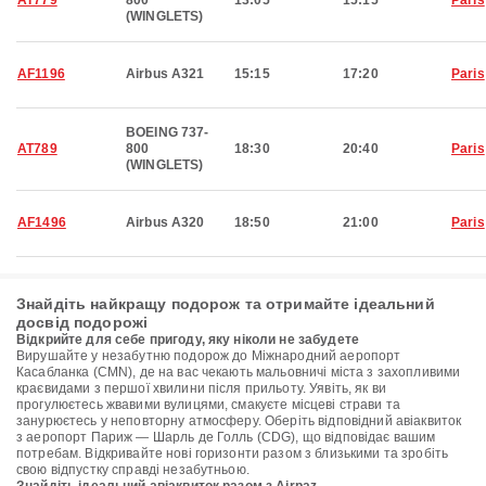
AT779
800
13:05
15:15
Paris
(WINGLETS)
AF1196
Airbus A321
15:15
17:20
Paris
BOEING 737-
AT789
800
18:30
20:40
Paris
(WINGLETS)
AF1496
Airbus A320
18:50
21:00
Paris
Знайдіть найкращу подорож та отримайте ідеальний
досвід подорожі
Відкрийте для себе пригоду, яку ніколи не забудете
Вирушайте у незабутню подорож до Міжнародний аеропорт
Касабланка (CMN), де на вас чекають мальовничі міста з захопливими
краєвидами з першої хвилини після прильоту. Уявіть, як ви
прогулюєтесь жвавими вулицями, смакуєте місцеві страви та
занурюєтесь у неповторну атмосферу. Оберіть відповідний авіаквиток
з аеропорт Париж — Шарль де Голль (CDG), що відповідає вашим
потребам. Відкривайте нові горизонти разом з близькими та зробіть
свою відпустку справді незабутньою.