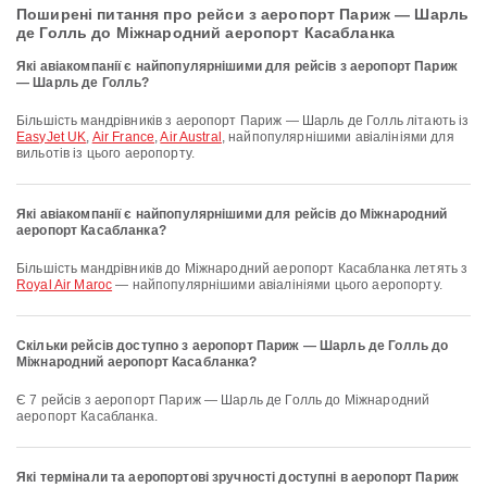
Поширені питання про рейси з аеропорт Париж — Шарль
де Голль до Міжнародний аеропорт Касабланка
Які авіакомпанії є найпопулярнішими для рейсів з аеропорт Париж
— Шарль де Голль?
Більшість мандрівників з аеропорт Париж — Шарль де Голль літають із
EasyJet UK
,
Air France
,
Air Austral
, найпопулярнішими авіалініями для
вильотів із цього аеропорту.
Які авіакомпанії є найпопулярнішими для рейсів до Міжнародний
аеропорт Касабланка?
Більшість мандрівників до Міжнародний аеропорт Касабланка летять з
Royal Air Maroc
— найпопулярнішими авіалініями цього аеропорту.
Скільки рейсів доступно з аеропорт Париж — Шарль де Голль до
Міжнародний аеропорт Касабланка?
Є 7 рейсів з аеропорт Париж — Шарль де Голль до Міжнародний
аеропорт Касабланка.
Які термінали та аеропортові зручності доступні в аеропорт Париж