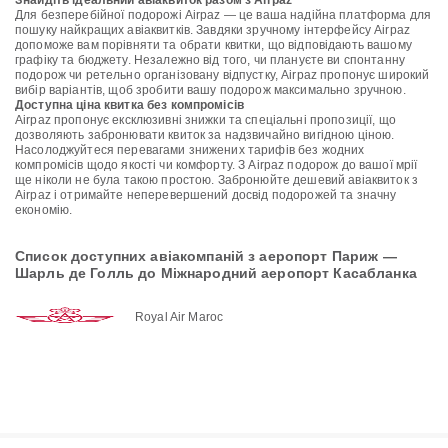
Знайдіть ідеальний авіаквиток разом з Airpaz
Для безперебійної подорожі Airpaz — це ваша надійна платформа для
пошуку найкращих авіаквитків. Завдяки зручному інтерфейсу Airpaz
допоможе вам порівняти та обрати квитки, що відповідають вашому
графіку та бюджету. Незалежно від того, чи плануєте ви спонтанну
подорож чи ретельно організовану відпустку, Airpaz пропонує широкий
вибір варіантів, щоб зробити вашу подорож максимально зручною.
Доступна ціна квитка без компромісів
Airpaz пропонує ексклюзивні знижки та спеціальні пропозиції, що
дозволяють забронювати квиток за надзвичайно вигідною ціною.
Насолоджуйтеся перевагами знижених тарифів без жодних
компромісів щодо якості чи комфорту. З Airpaz подорож до вашої мрії
ще ніколи не була такою простою. Забронюйте дешевий авіаквиток з
Airpaz і отримайте неперевершений досвід подорожей та значну
економію.
Список доступних авіакомпаній з аеропорт Париж —
Шарль де Голль до Міжнародний аеропорт Касабланка
Royal Air Maroc