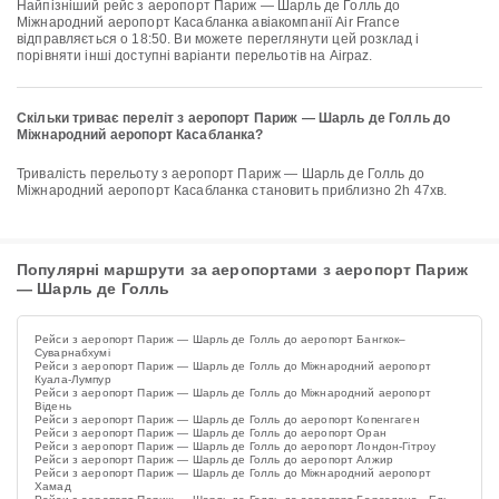
Найпізніший рейс з аеропорт Париж — Шарль де Голль до
Міжнародний аеропорт Касабланка авіакомпанії Air France
відправляється о 18:50. Ви можете переглянути цей розклад і
порівняти інші доступні варіанти перельотів на Airpaz.
Скільки триває переліт з аеропорт Париж — Шарль де Голль до
Міжнародний аеропорт Касабланка?
Тривалість перельоту з аеропорт Париж — Шарль де Голль до
Міжнародний аеропорт Касабланка становить приблизно 2h 47хв.
Популярні маршрути за аеропортами з аеропорт Париж
— Шарль де Голль
Рейси з аеропорт Париж — Шарль де Голль до аеропорт Бангкок–
Суварнабхумі
Рейси з аеропорт Париж — Шарль де Голль до Міжнародний аеропорт
Куала-Лумпур
Рейси з аеропорт Париж — Шарль де Голль до Міжнародний аеропорт
Відень
Рейси з аеропорт Париж — Шарль де Голль до аеропорт Копенгаген
Рейси з аеропорт Париж — Шарль де Голль до аеропорт Оран
Рейси з аеропорт Париж — Шарль де Голль до аеропорт Лондон-Гітроу
Рейси з аеропорт Париж — Шарль де Голль до аеропорт Алжир
Рейси з аеропорт Париж — Шарль де Голль до Міжнародний аеропорт
Хамад