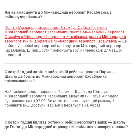
Які авіамаршрути до Міжнародний аеропорт Касабланка є
найпопулярнішими?
політ з Міжнародний аеропорт Стамбул-Сабіха Гьокчен в
Міжнародний аеропорт Касабланка
,
політ з Міжнародний аеропорт
Стамбул в Міжнародний аеропорт Касабланка
,
політ з Міжнародний
аеропорт Туніс-Карфаген в Міжнародний аеропорт Касабланка
— це
найпопулярніші аеропортові маршрути до Міжнародний аеропорт
Касабланка. Ці маршрути пропонують зручні пересадки для вашої
подорожі.
О котрій годині вилітає найранішій рейс з аеропорт Париж —
Шарль де Голль до Міжнародний аеропорт Касабланка
авіакомпанією ?
Найраніший рейс з аеропорт Париж — Шарль де Голль до
Міжнародний аеропорт Касабланка авіакомпанії Royal Air Maroc
відправляється о 07:00. Ви можете переглянути цей розклад і
порівняти інші доступні варіанти перельотів на Airpaz.
О котрій годині вилітає останній рейс з аеропорт Париж — Шарль
де Голль до Міжнародний аеропорт Касабланка з використанням ?