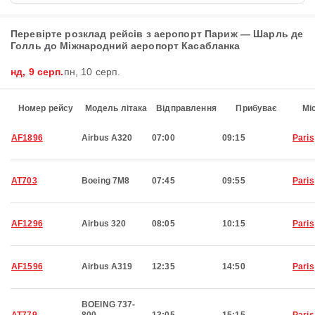
Перевірте розклад рейсів з аеропорт Париж — Шарль де
Голль до Міжнародний аеропорт Касабланка
нд, 9 серп.
пн, 10 серп.
Номер рейсу
Модель літака
Відправлення
Прибуває
Мі
AF1896
Airbus A320
07:00
09:15
Paris
AT703
Boeing 7M8
07:45
09:55
Paris
AF1296
Airbus 320
08:05
10:15
Paris
AF1596
Airbus A319
12:35
14:50
Paris
BOEING 737-