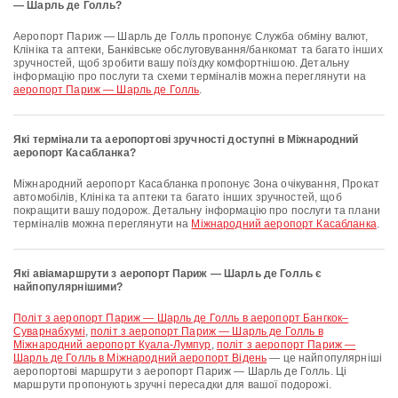
— Шарль де Голль?
аеропорт Париж — Шарль де Голль пропонує Служба обміну валют,
Клініка та аптеки, Банківське обслуговування/банкомат та багато інших
зручностей, щоб зробити вашу поїздку комфортнішою. Детальну
інформацію про послуги та схеми терміналів можна переглянути на
аеропорт Париж — Шарль де Голль
.
Які термінали та аеропортові зручності доступні в Міжнародний
аеропорт Касабланка?
Міжнародний аеропорт Касабланка пропонує Зона очікування, Прокат
автомобілів, Клініка та аптеки та багато інших зручностей, щоб
покращити вашу подорож. Детальну інформацію про послуги та плани
терміналів можна переглянути на
Міжнародний аеропорт Касабланка
.
Які авіамаршрути з аеропорт Париж — Шарль де Голль є
найпопулярнішими?
політ з аеропорт Париж — Шарль де Голль в аеропорт Бангкок–
Суварнабхумі
,
політ з аеропорт Париж — Шарль де Голль в
Міжнародний аеропорт Куала-Лумпур
,
політ з аеропорт Париж —
Шарль де Голль в Міжнародний аеропорт Відень
— це найпопулярніші
аеропортові маршрути з аеропорт Париж — Шарль де Голль. Ці
маршрути пропонують зручні пересадки для вашої подорожі.