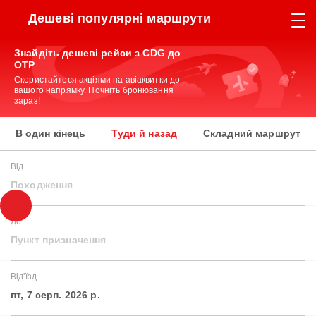
Дешеві популярні маршрути
Знайдіть дешеві рейси з CDG до
OTP
Скористайтеся акціями на авіаквитки до
вашого напрямку. Почніть бронювання
зараз!
В один кінець
Туди й назад
Складний маршрут
Від
Походження
До
Пункт призначення
Від'їзд
пт, 7 серп. 2026 р.