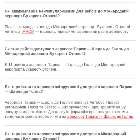
Які авіакомпанії є найпопулярнішими для рейсів до Міжнародний
аеропорт Бухарест-Отопені?
Більшість мандрівників до Міжнародний аеропорт Бухарест-Отопені
летять з
TAROM
— найпопулярнішими авіалініями цього аеропорту.
Скільки рейсів доступно з аеропорт Париж — Шарль де Голль до
Міжнародний аеропорт Бухарест-Отопені?
Є 11 рейсів з аеропорт Париж — Шарль де Голль до Міжнародний
аеропорт Бухарест-Отопені.
Які термінали та аеропортові зручності доступні в аеропорт Париж
— Шарль де Голль?
аеропорт Париж — Шарль де Голль пропонує Автобус, Прокат
автомобілів, Поїзд та багато інших зручностей, щоб зробити вашу
поїздку комфортнішою. Детальну інформацію про послуги та схеми
терміналів можна переглянути на
аеропорт Париж — Шарль де Голль
.
Які термінали та аеропортові зручності доступні в Міжнародний
аеропорт Бухарест-Отопені?