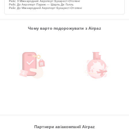
Рейс З Міжнародний Аеропорт Бухарест-Отопені
Рейс До Аеропорт Париж — Шарль Де Голль
Рейс До Міжнародний Аеропорт Бухарест-Отопені
Чому варто подорожувати з Airpaz
Партнери авіакомпанії Airpaz