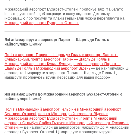
Міжнародний аеропорт Бухарест-Отопені пропонує Таксі та багато
інших зручностей, щоб покращити вашу подорож. Детальну
інформацію про послуги та плани терміналів можна переглянути на
Міжнародний аеропорт Бухарест-Отопені
.
Які авіамаршрути з аеропорт Париж — Шарль де Голль є
найпопулярнішими?
політ з аеропорт Париж — Шарль де Голль в аеропорт Бангкок–
Суварнабхумі
,
політ з аеропорт Париж — Шарль де Голль в
Міжнародний аеропорт Куала-Лумпур
,
політ з аеропорт Париж —
Шарль де Голль в Міжнародний аеропорт Відень
— це найпопулярніші
аеропортові маршрути з аеропорт Париж — Шарль де Голль. Ці
маршрути пропонують зручні пересадки для вашої подорожі.
Які авіамаршрути до Міжнародний аеропорт Бухарест-Отопені є
найпопулярнішими?
політ з Міжнародний аеропорт Гельсінкі в Міжнародний аеропорт
Бухарест-Отопені
,
політ з Міжнародний аеропорт Відень в
Міжнародний аеропорт Бухарест-Отопені
,
політ з Міжнародний
аеропорт Стамбул-Сабіха Гьокчен в Міжнародний аеропорт Бухарест-
Отопені
— це найпопулярніші аеропортові маршрути до Міжнародний
аеропорт Бухарест-Отопені. Ці маршрути пропонують зручні