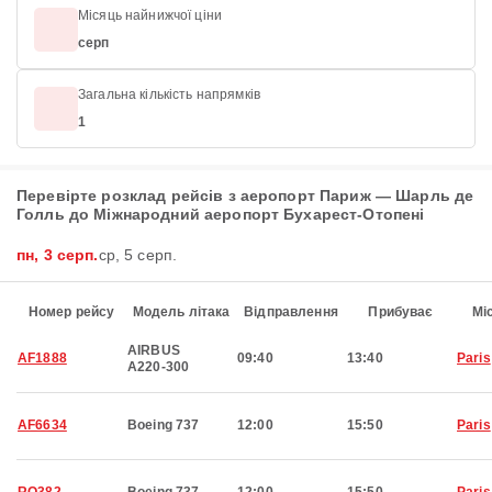
Місяць найнижчої ціни
серп
Загальна кількість напрямків
1
Перевірте розклад рейсів з аеропорт Париж — Шарль де
Голль до Міжнародний аеропорт Бухарест-Отопені
пн, 3 серп.
ср, 5 серп.
Номер рейсу
Модель літака
Відправлення
Прибуває
Мі
AIRBUS
AF1888
09:40
13:40
Paris
A220-300
AF6634
Boeing 737
12:00
15:50
Paris