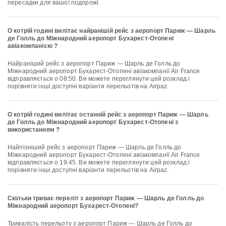
пересадки для вашої подорожі.
О котрій годині вилітає найранішій рейс з аеропорт Париж — Шарль
де Голль до Міжнародний аеропорт Бухарест-Отопені
авіакомпанією ?
Найраніший рейс з аеропорт Париж — Шарль де Голль до
Міжнародний аеропорт Бухарест-Отопені авіакомпанії Air France
відправляється о 08:50. Ви можете переглянути цей розклад і
порівняти інші доступні варіанти перельотів на Airpaz.
О котрій годині вилітає останній рейс з аеропорт Париж — Шарль
де Голль до Міжнародний аеропорт Бухарест-Отопені з
використанням ?
Найпізніший рейс з аеропорт Париж — Шарль де Голль до
Міжнародний аеропорт Бухарест-Отопені авіакомпанії Air France
відправляється о 19:45. Ви можете переглянути цей розклад і
порівняти інші доступні варіанти перельотів на Airpaz.
Скільки триває переліт з аеропорт Париж — Шарль де Голль до
Міжнародний аеропорт Бухарест-Отопені?
Тривалість перельоту з аеропорт Париж — Шарль де Голль до