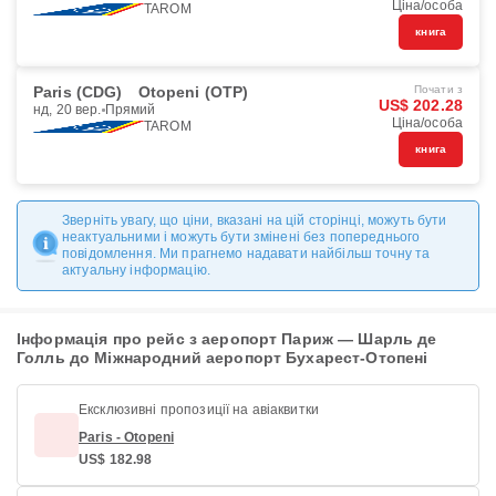
Ціна/особа
TAROM
книга
Paris (CDG)
Otopeni (OTP)
Почати з
US$ 202.28
нд, 20 вер.
Прямий
Ціна/особа
TAROM
книга
Зверніть увагу, що ціни, вказані на цій сторінці, можуть бути
неактуальними і можуть бути змінені без попереднього
повідомлення. Ми прагнемо надавати найбільш точну та
актуальну інформацію.
Інформація про рейс з аеропорт Париж — Шарль де
Голль до Міжнародний аеропорт Бухарест-Отопені
Ексклюзивні пропозиції на авіаквитки
Paris - Otopeni
US$ 182.98