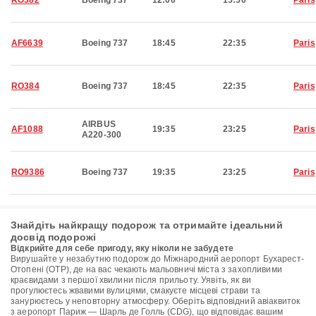
RO382
Boeing 737
12:00
15:50
Paris
AF6639
Boeing 737
18:45
22:35
Paris
RO384
Boeing 737
18:45
22:35
Paris
AIRBUS
AF1088
19:35
23:25
Paris
A220-300
RO9386
Boeing 737
19:35
23:25
Paris
Знайдіть найкращу подорож та отримайте ідеальний
досвід подорожі
Відкрийте для себе пригоду, яку ніколи не забудете
Вирушайте у незабутню подорож до Міжнародний аеропорт Бухарест-
Отопені (OTP), де на вас чекають мальовничі міста з захопливими
краєвидами з першої хвилини після прильоту. Уявіть, як ви
прогулюєтесь жвавими вулицями, смакуєте місцеві страви та
занурюєтесь у неповторну атмосферу. Оберіть відповідний авіаквиток
з аеропорт Париж — Шарль де Голль (CDG), що відповідає вашим