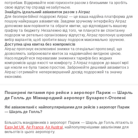
потребам. Відкривайте нові горизонти разом з близькими та зробіть
свою відпустку справді незабутньою.
Знайдіть ідеальний авіаквиток разом з Airpaz
Для безперебійної подорожі Airpaz — це ваша надійна платформа для
пошуку найкращих авіаквитків. Завдяки зручному інтерфейсу Airpaz
допоможе вам порівняти та обрати квитки, що відповідають вашому
графіку та бюджету. Незалежно від того, чи плануєте ви спонтанну
подорож чи ретельно організовану відпустку, Airpaz пропонує широкий
вибір варіантів, щоб зробити вашу подорож максимально зручною.
Доступна ціна квитка без компромісів
Airpaz пропонує ексклюзивні знижки та спеціальні пропозиції, що
дозволяють забронювати квиток за надзвичайно вигідною ціною.
Насолоджуйтеся перевагами знижених тарифів без жодних
компромісів щодо якості чи комфорту. З Airpaz подорож до вашої мрії
ще ніколи не була такою простою. Забронюйте дешевий авіаквиток з
Airpaz і отримайте неперевершений досвід подорожей та значну
економію.
Поширені питання про рейси з аеропорт Париж — Шарль
де Голль до Міжнародний аеропорт Бухарест-Отопені
Які авіакомпанії є найпопулярнішими для рейсів з аеропорт Париж
— Шарль де Голль?
Більшість мандрівників з аеропорт Париж — Шарль де Голль літають із
EasyJet UK
,
Air France
,
Air Austral
, найпопулярнішими авіалініями для
вильотів із цього аеропорту.