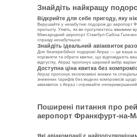
Знайдіть найкращу подоро
Відкрийте для себе пригоду, яку ні
Вирушайте у незабутню подорож до аеропорт Фр
прильоту. Уявіть, як ви прогулюєтесь жвавими в
Міжнародний аеропорт Стамбул-Сабіха Гьокчен (
справді незабутньою.
Знайдіть ідеальний авіаквиток разо
Для безперебійної подорожі Airpaz — це ваша 
порівняти та обрати квитки, що відповідають ва
відпустку, Airpaz пропонує широкий вибір варі
Доступна ціна квитка без компромі
Airpaz пропонує ексклюзивні знижки та спеціал
знижених тарифів без жодних компромісів щодо 
авіаквиток з Airpaz і отримайте неперевершени
Поширені питання про рей
аеропорт Франкфурт-на-М
Які авіакомпанії є найпопулярніши