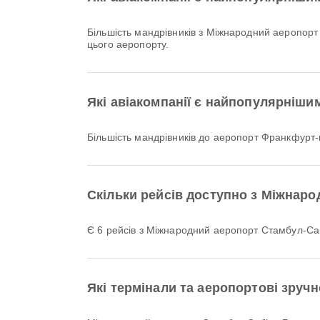
Більшість мандрівників з Міжнародний аеропорт
цього аеропорту.
Які авіакомпанії є найпопулярніши
Більшість мандрівників до аеропорт Франкфурт
Скільки рейсів доступно з Міжнар
Є 6 рейсів з Міжнародний аеропорт Стамбул-С
Які термінали та аеропортові зруч