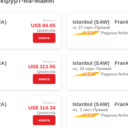
нкфурт-на-Майні
Почати з
RA)
Istanbul (SAW)
Frank
US$ 94.65
чт, 27 серп.
Прямий
Ціна/особа
Pegasus Airlin
книга
Почати з
RA)
Istanbul (SAW)
Frank
US$ 113.55
пн, 24 серп.
Прямий
Ціна/особа
Pegasus Airlin
книга
Почати з
RA)
Istanbul (SAW)
Frank
US$ 114.34
пн, 2 лист.
Прямий
Ціна/особа
Pegasus Airlin
книга