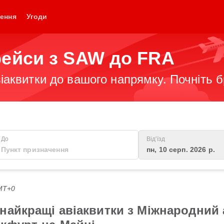
ення
Угоди
рейси з SAW до FRA
іаквитки до вашого напрямку. Почніть 
До
Від'їзд
пн, 10 серп. 2026 р.
GMT+0
найкращі авіаквитки з Міжнародний