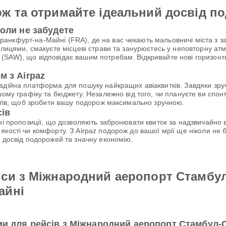
ж та отримайте ідеальний досвід п
коли не забудете
анкфурт-на-Майні (FRA), де на вас чекають мальовничі міста з з
улицями, смакуєте місцеві страви та занурюєтесь у неповторну атм
SAW), що відповідає вашим потребам. Відкривайте нові горизонти 
м з Airpaz
надійна платформа для пошуку найкращих авіаквитків. Завдяки зр
шому графіку та бюджету. Незалежно від того, чи плануєте ви спо
антів, щоб зробити вашу подорож максимально зручною.
сів
ьні пропозиції, що дозволяють забронювати квиток за надзвичайн
якості чи комфорту. З Airpaz подорож до вашої мрії ще ніколи н
й досвід подорожей та значну економію.
си з Міжнародний аеропорт Стамбул
айні
ми для рейсів з Міжнародний аеропорт Стамбул-