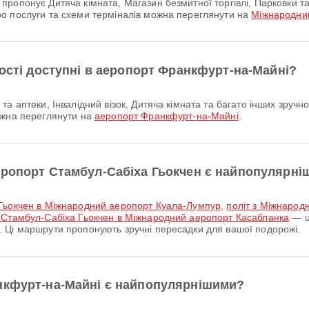
о послуги та схеми терміналів можна переглянути на
Міжнародний
ності доступні в аеропорт Франкфурт-на-Майні?
ожна переглянути на
аеропорт Франкфурт-на-Майні
.
еропорт Стамбул-Сабіха Гьокчен є найпопулярн
 Гьокчен в Міжнародний аеропорт Куала-Лумпур
,
політ з Міжнарод
 Стамбул-Сабіха Гьокчен в Міжнародний аеропорт Касабланка
— ц
 Ці маршрути пропонують зручні пересадки для вашої подорожі.
нкфурт-на-Майні є найпопулярнішими?