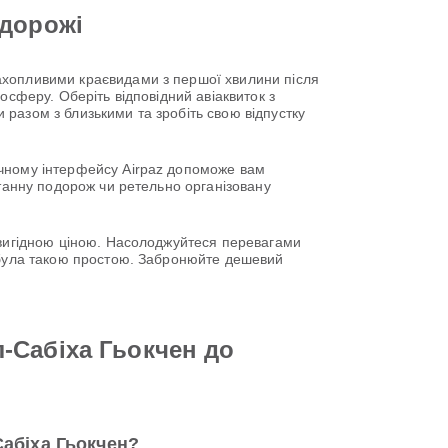
одорожі
ахопливими краєвидами з першої хвилини після
осферу. Оберіть відповідний авіаквиток з
разом з близькими та зробіть свою відпустку
учному інтерфейсу Airpaz допоможе вам
нтанну подорож чи ретельно організовану
о вигідною ціною. Насолоджуйтеся перевагами
е була такою простою. Забронюйте дешевий
-Сабіха Гьокчен до
Сабіха Гьокчен?