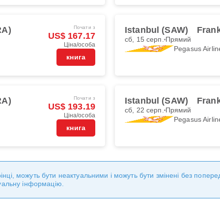
Почати з
RA)
Istanbul (SAW)
Frank
US$ 167.17
сб, 15 серп.
Прямий
Ціна/особа
Pegasus Airlin
книга
Почати з
RA)
Istanbul (SAW)
Frank
US$ 193.19
сб, 22 серп.
Прямий
Ціна/особа
Pegasus Airlin
книга
торінці, можуть бути неактуальними і можуть бути змінені без попе
уальну інформацію.