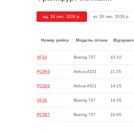
нд, 26 лип. 2026 р.
вт, 28 лип. 2026 р.
Номер рейсу
Модель літака
Відправл
VF33
Boeing 737
10:10
PC993
Airbus A321
11:25
PC995
Airbus A321
14:15
VF35
Boeing 737
14:35
PC997
Boeing 737
16:05