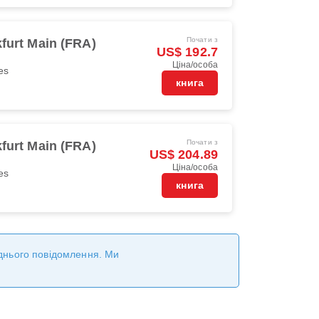
Почати з
furt Main (FRA)
US$ 192.7
Ціна/особа
es
книга
Почати з
furt Main (FRA)
US$ 204.89
Ціна/особа
es
книга
реднього повідомлення. Ми