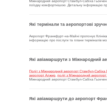
Міжнародний аеропорт Стамбул-Сабіха Гьокчен пропонує Дитяча кімната, Магазин безмитної торгівлі, Парковки та багато інших зручностей, щоб зробити вашу
поїздку комфортнішою. Детальну інформацію пр
Які термінали та аеропортові зруч
аеропорт Франкфурт-на-Майні пропонує Клініка та аптеки, Інвалідний візок, Дитяча кімната та багато інших зручностей, щоб покращити вашу подорож. Детальну
інформацію про послуги та плани терміналів м
Які авіамаршрути з Міжнародний а
політ з Міжнародний аеропорт Стамбул-Сабіха
аеропорт Алжир
,
політ з Міжнародний аеропорт
Міжнародний аеропорт Стамбул-Сабіха Гьокчен.
Які авіамаршрути до аеропорт Фра