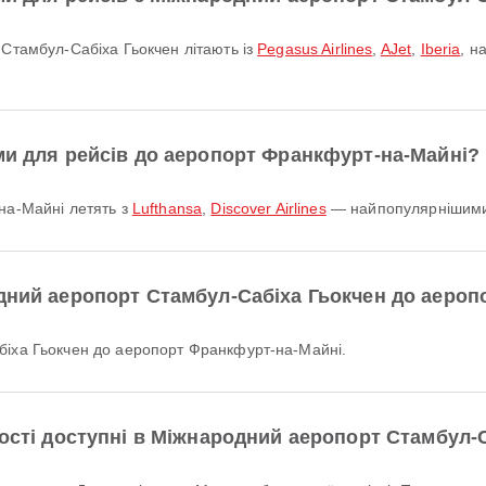
 Стамбул-Сабіха Гьокчен літають із
Pegasus Airlines
,
AJet
,
Iberia
, н
ми для рейсів до аеропорт Франкфурт-на-Майні?
-на-Майні летять з
Lufthansa
,
Discover Airlines
— найпопулярнішими 
одний аеропорт Стамбул-Сабіха Гьокчен до аеро
абіха Гьокчен до аеропорт Франкфурт-на-Майні.
ності доступні в Міжнародний аеропорт Стамбул-