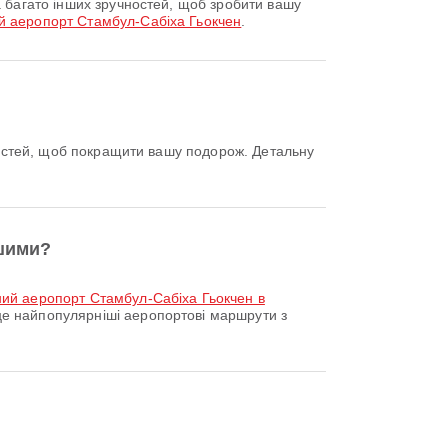
 аеропорт Стамбул-Сабіха Гьокчен
.
ішими?
ний аеропорт Стамбул-Сабіха Гьокчен в
е найпопулярніші аеропортові маршрути з