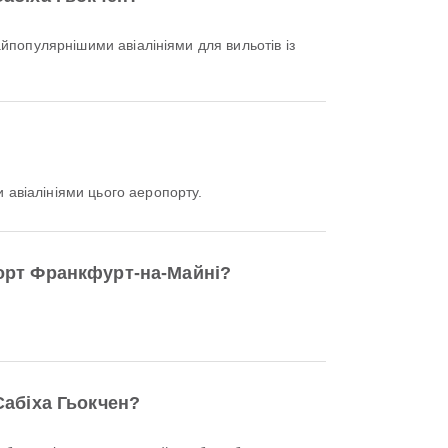
айпопулярнішими авіалініями для вильотів із
авіалініями цього аеропорту.
порт Франкфурт-на-Майні?
Сабіха Гьокчен?