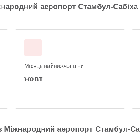
жнародний аеропорт Стамбул-Сабіха
Місяць найнижчої ціни
жовт
 з Міжнародний аеропорт Стамбул-Са