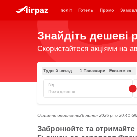
політ
Готель
Промо
Замовл
Знайдіть дешеві 
Скористайтеся акціями на ав
Туди й назад
1 Пасажири
Економіка
Від
Останнє оновлення
25 липня 2026 р. о 20:41 
Забронюйте та отримайте 