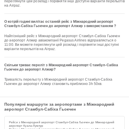
переглянути цей розклад і порівняти інші доступні варіанти перельотів
на Airpaz.
О котрій годині вилітає останній рейс з Міжнародний аеропорт
Стамбул-Сабіха Гьокчен до аеропорт Алжир з використанням ?
Найпізніший рейс з Міжнародний аеропорт Стамбул-Сабіха Гьокчен
до аеропорт Алжир авіакомпанії Pegasus Airlines відправляється о
11:00. Ви можете переглянути цей розклад і порівняти інші доступні
варіанти перельотів на Airpaz.
Скільки триває переліт з Міжнародний аеропорт Стамбул-Сабіха
Гьокчен до аеропорт Алжир?
Тривалість перельоту з Міжнародний аеропорт Стамбул-Сабіха
Гьокчен до аеропорт Алжир становить приблизно 3h 50хв.
Популярні маршрути за аеропортами з Міжнародний
аеропорт Стамбул-Сабіха Гьокчен
Рейси з Міжнародний аеропорт Стамбул-Сабіха Гьокчен до Міжнародний
аеропорт Куала-Лумпур