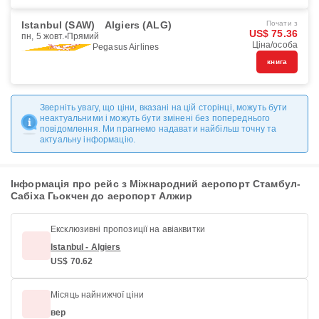
Istanbul (SAW)
Algiers (ALG)
Почати з
US$ 75.36
пн, 5 жовт.
Прямий
Ціна/особа
Pegasus Airlines
книга
Зверніть увагу, що ціни, вказані на цій сторінці, можуть бути
неактуальними і можуть бути змінені без попереднього
повідомлення. Ми прагнемо надавати найбільш точну та
актуальну інформацію.
Інформація про рейс з Міжнародний аеропорт Стамбул-
Сабіха Гьокчен до аеропорт Алжир
Ексклюзивні пропозиції на авіаквитки
Istanbul - Algiers
US$ 70.62
Місяць найнижчої ціни
вер