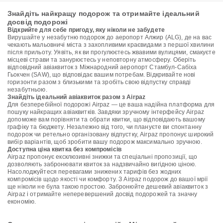
Знайдіть найкращу подорож та отримайте ідеальний
досвід подорожі
Відкрийте для себе пригоду, яку ніколи не забудете
Вирушайте у незабутню подорож до аеропорт Алжир (ALG), де на вас
чекають мальовничі міста з захопливими краєвидами з першої хвилини
після прильоту. Уявіть, як ви прогулюєтесь жвавими вулицями, смакуєте
місцеві страви та занурюєтесь у неповторну атмосферу. Оберіть
відповідний авіаквиток з Міжнародний аеропорт Стамбул-Сабіха
Гьокчен (SAW), що відповідає вашим потребам. Відкривайте нові
горизонти разом з близькими та зробіть свою відпустку справді
незабутньою.
Знайдіть ідеальний авіаквиток разом з Airpaz
Для безперебійної подорожі Airpaz — це ваша надійна платформа для
пошуку найкращих авіаквитків. Завдяки зручному інтерфейсу Airpaz
допоможе вам порівняти та обрати квитки, що відповідають вашому
графіку та бюджету. Незалежно від того, чи плануєте ви спонтанну
подорож чи ретельно організовану відпустку, Airpaz пропонує широкий
вибір варіантів, щоб зробити вашу подорож максимально зручною.
Доступна ціна квитка без компромісів
Airpaz пропонує ексклюзивні знижки та спеціальні пропозиції, що
дозволяють забронювати квиток за надзвичайно вигідною ціною.
Насолоджуйтеся перевагами знижених тарифів без жодних
компромісів щодо якості чи комфорту. З Airpaz подорож до вашої мрії
ще ніколи не була такою простою. Забронюйте дешевий авіаквиток з
Airpaz і отримайте неперевершений досвід подорожей та значну
економію.