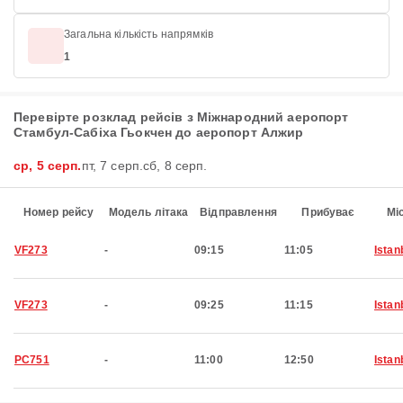
Загальна кількість напрямків
1
Перевірте розклад рейсів з Міжнародний аеропорт
Стамбул-Сабіха Гьокчен до аеропорт Алжир
ср, 5 серп.
пт, 7 серп.
сб, 8 серп.
Номер рейсу
Модель літака
Відправлення
Прибуває
Мі
VF273
-
09:15
11:05
Istan
VF273
-
09:25
11:15
Istan
PC751
-
11:00
12:50
Istan