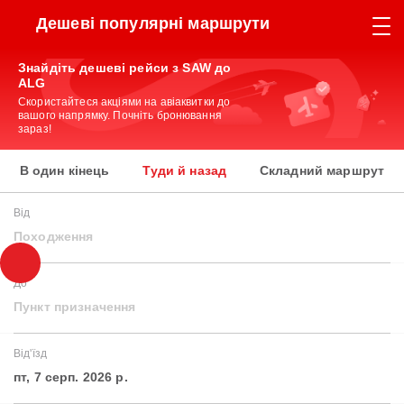
Дешеві популярні маршрути
Знайдіть дешеві рейси з SAW до
ALG
Скористайтеся акціями на авіаквитки до
вашого напрямку. Почніть бронювання
зараз!
В один кінець
Туди й назад
Складний маршрут
Від
Походження
До
Пункт призначення
Від'їзд
пт, 7 серп. 2026 р.