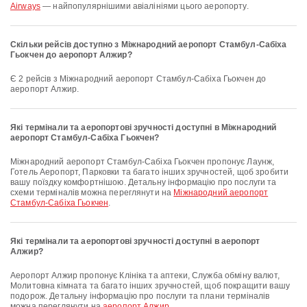
Airways
— найпопулярнішими авіалініями цього аеропорту.
Скільки рейсів доступно з Міжнародний аеропорт Стамбул-Сабіха
Гьокчен до аеропорт Алжир?
Є 2 рейсів з Міжнародний аеропорт Стамбул-Сабіха Гьокчен до
аеропорт Алжир.
Які термінали та аеропортові зручності доступні в Міжнародний
аеропорт Стамбул-Сабіха Гьокчен?
Міжнародний аеропорт Стамбул-Сабіха Гьокчен пропонує Лаунж,
Готель Аеропорт, Парковки та багато інших зручностей, щоб зробити
вашу поїздку комфортнішою. Детальну інформацію про послуги та
схеми терміналів можна переглянути на
Міжнародний аеропорт
Стамбул-Сабіха Гьокчен
.
Які термінали та аеропортові зручності доступні в аеропорт
Алжир?
аеропорт Алжир пропонує Клініка та аптеки, Служба обміну валют,
Молитовна кімната та багато інших зручностей, щоб покращити вашу
подорож. Детальну інформацію про послуги та плани терміналів
можна переглянути на
аеропорт Алжир
.