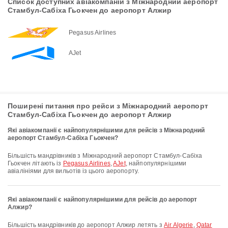
Список доступних авіакомпаній з Міжнародний аеропорт
Стамбул-Сабіха Гьокчен до аеропорт Алжир
Pegasus Airlines
AJet
Поширені питання про рейси з Міжнародний аеропорт
Стамбул-Сабіха Гьокчен до аеропорт Алжир
Які авіакомпанії є найпопулярнішими для рейсів з Міжнародний
аеропорт Стамбул-Сабіха Гьокчен?
Більшість мандрівників з Міжнародний аеропорт Стамбул-Сабіха
Гьокчен літають із
Pegasus Airlines
,
AJet
, найпопулярнішими
авіалініями для вильотів із цього аеропорту.
Які авіакомпанії є найпопулярнішими для рейсів до аеропорт
Алжир?
Більшість мандрівників до аеропорт Алжир летять з
Air Algerie
,
Qatar