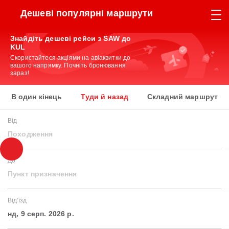
Дешеві популярні маршрути
Знайдіть дешеві рейси з SAW до
KUL
Скористайтеся акціями на авіаквитки до
вашого напрямку. Почніть бронювання
зараз!
В один кінець
Туди й назад
Складний маршрут
Від
Походження
До
Пункт призначення
Від'їзд
нд, 9 серп. 2026 р.