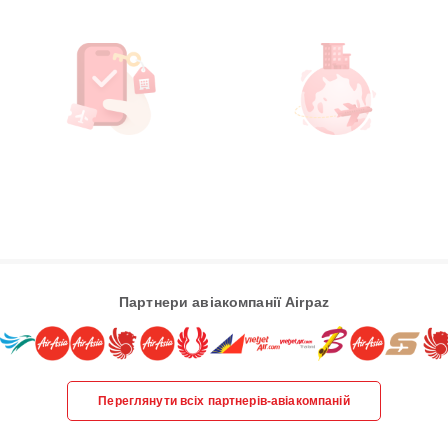
Партнери авіакомпанії Airpaz
Переглянути всіх партнерів-авіакомпаній