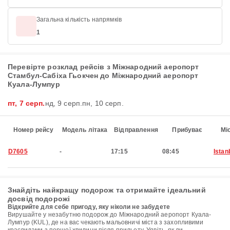
Загальна кількість напрямків
1
Перевірте розклад рейсів з Міжнародний аеропорт
Стамбул-Сабіха Гьокчен до Міжнародний аеропорт
Куала-Лумпур
пт, 7 серп.
нд, 9 серп.
пн, 10 серп.
Номер рейсу
Модель літака
Відправлення
Прибуває
Мі
D7605
-
17:15
08:45
Istan
Знайдіть найкращу подорож та отримайте ідеальний
досвід подорожі
Відкрийте для себе пригоду, яку ніколи не забудете
Вирушайте у незабутню подорож до Міжнародний аеропорт Куала-
Лумпур (KUL), де на вас чекають мальовничі міста з захопливими