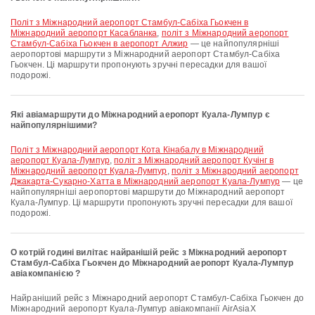
політ з Міжнародний аеропорт Стамбул-Сабіха Гьокчен в
Міжнародний аеропорт Касабланка
,
політ з Міжнародний аеропорт
Стамбул-Сабіха Гьокчен в аеропорт Алжир
— це найпопулярніші
аеропортові маршрути з Міжнародний аеропорт Стамбул-Сабіха
Гьокчен. Ці маршрути пропонують зручні пересадки для вашої
подорожі.
Які авіамаршрути до Міжнародний аеропорт Куала-Лумпур є
найпопулярнішими?
політ з Міжнародний аеропорт Кота Кінабалу в Міжнародний
аеропорт Куала-Лумпур
,
політ з Міжнародний аеропорт Кучінг в
Міжнародний аеропорт Куала-Лумпур
,
політ з Міжнародний аеропорт
Джакарта-Сукарно-Хатта в Міжнародний аеропорт Куала-Лумпур
— це
найпопулярніші аеропортові маршрути до Міжнародний аеропорт
Куала-Лумпур. Ці маршрути пропонують зручні пересадки для вашої
подорожі.
О котрій годині вилітає найранішій рейс з Міжнародний аеропорт
Стамбул-Сабіха Гьокчен до Міжнародний аеропорт Куала-Лумпур
авіакомпанією ?
Найраніший рейс з Міжнародний аеропорт Стамбул-Сабіха Гьокчен до
Міжнародний аеропорт Куала-Лумпур авіакомпанії AirAsiaX