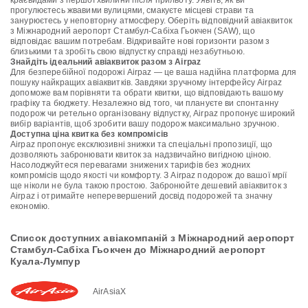
краєвидами з першої хвилини після прильоту. Уявіть, як ви
прогулюєтесь жвавими вулицями, смакуєте місцеві страви та
занурюєтесь у неповторну атмосферу. Оберіть відповідний авіаквиток
з Міжнародний аеропорт Стамбул-Сабіха Гьокчен (SAW), що
відповідає вашим потребам. Відкривайте нові горизонти разом з
близькими та зробіть свою відпустку справді незабутньою.
Знайдіть ідеальний авіаквиток разом з Airpaz
Для безперебійної подорожі Airpaz — це ваша надійна платформа для
пошуку найкращих авіаквитків. Завдяки зручному інтерфейсу Airpaz
допоможе вам порівняти та обрати квитки, що відповідають вашому
графіку та бюджету. Незалежно від того, чи плануєте ви спонтанну
подорож чи ретельно організовану відпустку, Airpaz пропонує широкий
вибір варіантів, щоб зробити вашу подорож максимально зручною.
Доступна ціна квитка без компромісів
Airpaz пропонує ексклюзивні знижки та спеціальні пропозиції, що
дозволяють забронювати квиток за надзвичайно вигідною ціною.
Насолоджуйтеся перевагами знижених тарифів без жодних
компромісів щодо якості чи комфорту. З Airpaz подорож до вашої мрії
ще ніколи не була такою простою. Забронюйте дешевий авіаквиток з
Airpaz і отримайте неперевершений досвід подорожей та значну
економію.
Список доступних авіакомпаній з Міжнародний аеропорт
Стамбул-Сабіха Гьокчен до Міжнародний аеропорт
Куала-Лумпур
AirAsiaX