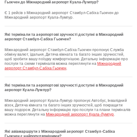
Гьокчен до Міжнародний аеропорт Куала-Лумпур?
Є 1 рейсів з Міжнародний аеропорт Стамбул-Сабіха Гьокчен до
Міжнародний аеропорт Куала-Лумпур.
Які термінали та аеропортові зручності доступні в Міжнародний
аеропорт Стамбул-Сабіха Гьокчен?
Міжнародний аеропорт Стамбул-Сабіха Гьокчен пропонує Служба
обміну валют, їдальня, Дитяча кімната та багато інших зручностей,
щоб зробити вашу поїздку комфортнішою. Детальну інформацію про
послуги та схеми терміналів можна переглянути на
Міжнародний
аеропорт Стамбул-Сабіха Гьокчен
.
Які термінали та аеропортові зручності доступні в Міжнародний
аеропорт Куала-Лумпур?
Міжнародний аеропорт Куала-Лумпур пропонує Автобус, Інвалідний
візок, Дитяча кімната та багато інших зручностей, щоб покращити
вашу подорож. Детальну інформацію про послуги та плани терміналів
можна переглянути на
Міжнародний аеропорт Куала-Лумпур
.
Які авіамаршрути з Міжнародний аеропорт Стамбул-Сабіха
Гьокчен є найпопулярнішими?