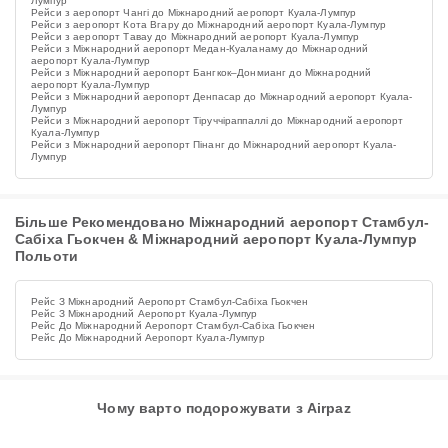
Лумпур
Рейси з аеропорт Чангі до Міжнародний аеропорт Куала-Лумпур
Рейси з аеропорт Кота Вгару до Міжнародний аеропорт Куала-Лумпур
Рейси з аеропорт Тавау до Міжнародний аеропорт Куала-Лумпур
Рейси з Міжнародний аеропорт Медан-Куаланаму до Міжнародний
аеропорт Куала-Лумпур
Рейси з Міжнародний аеропорт Бангкок–Донмианг до Міжнародний
аеропорт Куала-Лумпур
Рейси з Міжнародний аеропорт Денпасар до Міжнародний аеропорт Куала-
Лумпур
Рейси з Міжнародний аеропорт Тіруччіраппаллі до Міжнародний аеропорт
Куала-Лумпур
Рейси з Міжнародний аеропорт Пінанг до Міжнародний аеропорт Куала-
Лумпур
Більше Рекомендовано Міжнародний аеропорт Стамбул-
Сабіха Гьокчен & Міжнародний аеропорт Куала-Лумпур
Польоти
Рейс З Міжнародний Аеропорт Стамбул-Сабіха Гьокчен
Рейс З Міжнародний Аеропорт Куала-Лумпур
Рейс До Міжнародний Аеропорт Стамбул-Сабіха Гьокчен
Рейс До Міжнародний Аеропорт Куала-Лумпур
Чому варто подорожувати з Airpaz