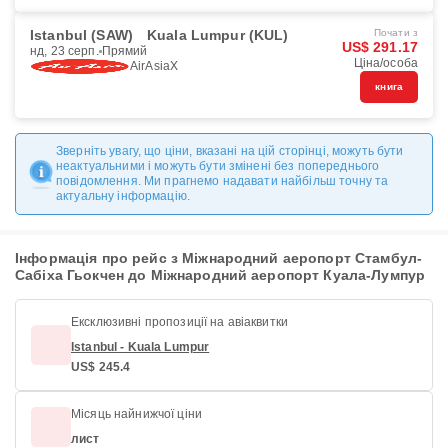
Istanbul (SAW)
Kuala Lumpur (KUL)
Почати з
US$ 291.17
нд, 23 серп.
Прямий
Ціна/особа
AirAsiaX
книга
Зверніть увагу, що ціни, вказані на цій сторінці, можуть бути
неактуальними і можуть бути змінені без попереднього
повідомлення. Ми прагнемо надавати найбільш точну та
актуальну інформацію.
Інформація про рейс з Міжнародний аеропорт Стамбул-
Сабіха Гьокчен до Міжнародний аеропорт Куала-Лумпур
Ексклюзивні пропозиції на авіаквитки
Istanbul - Kuala Lumpur
US$ 245.4
Місяць найнижчої ціни
лист