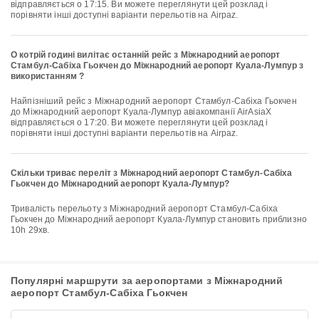
відправляється о 17:15. Ви можете переглянути цей розклад і
порівняти інші доступні варіанти перельотів на Airpaz.
О котрій годині вилітає останній рейс з Міжнародний аеропорт
Стамбул-Сабіха Гьокчен до Міжнародний аеропорт Куала-Лумпур з
використанням ?
Найпізніший рейс з Міжнародний аеропорт Стамбул-Сабіха Гьокчен
до Міжнародний аеропорт Куала-Лумпур авіакомпанії AirAsiaX
відправляється о 17:20. Ви можете переглянути цей розклад і
порівняти інші доступні варіанти перельотів на Airpaz.
Скільки триває переліт з Міжнародний аеропорт Стамбул-Сабіха
Гьокчен до Міжнародний аеропорт Куала-Лумпур?
Тривалість перельоту з Міжнародний аеропорт Стамбул-Сабіха
Гьокчен до Міжнародний аеропорт Куала-Лумпур становить приблизно
10h 29хв.
Популярні маршрути за аеропортами з Міжнародний
аеропорт Стамбул-Сабіха Гьокчен