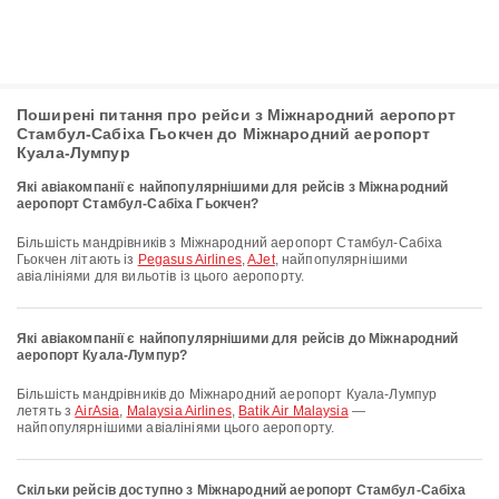
Поширені питання про рейси з Міжнародний аеропорт
Стамбул-Сабіха Гьокчен до Міжнародний аеропорт
Куала-Лумпур
Які авіакомпанії є найпопулярнішими для рейсів з Міжнародний
аеропорт Стамбул-Сабіха Гьокчен?
Більшість мандрівників з Міжнародний аеропорт Стамбул-Сабіха
Гьокчен літають із
Pegasus Airlines
,
AJet
, найпопулярнішими
авіалініями для вильотів із цього аеропорту.
Які авіакомпанії є найпопулярнішими для рейсів до Міжнародний
аеропорт Куала-Лумпур?
Більшість мандрівників до Міжнародний аеропорт Куала-Лумпур
летять з
AirAsia
,
Malaysia Airlines
,
Batik Air Malaysia
—
найпопулярнішими авіалініями цього аеропорту.
Скільки рейсів доступно з Міжнародний аеропорт Стамбул-Сабіха