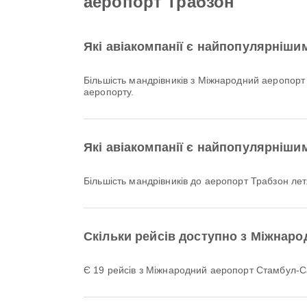
аеропорт Трабзон
Які авіакомпанії є найпопулярніши
Більшість мандрівників з Міжнародний аеропорт
аеропорту.
Які авіакомпанії є найпопулярніши
Більшість мандрівників до аеропорт Трабзон ле
Скільки рейсів доступно з Міжнар
Є 19 рейсів з Міжнародний аеропорт Стамбул-С