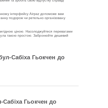
кими та зробіть свою відпустку справді
учному інтерфейсу Airpaz допоможе вам
нтанну подорож чи ретельно організовану
о вигідною ціною. Насолоджуйтеся перевагами
е була такою простою. Забронюйте дешевий
бул-Сабіха Гьокчен до
-Сабіха Гьокчен до