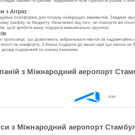
овідає вашим потребам. Відкривайте нові горизонти разом з близь
м з Airpaz
надійна платформа для пошуку найкращих авіаквитків. Завдяки зр
шому графіку та бюджету. Незалежно від того, чи плануєте ви спо
антів, щоб зробити вашу подорож максимально зручною.
сів
ьні пропозиції, що дозволяють забронювати квиток за надзвичайн
якості чи комфорту. З Airpaz подорож до вашої мрії ще ніколи н
й досвід подорожей та значну економію.
паній з Міжнародний аеропорт Стам
AJet
си з Міжнародний аеропорт Стамбул