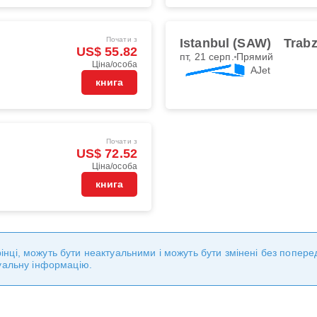
Почати з
Istanbul (SAW)
Trabz
US$ 55.82
пт, 21 серп.
Прямий
Ціна/особа
AJet
книга
Почати з
US$ 72.52
Ціна/особа
книга
торінці, можуть бути неактуальними і можуть бути змінені без попе
уальну інформацію.