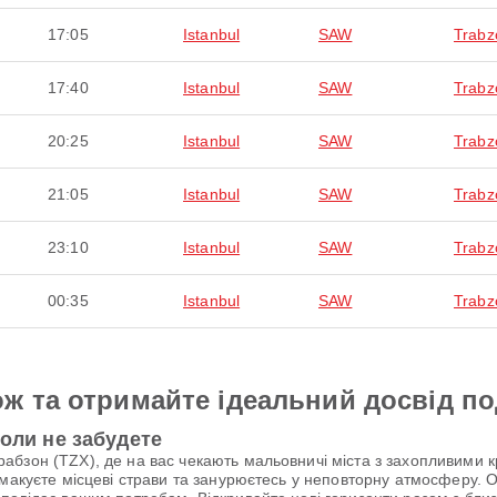
17:05
Istanbul
SAW
Trabz
17:40
Istanbul
SAW
Trabz
20:25
Istanbul
SAW
Trabz
21:05
Istanbul
SAW
Trabz
23:10
Istanbul
SAW
Trabz
00:35
Istanbul
SAW
Trabz
ж та отримайте ідеальний досвід п
коли не забудете
бзон (TZX), де на вас чекають мальовничі міста з захопливими к
макуєте місцеві страви та занурюєтесь у неповторну атмосферу. О