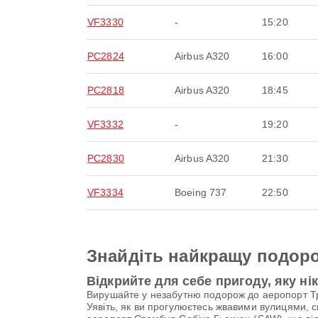
VF3330
-
15:20
PC2824
Airbus A320
16:00
PC2818
Airbus A320
18:45
VF3332
-
19:20
PC2830
Airbus A320
21:30
VF3334
Boeing 737
22:50
Знайдіть найкращу подоро
Відкрийте для себе пригоду, яку ні
Вирушайте у незабутню подорож до аеропорт Тра
Уявіть, як ви прогулюєтесь жвавими вулицями, с