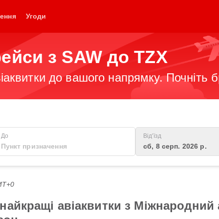
ення
Угоди
рейси з SAW до TZX
іаквитки до вашого напрямку. Почніть 
До
Від'їзд
сб, 8 серп. 2026 р.
GMT+0
найкращі авіаквитки з Міжнародний