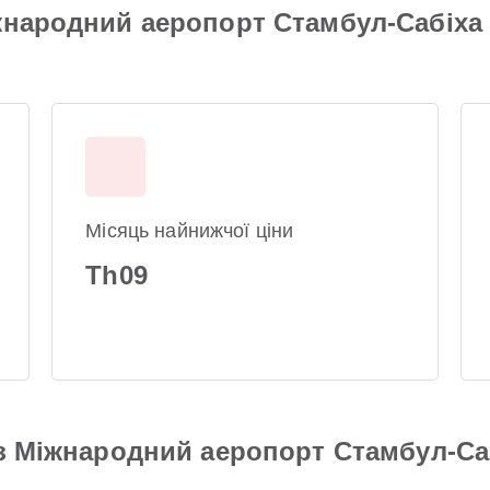
жнародний аеропорт Стамбул-Сабіха
Місяць найнижчої ціни
Th09
 з Міжнародний аеропорт Стамбул-Са