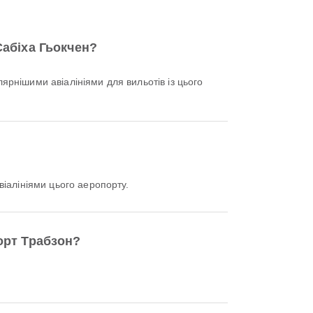
Сабіха Гьокчен?
лярнішими авіалініями для вильотів із цього
алініями цього аеропорту.
орт Трабзон?