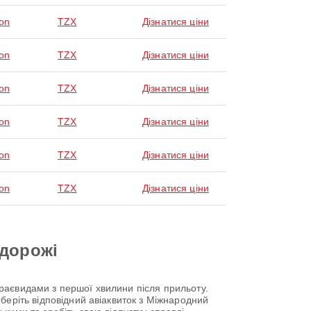
on
TZX
Дізнатися ціни
on
TZX
Дізнатися ціни
on
TZX
Дізнатися ціни
on
TZX
Дізнатися ціни
on
TZX
Дізнатися ціни
on
TZX
Дізнатися ціни
одорожі
раєвидами з першої хвилини після прильоту.
беріть відповідний авіаквиток з Міжнародний