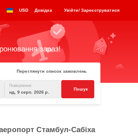
USD
Довідка
Увійти/ Зареєструватися
бронювання зараз!
Переглянути список замовлень
Повернення
Пошук
нд, 9 серп. 2026 р.
 аеропорт Стамбул-Сабіха