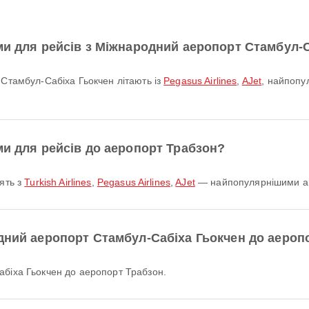
ми для рейсів з Міжнародний аеропорт Стамбул-
 Стамбул-Сабіха Гьокчен літають із
Pegasus Airlines
,
AJet
, найпопу
ми для рейсів до аеропорт Трабзон?
тять з
Turkish Airlines
,
Pegasus Airlines
,
AJet
— найпопулярнішими аві
одний аеропорт Стамбул-Сабіха Гьокчен до аероп
абіха Гьокчен до аеропорт Трабзон.