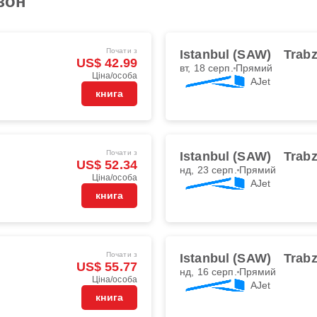
зон
Почати з
Istanbul (SAW)
Trabz
US$ 42.99
вт, 18 серп.
Прямий
Ціна/особа
AJet
книга
Почати з
Istanbul (SAW)
Trabz
US$ 52.34
нд, 23 серп.
Прямий
Ціна/особа
AJet
книга
Почати з
Istanbul (SAW)
Trabz
US$ 55.77
нд, 16 серп.
Прямий
Ціна/особа
AJet
книга