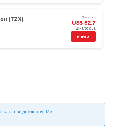
Почати з
on (TZX)
US$ 62.7
Ціна/особа
книга
реднього повідомлення. Ми