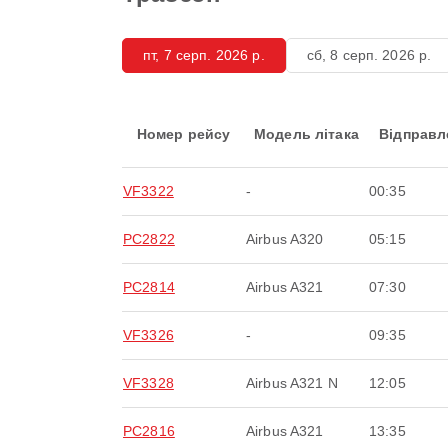
пт, 7 серп. 2026 р.
сб, 8 серп. 2026 р.
Номер рейсу
Модель літака
Відправл
VF3322
-
00:35
PC2822
Airbus A320
05:15
PC2814
Airbus A321
07:30
VF3326
-
09:35
VF3328
Airbus A321 N
12:05
PC2816
Airbus A321
13:35