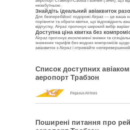
аеропорт Стамбул-Сабіха Гьокчен (SAW), що відп
незабутньою.
Знайдіть ідеальний авіаквиток разо
Для безперебійної подорожі Airpaz — це ваша 
порівняти та обрати квитки, що відповідають ва
відпустку, Airpaz пропонує широкий вибір варі
Доступна ціна квитка без компромі
Airpaz пропонує ексклюзивні знижки та спеціал
знижених тарифів без жодних компромісів щодо 
авіаквиток з Airpaz і отримайте неперевершени
Список доступних авіаком
аеропорт Трабзон
Pegasus Airlines
Поширені питання про рей