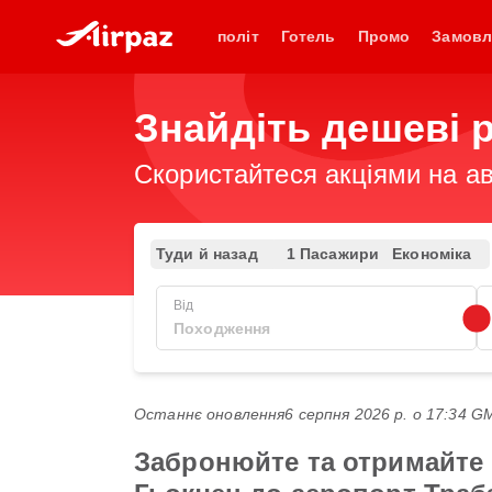
політ
Готель
Промо
Замовл
Знайдіть дешеві 
Скористайтеся акціями на ав
Туди й назад
1 Пасажири
Економіка
Від
Останнє оновлення
6 серпня 2026 р. о 17:34 
Забронюйте та отримайте 