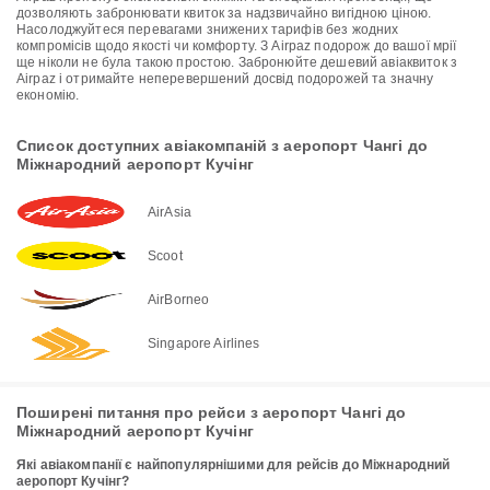
дозволяють забронювати квиток за надзвичайно вигідною ціною.
Насолоджуйтеся перевагами знижених тарифів без жодних
компромісів щодо якості чи комфорту. З Airpaz подорож до вашої мрії
ще ніколи не була такою простою. Забронюйте дешевий авіаквиток з
Airpaz і отримайте неперевершений досвід подорожей та значну
економію.
Список доступних авіакомпаній з аеропорт Чангі до
Міжнародний аеропорт Кучінг
AirAsia
Scoot
AirBorneo
Singapore Airlines
Поширені питання про рейси з аеропорт Чангі до
Міжнародний аеропорт Кучінг
Які авіакомпанії є найпопулярнішими для рейсів до Міжнародний
аеропорт Кучінг?