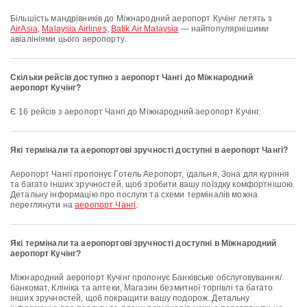
Більшість мандрівників до Міжнародний аеропорт Кучінг летять з
AirAsia
,
Malaysia Airlines
,
Batik Air Malaysia
— найпопулярнішими
авіалініями цього аеропорту.
Скільки рейсів доступно з аеропорт Чангі до Міжнародний
аеропорт Кучінг?
Є 16 рейсів з аеропорт Чангі до Міжнародний аеропорт Кучінг.
Які термінали та аеропортові зручності доступні в аеропорт Чангі?
аеропорт Чангі пропонує Готель Аеропорт, їдальня, Зона для куріння
та багато інших зручностей, щоб зробити вашу поїздку комфортнішою.
Детальну інформацію про послуги та схеми терміналів можна
переглянути на
аеропорт Чангі
.
Які термінали та аеропортові зручності доступні в Міжнародний
аеропорт Кучінг?
Міжнародний аеропорт Кучінг пропонує Банківське обслуговування/
банкомат, Клініка та аптеки, Магазин безмитної торгівлі та багато
інших зручностей, щоб покращити вашу подорож. Детальну