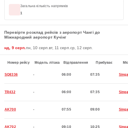
Загальна кількість напрямків
1
Перевірте розклад рейсів з аеропорт Чангі до
Міжнародний аеропорт Кучінг
нд, 9 серп.
пн, 10 серп.
вт, 11 серп.
ср, 12 серп.
Номер рейсу
Модель літака
Відправлення
Прибуває
Мі
SQ8336
-
06:00
07:35
Sing
TR432
-
06:00
07:35
Sing
AK700
-
07:55
09:00
Sing
AK702
-
09:10
10:25
Sing