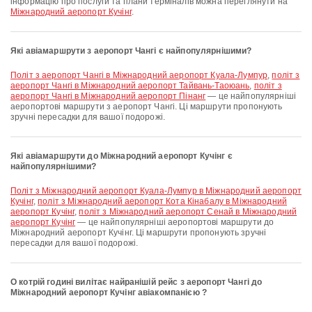
інформацію про послуги та плани терміналів можна переглянути на
Міжнародний аеропорт Кучінг
.
Які авіамаршрути з аеропорт Чангі є найпопулярнішими?
політ з аеропорт Чангі в Міжнародний аеропорт Куала-Лумпур
,
політ з
аеропорт Чангі в Міжнародний аеропорт Тайвань-Таоюань
,
політ з
аеропорт Чангі в Міжнародний аеропорт Пінанг
— це найпопулярніші
аеропортові маршрути з аеропорт Чангі. Ці маршрути пропонують
зручні пересадки для вашої подорожі.
Які авіамаршрути до Міжнародний аеропорт Кучінг є
найпопулярнішими?
політ з Міжнародний аеропорт Куала-Лумпур в Міжнародний аеропорт
Кучінг
,
політ з Міжнародний аеропорт Кота Кінабалу в Міжнародний
аеропорт Кучінг
,
політ з Міжнародний аеропорт Сенай в Міжнародний
аеропорт Кучінг
— це найпопулярніші аеропортові маршрути до
Міжнародний аеропорт Кучінг. Ці маршрути пропонують зручні
пересадки для вашої подорожі.
О котрій годині вилітає найранішій рейс з аеропорт Чангі до
Міжнародний аеропорт Кучінг авіакомпанією ?