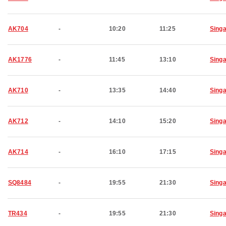
AK704
-
10:20
11:25
Sing
AK1776
-
11:45
13:10
Sing
AK710
-
13:35
14:40
Sing
AK712
-
14:10
15:20
Sing
AK714
-
16:10
17:15
Sing
SQ8484
-
19:55
21:30
Sing
TR434
-
19:55
21:30
Sing