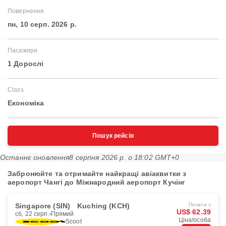
Повернення
пн, 10 серп. 2026 р.
Пасажири
1 Дорослі
Class
Економіка
Пошук рейсів
Останнє оновлення
8 серпня 2026 р. о 18:02 GMT+0
Забронюйте та отримайте найкращі авіаквитки з
аеропорт Чангі до Міжнародний аеропорт Кучінг
Singapore (SIN)
Kuching (KCH)
Почати з
US$ 62.39
сб, 22 серп.
Прямий
Ціна/особа
Scoot