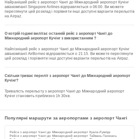
Найраніший рейс з аеропорт Чангі до Міжнародний аеропорт Кучінг
авіакомпанії Singapore Airlines відправляється о 06:00. Ви можете
переглянути цей розклад і порівняти інші доступні варіанти перельотів
на Airpaz.
О котрій годині вилітає останній рейс з аеропорт Чангі до
Міжнародний аеропорт Кучінг з використанням ?
Найпізніший рейс з аеропорт Чангі до Міжнародний аеропорт Кучінг
авіакомпанії AirBorneo відправляється о 21:15. Ви можете переглянути
цей розклад і порівняти інші доступні варіанти перельотів на Airpaz.
Скільки триває переліт з аеропорт Чангі до Міжнародний аеропорт
Кучінг?
Тривалість перельоту з аеропорт Чангі до Міжнародний аеропорт
Кучінг становить приблизно 1h 30хв.
Популярні маршрути за аеропортами з аеропорт Чангі
Рейси з аеропорт Чангі до Міжнародний аеропорт Куала-Лумпур
Рейси з аеропорт Чангі до Міжнародний аеропорт Тайвань-Таоюань