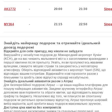
AK1772
-
20:00
21:30
Sing
MY364
-
21:15
22:50
Sing
Знайдіть найкращу подорож та отримайте ідеальний
досвід подорожі
Відкрийте для себе пригоду, яку ніколи не забудете
Вирушайте у незабутню подорож до Міжнародний аеропорт Кучінг
(KCH), де на вас чекають мальовничі міста з захопливими краєвидами з
першої хвилини після прильоту. Уявіть, як ви прогулюєтесь жвавими
вулицями, смакуєте місцеві страви та занурюєтесь у неповторну
атмосферу. Оберіть відповідний авіаквиток з аеропорт Чангі (SIN), що
відповідає вашим потребам. Відкривайте нові горизонти разом з
близькими та зробіть свою відпустку справді незабутньою.
Знайдіть ідеальний авіаквиток разом з Airpaz
Для безперебійної подорожі Airpaz — це ваша надійна платформа для
пошуку найкращих авіаквитків. Завдяки зручному інтерфейсу Airpaz
допоможе вам порівняти та обрати квитки, що відповідають вашому
графіку та бюджету. Незалежно від того, чи плануєте ви спонтанну
подорож чи ретельно організовану відпустку, Airpaz пропонує широкий
вибір варіантів, щоб зробити вашу подорож максимально зручною.
Доступна ціна квитка без компромісів
Airpaz пропонує ексклюзивні знижки та спеціальні пропозиції, що