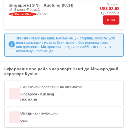
Singapore (SIN)
Kuching (KCH)
Почати з
US$ 62.98
сб, 8 серп.
Прямий
Ціна/особа
AirAsia
книга
Зверніть увагу, що ціни, вказані на цій сторінці, можуть бути
неактуальними і можуть бути змінені без попереднього
повідомлення. Ми прагнемо надавати найбільш точну та
актуальну інформацію.
Інформація про рейс з аеропорт Чангі до Міжнародний
аеропорт Кучінг
Ексклюзивні пропозиції на авіаквитки
Singapore - Kuching
US$ 62.39
Місяць найнижчої ціни
серп