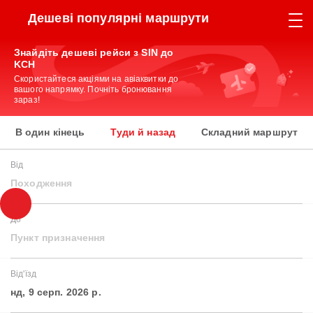
Дешеві популярні маршрути
Знайдіть дешеві рейси з SIN до
KCH
Скористайтеся акціями на авіаквитки до
вашого напрямку. Почніть бронювання
зараз!
В один кінець
Туди й назад
Складний маршрут
Від
Походження
До
Пункт призначення
Від'їзд
нд, 9 серп. 2026 р.