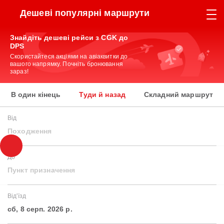
Дешеві популярні маршрути
Знайдіть дешеві рейси з CGK до
DPS
Скористайтеся акціями на авіаквитки до
вашого напрямку. Почніть бронювання
зараз!
В один кінець
Туди й назад
Складний маршрут
Від
Походження
До
Пункт призначення
Від'їзд
сб, 8 серп. 2026 р.