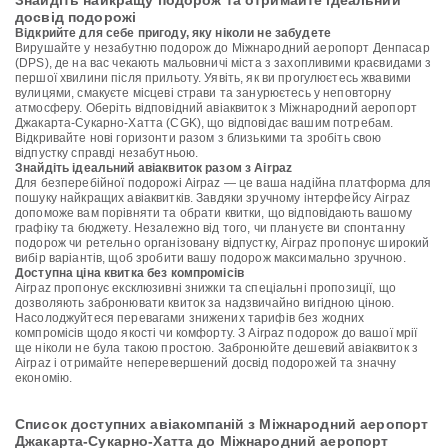
Знайдіть найкращу подорож та отримайте ідеальний
досвід подорожі
Відкрийте для себе пригоду, яку ніколи не забудете
Вирушайте у незабутню подорож до Міжнародний аеропорт Денпасар
(DPS), де на вас чекають мальовничі міста з захопливими краєвидами з
першої хвилини після прильоту. Уявіть, як ви прогулюєтесь жвавими
вулицями, смакуєте місцеві страви та занурюєтесь у неповторну
атмосферу. Оберіть відповідний авіаквиток з Міжнародний аеропорт
Джакарта-Сукарно-Хатта (CGK), що відповідає вашим потребам.
Відкривайте нові горизонти разом з близькими та зробіть свою
відпустку справді незабутньою.
Знайдіть ідеальний авіаквиток разом з Airpaz
Для безперебійної подорожі Airpaz — це ваша надійна платформа для
пошуку найкращих авіаквитків. Завдяки зручному інтерфейсу Airpaz
допоможе вам порівняти та обрати квитки, що відповідають вашому
графіку та бюджету. Незалежно від того, чи плануєте ви спонтанну
подорож чи ретельно організовану відпустку, Airpaz пропонує широкий
вибір варіантів, щоб зробити вашу подорож максимально зручною.
Доступна ціна квитка без компромісів
Airpaz пропонує ексклюзивні знижки та спеціальні пропозиції, що
дозволяють забронювати квиток за надзвичайно вигідною ціною.
Насолоджуйтеся перевагами знижених тарифів без жодних
компромісів щодо якості чи комфорту. З Airpaz подорож до вашої мрії
ще ніколи не була такою простою. Забронюйте дешевий авіаквиток з
Airpaz і отримайте неперевершений досвід подорожей та значну
економію.
Список доступних авіакомпаній з Міжнародний аеропорт
Джакарта-Сукарно-Хатта до Міжнародний аеропорт