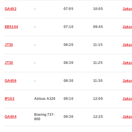
GA402
-
07:05
10:05
Jaka
8B5104
-
07:10
09:45
Jaka
JT30
-
08:20
11:15
Jaka
JT30
-
08:30
11:25
Jaka
GA406
-
08:30
11:30
Jaka
IP102
Airbus A320
09:10
12:00
Jaka
Boeing 737-
GA404
09:30
12:25
Jaka
800