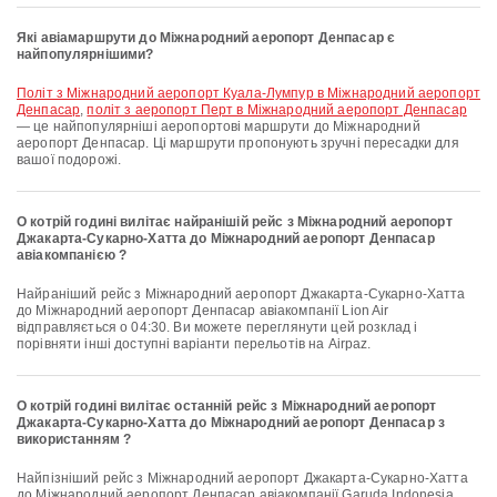
Які авіамаршрути до Міжнародний аеропорт Денпасар є
найпопулярнішими?
політ з Міжнародний аеропорт Куала-Лумпур в Міжнародний аеропорт
Денпасар
,
політ з аеропорт Перт в Міжнародний аеропорт Денпасар
— це найпопулярніші аеропортові маршрути до Міжнародний
аеропорт Денпасар. Ці маршрути пропонують зручні пересадки для
вашої подорожі.
О котрій годині вилітає найранішій рейс з Міжнародний аеропорт
Джакарта-Сукарно-Хатта до Міжнародний аеропорт Денпасар
авіакомпанією ?
Найраніший рейс з Міжнародний аеропорт Джакарта-Сукарно-Хатта
до Міжнародний аеропорт Денпасар авіакомпанії Lion Air
відправляється о 04:30. Ви можете переглянути цей розклад і
порівняти інші доступні варіанти перельотів на Airpaz.
О котрій годині вилітає останній рейс з Міжнародний аеропорт
Джакарта-Сукарно-Хатта до Міжнародний аеропорт Денпасар з
використанням ?
Найпізніший рейс з Міжнародний аеропорт Джакарта-Сукарно-Хатта
до Міжнародний аеропорт Денпасар авіакомпанії Garuda Indonesia