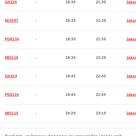
GA426
-
18:30
21:30
Jaka
6E3597
-
18:30
21:30
Jaka
PG4334
-
18:30
21:30
Jaka
8B5110
-
19:30
22:20
Jaka
GA424
-
19:45
22:45
Jaka
PG4324
-
19:45
22:45
Jaka
8B5110
-
20:20
23:10
Jaka