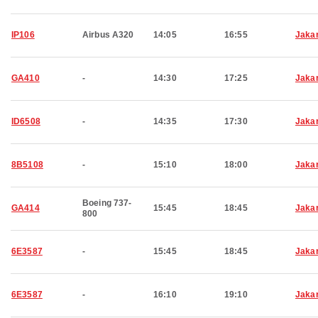
IP106
Airbus A320
14:05
16:55
Jaka
GA410
-
14:30
17:25
Jaka
ID6508
-
14:35
17:30
Jaka
8B5108
-
15:10
18:00
Jaka
Boeing 737-
GA414
15:45
18:45
Jaka
800
6E3587
-
15:45
18:45
Jaka
6E3587
-
16:10
19:10
Jaka