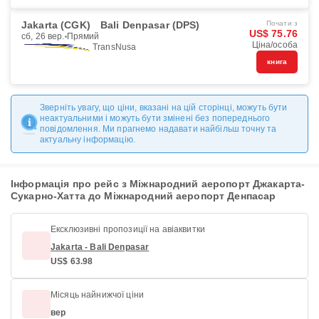
Jakarta (CGK)
Bali Denpasar (DPS)
Почати з
US$ 75.76
сб, 26 вер.
Прямий
Ціна/особа
TransNusa
книга
Зверніть увагу, що ціни, вказані на цій сторінці, можуть бути
неактуальними і можуть бути змінені без попереднього
повідомлення. Ми прагнемо надавати найбільш точну та
актуальну інформацію.
Інформація про рейс з Міжнародний аеропорт Джакарта-
Сукарно-Хатта до Міжнародний аеропорт Денпасар
Ексклюзивні пропозиції на авіаквитки
Jakarta - Bali Denpasar
US$ 63.98
Місяць найнижчої ціни
вер