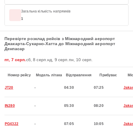
Загальна кількість напрямків
1
Перевірте розклад рейсів з Міжнародний аеропорт
Джакарта-Сукарно-Хатта до Міжнародний аеропорт
Денпасар
пт, 7 серп.
сб, 8 серп.
нд, 9 серп.
пн, 10 серп.
Номер рейсу
Модель літака
Відправлення
Прибуває
Мі
JT20
-
04:30
07:25
Jaka
IN280
-
05:30
08:20
Jaka
PG4322
-
07:05
10:05
Jaka