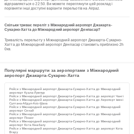
відправляється о 22:50. Ви можете переглянути цей розклад і
порівняти інші доступні варіанти перельотів на Airpaz.
Скільки триває переліт з Міжнародний аеропорт Джакарта-
Сукарно-Хатта до Міжнародний аеропорт Денпасар?
Тривалість перельоту з Міжнародний аеропорт Джакарта-Сукарно-
Хатта до Міжнародний аеропорт Денпасар становить приблизно 2h
0хв.
Популярні маршрути за аеропортами з Міжнародний
аеропорт Джакарта-Сукарно-Хатта
Рейси з Міжнародний аеропорт Джакарта-Сукарно-Хатта до Міжнародний
аеропорт Куала-Лумпур
Рейси з Міжнародний аеропорт Джакарта-Сукарно-Хатта до аеропорт Чангі
Рейси з Міжнародний аеропорт Джакарта-Сукарно-Хатта до Аеропорт імені
Султана-Абдул-Азіз-Шаха
Рейси з Міжнародний аеропорт Джакарта-Сукарно-Хатта до Міжнародний
аеропорт Сенай
Рейси з Міжнародний аеропорт Джакарта-Сукарно-Хатта до Міжнародний
аеропорт Пінанг
Рейси з Міжнародний аеропорт Джакарта-Сукарно-Хатта до Міжнародний
аеропорт Кота Кінабалу
Рейси з Міжнародний аеропорт Джакарта-Сукарно-Хатта до аеропорт Кота
Вгару