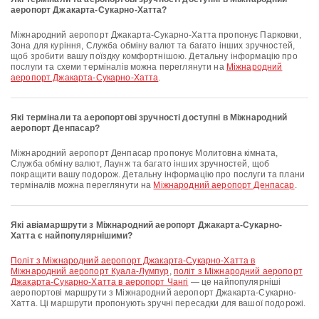
аеропорт Джакарта-Сукарно-Хатта?
Міжнародний аеропорт Джакарта-Сукарно-Хатта пропонує Парковки,
Зона для куріння, Служба обміну валют та багато інших зручностей,
щоб зробити вашу поїздку комфортнішою. Детальну інформацію про
послуги та схеми терміналів можна переглянути на
Міжнародний
аеропорт Джакарта-Сукарно-Хатта
.
Які термінали та аеропортові зручності доступні в Міжнародний
аеропорт Денпасар?
Міжнародний аеропорт Денпасар пропонує Молитовна кімната,
Служба обміну валют, Лаунж та багато інших зручностей, щоб
покращити вашу подорож. Детальну інформацію про послуги та плани
терміналів можна переглянути на
Міжнародний аеропорт Денпасар
.
Які авіамаршрути з Міжнародний аеропорт Джакарта-Сукарно-
Хатта є найпопулярнішими?
політ з Міжнародний аеропорт Джакарта-Сукарно-Хатта в
Міжнародний аеропорт Куала-Лумпур
,
політ з Міжнародний аеропорт
Джакарта-Сукарно-Хатта в аеропорт Чангі
— це найпопулярніші
аеропортові маршрути з Міжнародний аеропорт Джакарта-Сукарно-
Хатта. Ці маршрути пропонують зручні пересадки для вашої подорожі.