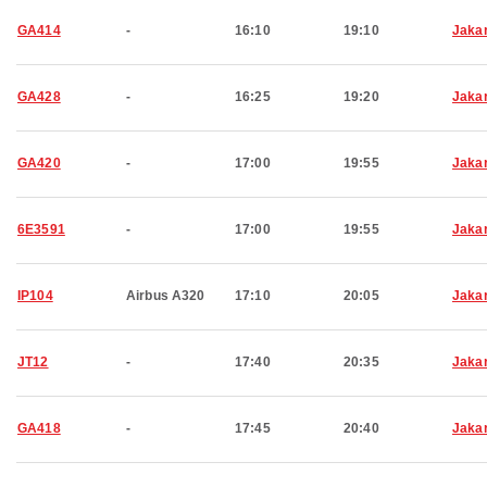
GA414
-
16:10
19:10
Jaka
GA428
-
16:25
19:20
Jaka
GA420
-
17:00
19:55
Jaka
6E3591
-
17:00
19:55
Jaka
IP104
Airbus A320
17:10
20:05
Jaka
JT12
-
17:40
20:35
Jaka
GA418
-
17:45
20:40
Jaka