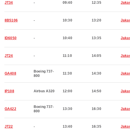
JT34
-
09:40
12:35
Jaka
8B5106
-
10:30
13:20
Jaka
ID6050
-
10:40
13:35
Jaka
JT24
-
11:10
14:05
Jaka
Boeing 737-
GA408
11:30
14:30
Jaka
800
IP108
Airbus A320
12:00
14:50
Jaka
Boeing 737-
GA422
13:30
16:30
Jaka
800
JT22
-
13:40
16:35
Jaka