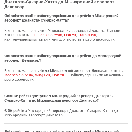
Джакарта-Сукарно-Хатта до Міжнародний аеропорт
Денпасар
Які авіакомпанії є найпопулярнішими для рейсів з Міжнародний
аеропорт Джакарта-Сукарно-Хатта?
Більшість мандрівників з Міжнародний аеропорт Джакарта-Сукарно-
Хатта літають із
Indonesia AirAsia
,
Lion Air
,
TransNusa
,
найпопулярнішими авіалініями для вильотів із цього аеропорту.
Які авіакомпанії є найпопулярнішими для рейсів до Міжнародний
аеропорт Денпасар?
Більшість мандрівників до Міжнародний аеропорт Денпасар летять з
Indonesia AirAsia
,
Wings Air
,
Lion Air
— найпопулярнішими авіалініями
цього аеропорту.
Скільки рейсів доступно з Міжнародний аеропорт Джакарта-
Сукарно-Хатта до Міжнародний аеропорт Денпасар?
Є 59 рейсів з Міжнародний аеропорт Джакарта-Сукарно-Хатта до
Міжнародний аеропорт Денпасар.
Які термінали та аеропортові зручності доступні в Міжнародний