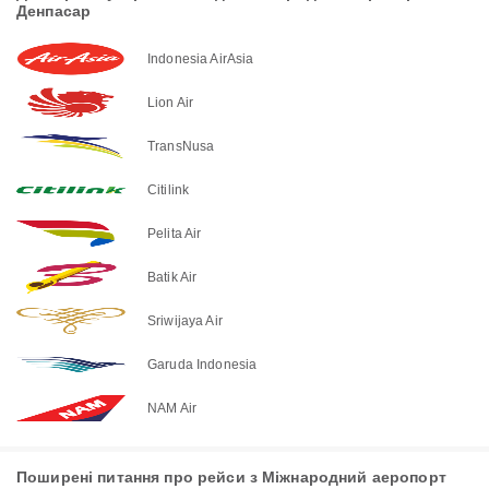
Денпасар
Indonesia AirAsia
Lion Air
TransNusa
Citilink
Pelita Air
Batik Air
Sriwijaya Air
Garuda Indonesia
NAM Air
Поширені питання про рейси з Міжнародний аеропорт