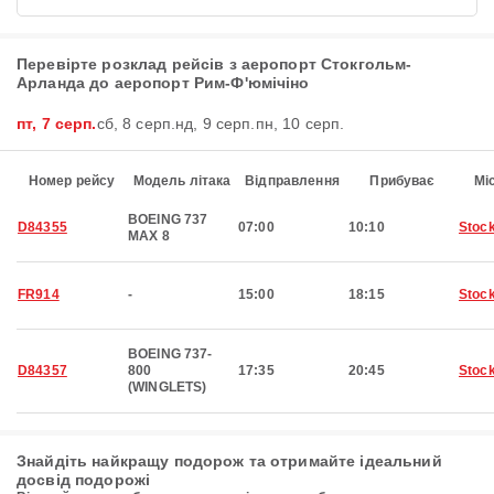
Перевірте розклад рейсів з аеропорт Стокгольм-
Арланда до аеропорт Рим-Ф'юмічіно
пт, 7 серп.
сб, 8 серп.
нд, 9 серп.
пн, 10 серп.
Номер рейсу
Модель літака
Відправлення
Прибуває
Мі
BOEING 737
D84355
07:00
10:10
Stoc
MAX 8
FR914
-
15:00
18:15
Stoc
BOEING 737-
D84357
800
17:35
20:45
Stoc
(WINGLETS)
Знайдіть найкращу подорож та отримайте ідеальний
досвід подорожі