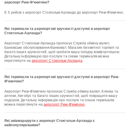
аеропорт Рим-Ф'юмічіно?
Є 5 рейсів з аеропорт Стокгольм-Арланда до аеропорт Рим-Ф'юмічіно.
Які термінали та аеропортові зручності доступні в аеропорт
Стокгольм-Арланда?
аеропорт Стокгольм-Арланда пропонує Служба обміну валют,
Банківське обслуговування/банкомат, Магазин безмитної торгівлі та
багато інших зручностей, щоб зробити вашу поїздку комфортнішою.
Детальну інформацію про послуги та схеми терміналів можна
переглянути на
аеропорт Стокгольм-Арланда
.
Які термінали та аеропортові зручності доступні в аеропорт Рим-
Ф'юмічіно?
аеропорт Рим-Ф'юмічіно пропонує Служба обміну валют, Клініка та
аптеки, Автобус та багато інших зручностей, щоб покращити вашу
подорож. Детальну інформацію про послуги та плани терміналів
можна переглянути на
аеропорт Рим-Ф'юмічіно
.
Які авіамаршрути з аеропорт Стокгольм-Арланда є
найпопулярнішими?