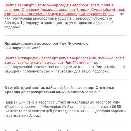
політ з аеропорт Стокгольм-Арланда в аеропорт Прага
,
політ з
аеропорт Стокгольм-Арланда в аеропорт Бангкок–Суварнабхумі
,
політ
з аеропорт Стокгольм-Арланда в Міжнародний аеропорт Відень
— це
найпопулярніші аеропортові маршрути з аеропорт Стокгольм-
Арланда. Ці маршрути пропонують зручні пересадки для вашої
подорожі.
Які авіамаршрути до аеропорт Рим-Ф'юмічіно є
найпопулярнішими?
політ з Міжнародний аеропорт Дакка в аеропорт Рим-Ф'юмічіно
,
політ
з аеропорт Копенгаген в аеропорт Рим-Ф'юмічіно
— це
найпопулярніші аеропортові маршрути до аеропорт Рим-Ф'юмічіно. Ці
маршрути пропонують зручні пересадки для вашої подорожі.
О котрій годині вилітає найранішій рейс з аеропорт Стокгольм-
Арланда до аеропорт Рим-Ф'юмічіно авіакомпанією ?
Найраніший рейс з аеропорт Стокгольм-Арланда до аеропорт Рим-
Ф'юмічіно авіакомпанії Norwegian Air Sweden відправляється о 06:55.
Ви можете переглянути цей розклад і порівняти інші доступні варіанти
перельотів на Airpaz.