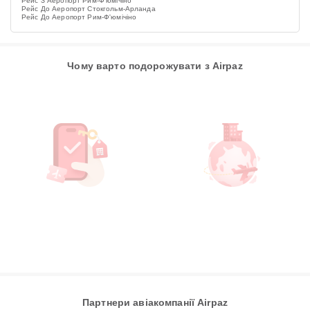
Рейс З Аеропорт Рим-Ф'юмічіно
Рейс До Аеропорт Стокгольм-Арланда
Рейс До Аеропорт Рим-Ф'юмічіно
Чому варто подорожувати з Airpaz
Партнери авіакомпанії Airpaz