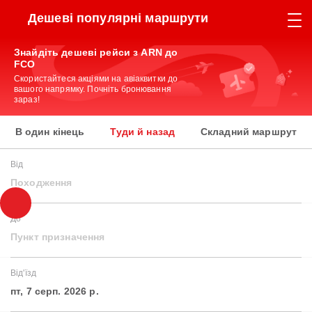
Дешеві популярні маршрути
Знайдіть дешеві рейси з ARN до
FCO
Скористайтеся акціями на авіаквитки до
вашого напрямку. Почніть бронювання
зараз!
В один кінець
Туди й назад
Складний маршрут
Від
Походження
До
Пункт призначення
Від'їзд
пт, 7 серп. 2026 р.