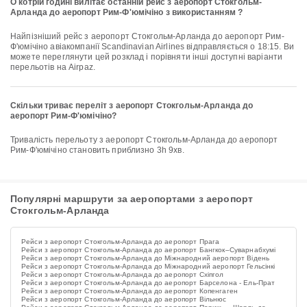
О котрій годині вилітає останній рейс з аеропорт Стокгольм-
Арланда до аеропорт Рим-Ф'юмічіно з використанням ?
Найпізніший рейс з аеропорт Стокгольм-Арланда до аеропорт Рим-
Ф'юмічіно авіакомпанії Scandinavian Airlines відправляється о 18:15. Ви
можете переглянути цей розклад і порівняти інші доступні варіанти
перельотів на Airpaz.
Скільки триває переліт з аеропорт Стокгольм-Арланда до
аеропорт Рим-Ф'юмічіно?
Тривалість перельоту з аеропорт Стокгольм-Арланда до аеропорт
Рим-Ф'юмічіно становить приблизно 3h 9хв.
Популярні маршрути за аеропортами з аеропорт
Стокгольм-Арланда
Рейси з аеропорт Стокгольм-Арланда до аеропорт Прага
Рейси з аеропорт Стокгольм-Арланда до аеропорт Бангкок–Суварнабхумі
Рейси з аеропорт Стокгольм-Арланда до Міжнародний аеропорт Відень
Рейси з аеропорт Стокгольм-Арланда до Міжнародний аеропорт Гельсінкі
Рейси з аеропорт Стокгольм-Арланда до аеропорт Схіпгол
Рейси з аеропорт Стокгольм-Арланда до аеропорт Барселона - Ель-Прат
Рейси з аеропорт Стокгольм-Арланда до аеропорт Копенгаген
Рейси з аеропорт Стокгольм-Арланда до аеропорт Вільнюс