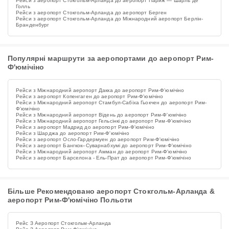
Рейси з аеропорт Стокгольм-Арланда до аеропорт Париж — Шарль де
Голль
Рейси з аеропорт Стокгольм-Арланда до аеропорт Берген
Рейси з аеропорт Стокгольм-Арланда до Міжнародний аеропорт Берлін-
Бранденбург
Популярні маршрути за аеропортами до аеропорт Рим-
Ф'юмічіно
Рейси з Міжнародний аеропорт Дакка до аеропорт Рим-Ф'юмічіно
Рейси з аеропорт Копенгаген до аеропорт Рим-Ф'юмічіно
Рейси з Міжнародний аеропорт Стамбул-Сабіха Гьокчен до аеропорт Рим-
Ф'юмічіно
Рейси з Міжнародний аеропорт Відень до аеропорт Рим-Ф'юмічіно
Рейси з Міжнародний аеропорт Гельсінкі до аеропорт Рим-Ф'юмічіно
Рейси з аеропорт Мадрид до аеропорт Рим-Ф'юмічіно
Рейси з Шарджа до аеропорт Рим-Ф'юмічіно
Рейси з аеропорт Осло-Гардермуен до аеропорт Рим-Ф'юмічіно
Рейси з аеропорт Бангкок–Суварнабхумі до аеропорт Рим-Ф'юмічіно
Рейси з Міжнародний аеропорт Амман до аеропорт Рим-Ф'юмічіно
Рейси з аеропорт Барселона - Ель-Прат до аеропорт Рим-Ф'юмічіно
Більше Рекомендовано аеропорт Стокгольм-Арланда &
аеропорт Рим-Ф'юмічіно Польоти
Рейс З Аеропорт Стокгольм-Арланда