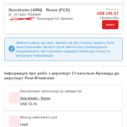
Stockholm (ARN)
Rome (FCO)
Почати з
US$ 145.57
вт, 25 серп.
Прямий
Ціна/особа
Norwegian Air Sweden
книга
Зверніть увагу, що ціни, вказані на цій сторінці, можуть бути
неактуальними і можуть бути змінені без попереднього
повідомлення. Ми прагнемо надавати найбільш точну та
актуальну інформацію.
Інформація про рейс з аеропорт Стокгольм-Арланда до
аеропорт Рим-Ф'юмічіно
Ексклюзивні пропозиції на авіаквитки
Stockholm - Rome
US$ 72.74
Місяць найнижчої ціни
серп