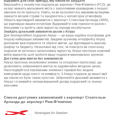
Відкрийте для себе пригоду, яку ніколи не забудете
Вирушайте у незабутню подорож до аеропорт Рим-Ф'юмічіно (FCO), де
на вас чекають мальовничі міста з захопливими краєвидами з першої
хвилини після прильоту. Уявіть, як ви прогулюєтесь жвавими вулицями,
смакуєте місцеві страви та занурюєтесь у неповторну атмосферу.
Оберіть відповідний авіаквиток з аеропорт Стокгольм-Арланда (ARN),
що відповідає вашим потребам. Відкривайте нові горизонти разом з
близькими та зробіть свою відпустку справді незабутньою.
Знайдіть ідеальний авіаквиток разом з Airpaz
Для безперебійної подорожі Airpaz — це ваша надійна платформа для
пошуку найкращих авіаквитків. Завдяки зручному інтерфейсу Airpaz
допоможе вам порівняти та обрати квитки, що відповідають вашому
графіку та бюджету. Незалежно від того, чи плануєте ви спонтанну
подорож чи ретельно організовану відпустку, Airpaz пропонує широкий
вибір варіантів, щоб зробити вашу подорож максимально зручною.
Доступна ціна квитка без компромісів
Airpaz пропонує ексклюзивні знижки та спеціальні пропозиції, що
дозволяють забронювати квиток за надзвичайно вигідною ціною.
Насолоджуйтеся перевагами знижених тарифів без жодних
компромісів щодо якості чи комфорту. З Airpaz подорож до вашої мрії
ще ніколи не була такою простою. Забронюйте дешевий авіаквиток з
Airpaz і отримайте неперевершений досвід подорожей та значну
економію.
Список доступних авіакомпаній з аеропорт Стокгольм-
Арланда до аеропорт Рим-Ф'юмічіно
Norwegian Air Sweden