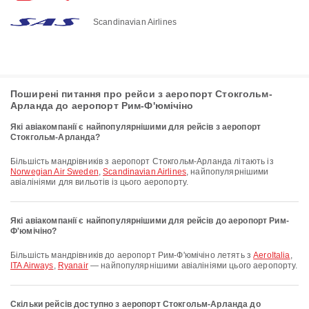
Scandinavian Airlines
Поширені питання про рейси з аеропорт Стокгольм-
Арланда до аеропорт Рим-Ф'юмічіно
Які авіакомпанії є найпопулярнішими для рейсів з аеропорт
Стокгольм-Арланда?
Більшість мандрівників з аеропорт Стокгольм-Арланда літають із
Norwegian Air Sweden
,
Scandinavian Airlines
, найпопулярнішими
авіалініями для вильотів із цього аеропорту.
Які авіакомпанії є найпопулярнішими для рейсів до аеропорт Рим-
Ф'юмічіно?
Більшість мандрівників до аеропорт Рим-Ф'юмічіно летять з
AeroItalia
,
ITA Airways
,
Ryanair
— найпопулярнішими авіалініями цього аеропорту.
Скільки рейсів доступно з аеропорт Стокгольм-Арланда до