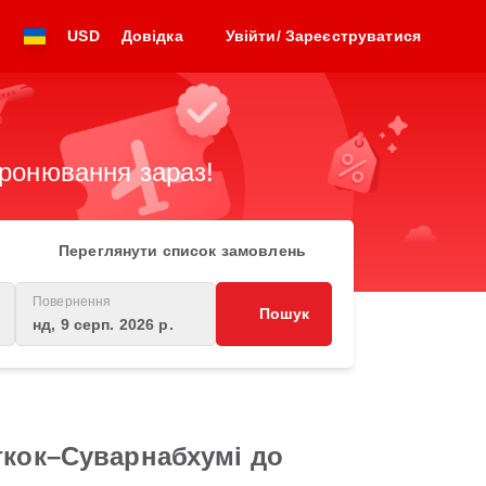
USD
Довідка
Увійти/ Зареєструватися
бронювання зараз!
Переглянути список замовлень
Повернення
Пошук
нд, 9 серп. 2026 р.
гкок–Суварнабхумі до