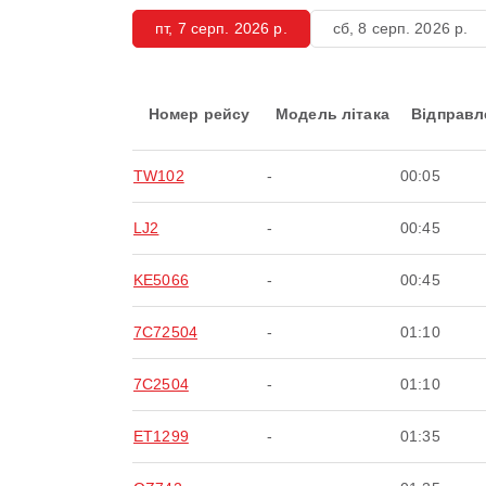
пт, 7 серп. 2026 р.
сб, 8 серп. 2026 р.
Номер рейсу
Модель літака
Відправл
TW102
-
00:05
LJ2
-
00:45
KE5066
-
00:45
7C72504
-
01:10
7C2504
-
01:10
ET1299
-
01:35