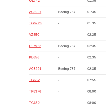
OZ742
-
01:35
AC6997
Boeing 787
01:35
TG6726
-
01:35
VZ850
-
02:25
DL7922
Boeing 787
02:35
KE656
-
02:35
AC6291
Boeing 787
02:35
TG652
-
07:55
TK8376
-
08:00
TG652
-
08:00