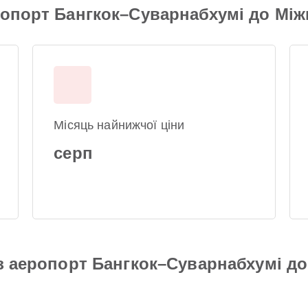
ропорт Бангкок–Суварнабхумі до Мі
Місяць найнижчої ціни
серп
 з аеропорт Бангкок–Суварнабхумі д