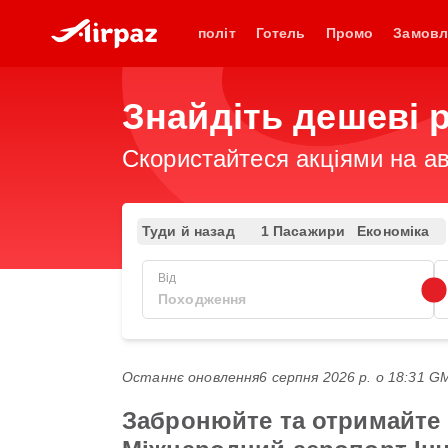
політ
Готель
Промо
Замовл
Знайдіть дешеві 
Скористайтеся акціями на ав
Туди й назад
1 Пасажири
Економіка
Від
Останнє оновлення
6 серпня 2026 р. о 18:31 
Забронюйте та отримайте 