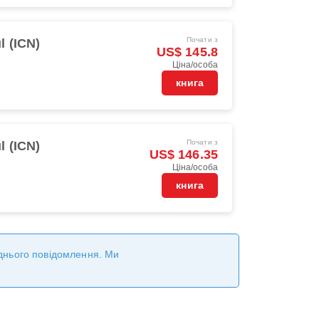
Почати з
l (ICN)
US$ 145.8
Ціна/особа
книга
Почати з
l (ICN)
US$ 146.35
Ціна/особа
книга
реднього повідомлення. Ми