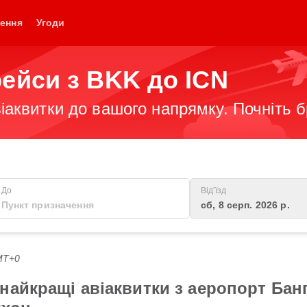
ення
Угоди
рейси з BKK до ICN
іаквитки до вашого напрямку. Почніть 
До
Від'їзд
сб, 8 серп. 2026 р.
GMT+0
найкращі авіаквитки з аеропорт Бан