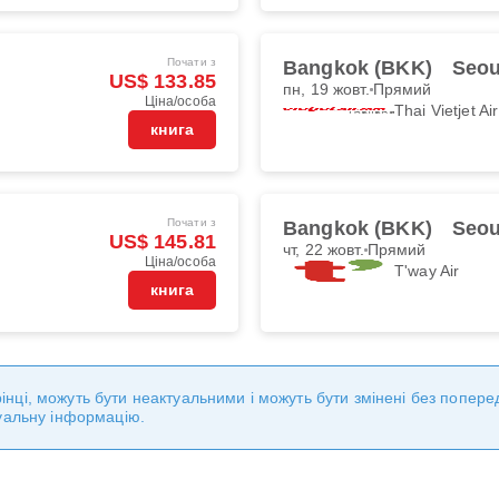
Почати з
Bangkok (BKK)
Seou
US$ 133.85
пн, 19 жовт.
Прямий
Ціна/особа
Thai Vietjet Air
книга
Почати з
Bangkok (BKK)
Seou
US$ 145.81
чт, 22 жовт.
Прямий
Ціна/особа
T'way Air
книга
торінці, можуть бути неактуальними і можуть бути змінені без попе
уальну інформацію.