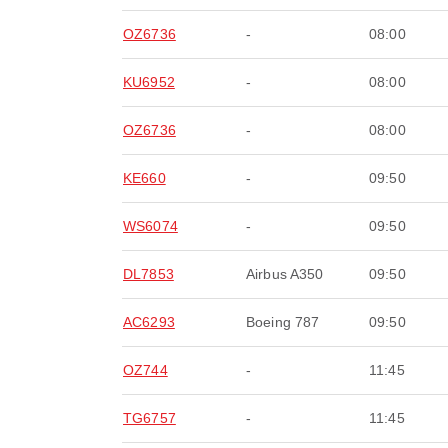
OZ6736
-
08:00
KU6952
-
08:00
OZ6736
-
08:00
KE660
-
09:50
WS6074
-
09:50
DL7853
Airbus A350
09:50
AC6293
Boeing 787
09:50
OZ744
-
11:45
TG6757
-
11:45