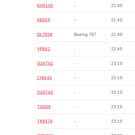
KQ5150
-
21:40
KE658
-
21:40
DL7858
Boeing 787
21:40
YP602
-
22:45
OZ6762
-
23:10
LY8443
-
23:10
OZ6762
-
23:10
TG658
-
23:10
TK8378
-
23:10