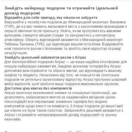
Знайдіть найкращу подорож та отримайте ідеальний
досвід подорожі
Відкрийте для себе пригоду, яку ніколи не забудете
Вирушайте у незабутню подорож до Міжнародний аеропорт Ванкувер
(YVR), де на вас чекають мальовничі міста з захопливими краєвидами з
першої хвилини після прильоту. Уявіть, як ви прогулюєтесь жвавими
вулицями, смакуєте місцеві страви та занурюєтесь у неповторну
атмосферу. Оберіть відповідний авіаквиток з Міжнародний аеропорт
Тайвань-Таоюань (TPE), що відповідає вашим потребам. Відкривайте
нові горизонти разом з близькими та зробіть свою відпустку справді
незабутньою.
Знайдіть ідеальний авіаквиток разом з Airpaz
Для безперебійної подорожі Airpaz — це ваша надійна платформа для
пошуку найкращих авіаквитків. Завдяки зручному інтерфейсу Airpaz
допоможе вам порівняти та обрати квитки, що відповідають вашому
графіку та бюджету. Незалежно від того, чи плануєте ви спонтанну
подорож чи ретельно організовану відпустку, Airpaz пропонує широкий
вибір варіантів, щоб зробити вашу подорож максимально зручною.
Доступна ціна квитка без компромісів
Airpaz пропонує ексклюзивні знижки та спеціальні пропозиції, що
дозволяють забронювати квиток за надзвичайно вигідною ціною.
Насолоджуйтеся перевагами знижених тарифів без жодних
компромісів щодо якості чи комфорту. З Airpaz подорож до вашої мрії
ще ніколи не була такою простою. Забронюйте дешевий авіаквиток з
Airpaz і отримайте неперевершений досвід подорожей та значну
економію.