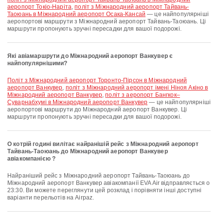
аеропорт Токіо-Наріта
,
політ з Міжнародний аеропорт Тайвань-
Таоюань в Міжнародний аеропорт Осака-Кансай
— це найпопулярніші
аеропортові маршрути з Міжнародний аеропорт Тайвань-Таоюань. Ці
маршрути пропонують зручні пересадки для вашої подорожі.
Які авіамаршрути до Міжнародний аеропорт Ванкувер є
найпопулярнішими?
політ з Міжнародний аеропорт Торонто-Пірсон в Міжнародний
аеропорт Ванкувер
,
політ з Міжнародний аеропорт імені Ніноя Акіно в
Міжнародний аеропорт Ванкувер
,
політ з аеропорт Бангкок–
Суварнабхумі в Міжнародний аеропорт Ванкувер
— це найпопулярніші
аеропортові маршрути до Міжнародний аеропорт Ванкувер. Ці
маршрути пропонують зручні пересадки для вашої подорожі.
О котрій годині вилітає найранішій рейс з Міжнародний аеропорт
Тайвань-Таоюань до Міжнародний аеропорт Ванкувер
авіакомпанією ?
Найраніший рейс з Міжнародний аеропорт Тайвань-Таоюань до
Міжнародний аеропорт Ванкувер авіакомпанії EVA Air відправляється о
23:30. Ви можете переглянути цей розклад і порівняти інші доступні
варіанти перельотів на Airpaz.