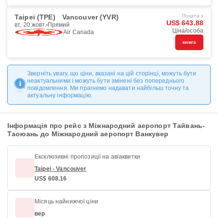
Taipei (TPE)
Vancouver (YVR)
Почати з
US$ 643.88
вт, 20 жовт.
Прямий
Ціна/особа
Air Canada
книга
Зверніть увагу, що ціни, вказані на цій сторінці, можуть бути
неактуальними і можуть бути змінені без попереднього
повідомлення. Ми прагнемо надавати найбільш точну та
актуальну інформацію.
Інформація про рейс з Міжнародний аеропорт Тайвань-
Таоюань до Міжнародний аеропорт Ванкувер
Ексклюзивні пропозиції на авіаквитки
Taipei - Vancouver
US$ 608.16
Місяць найнижчої ціни
вер