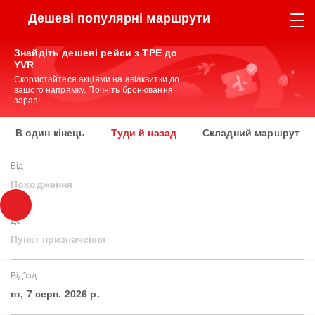
Дешеві популярні маршрути
Знайдіть дешеві рейси з TPE до
YVR
Скористайтеся акціями на авіаквитки до
вашого напрямку. Почніть бронювання
зараз!
В один кінець
Туди й назад
Складний маршрут
Від
Походження
До
Пункт призначення
Від'їзд
пт, 7 серп. 2026 р.