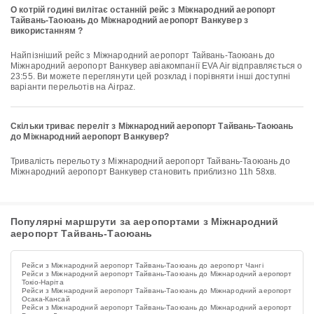
О котрій годині вилітає останній рейс з Міжнародний аеропорт
Тайвань-Таоюань до Міжнародний аеропорт Ванкувер з
використанням ?
Найпізніший рейс з Міжнародний аеропорт Тайвань-Таоюань до
Міжнародний аеропорт Ванкувер авіакомпанії EVA Air відправляється о
23:55. Ви можете переглянути цей розклад і порівняти інші доступні
варіанти перельотів на Airpaz.
Скільки триває переліт з Міжнародний аеропорт Тайвань-Таоюань
до Міжнародний аеропорт Ванкувер?
Тривалість перельоту з Міжнародний аеропорт Тайвань-Таоюань до
Міжнародний аеропорт Ванкувер становить приблизно 11h 58хв.
Популярні маршрути за аеропортами з Міжнародний
аеропорт Тайвань-Таоюань
Рейси з Міжнародний аеропорт Тайвань-Таоюань до аеропорт Чангі
Рейси з Міжнародний аеропорт Тайвань-Таоюань до Міжнародний аеропорт
Токіо-Наріта
Рейси з Міжнародний аеропорт Тайвань-Таоюань до Міжнародний аеропорт
Осака-Кансай
Рейси з Міжнародний аеропорт Тайвань-Таоюань до Міжнародний аеропорт