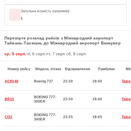
Загальна кількість напрямків
1
Перевірте розклад рейсів з Міжнародний аеропорт
Тайвань-Таоюань до Міжнародний аеропорт Ванкувер
ср, 5 серп.
чт, 6 серп.
пт, 7 серп.
сб, 8 серп.
Номер рейсу
Модель літака
Відправлення
Прибуває
Мі
AC6546
Boeing 737
23:30
19:40
Taipe
BOEING 777-
BR10
23:30
19:40
Taipe
300ER
BOEING 777-
CI32
23:35
19:45
Taipe
300ER