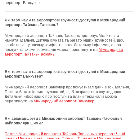
аеропорт Ванкувер.
Які термінали та аеропортові зручності доступні в Міжнародний
аеропорт Тайвань-Таоюань?
Міжнародний аеропорт Тайвань-Таоюань пропонує Молитовна
кімната, їдальня, Дитяча кімната та багато інших зручностей, щоб
зробити вашу поїздку комфортнішою. Детальну інформацію про
послуги та схеми терміналів можна переглянути на
Міжнародний
аеропорт Тайвань-Таоюань
.
Які термінали та аеропортові зручності доступні в Міжнародний
аеропорт Ванкувер?
Міжнародний аеропорт Ванкувер пропонує Інвалідний візок, їдальня,
Таксі та багато інших зручностей, щоб покращити вашу подорож.
Детальну інформацію про послуги та плани терміналів можна
переглянути на
Міжнародний аеропорт Ванкувер
.
Які авіамаршрути з Міжнародний аеропорт Тайвань-Таоюань є
найпопулярнішими?
політ з Міжнародний аеропорт Тайвань-Таоюань в аеропорт Чангі
,
політ з Міжнародний аеропорт Тайвань-Таоюань в Міжнародний