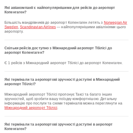
Які авіакомпанії є найпопулярнішими для рейсів до аеропорт
Копенгаген?
Більшість мандрівників до аеропорт Копенгаген летять з
Norwegian Air
Sweden
,
Scandinavian Airlines
— найпопулярнішими авіалініями цього
аеропорту.
Скільки рейсів доступно з Міжнародний аеропорт Тбілісі до
аеропорт Копенгаген?
Є 1 рейсів з Міжнародний аеропорт Тбілісі до аеропорт Копенгаген.
Які термінали та аеропортові зручності доступні в Міжнародний
аеропорт Тбілісі?
Міжнародний аеропорт Тбілісі пропонує Таксі та багато інших
зручностей, щоб зробити вашу поїздку комфортнішою. Детальну
інформацію про послуги та схеми терміналів можна переглянути на
Міжнародний аеропорт Тбілісі
.
Які термінали та аеропортові зручності доступні в аеропорт
Копенгаген?