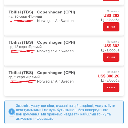
Tbilisi (TBS)
Copenhagen (CPH)
Почати з
US$ 262
нд, 30 серп.
Прямий
Ціна/особа
Norwegian Air Sweden
книга
Tbilisi (TBS)
Copenhagen (CPH)
Почати з
US$ 302
ср, 12 серп.
Прямий
Ціна/особа
Norwegian Air Sweden
книга
Tbilisi (TBS)
Copenhagen (CPH)
Почати з
US$ 308.26
ср, 5 серп.
Прямий
Ціна/особа
Norwegian Air Sweden
книга
Зверніть увагу, що ціни, вказані на цій сторінці, можуть бути
неактуальними і можуть бути змінені без попереднього
повідомлення. Ми прагнемо надавати найбільш точну та
актуальну інформацію.