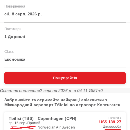
Повернення
сб, 8 серп. 2026 р.
Пасажири
1 Дорослі
Class
Економіка
Пошук рейсів
Останнє оновлення
2 серпня 2026 р. о 04:11 GMT+0
Забронюйте та отримайте найкращі авіаквитки з
Міжнародний аеропорт Тбілісі до аеропорт Копенгаген
Tbilisi (TBS)
Copenhagen (CPH)
Почати з
US$ 139.27
ср, 16 вер.
Прямий
Ціна/особа
Norwegian Air Sweden