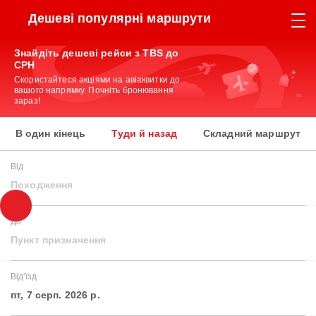
Дешеві популярні маршрути
Знайдіть дешеві рейси з TBS до
CPH
Скористайтеся акціями на авіаквитки до
вашого напрямку. Почніть бронювання
зараз!
В один кінець
Туди й назад
Складний маршрут
Від
Походження
До
Пункт призначення
Від'їзд
пт, 7 серп. 2026 р.