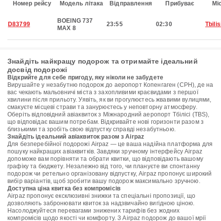
Номер рейсу
Модель літака
Відправлення
Прибуває
Мі
BOEING 737
D83799
23:55
02:30
Tbilis
MAX 8
Знайдіть найкращу подорож та отримайте ідеальний
досвід подорожі
Відкрийте для себе пригоду, яку ніколи не забудете
Вирушайте у незабутню подорож до аеропорт Копенгаген (CPH), де на
вас чекають мальовничі міста з захопливими краєвидами з першої
хвилини після прильоту. Уявіть, як ви прогулюєтесь жвавими вулицями,
смакуєте місцеві страви та занурюєтесь у неповторну атмосферу.
Оберіть відповідний авіаквиток з Міжнародний аеропорт Тбілісі (TBS),
що відповідає вашим потребам. Відкривайте нові горизонти разом з
близькими та зробіть свою відпустку справді незабутньою.
Знайдіть ідеальний авіаквиток разом з Airpaz
Для безперебійної подорожі Airpaz — це ваша надійна платформа для
пошуку найкращих авіаквитків. Завдяки зручному інтерфейсу Airpaz
допоможе вам порівняти та обрати квитки, що відповідають вашому
графіку та бюджету. Незалежно від того, чи плануєте ви спонтанну
подорож чи ретельно організовану відпустку, Airpaz пропонує широкий
вибір варіантів, щоб зробити вашу подорож максимально зручною.
Доступна ціна квитка без компромісів
Airpaz пропонує ексклюзивні знижки та спеціальні пропозиції, що
дозволяють забронювати квиток за надзвичайно вигідною ціною.
Насолоджуйтеся перевагами знижених тарифів без жодних
компромісів щодо якості чи комфорту. З Airpaz подорож до вашої мрії