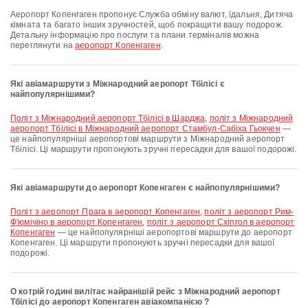
аеропорт Копенгаген пропонує Служба обміну валют, їдальня, Дитяча
кімната та багато інших зручностей, щоб покращити вашу подорож.
Детальну інформацію про послуги та плани терміналів можна
переглянути на
аеропорт Копенгаген
.
Які авіамаршрути з Міжнародний аеропорт Тбілісі є
найпопулярнішими?
політ з Міжнародний аеропорт Тбілісі в Шарджа
,
політ з Міжнародний
аеропорт Тбілісі в Міжнародний аеропорт Стамбул-Сабіха Гьокчен
—
це найпопулярніші аеропортові маршрути з Міжнародний аеропорт
Тбілісі. Ці маршрути пропонують зручні пересадки для вашої подорожі.
Які авіамаршрути до аеропорт Копенгаген є найпопулярнішими?
політ з аеропорт Прага в аеропорт Копенгаген
,
політ з аеропорт Рим-
Ф'юмічіно в аеропорт Копенгаген
,
політ з аеропорт Схіпгол в аеропорт
Копенгаген
— це найпопулярніші аеропортові маршрути до аеропорт
Копенгаген. Ці маршрути пропонують зручні пересадки для вашої
подорожі.
О котрій годині вилітає найранішій рейс з Міжнародний аеропорт
Тбілісі до аеропорт Копенгаген авіакомпанією ?