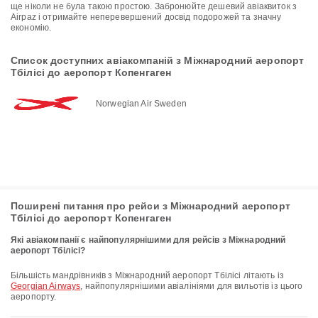
ще ніколи не була такою простою. Забронюйте дешевий авіаквиток з
Airpaz і отримайте неперевершений досвід подорожей та значну
економію.
Список доступних авіакомпаній з Міжнародний аеропорт
Тбілісі до аеропорт Копенгаген
Norwegian Air Sweden
Поширені питання про рейси з Міжнародний аеропорт
Тбілісі до аеропорт Копенгаген
Які авіакомпанії є найпопулярнішими для рейсів з Міжнародний
аеропорт Тбілісі?
Більшість мандрівників з Міжнародний аеропорт Тбілісі літають із
Georgian Airways
, найпопулярнішими авіалініями для вильотів із цього
аеропорту.