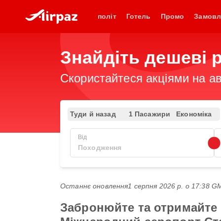
політ
Готель
Промо
Замовл
Знайдіть дешеві 
Скористайтеся акціями на ав
Туди й назад
1 Пасажири
Економіка
Від
Останнє оновлення
1 серпня 2026 р. о 17:38 
Забронюйте та отримайте 