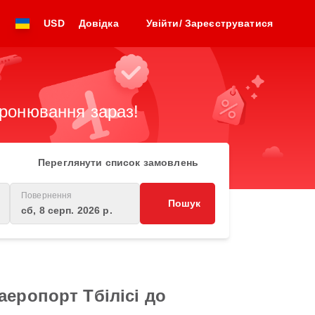
USD
Довідка
Увійти/ Зареєструватися
бронювання зараз!
Переглянути список замовлень
Повернення
Пошук
сб, 8 серп. 2026 р.
еропорт Тбілісі до