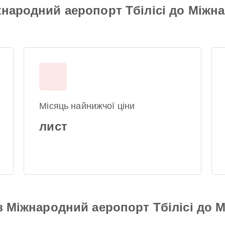
жнародний аеропорт Тбілісі до Міжн
Місяць найнижчої ціни
лист
 з Міжнародний аеропорт Тбілісі до