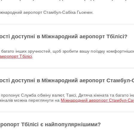
 Міжнародний аеропорт Стамбул-Сабіха Гьокчен.
ості доступні в Міжнародний аеропорт Тбілісі?
еропорт Тбілісі
.
ності доступні в Міжнародний аеропорт Стамбул-
міналів можна переглянути на
Міжнародний аеропорт Стамбул-Саб
еропорт Тбілісі є найпопулярнішими?