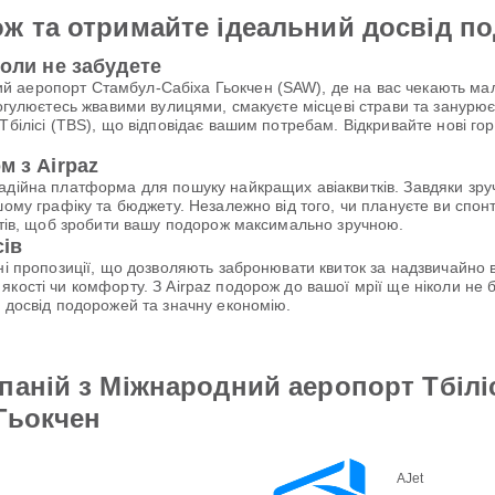
ж та отримайте ідеальний досвід п
коли не забудете
 аеропорт Стамбул-Сабіха Гьокчен (SAW), де на вас чекають мал
рогулюєтесь жвавими вулицями, смакуєте місцеві страви та занурю
Тбілісі (TBS), що відповідає вашим потребам. Відкривайте нові го
м з Airpaz
надійна платформа для пошуку найкращих авіаквитків. Завдяки зр
шому графіку та бюджету. Незалежно від того, чи плануєте ви спо
антів, щоб зробити вашу подорож максимально зручною.
сів
ьні пропозиції, що дозволяють забронювати квиток за надзвичайн
якості чи комфорту. З Airpaz подорож до вашої мрії ще ніколи н
й досвід подорожей та значну економію.
паній з Міжнародний аеропорт Тбілі
Гьокчен
AJet