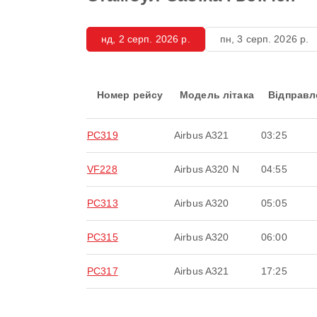
нд, 2 серп. 2026 р.
пн, 3 серп. 2026 р.
Номер рейсу
Модель літака
Відправл
PC319
Airbus A321
03:25
VF228
Airbus A320 N
04:55
PC313
Airbus A320
05:05
PC315
Airbus A320
06:00
PC317
Airbus A321
17:25