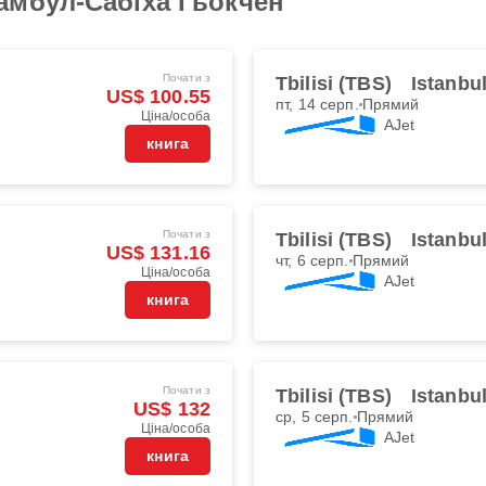
амбул-Сабіха Гьокчен
Почати з
Tbilisi (TBS)
Istanbu
US$ 100.55
пт, 14 серп.
Прямий
Ціна/особа
AJet
книга
Почати з
Tbilisi (TBS)
Istanbu
US$ 131.16
чт, 6 серп.
Прямий
Ціна/особа
AJet
книга
Почати з
Tbilisi (TBS)
Istanbu
US$ 132
ср, 5 серп.
Прямий
Ціна/особа
AJet
книга