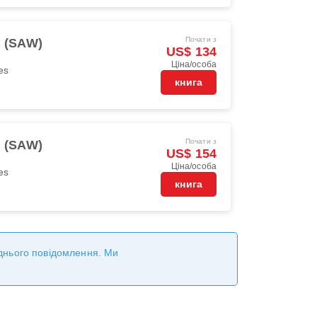
Почати з
l (SAW)
US$ 134
Ціна/особа
es
книга
Почати з
l (SAW)
US$ 154
Ціна/особа
es
книга
реднього повідомлення. Ми