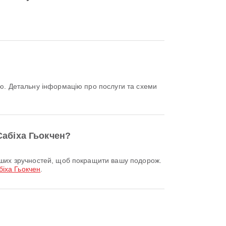
Сабіха Гьокчен?
іха Гьокчен
.