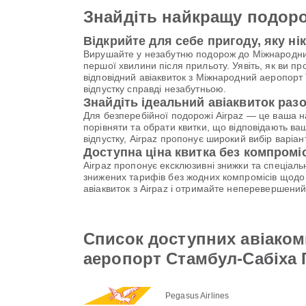
Знайдіть найкращу подоро
Відкрийте для себе пригоду, яку ні
Вирушайте у незабутню подорож до Міжнародний
першої хвилини після прильоту. Уявіть, як ви п
відповідний авіаквиток з Міжнародний аеропорт 
відпустку справді незабутньою.
Знайдіть ідеальний авіаквиток разо
Для безперебійної подорожі Airpaz — це ваша 
порівняти та обрати квитки, що відповідають ва
відпустку, Airpaz пропонує широкий вибір варі
Доступна ціна квитка без компромі
Airpaz пропонує ексклюзивні знижки та спеціал
знижених тарифів без жодних компромісів щодо 
авіаквиток з Airpaz і отримайте неперевершени
Список доступних авіаком
аеропорт Стамбул-Сабіха 
Pegasus Airlines