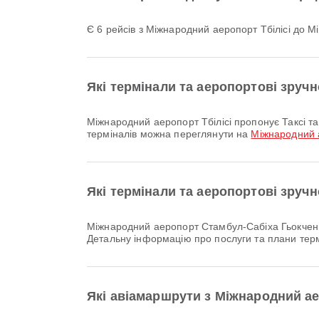
Є 6 рейсів з Міжнародний аеропорт Тбілісі до
Які термінали та аеропортові зручн
Міжнародний аеропорт Тбілісі пропонує Таксі та багато інших зручностей, щоб зробити вашу поїздку комфортнішою. Детальну інформацію про послуги та схеми
терміналів можна переглянути на
Міжнародний а
Які термінали та аеропортові зруч
Міжнародний аеропорт Стамбул-Сабіха Гьокчен пропонує Служба обміну валют, Таксі, Дитяча кімната та багато інших зручностей, щоб покращити вашу подорож.
Детальну інформацію про послуги та плани тер
Які авіамаршрути з Міжнародний а