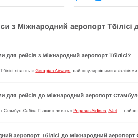
си з Міжнародний аеропорт Тбілісі
ми для рейсів з Міжнародний аеропорт Тбілісі?
Тбілісі літають із
Georgian Airways
, найпопулярнішими авіалініями 
ми для рейсів до Міжнародний аеропорт Стамбул
рт Стамбул-Сабіха Гьокчен летять з
Pegasus Airlines
,
AJet
— найпопу
дний аеропорт Тбілісі до Міжнародний аеропорт