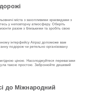
одорожі
ьовничі міста з захопливими краєвидами з
єтесь у неповторну атмосферу. Оберіть
ризонти разом з близькими та зробіть свою
учному інтерфейсу Airpaz допоможе вам
нтанну подорож чи ретельно організовану
о вигідною ціною. Насолоджуйтеся перевагами
е була такою простою. Забронюйте дешевий
сі до Міжнародний