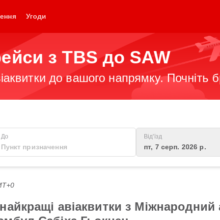
ення
Угоди
рейси з TBS до SAW
іаквитки до вашого напрямку. Почніть 
До
Від'їзд
пт, 7 серп. 2026 р.
GMT+0
найкращі авіаквитки з Міжнародний а