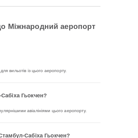
 до Міжнародний аеропорт
для вильотів із цього аеропорту.
-Сабіха Гьокчен?
лярнішими авіалініями цього аеропорту.
 Стамбул-Сабіха Гьокчен?