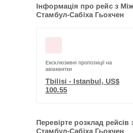
Інформація про рейс з Мі
Стамбул-Сабіха Гьокчен
Ексклюзивні пропозиції на
авіаквитки
Tbilisi - Istanbul, US$
100.55
Перевірте розклад рейсів
Стамбул-Сабіха Гьокчен