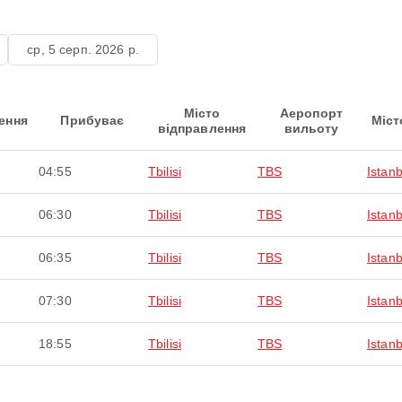
ср, 5 серп. 2026 р.
Місто
Аеропорт
ення
Прибуває
Міст
відправлення
вильоту
04:55
Tbilisi
TBS
Istanb
06:30
Tbilisi
TBS
Istanb
06:35
Tbilisi
TBS
Istanb
07:30
Tbilisi
TBS
Istanb
18:55
Tbilisi
TBS
Istanb