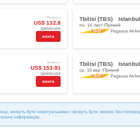
Почати з
Tbilisi (TBS)
Istanbu
US$ 132.8
пн, 16 лист.
Прямий
Ціна/особа
Pegasus Airlin
книга
Почати з
Tbilisi (TBS)
Istanbu
US$ 153.91
ср, 16 вер.
Прямий
Ціна/особа
Pegasus Airlin
книга
торінці, можуть бути неактуальними і можуть бути змінені без попе
уальну інформацію.