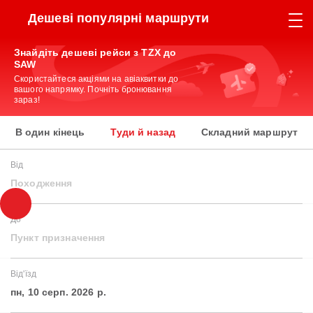
Дешеві популярні маршрути
Знайдіть дешеві рейси з TZX до
SAW
Скористайтеся акціями на авіаквитки до
вашого напрямку. Почніть бронювання
зараз!
В один кінець
Туди й назад
Складний маршрут
Від
Походження
До
Пункт призначення
Від'їзд
пн, 10 серп. 2026 р.