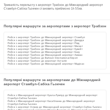
Тривалість перельоту з аеропорт Трабзон до Міжнародний аеропорт
Стамбул-Сабіха Гьокчен становить приблизно 1h 55хв.
Популярні маршрути за аеропортами з аеропорт Трабзон
Рейси з аеропорт Трабзон до Міжнародний аеропорт Стамбул
Рейси з аеропорт Трабзон до Міжнародний аеропорт Джидда
Рейси з аеропорт Трабзон до Міжнародний аеропорт Ріяд
Рейси з аеропорт Трабзон до Міжнародний аеропорт Маскат
Рейси з аеропорт Трабзон до Міжнародний аеропорт Кувейт
Рейси з аеропорт Трабзон до Міжнародний аеропорт Баку
Рейси з аеропорт Трабзон до Міжнародний аеропорт Амман
Рейси з аеропорт Трабзон до Bahrain International Airport
Рейси з аеропорт Трабзон до аеропорт Анталія
Рейси з аеропорт Трабзон до Міжнародний аеропорт Мадінах
Популярні маршрути за аеропортами до Міжнародний
аеропорт Стамбул-Сабіха Гьокчен
Рейси з Міжнародний аеропорт Куала-Лумпур до Міжнародний аеропорт
Стамбул-Сабіха Гьокчен
Рейси з Міжнародний аеропорт Касабланка до Міжнародний аеропорт
Стамбул-Сабіха Гьокчен
Рейси з аеропорт Алжир до Міжнародний аеропорт Стамбул-Сабіха Гьокчен
Рейси з Міжнародний аеропорт Москва-Внуково до Міжнародний аеропорт