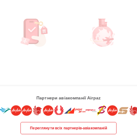
Партнери авіакомпанії Airpaz
Переглянути всіх партнерів-авіакомпаній