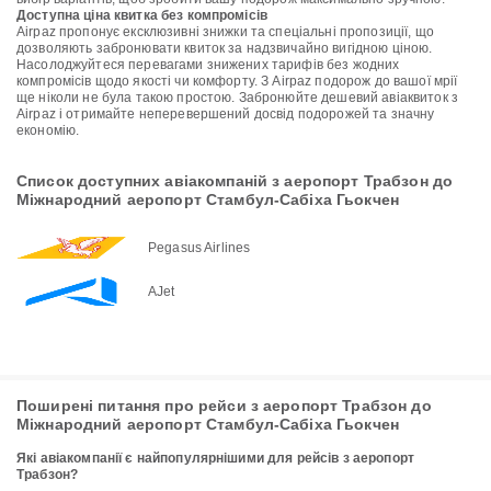
Доступна ціна квитка без компромісів
Airpaz пропонує ексклюзивні знижки та спеціальні пропозиції, що
дозволяють забронювати квиток за надзвичайно вигідною ціною.
Насолоджуйтеся перевагами знижених тарифів без жодних
компромісів щодо якості чи комфорту. З Airpaz подорож до вашої мрії
ще ніколи не була такою простою. Забронюйте дешевий авіаквиток з
Airpaz і отримайте неперевершений досвід подорожей та значну
економію.
Список доступних авіакомпаній з аеропорт Трабзон до
Міжнародний аеропорт Стамбул-Сабіха Гьокчен
Pegasus Airlines
AJet
Поширені питання про рейси з аеропорт Трабзон до
Міжнародний аеропорт Стамбул-Сабіха Гьокчен
Які авіакомпанії є найпопулярнішими для рейсів з аеропорт
Трабзон?