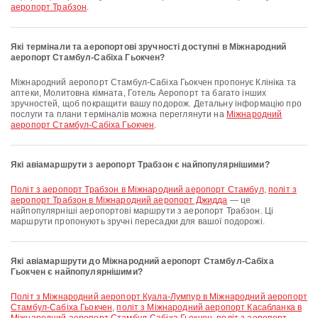
аеропорт Трабзон
.
Які термінали та аеропортові зручності доступні в Міжнародний
аеропорт Стамбул-Сабіха Гьокчен?
Міжнародний аеропорт Стамбул-Сабіха Гьокчен пропонує Клініка та
аптеки, Молитовна кімната, Готель Аеропорт та багато інших
зручностей, щоб покращити вашу подорож. Детальну інформацію про
послуги та плани терміналів можна переглянути на
Міжнародний
аеропорт Стамбул-Сабіха Гьокчен
.
Які авіамаршрути з аеропорт Трабзон є найпопулярнішими?
політ з аеропорт Трабзон в Міжнародний аеропорт Стамбул
,
політ з
аеропорт Трабзон в Міжнародний аеропорт Джидда
— це
найпопулярніші аеропортові маршрути з аеропорт Трабзон. Ці
маршрути пропонують зручні пересадки для вашої подорожі.
Які авіамаршрути до Міжнародний аеропорт Стамбул-Сабіха
Гьокчен є найпопулярнішими?
політ з Міжнародний аеропорт Куала-Лумпур в Міжнародний аеропорт
Стамбул-Сабіха Гьокчен
,
політ з Міжнародний аеропорт Касабланка в