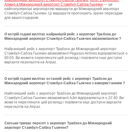
Міжнародний аеропорт Стамбул-Сабіха Гьокчен
,
політ з аеропорт
Алжир в Міжнародний аеропорт Стамбул-Сабіха Гьокчен
— це
найпопулярніші аеропортові маршрути до Міжнародний аеропорт
Стамбул-Сабіха Гьокчен. Ці маршрути пропонують зручні пересадки
для вашої подорожі.
О котрій годині вилітає найранішій рейс з аеропорт Трабзон до
Міжнародний аеропорт Стамбул-Сабіха Гьокчен авіакомпанією ?
Найраніший рейс з аеропорт Трабзон до Міжнародний аеропорт
Стамбул-Сабіха Гьокчен авіакомпанії Pegasus Airlines відправляється о
00:05. Ви можете переглянути цей розклад і порівняти інші доступні
варіанти перельотів на Airpaz.
О котрій годині вилітає останній рейс з аеропорт Трабзон до
Міжнародний аеропорт Стамбул-Сабіха Гьокчен з використанням ?
Найпізніший рейс з аеропорт Трабзон до Міжнародний аеропорт
Стамбул-Сабіха Гьокчен авіакомпанії AJet відправляється о 22:40. Ви
можете переглянути цей розклад і порівняти інші доступні варіанти
перельотів на Airpaz.
Скільки триває переліт з аеропорт Трабзон до Міжнародний
аеропорт Стамбул-Сабіха Гьокчен?