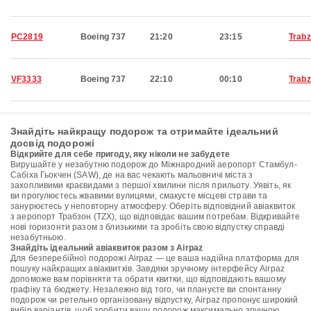
PC2819
Boeing 737
21:20
23:15
Trab
VF3333
Boeing 737
22:10
00:10
Trab
Знайдіть найкращу подорож та отримайте ідеальний
досвід подорожі
Відкрийте для себе пригоду, яку ніколи не забудете
Вирушайте у незабутню подорож до Міжнародний аеропорт Стамбул-
Сабіха Гьокчен (SAW), де на вас чекають мальовничі міста з
захопливими краєвидами з першої хвилини після прильоту. Уявіть, як
ви прогулюєтесь жвавими вулицями, смакуєте місцеві страви та
занурюєтесь у неповторну атмосферу. Оберіть відповідний авіаквиток
з аеропорт Трабзон (TZX), що відповідає вашим потребам. Відкривайте
нові горизонти разом з близькими та зробіть свою відпустку справді
незабутньою.
Знайдіть ідеальний авіаквиток разом з Airpaz
Для безперебійної подорожі Airpaz — це ваша надійна платформа для
пошуку найкращих авіаквитків. Завдяки зручному інтерфейсу Airpaz
допоможе вам порівняти та обрати квитки, що відповідають вашому
графіку та бюджету. Незалежно від того, чи плануєте ви спонтанну
подорож чи ретельно організовану відпустку, Airpaz пропонує широкий
вибір варіантів, щоб зробити вашу подорож максимально зручною.