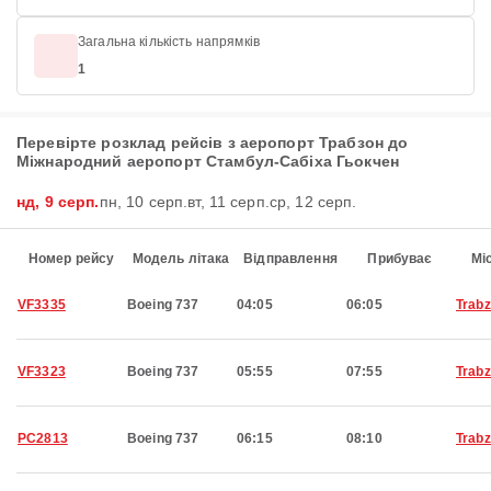
Загальна кількість напрямків
1
Перевірте розклад рейсів з аеропорт Трабзон до
Міжнародний аеропорт Стамбул-Сабіха Гьокчен
нд, 9 серп.
пн, 10 серп.
вт, 11 серп.
ср, 12 серп.
Номер рейсу
Модель літака
Відправлення
Прибуває
Мі
VF3335
Boeing 737
04:05
06:05
Trab
VF3323
Boeing 737
05:55
07:55
Trab
PC2813
Boeing 737
06:15
08:10
Trab