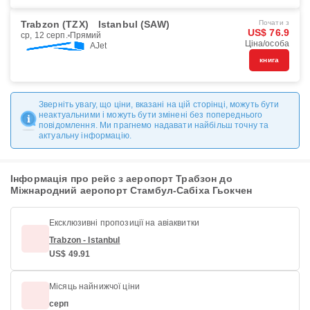
Trabzon (TZX)
Istanbul (SAW)
Почати з
US$ 76.9
ср, 12 серп.
Прямий
Ціна/особа
AJet
книга
Зверніть увагу, що ціни, вказані на цій сторінці, можуть бути
неактуальними і можуть бути змінені без попереднього
повідомлення. Ми прагнемо надавати найбільш точну та
актуальну інформацію.
Інформація про рейс з аеропорт Трабзон до
Міжнародний аеропорт Стамбул-Сабіха Гьокчен
Ексклюзивні пропозиції на авіаквитки
Trabzon - Istanbul
US$ 49.91
Місяць найнижчої ціни
серп