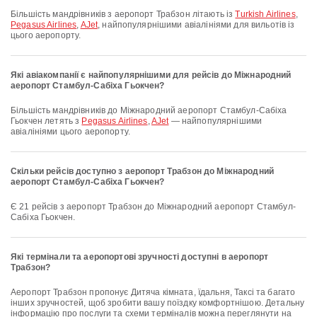
Більшість мандрівників з аеропорт Трабзон літають із
Turkish Airlines
,
Pegasus Airlines
,
AJet
, найпопулярнішими авіалініями для вильотів із
цього аеропорту.
Які авіакомпанії є найпопулярнішими для рейсів до Міжнародний
аеропорт Стамбул-Сабіха Гьокчен?
Більшість мандрівників до Міжнародний аеропорт Стамбул-Сабіха
Гьокчен летять з
Pegasus Airlines
,
AJet
— найпопулярнішими
авіалініями цього аеропорту.
Скільки рейсів доступно з аеропорт Трабзон до Міжнародний
аеропорт Стамбул-Сабіха Гьокчен?
Є 21 рейсів з аеропорт Трабзон до Міжнародний аеропорт Стамбул-
Сабіха Гьокчен.
Які термінали та аеропортові зручності доступні в аеропорт
Трабзон?
аеропорт Трабзон пропонує Дитяча кімната, їдальня, Таксі та багато
інших зручностей, щоб зробити вашу поїздку комфортнішою. Детальну
інформацію про послуги та схеми терміналів можна переглянути на