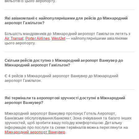
вильотів із цього аеропорту.
Які авіакомпанії є найпопулярнішими для рейсів до Міжнародний
аеропорт Гамільтон?
Більшість мандрівників до Міжнародний аеропорт Гамільтон летять з
Air Transat
,
Porter Airlines
,
WestJet
— найпопулярнішими авіалініями
цього аеропорту.
Скільки рейсів доступно з Міжнародний аеропорт Ванкувер до
Міжнародний аеропорт Гамільтон?
Є 4 рейсів з Міжнародний аеропорт Ванкувер до Міжнародний
аеропорт Гамільтон.
Які термінали та аеропортові зручності доступні в Міжнародний
аеропорт Ванкувер?
Міжнародний аеропорт Ванкувер пропонує Готель Аеропорт,
Банківське обслуговування/банкомат, Зона очікування та багато інших
зручностей, щоб зробити вашу поїздку комфортнішою. Детальну
інформацію про послуги та схеми терміналів можна переглянути на
Міжнародний аеропорт Ванкувер
.