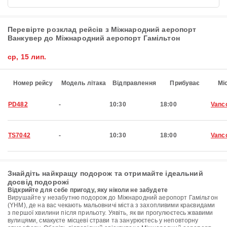
Перевірте розклад рейсів з Міжнародний аеропорт
Ванкувер до Міжнародний аеропорт Гамільтон
ср, 15 лип.
Номер рейсу
Модель літака
Відправлення
Прибуває
Мі
PD482
-
10:30
18:00
Vanc
TS7042
-
10:30
18:00
Vanc
Знайдіть найкращу подорож та отримайте ідеальний
досвід подорожі
Відкрийте для себе пригоду, яку ніколи не забудете
Вирушайте у незабутню подорож до Міжнародний аеропорт Гамільтон
(YHM), де на вас чекають мальовничі міста з захопливими краєвидами
з першої хвилини після прильоту. Уявіть, як ви прогулюєтесь жвавими
вулицями, смакуєте місцеві страви та занурюєтесь у неповторну