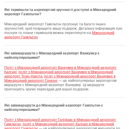
Які термінали та аеропортові зручності доступні в Міжнародний
аеропорт Гамільтон?
Міжнародний аеропорт Гамільтон пропонує та багато інших
зручностей, щоб покращити вашу подорож. Детальну інформацію про
послуги та плани терміналів можна переглянути на
Міжнародний
аеропорт Гамільтон
.
Які авіамаршрути з Міжнародний аеропорт Ванкувер є
найпопулярнішими?
політ з Міжнародний аеропорт Ванкувер в Міжнародний аеропорт
Калгарі
,
політ з Міжнародний аеропорт Ванкувер в Міжнародний
аеропорт Токіо-Наріта
,
політ з Міжнародний аеропорт Ванкувер в
Міжнародний аеропорт Гонконг
— це найпопулярніші аеропортові
маршрути з Міжнародний аеропорт Ванкувер. Ці маршрути
пропонують зручні пересадки для вашої подорожі.
Які авіамаршрути до Міжнародний аеропорт Гамільтон є
найпопулярнішими?
політ з Міжнародний аеропорт Галіфакс в Міжнародний аеропорт
Гамільтон
,
політ з Міжнародний аеропорт Калгарі в Міжнародний
аеропорт Гамільтон
— це найпопулярніші аеропортові маршрути до