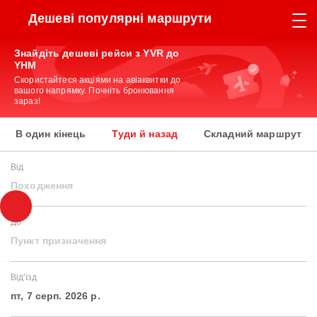
Дешеві популярні маршрути
Знайдіть дешеві рейси з YVR до
YHM
Скористайтеся акціями на авіаквитки до
вашого напрямку. Почніть бронювання
зараз!
В один кінець
Туди й назад
Складний маршрут
Від
Походження
До
Пункт призначення
Від'їзд
пт, 7 серп. 2026 р.