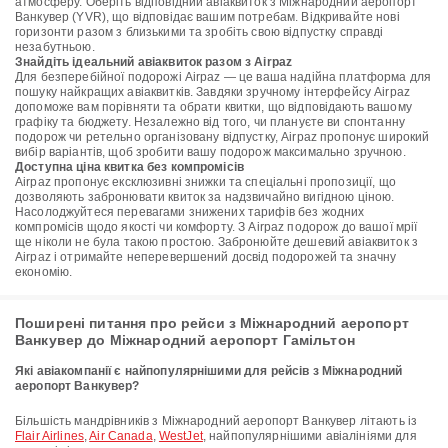
атмосферу. Оберіть відповідний авіаквиток з Міжнародний аеропорт
Ванкувер (YVR), що відповідає вашим потребам. Відкривайте нові
горизонти разом з близькими та зробіть свою відпустку справді
незабутньою.
Знайдіть ідеальний авіаквиток разом з Airpaz
Для безперебійної подорожі Airpaz — це ваша надійна платформа для
пошуку найкращих авіаквитків. Завдяки зручному інтерфейсу Airpaz
допоможе вам порівняти та обрати квитки, що відповідають вашому
графіку та бюджету. Незалежно від того, чи плануєте ви спонтанну
подорож чи ретельно організовану відпустку, Airpaz пропонує широкий
вибір варіантів, щоб зробити вашу подорож максимально зручною.
Доступна ціна квитка без компромісів
Airpaz пропонує ексклюзивні знижки та спеціальні пропозиції, що
дозволяють забронювати квиток за надзвичайно вигідною ціною.
Насолоджуйтеся перевагами знижених тарифів без жодних
компромісів щодо якості чи комфорту. З Airpaz подорож до вашої мрії
ще ніколи не була такою простою. Забронюйте дешевий авіаквиток з
Airpaz і отримайте неперевершений досвід подорожей та значну
економію.
Поширені питання про рейси з Міжнародний аеропорт
Ванкувер до Міжнародний аеропорт Гамільтон
Які авіакомпанії є найпопулярнішими для рейсів з Міжнародний
аеропорт Ванкувер?
Більшість мандрівників з Міжнародний аеропорт Ванкувер літають із
Flair Airlines
,
Air Canada
,
WestJet
, найпопулярнішими авіалініями для