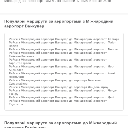
Міжнародний аеропорт Гамільтон становить приблизно 4h 30хв.
Популярні маршрути за аеропортами з Міжнародний
аеропорт Ванкувер
Рейси з Міжнародний аеропорт Ванкувер до Міжнародний аеропорт Калгарі
Рейси з Міжнародний аеропорт Ванкувер до Міжнародний аеропорт Токіо-
Наріта
Рейси з Міжнародний аеропорт Ванкувер до Міжнародний аеропорт Гонконг
Рейси з Міжнародний аеропорт Ванкувер до Міжнародний аеропорт
Тайвань-Таоюань
Рейси з Міжнародний аеропорт Ванкувер до Міжнародний аеропорт
Торонто-Пірсон
Рейси з Міжнародний аеропорт Ванкувер до Міжнародний аеропорт Лос-
Анджелес
Рейси з Міжнародний аеропорт Ванкувер до Міжнародний аеропорт імені
Ніноя Акіно
Рейси з Міжнародний аеропорт Ванкувер до аеропорт Бангкок–
Суварнабхумі
Рейси з Міжнародний аеропорт Ванкувер до аеропорт Лондон-Гітроу
Рейси з Міжнародний аеропорт Ванкувер до Міжнародний аеропорт Ченду
Т’янфу
Рейси з Міжнародний аеропорт Ванкувер до Міжнародний аеропорт Делі
Рейси з Міжнародний аеропорт Ванкувер до Міжнародний аеропорт
Едмонтон
Популярні маршрути за аеропортами до Міжнародний
аеропорт Гамільтон