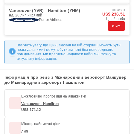
Vancouver (YVR)
Hamilton (YHM)
Почати з
US$ 236.51
нд, 26 лип.
Прямий
Ціна/особа
Porter Airlines
книга
Зверніть увагу, що ціни, вказані на цій сторінці, можуть бути
неактуальними і можуть бути змінені без попереднього
повідомлення. Ми прагнемо надавати найбільш точну та
актуальну інформацію.
Інформація про рейс з Міжнародний аеропорт Ванкувер
до Міжнародний аеропорт Гамільтон
Ексклюзивні пропозиції на авіаквитки
Vancouver - Hamilton
US$ 171.12
Місяць найнижчої ціни
лип