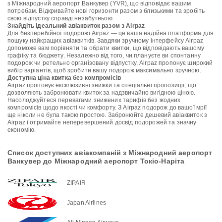
з Міжнародний аеропорт Ванкувер (YVR), що відповідає вашим
потребам. Відкривайте нові горизонти разом з близькими та зробіть
свою відпустку справді незабутньою.
Знайдіть ідеальний авіаквиток разом з Airpaz
Для безперебійної подорожі Airpaz — це ваша надійна платформа для
пошуку найкращих авіаквитків. Завдяки зручному інтерфейсу Airpaz
допоможе вам порівняти та обрати квитки, що відповідають вашому
графіку та бюджету. Незалежно від того, чи плануєте ви спонтанну
подорож чи ретельно організовану відпустку, Airpaz пропонує широкий
вибір варіантів, щоб зробити вашу подорож максимально зручною.
Доступна ціна квитка без компромісів
Airpaz пропонує ексклюзивні знижки та спеціальні пропозиції, що
дозволяють забронювати квиток за надзвичайно вигідною ціною.
Насолоджуйтеся перевагами знижених тарифів без жодних
компромісів щодо якості чи комфорту. З Airpaz подорож до вашої мрії
ще ніколи не була такою простою. Забронюйте дешевий авіаквиток з
Airpaz і отримайте неперевершений досвід подорожей та значну
економію.
Список доступних авіакомпаній з Міжнародний аеропорт
Ванкувер до Міжнародний аеропорт Токіо-Наріта
ZIPAIR
Japan Airlines