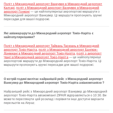
політ з Міжнародний аеропорт Ванкувер в Міжнародний аеропорт
Калгарі
,
політ з Міжнародний аеропорт Ванкувер в Міжнародний
аеропорт Гонконг
— це найпопулярніші аеропортові маршрути з
Міжнародний аеропорт Ванкувер. Ці маршрути пропонують зручні
пересадки для вашої подорожі.
Які авіамаршрути до Міжнародний аеропорт Токіо-Наріта є
найпопулярнішими?
політ з Міжнародний аеропорт Тайвань-Таоюань в Міжнародний
аеропорт Токіо-Наріта
,
політ з Міжнародний аеропорт Бангкок–
Донмианг в Міжнародний аеропорт Токіо-Наріта
,
політ з аеропорт
Чангі в Міжнародний аеропорт Токіо-Наріта
— це найпопулярніші
аеропортові маршрути до Міжнародний аеропорт Токіо-Наріта. Ці
маршрути пропонують зручні пересадки для вашої подорожі.
О котрій годині вилітає найранішій рейс з Міжнародний аеропорт
Ванкувер до Міжнародний аеропорт Токіо-Наріта авіакомпанією ?
Найраніший рейс з Міжнародний аеропорт Ванкувер до Міжнародний
аеропорт Токіо-Наріта авіакомпанії ZIPAIR відправляється о 10:30. Ви
можете переглянути цей розклад і порівняти інші доступні варіанти
перельотів на Airpaz.