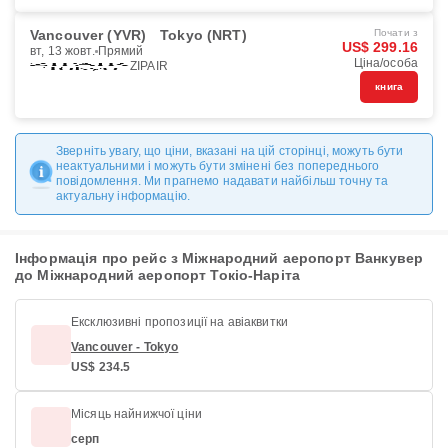
Vancouver (YVR)
Tokyo (NRT)
Почати з
US$ 299.16
вт, 13 жовт.
Прямий
Ціна/особа
ZIPAIR
книга
Зверніть увагу, що ціни, вказані на цій сторінці, можуть бути
неактуальними і можуть бути змінені без попереднього
повідомлення. Ми прагнемо надавати найбільш точну та
актуальну інформацію.
Інформація про рейс з Міжнародний аеропорт Ванкувер
до Міжнародний аеропорт Токіо-Наріта
Ексклюзивні пропозиції на авіаквитки
Vancouver - Tokyo
US$ 234.5
Місяць найнижчої ціни
серп