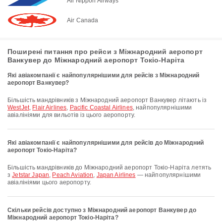
All Nippon Airways
Air Canada
Поширені питання про рейси з Міжнародний аеропорт
Ванкувер до Міжнародний аеропорт Токіо-Наріта
Які авіакомпанії є найпопулярнішими для рейсів з Міжнародний
аеропорт Ванкувер?
Більшість мандрівників з Міжнародний аеропорт Ванкувер літають із
WestJet
,
Flair Airlines
,
Pacific Coastal Airlines
, найпопулярнішими
авіалініями для вильотів із цього аеропорту.
Які авіакомпанії є найпопулярнішими для рейсів до Міжнародний
аеропорт Токіо-Наріта?
Більшість мандрівників до Міжнародний аеропорт Токіо-Наріта летять
з
Jetstar Japan
,
Peach Aviation
,
Japan Airlines
— найпопулярнішими
авіалініями цього аеропорту.
Скільки рейсів доступно з Міжнародний аеропорт Ванкувер до
Міжнародний аеропорт Токіо-Наріта?