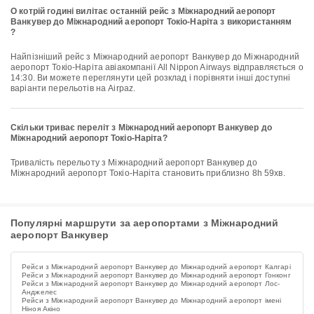
О котрій годині вилітає останній рейс з Міжнародний аеропорт
Ванкувер до Міжнародний аеропорт Токіо-Наріта з використанням
?
Найпізніший рейс з Міжнародний аеропорт Ванкувер до Міжнародний
аеропорт Токіо-Наріта авіакомпанії All Nippon Airways відправляється о
14:30. Ви можете переглянути цей розклад і порівняти інші доступні
варіанти перельотів на Airpaz.
Скільки триває переліт з Міжнародний аеропорт Ванкувер до
Міжнародний аеропорт Токіо-Наріта?
Тривалість перельоту з Міжнародний аеропорт Ванкувер до
Міжнародний аеропорт Токіо-Наріта становить приблизно 8h 59хв.
Популярні маршрути за аеропортами з Міжнародний
аеропорт Ванкувер
Рейси з Міжнародний аеропорт Ванкувер до Міжнародний аеропорт Калгарі
Рейси з Міжнародний аеропорт Ванкувер до Міжнародний аеропорт Гонконг
Рейси з Міжнародний аеропорт Ванкувер до Міжнародний аеропорт Лос-
Анджелес
Рейси з Міжнародний аеропорт Ванкувер до Міжнародний аеропорт імені
Ніноя Акіно