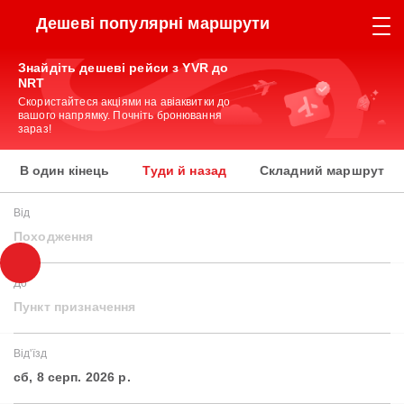
Дешеві популярні маршрути
Знайдіть дешеві рейси з YVR до
NRT
Скористайтеся акціями на авіаквитки до
вашого напрямку. Почніть бронювання
зараз!
В один кінець
Туди й назад
Складний маршрут
Від
Походження
До
Пункт призначення
Від'їзд
сб, 8 серп. 2026 р.