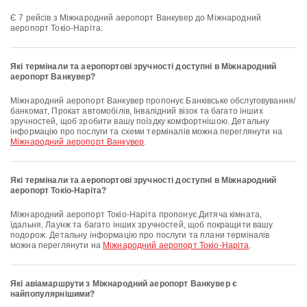
Є 7 рейсів з Міжнародний аеропорт Ванкувер до Міжнародний
аеропорт Токіо-Наріта.
Які термінали та аеропортові зручності доступні в Міжнародний
аеропорт Ванкувер?
Міжнародний аеропорт Ванкувер пропонує Банківське обслуговування/
банкомат, Прокат автомобілів, Інвалідний візок та багато інших
зручностей, щоб зробити вашу поїздку комфортнішою. Детальну
інформацію про послуги та схеми терміналів можна переглянути на
Міжнародний аеропорт Ванкувер
.
Які термінали та аеропортові зручності доступні в Міжнародний
аеропорт Токіо-Наріта?
Міжнародний аеропорт Токіо-Наріта пропонує Дитяча кімната,
їдальня, Лаунж та багато інших зручностей, щоб покращити вашу
подорож. Детальну інформацію про послуги та плани терміналів
можна переглянути на
Міжнародний аеропорт Токіо-Наріта
.
Які авіамаршрути з Міжнародний аеропорт Ванкувер є
найпопулярнішими?