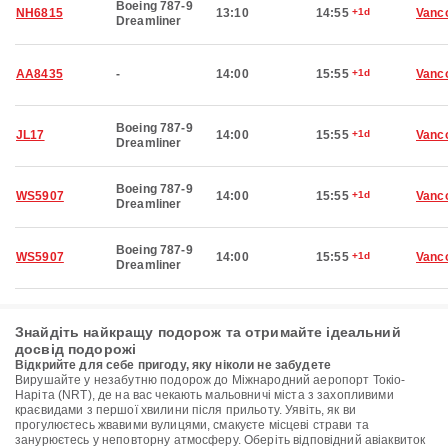
Boeing 787-9
NH6815
13:10
14:55
+1d
Vanc
Dreamliner
AA8435
-
14:00
15:55
+1d
Vanc
Boeing 787-9
JL17
14:00
15:55
+1d
Vanc
Dreamliner
Boeing 787-9
WS5907
14:00
15:55
+1d
Vanc
Dreamliner
Boeing 787-9
WS5907
14:00
15:55
+1d
Vanc
Dreamliner
Знайдіть найкращу подорож та отримайте ідеальний
досвід подорожі
Відкрийте для себе пригоду, яку ніколи не забудете
Вирушайте у незабутню подорож до Міжнародний аеропорт Токіо-
Наріта (NRT), де на вас чекають мальовничі міста з захопливими
краєвидами з першої хвилини після прильоту. Уявіть, як ви
прогулюєтесь жвавими вулицями, смакуєте місцеві страви та
занурюєтесь у неповторну атмосферу. Оберіть відповідний авіаквиток