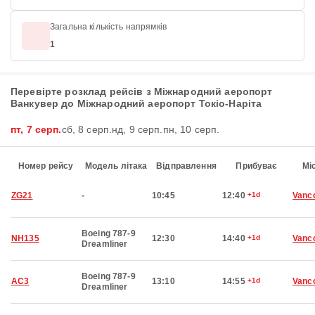
Загальна кількість напрямків
1
Перевірте розклад рейсів з Міжнародний аеропорт
Ванкувер до Міжнародний аеропорт Токіо-Наріта
пт, 7 серп.
сб, 8 серп.
нд, 9 серп.
пн, 10 серп.
Номер рейсу
Модель літака
Відправлення
Прибуває
Мі
ZG21
-
10:45
12:40
+1d
Vanc
Boeing 787-9
NH135
12:30
14:40
+1d
Vanc
Dreamliner
Boeing 787-9
AC3
13:10
14:55
+1d
Vanc
Dreamliner