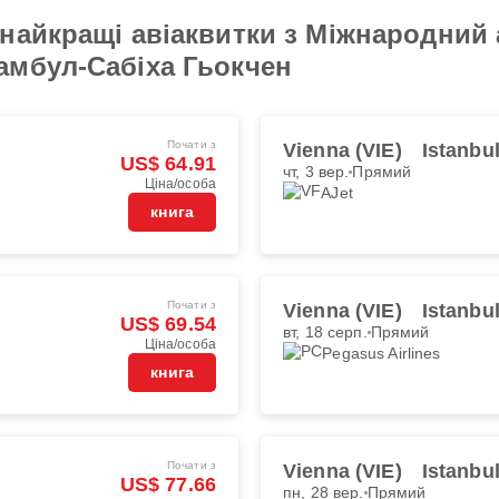
найкращі авіаквитки з Міжнародний 
амбул-Сабіха Гьокчен
Почати з
Vienna (VIE)
Istanbu
US$ 64.91
чт, 3 вер.
Прямий
Ціна/особа
AJet
книга
Почати з
Vienna (VIE)
Istanbu
US$ 69.54
вт, 18 серп.
Прямий
Ціна/особа
Pegasus Airlines
книга
Почати з
Vienna (VIE)
Istanbu
US$ 77.66
пн, 28 вер.
Прямий