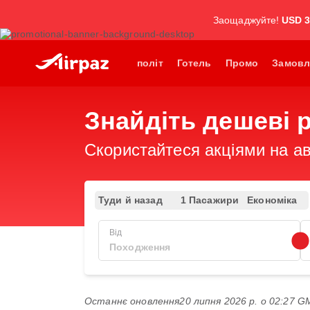
Заощаджуйте!
USD 
політ
Готель
Промо
Замовл
Знайдіть дешеві 
Скористайтеся акціями на ав
Туди й назад
1 Пасажири
Економіка
Від
Останнє оновлення
20 липня 2026 р. о 02:27 