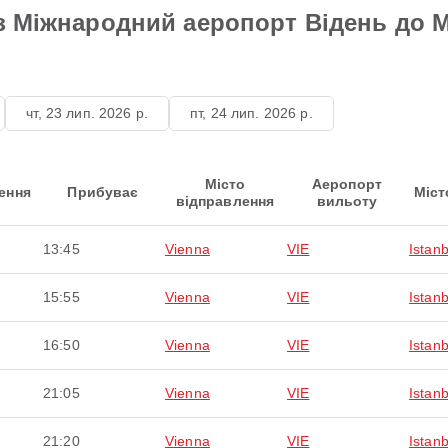
 з Міжнародний аеропорт Відень до
чт, 23 лип. 2026 р.
пт, 24 лип. 2026 р.
Місто
Аеропорт
ення
Прибуває
Міст
відправлення
вильоту
13:45
Vienna
VIE
Istanb
15:55
Vienna
VIE
Istanb
16:50
Vienna
VIE
Istanb
21:05
Vienna
VIE
Istanb
21:20
Vienna
VIE
Istanb