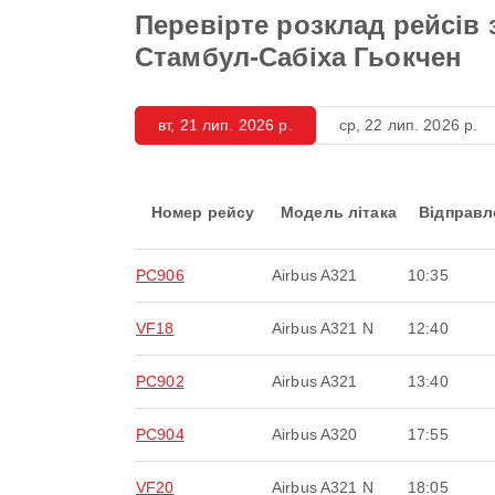
Перевірте розклад рейсів
Стамбул-Сабіха Гьокчен
вт, 21 лип. 2026 р.
ср, 22 лип. 2026 р.
Номер рейсу
Модель літака
Відправл
PC906
Airbus A321
10:35
VF18
Airbus A321 N
12:40
PC902
Airbus A321
13:40
PC904
Airbus A320
17:55
VF20
Airbus A321 N
18:05