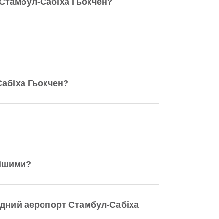
 Стамбул-Сабіха Гьокчен?
Сабіха Гьокчен?
нішими?
одний аеропорт Стамбул-Сабіха