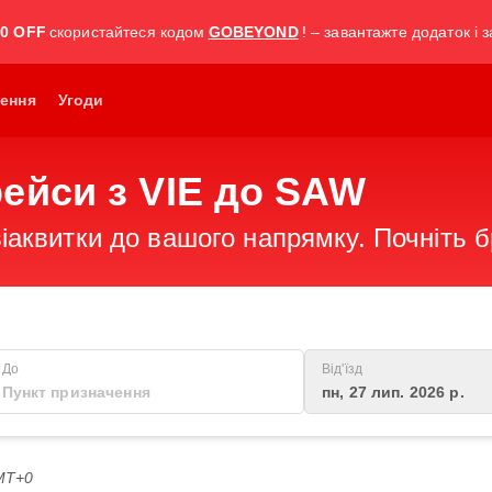
30 OFF
скористайтеся кодом
GOBEYOND
! – завантажте додаток і 
ення
Угоди
рейси з VIE до SAW
іаквитки до вашого напрямку. Почніть 
До
Від'їзд
пн, 27 лип. 2026 р.
GMT+0