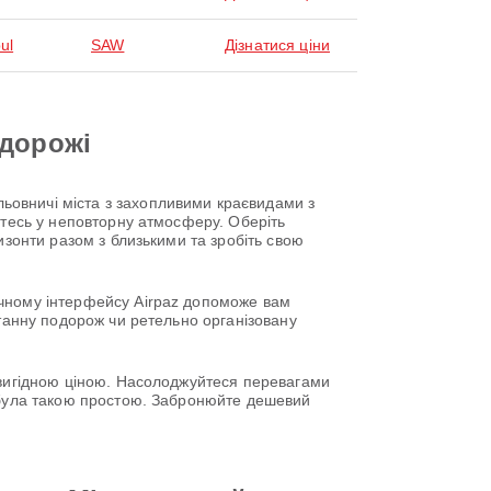
ul
SAW
Дізнатися ціни
одорожі
ьовничі міста з захопливими краєвидами з
єтесь у неповторну атмосферу. Оберіть
изонти разом з близькими та зробіть свою
учному інтерфейсу Airpaz допоможе вам
нтанну подорож чи ретельно організовану
о вигідною ціною. Насолоджуйтеся перевагами
е була такою простою. Забронюйте дешевий