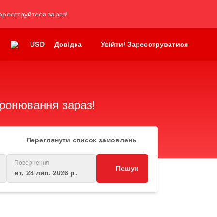
зареєструйтеся зараз!
USD
Довідка
Увійти/ Зареєструватися
бронювання зараз!
Переглянути список замовлень
Повернення
Пошук
вт, 28 лип. 2026 р.