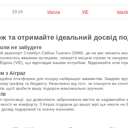
23:15
Vienna
VIE
Istanb
ж та отримайте ідеальний досвід п
коли не забудете
 аеропорт Стамбул-Сабіха Гьокчен (SAW), де на вас чекають мал
рогулюєтесь жвавими вулицями, смакуєте місцеві страви та занурю
Відень (VIE), що відповідає вашим потребам. Відкривайте нові гор
м з Airpaz
надійна платформа для пошуку найкращих авіаквитків. Завдяки зр
шому графіку та бюджету. Незалежно від того, чи плануєте ви спо
антів, щоб зробити вашу подорож максимально зручною.
сів
ьні пропозиції, що дозволяють забронювати квиток за надзвичайн
якості чи комфорту. З Airpaz подорож до вашої мрії ще ніколи н
й досвід подорожей та значну економію.