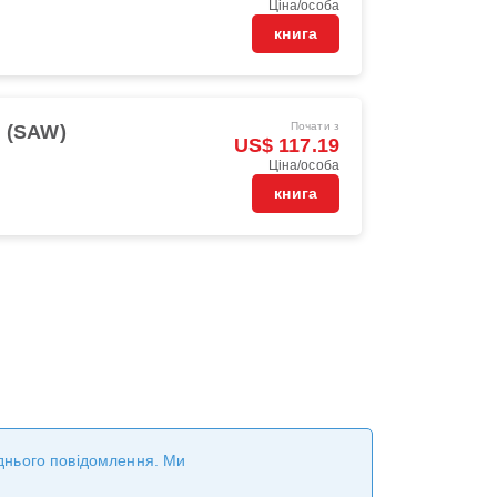
Ціна/особа
книга
Почати з
l (SAW)
US$ 117.19
Ціна/особа
книга
реднього повідомлення. Ми