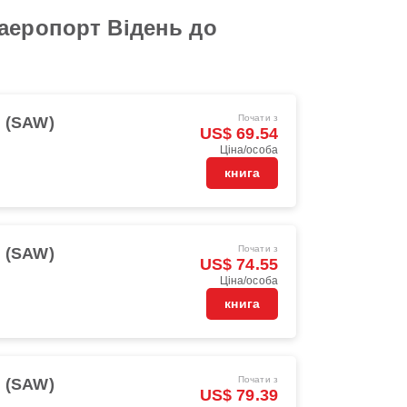
аеропорт Відень до
Почати з
l (SAW)
US$ 69.54
Ціна/особа
книга
Почати з
l (SAW)
US$ 74.55
Ціна/особа
книга
Почати з
l (SAW)
US$ 79.39