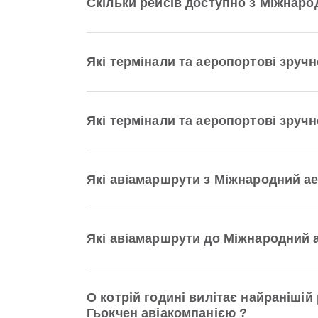
Скільки рейсів доступно з Міжнар
Які термінали та аеропортові зруч
Які термінали та аеропортові зруч
Які авіамаршрути з Міжнародний а
Які авіамаршрути до Міжнародний 
О котрій годині вилітає найраніші
Гьокчен авіакомпанією ?