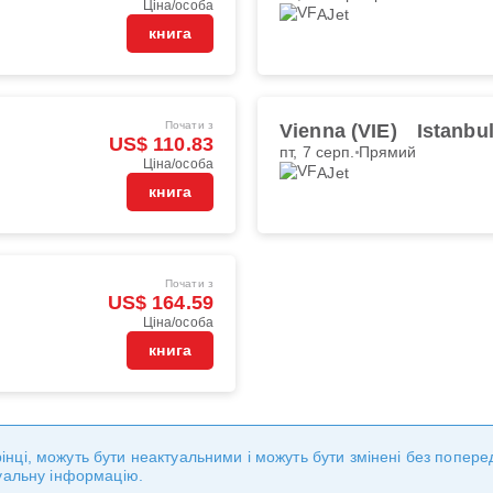
Ціна/особа
AJet
книга
Почати з
Vienna (VIE)
Istanbu
US$ 110.83
пт, 7 серп.
Прямий
Ціна/особа
AJet
книга
Почати з
US$ 164.59
Ціна/особа
книга
торінці, можуть бути неактуальними і можуть бути змінені без попе
уальну інформацію.