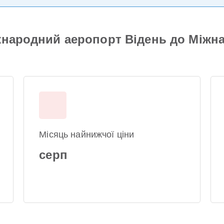
жнародний аеропорт Відень до Міжн
Місяць найнижчої ціни
серп