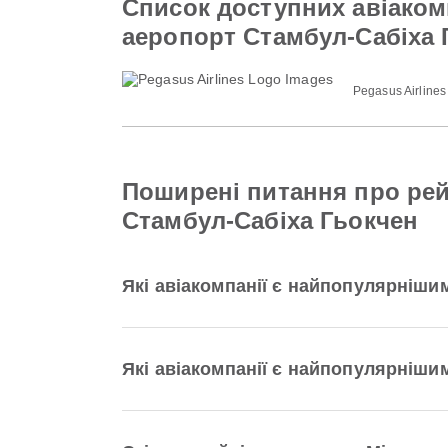
Список доступних авіаком
аеропорт Стамбул-Сабіха 
Pegasus Airlines
Поширені питання про ре
Стамбул-Сабіха Гьокчен
Які авіакомпанії є найпопулярніши
Які авіакомпанії є найпопулярніши