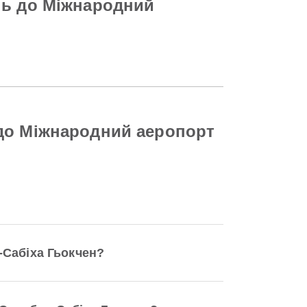
нь до Міжнародний
 до Міжнародний аеропорт
-Сабіха Гьокчен?