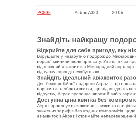
PC908
Airbus A320
20:05
Знайдіть найкращу подоро
Відкрийте для себе пригоду, яку ні
Вирушайте у незабутню подорож до Міжнародний
першої хвилини після прильоту. Уявіть, як ви п
відповідний авіаквиток з Міжнародний аеропорт 
відпустку справді незабутньою.
Знайдіть ідеальний авіаквиток разо
Для безперебійної подорожі Airpaz — це ваша 
порівняти та обрати квитки, що відповідають ва
відпустку, Airpaz пропонує широкий вибір варі
Доступна ціна квитка без компромі
Airpaz пропонує ексклюзивні знижки та спеціал
знижених тарифів без жодних компромісів щодо 
авіаквиток з Airpaz і отримайте неперевершени