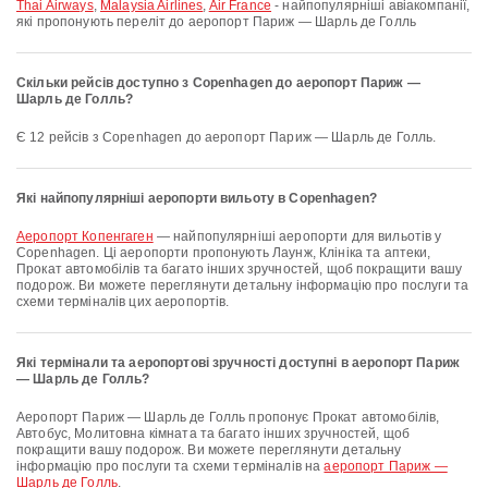
Thai Airways
,
Malaysia Airlines
,
Air France
- найпопулярніші авіакомпанії,
які пропонують переліт до аеропорт Париж — Шарль де Голль
Скільки рейсів доступно з Copenhagen до аеропорт Париж —
Шарль де Голль?
Є 12 рейсів з Copenhagen до аеропорт Париж — Шарль де Голль.
Які найпопулярніші аеропорти вильоту в Copenhagen?
аеропорт Копенгаген
— найпопулярніші аеропорти для вильотів у
Copenhagen. Ці аеропорти пропонують Лаунж, Клініка та аптеки,
Прокат автомобілів та багато інших зручностей, щоб покращити вашу
подорож. Ви можете переглянути детальну інформацію про послуги та
схеми терміналів цих аеропортів.
Які термінали та аеропортові зручності доступні в аеропорт Париж
— Шарль де Голль?
аеропорт Париж — Шарль де Голль пропонує Прокат автомобілів,
Автобус, Молитовна кімната та багато інших зручностей, щоб
покращити вашу подорож. Ви можете переглянути детальну
інформацію про послуги та схеми терміналів на
аеропорт Париж —
Шарль де Голль
.