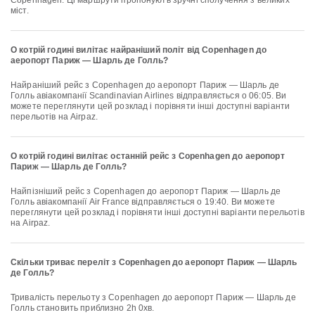
Copenhagen. Ці маршрути пропонують зручні сполучення з великих
міст.
О котрій годині вилітає найраніший політ від Copenhagen до
аеропорт Париж — Шарль де Голль?
Найраніший рейс з Copenhagen до аеропорт Париж — Шарль де
Голль авіакомпанії Scandinavian Airlines відправляється о 06:05. Ви
можете переглянути цей розклад і порівняти інші доступні варіанти
перельотів на Airpaz.
О котрій годині вилітає останній рейс з Copenhagen до аеропорт
Париж — Шарль де Голль?
Найпізніший рейс з Copenhagen до аеропорт Париж — Шарль де
Голль авіакомпанії Air France відправляється о 19:40. Ви можете
переглянути цей розклад і порівняти інші доступні варіанти перельотів
на Airpaz.
Скільки триває переліт з Copenhagen до аеропорт Париж — Шарль
де Голль?
Тривалість перельоту з Copenhagen до аеропорт Париж — Шарль де
Голль становить приблизно 2h 0хв.