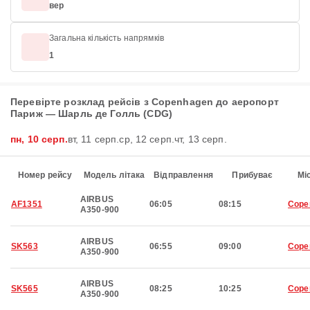
вер
Загальна кількість напрямків
1
Перевірте розклад рейсів з Copenhagen до аеропорт
Париж — Шарль де Голль (CDG)
пн, 10 серп.
вт, 11 серп.
ср, 12 серп.
чт, 13 серп.
Номер рейсу
Модель літака
Відправлення
Прибуває
Мі
AIRBUS
AF1351
06:05
08:15
Cope
A350-900
AIRBUS
SK563
06:55
09:00
Cope
A350-900
AIRBUS
SK565
08:25
10:25
Cope
A350-900