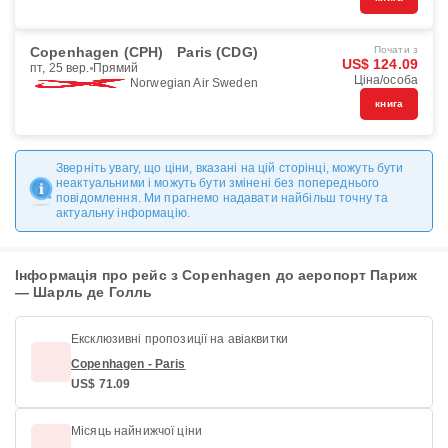
Copenhagen (CPH)
Paris (CDG)
Почати з
US$ 124.09
пт, 25 вер.
Прямий
Ціна/особа
Norwegian Air Sweden
книга
Зверніть увагу, що ціни, вказані на цій сторінці, можуть бути
неактуальними і можуть бути змінені без попереднього
повідомлення. Ми прагнемо надавати найбільш точну та
актуальну інформацію.
Інформація про рейс з Copenhagen до аеропорт Париж
— Шарль де Голль
Ексклюзивні пропозиції на авіаквитки
Copenhagen - Paris
US$ 71.09
Місяць найнижчої ціни