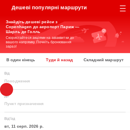
Дешеві популярні маршрути
Знайдіть дешеві рейси з
Copenhagen до аеропорт Париж —
Шарль де Голль
Скористайтеся акціями на авіаквитки до
вашого напрямку. Почніть бронювання
зараз!
В один кінець
Туди й назад
Складний маршрут
Від
Походження
До
Пункт призначення
Від'їзд
вт, 11 серп. 2026 р.