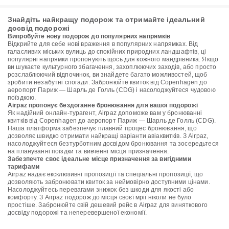
Знайдіть найкращу подорож та отримайте ідеальний
досвід подорожі
Випробуйте нову подорож до популярних напрямків
Відкрийте для себе нові враження в популярних напрямках. Від
галасливих міських вулиць до спокійних природних ландшафтів, ці
популярні напрямки пропонують щось для кожного мандрівника. Якщо
ви шукаєте культурного збагачення, захоплюючих заходів, або просто
розслаблюючий відпочинок, ви знайдете багато можливостей, щоб
зробити незабутні спогади. Забронюйте квиток від Copenhagen до
аеропорт Париж — Шарль де Голль (CDG) і насолоджуйтеся чудовою
поїздкою.
Airpaz пропонує бездоганне бронювання для вашої подорожі
Як надійний онлайн-турагент, Airpaz допоможе вам у бронюванні
квитків від Copenhagen до аеропорт Париж — Шарль де Голль (CDG).
Наша платформа забезпечує плавний процес бронювання, що
дозволяє швидко отримати найкращі варіанти авіаквитків. З Airpaz,
насолоджуйтеся безтурботним досвідом бронювання та зосередьтеся
на плануванні поїздки та вивченні місця призначення.
Забезпечте своє ідеальне місце призначення за вигідними
тарифами
Airpaz надає ексклюзивні пропозиції та спеціальні пропозиції, що
дозволяють забронювати квиток за неймовірно доступними цінами.
Насолоджуйтесь перевагами знижок без шкоди для якості або
комфорту. З Airpaz подорож до місця своєї мрії ніколи не було
простіше. Забронюйте свій дешевий рейс в Airpaz для виняткового
досвіду подорожі та неперевершеної економії.