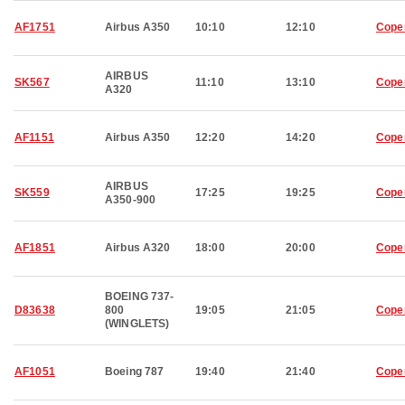
AF1751
Airbus A350
10:10
12:10
Cope
AIRBUS
SK567
11:10
13:10
Cope
A320
AF1151
Airbus A350
12:20
14:20
Cope
AIRBUS
SK559
17:25
19:25
Cope
A350-900
AF1851
Airbus A320
18:00
20:00
Cope
BOEING 737-
D83638
800
19:05
21:05
Cope
(WINGLETS)
AF1051
Boeing 787
19:40
21:40
Cope