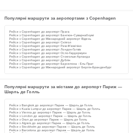
Популярні маршрути за аеропортами з Copenhagen
Рейси з Copenhagen до аеропорт Прага
Рейси з Copenhagen до аеропорт Бангкок–Суварнабхумі
Рейси з Copenhagen до Міжнародний аеропорт Відень
Рейси з Copenhagen до аеропорт Схіпгол
Рейси з Copenhagen до аеропорт Рим-Ф'юмічіно
Рейси з Copenhagen до аеропорт Лондон-Гатвік
Рейси з Copenhagen до аеропорт Осло-Гардермуен
Рейси з Copenhagen до аеропорт Стокгольм-Арланда
Рейси з Copenhagen до аеропорт Дублін
Рейси з Copenhagen до аеропорт Барселона - Ель-Прат
Рейси з Copenhagen до Міжнародний аеропорт Берлін-Бранденбург
Популярні маршрути за містами до аеропорт Париж —
Шарль де Голль
Рейси з Bangkok до аеропорт Париж — Шарль де Голль
Рейси з Kuala Lumpur до аеропорт Париж — Шарль де Голль
Рейси з Vienna до аеропорт Париж — Шарль де Голль
Рейси з London до аеропорт Париж — Шарль де Голль
Рейси з Oran до аеропорт Париж — Шарль де Голль
Рейси з Algiers до аеропорт Париж — Шарль де Голль
Рейси з Stockholm до аеропорт Париж — Шарль де Голль
Рейси з Barcelona до аеропорт Париж — Шарль де Голль