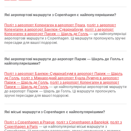
Які аеропортові маршрути з Copenhagen є найпопулярнішими?
політ з аеропорт Копенгаген в аеропорт Прага
,
політ з аеропорт
Копенгаген в аеропорт Бангкок–Суварнабхумі
,
політ з аеропорт
Копенгаген в аеропорт Париж — Шарль де Голль
— це найпопулярніші
аеропортові маршрути з Copenhagen. Ці маршрути пропонують зручні
пересадки для вашої подорожі.
Які аеропортові маршрути до аеропорт Париж — Шарль де Голль є
найпопулярнішими?
політ з аеропорт Бангкок–Суварнабхумі в аеропорт Париж — Шарль
де Голль
,
політ з Міжнародний аеропорт Куала-Лумпур в аеропорт
Париж — Шарль де Голль
,
політ з аеропорт Копенгаген в аеропорт
Париж — Шарль де Голль
— це найпопулярніші аеропортові маршрути
до аеропорт Париж — Шарль де Голль. Ці маршрути пропонують
зручні пересадки для вашої подорожі.
Які міські маршрути з Copenhagen є найпопулярнішими?
політ з Copenhagen в Prague
,
політ з Copenhagen в Bangkok
,
політ з
Copenhagen в Paris
— це найпопулярніші міські маршрути з