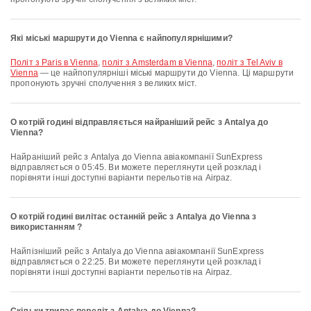
Які міські маршрути до Vienna є найпопулярнішими?
політ з Paris в Vienna
,
політ з Amsterdam в Vienna
,
політ з Tel Aviv в
Vienna
— це найпопулярніші міські маршрути до Vienna. Ці маршрути
пропонують зручні сполучення з великих міст.
О котрій годині відправляється найраніший рейс з Antalya до
Vienna?
Найраніший рейс з Antalya до Vienna авіакомпанії SunExpress
відправляється о 05:45. Ви можете переглянути цей розклад і
порівняти інші доступні варіанти перельотів на Airpaz.
О котрій годині вилітає останній рейс з Antalya до Vienna з
використанням ?
Найпізніший рейс з Antalya до Vienna авіакомпанії SunExpress
відправляється о 22:25. Ви можете переглянути цей розклад і
порівняти інші доступні варіанти перельотів на Airpaz.