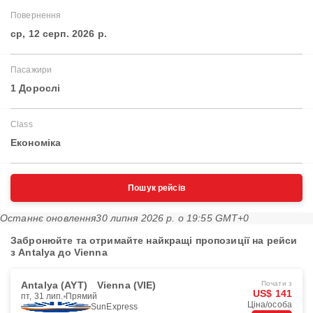
Повернення
ср, 12 серп. 2026 р.
Пасажири
1 Дорослі
Class
Економіка
Пошук рейсів
Останнє оновлення
30 липня 2026 р. о 19:55 GMT+0
Забронюйте та отримайте найкращі пропозиції на рейси
з Antalya до Vienna
Antalya (AYT)
Vienna (VIE)
Почати з
US$ 141
пт, 31 лип.
Прямий
Ціна/особа
SunExpress