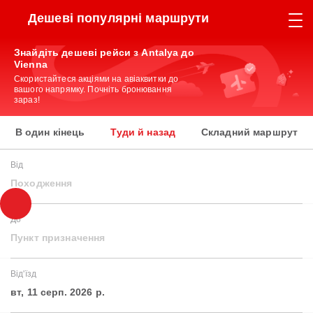
Дешеві популярні маршрути
Знайдіть дешеві рейси з Antalya до
Vienna
Скористайтеся акціями на авіаквитки до
вашого напрямку. Почніть бронювання
зараз!
В один кінець
Туди й назад
Складний маршрут
Від
Походження
До
Пункт призначення
Від'їзд
вт, 11 серп. 2026 р.