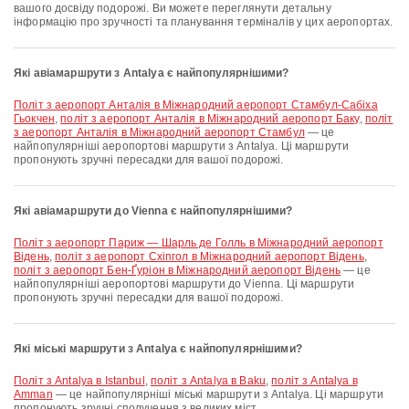
вашого досвіду подорожі. Ви можете переглянути детальну
інформацію про зручності та планування терміналів у цих аеропортах.
Які авіамаршрути з Antalya є найпопулярнішими?
політ з аеропорт Анталія в Міжнародний аеропорт Стамбул-Сабіха
Гьокчен
,
політ з аеропорт Анталія в Міжнародний аеропорт Баку
,
політ
з аеропорт Анталія в Міжнародний аеропорт Стамбул
— це
найпопулярніші аеропортові маршрути з Antalya. Ці маршрути
пропонують зручні пересадки для вашої подорожі.
Які авіамаршрути до Vienna є найпопулярнішими?
політ з аеропорт Париж — Шарль де Голль в Міжнародний аеропорт
Відень
,
політ з аеропорт Схіпгол в Міжнародний аеропорт Відень
,
політ з аеропорт Бен-Ґуріон в Міжнародний аеропорт Відень
— це
найпопулярніші аеропортові маршрути до Vienna. Ці маршрути
пропонують зручні пересадки для вашої подорожі.
Які міські маршрути з Antalya є найпопулярнішими?
політ з Antalya в Istanbul
,
політ з Antalya в Baku
,
політ з Antalya в
Amman
— це найпопулярніші міські маршрути з Antalya. Ці маршрути
пропонують зручні сполучення з великих міст.