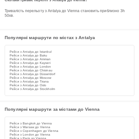
Скільки триває переліт з Antalya до Vienna?
Тривалість перельоту з Antalya до Vienna становить приблизно 3h
50хв.
Популярні маршрути по містах з Antalya
Рейси з Antalya до Istanbul
Рейси з Antalya до Baku
Рейси з Antalya до Amman
Рейси з Antalya до Kayseri
Рейси з Antalya до London
Рейси з Antalya до Chisinau
Рейси з Antalya до Düsseldorf
Рейси з Antalya до Moscow
Рейси з Antalya до Tirana
Рейси з Antalya до Oslo
Рейси з Antalya до Stockholm
Популярні маршрути за містами до Vienna
Рейси з Bangkok до Vienna
Рейси з Warsaw до Vienna
Рейси з Copenhagen до Vienna
Рейси з London до Vienna
Рейси з Paris до Vienna