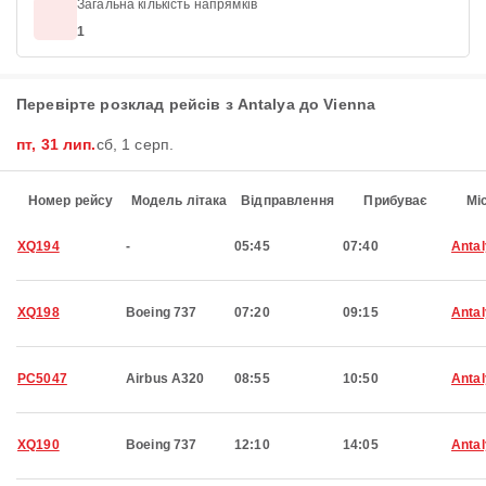
Загальна кількість напрямків
1
Перевірте розклад рейсів з Antalya до Vienna
пт, 31 лип.
сб, 1 серп.
Номер рейсу
Модель літака
Відправлення
Прибуває
Мі
XQ194
-
05:45
07:40
Anta
XQ198
Boeing 737
07:20
09:15
Anta
PC5047
Airbus A320
08:55
10:50
Anta
XQ190
Boeing 737
12:10
14:05
Anta