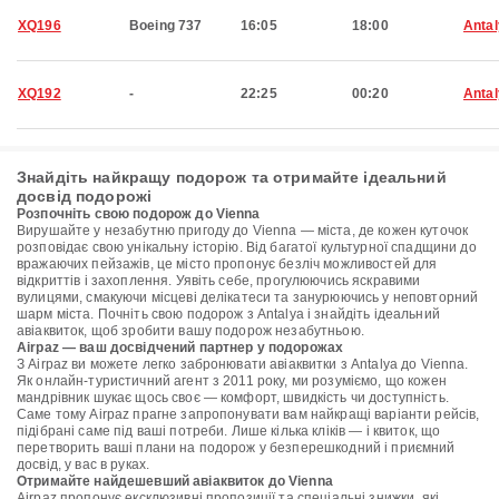
XQ196
Boeing 737
16:05
18:00
Anta
XQ192
-
22:25
00:20
Anta
Знайдіть найкращу подорож та отримайте ідеальний
досвід подорожі
Розпочніть свою подорож до Vienna
Вирушайте у незабутню пригоду до Vienna — міста, де кожен куточок
розповідає свою унікальну історію. Від багатої культурної спадщини до
вражаючих пейзажів, це місто пропонує безліч можливостей для
відкриттів і захоплення. Уявіть себе, прогулюючись яскравими
вулицями, смакуючи місцеві делікатеси та занурюючись у неповторний
шарм міста. Почніть свою подорож з Antalya і знайдіть ідеальний
авіаквиток, щоб зробити вашу подорож незабутньою.
Airpaz — ваш досвідчений партнер у подорожах
З Airpaz ви можете легко забронювати авіаквитки з Antalya до Vienna.
Як онлайн-туристичний агент з 2011 року, ми розуміємо, що кожен
мандрівник шукає щось своє — комфорт, швидкість чи доступність.
Саме тому Airpaz прагне запропонувати вам найкращі варіанти рейсів,
підібрані саме під ваші потреби. Лише кілька кліків — і квиток, що
перетворить ваші плани на подорож у безперешкодний і приємний
досвід, у вас в руках.
Отримайте найдешевший авіаквиток до Vienna
Airpaz пропонує ексклюзивні пропозиції та спеціальні знижки, які