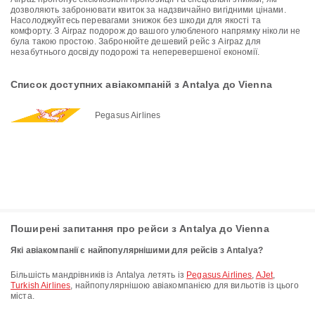
дозволяють забронювати квиток за надзвичайно вигідними цінами.
Насолоджуйтесь перевагами знижок без шкоди для якості та
комфорту. З Airpaz подорож до вашого улюбленого напрямку ніколи не
була такою простою. Забронюйте дешевий рейс з Airpaz для
незабутнього досвіду подорожі та неперевершеної економії.
Список доступних авіакомпаній з Antalya до Vienna
Pegasus Airlines
Поширені запитання про рейси з Antalya до Vienna
Які авіакомпанії є найпопулярнішими для рейсів з Antalya?
Більшість мандрівників із Antalya летять із
Pegasus Airlines
,
AJet
,
Turkish Airlines
, найпопулярнішою авіакомпанією для вильотів із цього
міста.