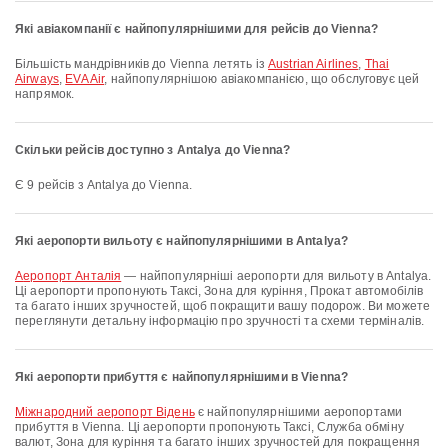
Які авіакомпанії є найпопулярнішими для рейсів до Vienna?
Більшість мандрівників до Vienna летять із
Austrian Airlines
,
Thai
Airways
,
EVA Air
, найпопулярнішою авіакомпанією, що обслуговує цей
напрямок.
Скільки рейсів доступно з Antalya до Vienna?
Є 9 рейсів з Antalya до Vienna.
Які аеропорти вильоту є найпопулярнішими в Antalya?
аеропорт Анталія
— найпопулярніші аеропорти для вильоту в Antalya.
Ці аеропорти пропонують Таксі, Зона для куріння, Прокат автомобілів
та багато інших зручностей, щоб покращити вашу подорож. Ви можете
переглянути детальну інформацію про зручності та схеми терміналів.
Які аеропорти прибуття є найпопулярнішими в Vienna?
Міжнародний аеропорт Відень
є найпопулярнішими аеропортами
прибуття в Vienna. Ці аеропорти пропонують Таксі, Служба обміну
валют, Зона для куріння та багато інших зручностей для покращення