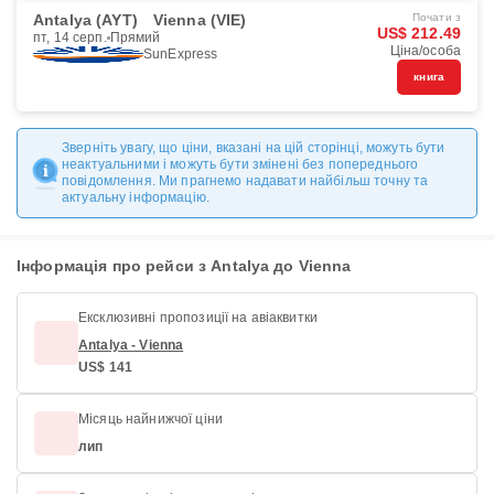
Antalya (AYT)
Vienna (VIE)
Почати з
US$ 212.49
пт, 14 серп.
Прямий
Ціна/особа
SunExpress
книга
Зверніть увагу, що ціни, вказані на цій сторінці, можуть бути
неактуальними і можуть бути змінені без попереднього
повідомлення. Ми прагнемо надавати найбільш точну та
актуальну інформацію.
Інформація про рейси з Antalya до Vienna
Ексклюзивні пропозиції на авіаквитки
Antalya - Vienna
US$ 141
Місяць найнижчої ціни
лип