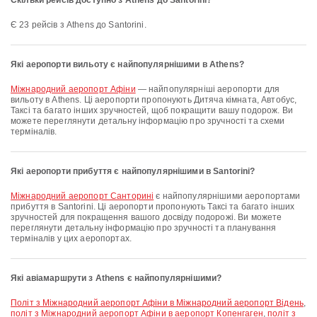
Скільки рейсів доступно з Athens до Santorini?
Є 23 рейсів з Athens до Santorini.
Які аеропорти вильоту є найпопулярнішими в Athens?
Міжнародний аеропорт Афіни
— найпопулярніші аеропорти для
вильоту в Athens. Ці аеропорти пропонують Дитяча кімната, Автобус,
Таксі та багато інших зручностей, щоб покращити вашу подорож. Ви
можете переглянути детальну інформацію про зручності та схеми
терміналів.
Які аеропорти прибуття є найпопулярнішими в Santorini?
Міжнародний аеропорт Санторині
є найпопулярнішими аеропортами
прибуття в Santorini. Ці аеропорти пропонують Таксі та багато інших
зручностей для покращення вашого досвіду подорожі. Ви можете
переглянути детальну інформацію про зручності та планування
терміналів у цих аеропортах.
Які авіамаршрути з Athens є найпопулярнішими?
політ з Міжнародний аеропорт Афіни в Міжнародний аеропорт Відень
,
політ з Міжнародний аеропорт Афіни в аеропорт Копенгаген
,
політ з