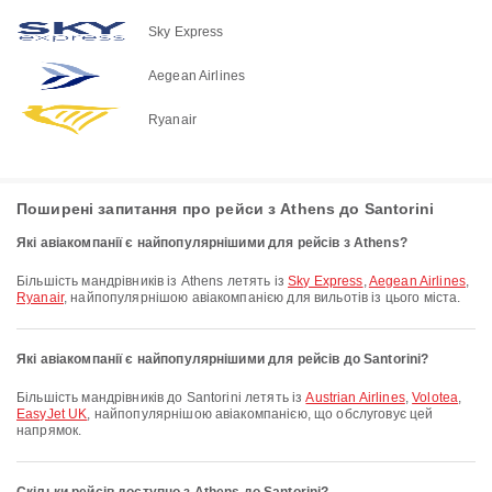
Sky Express
Aegean Airlines
Ryanair
Поширені запитання про рейси з Athens до Santorini
Які авіакомпанії є найпопулярнішими для рейсів з Athens?
Більшість мандрівників із Athens летять із
Sky Express
,
Aegean Airlines
,
Ryanair
, найпопулярнішою авіакомпанією для вильотів із цього міста.
Які авіакомпанії є найпопулярнішими для рейсів до Santorini?
Більшість мандрівників до Santorini летять із
Austrian Airlines
,
Volotea
,
EasyJet UK
, найпопулярнішою авіакомпанією, що обслуговує цей
напрямок.