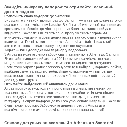
Знайдіть найкращу подорож та отримайте ідеальний
досвід подорожі
Розпочніть свою подорож до Santorini
Вирушайте у незабутню пригоду до Santorini — міста, де кожен куточок
розповідає свою унікальну історію. Від багатої культурної спадщини до
вражаючих пейзажів, це місто пропонує безліч можливостей для
відкриттів і захоплення. Уявіть себе, прогулюючись яскравими
вулицями, смакуючи місцеві делікатеси та занурюючись у неповторний
шарм міста. Почніть свою подорож з Athens і знайдіть ідеальний
авіаквиток, щоб зробити вашу подорож незабутньою.
Airpaz — ваш досвідчений партнер у подорожах
З Airpaz ви можете легко забронювати авіаквитки з Athens до Santorini.
Як онлайн-туристичний агент з 2011 року, ми розуміємо, що кожен
мандрівник шукає щось своє — комфорт, швидкість чи доступність.
Саме тому Airpaz прагне запропонувати вам найкращі варіанти рейсів,
підібрані саме під ваші потреби. Лише кілька кліків — і квиток, що
перетворить ваші плани на подорож у безперешкодний і приємний
досвід, у вас в руках.
Отримайте найдешевший авіаквиток до Santorini
Airpaz пропонує ексклюзивні пропозиції та спеціальні знижки, які
дозволяють забронювати квиток за надзвичайно вигідними цінами.
Насолоджуйтесь перевагами знижок без шкоди для якості та
комфорту. З Airpaz подорож до вашого улюбленого напрямку ніколи не
була такою простою. Забронюйте дешевий рейс з Airpaz для
незабутнього досвіду подорожі та неперевершеної економії.
Список доступних авіакомпаній з Athens до Santorini