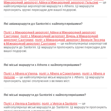
Міжнародний аеропорт Афіни в Міжнародний аеропорт Гельсінкі
— це
найпопулярніші аеропортові маршрути з Athens. Ці маршрути
пропонують зручні пересадки для вашої подорожі.
Які авіамаршрути до Santorini є найпопулярнішими?
політ з Міжнародний аеропорт Афіни в Міжнародний аеропорт
Санторині
,
політ з Міжнародний аеропорт Відень в Міжнародний
аеропорт Санторині
,
політ з Міжнародний аеропорт Венеція-Тессера
в Міжнародний аеропорт Санторині
— це найпопулярніші аеропортові
маршрути до Santorini. Ці маршрути пропонують зручні пересадки для
вашої подорожі.
Які міські маршрути з Athens є найпопулярнішими?
політ з Athens в Vienna
,
політ з Athens в Copenhagen
,
політ з Athens в
Helsinki
— це найпопулярніші міські маршрути з Athens. Ці маршрути
пропонують зручні сполучення з великих міст.
Які міські маршрути до Santorini є найпопулярнішими?
політ з Vienna в Santorini
,
політ з Venice в Santorini
— це
найпопулярніші міські маршрути до Santorini. Ці маршрути пропонують