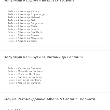
Популярні маршрути по містах з Athens
Рейси з Athens до Vienna
Рейси з Athens до Copenhagen
Рейси з Athens до Helsinki
Рейси з Athens до Oslo
Рейси з Athens до Singapore
Рейси з Athens до Cairo
Рейси з Athens до Istanbul
Рейси з Athens до Stockholm
Рейси з Athens до Amman
Рейси з Athens до New Delhi
Рейси з Athens до Tbilisi
Популярні маршрути за містами до Santorini
Рейси з Vienna до Santorini
Рейси з Marseille до Santorini
Рейси з Rome до Santorini
Рейси з London до Santorini
Рейси з Venice до Santorini
Рейси з Naples до Santorini
Більше Рекомендовано Athens & Santorini Польоти