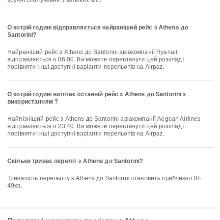
зручні сполучення з великих міст.
О котрій годині відправляється найраніший рейс з Athens до
Santorini?
Найраніший рейс з Athens до Santorini авіакомпанії Ryanair
відправляється о 06:00. Ви можете переглянути цей розклад і
порівняти інші доступні варіанти перельотів на Airpaz.
О котрій годині вилітає останній рейс з Athens до Santorini з
використанням ?
Найпізніший рейс з Athens до Santorini авіакомпанії Aegean Airlines
відправляється о 23:40. Ви можете переглянути цей розклад і
порівняти інші доступні варіанти перельотів на Airpaz.
Скільки триває переліт з Athens до Santorini?
Тривалість перельоту з Athens до Santorini становить приблизно 0h
49хв.