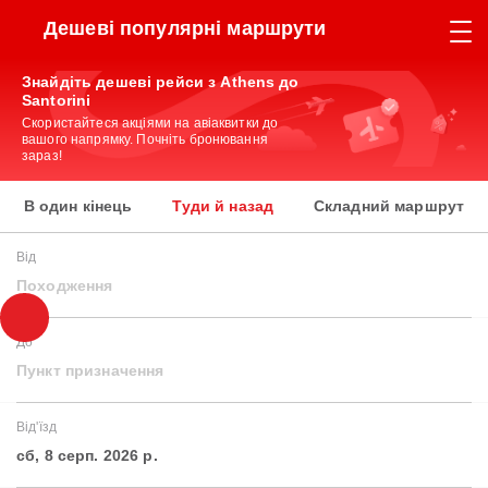
Дешеві популярні маршрути
Знайдіть дешеві рейси з Athens до
Santorini
Скористайтеся акціями на авіаквитки до
вашого напрямку. Почніть бронювання
зараз!
В один кінець
Туди й назад
Складний маршрут
Від
Походження
До
Пункт призначення
Від'їзд
сб, 8 серп. 2026 р.