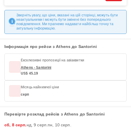
Зверніть увагу, що ціни, вказані на цій сторінці, можуть бути
неактуальними і можуть бути змінені без попереднього
повідомлення. Ми прагнемо надавати найбільш точну та
актуальну інформацію.
Інформація про рейси з Athens до Santorini
Ексклюзивні пропозиції на авіаквитки
Athens - Santorini
US$ 45.19
Місяць найнижчої ціни
серп
Перевірте розклад рейсів з Athens до Santorini
сб, 8 серп.
нд, 9 серп.
пн, 10 серп.