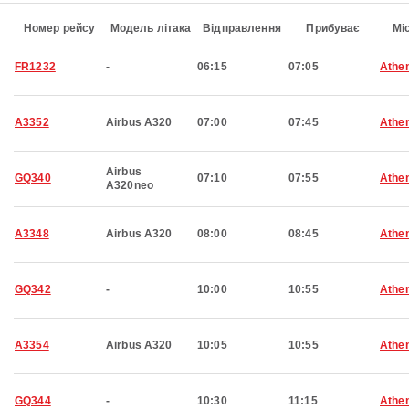
Номер рейсу
Модель літака
Відправлення
Прибуває
Мі
FR1232
-
06:15
07:05
Athe
A3352
Airbus A320
07:00
07:45
Athe
Airbus
GQ340
07:10
07:55
Athe
A320neo
A3348
Airbus A320
08:00
08:45
Athe
GQ342
-
10:00
10:55
Athe
A3354
Airbus A320
10:05
10:55
Athe
GQ344
-
10:30
11:15
Athe