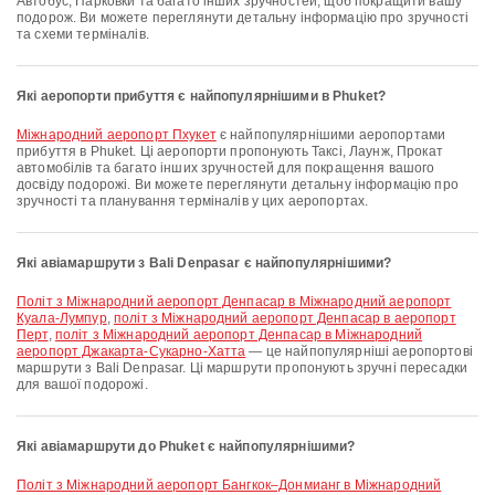
Автобус, Парковки та багато інших зручностей, щоб покращити вашу
подорож. Ви можете переглянути детальну інформацію про зручності
та схеми терміналів.
Які аеропорти прибуття є найпопулярнішими в Phuket?
Міжнародний аеропорт Пхукет
є найпопулярнішими аеропортами
прибуття в Phuket. Ці аеропорти пропонують Таксі, Лаунж, Прокат
автомобілів та багато інших зручностей для покращення вашого
досвіду подорожі. Ви можете переглянути детальну інформацію про
зручності та планування терміналів у цих аеропортах.
Які авіамаршрути з Bali Denpasar є найпопулярнішими?
політ з Міжнародний аеропорт Денпасар в Міжнародний аеропорт
Куала-Лумпур
,
політ з Міжнародний аеропорт Денпасар в аеропорт
Перт
,
політ з Міжнародний аеропорт Денпасар в Міжнародний
аеропорт Джакарта-Сукарно-Хатта
— це найпопулярніші аеропортові
маршрути з Bali Denpasar. Ці маршрути пропонують зручні пересадки
для вашої подорожі.
Які авіамаршрути до Phuket є найпопулярнішими?
політ з Міжнародний аеропорт Бангкок–Донмианг в Міжнародний