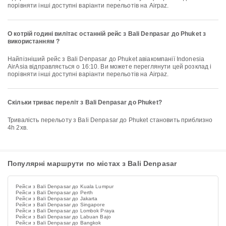
порівняти інші доступні варіанти перельотів на Airpaz.
О котрій годині вилітає останній рейс з Bali Denpasar до Phuket з
використанням ?
Найпізніший рейс з Bali Denpasar до Phuket авіакомпанії Indonesia
AirAsia відправляється о 16:10. Ви можете переглянути цей розклад і
порівняти інші доступні варіанти перельотів на Airpaz.
Скільки триває переліт з Bali Denpasar до Phuket?
Тривалість перельоту з Bali Denpasar до Phuket становить приблизно
4h 2хв.
Популярні маршрути по містах з Bali Denpasar
Рейси з Bali Denpasar до Kuala Lumpur
Рейси з Bali Denpasar до Perth
Рейси з Bali Denpasar до Jakarta
Рейси з Bali Denpasar до Singapore
Рейси з Bali Denpasar до Lombok Praya
Рейси з Bali Denpasar до Labuan Bajo
Рейси з Bali Denpasar до Bangkok