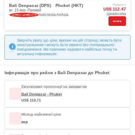
Bali Denpasar (DPS)
Phuket (HKT)
Почати з
US$ 112.47
вт, 15 вер.
Прямий
Ціна/особа
Indonesia AirAsia
книга
Зверніть увагу, що ціни, вказані на цій сторінці, можуть бути
неактуальними і можуть бути змінені без попереднього
повідомлення. Ми прагнемо надавати найбільш точну та
актуальну інформацію.
Інформація про рейси з Bali Denpasar до Phuket
Ексклюзивні пропозиції на авіаквитки
Bali Denpasar - Phuket
US$ 110.71
Місяць найнижчої ціни
вер