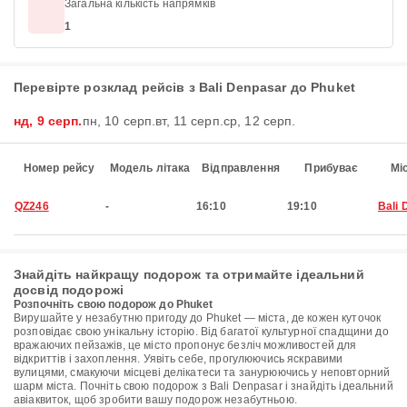
Загальна кількість напрямків
1
Перевірте розклад рейсів з Bali Denpasar до Phuket
нд, 9 серп.
пн, 10 серп.
вт, 11 серп.
ср, 12 серп.
Номер рейсу
Модель літака
Відправлення
Прибуває
Мі
QZ246
-
16:10
19:10
Bali 
Знайдіть найкращу подорож та отримайте ідеальний
досвід подорожі
Розпочніть свою подорож до Phuket
Вирушайте у незабутню пригоду до Phuket — міста, де кожен куточок
розповідає свою унікальну історію. Від багатої культурної спадщини до
вражаючих пейзажів, це місто пропонує безліч можливостей для
відкриттів і захоплення. Уявіть себе, прогулюючись яскравими
вулицями, смакуючи місцеві делікатеси та занурюючись у неповторний
шарм міста. Почніть свою подорож з Bali Denpasar і знайдіть ідеальний
авіаквиток, щоб зробити вашу подорож незабутньою.