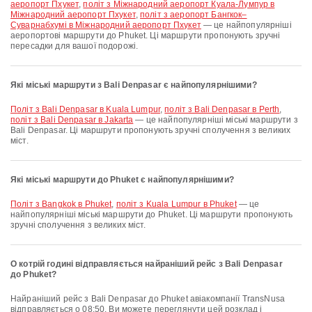
аеропорт Пхукет
,
політ з Міжнародний аеропорт Куала-Лумпур в
Міжнародний аеропорт Пхукет
,
політ з аеропорт Бангкок–
Суварнабхумі в Міжнародний аеропорт Пхукет
— це найпопулярніші
аеропортові маршрути до Phuket. Ці маршрути пропонують зручні
пересадки для вашої подорожі.
Які міські маршрути з Bali Denpasar є найпопулярнішими?
політ з Bali Denpasar в Kuala Lumpur
,
політ з Bali Denpasar в Perth
,
політ з Bali Denpasar в Jakarta
— це найпопулярніші міські маршрути з
Bali Denpasar. Ці маршрути пропонують зручні сполучення з великих
міст.
Які міські маршрути до Phuket є найпопулярнішими?
політ з Bangkok в Phuket
,
політ з Kuala Lumpur в Phuket
— це
найпопулярніші міські маршрути до Phuket. Ці маршрути пропонують
зручні сполучення з великих міст.
О котрій годині відправляється найраніший рейс з Bali Denpasar
до Phuket?
Найраніший рейс з Bali Denpasar до Phuket авіакомпанії TransNusa
відправляється о 08:50. Ви можете переглянути цей розклад і