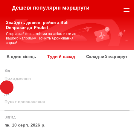
Дешеві популярні маршрути
Знайдіть дешеві рейси з Bali
Denpasar до Phuket
Скористайтеся акціями на авіаквитки до
вашого напрямку. Почніть бронювання
зараз!
В один кінець
Туди й назад
Складний маршрут
Від
Походження
До
Пункт призначення
Від'їзд
пн, 10 серп. 2026 р.