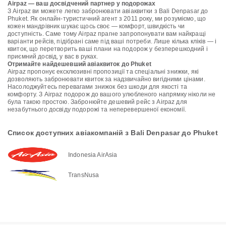
Airpaz — ваш досвідчений партнер у подорожах
З Airpaz ви можете легко забронювати авіаквитки з Bali Denpasar до
Phuket. Як онлайн-туристичний агент з 2011 року, ми розуміємо, що
кожен мандрівник шукає щось своє — комфорт, швидкість чи
доступність. Саме тому Airpaz прагне запропонувати вам найкращі
варіанти рейсів, підібрані саме під ваші потреби. Лише кілька кліків — і
квиток, що перетворить ваші плани на подорож у безперешкодний і
приємний досвід, у вас в руках.
Отримайте найдешевший авіаквиток до Phuket
Airpaz пропонує ексклюзивні пропозиції та спеціальні знижки, які
дозволяють забронювати квиток за надзвичайно вигідними цінами.
Насолоджуйтесь перевагами знижок без шкоди для якості та
комфорту. З Airpaz подорож до вашого улюбленого напрямку ніколи не
була такою простою. Забронюйте дешевий рейс з Airpaz для
незабутнього досвіду подорожі та неперевершеної економії.
Список доступних авіакомпаній з Bali Denpasar до Phuket
Indonesia AirAsia
TransNusa