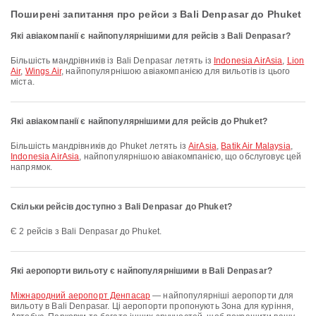
Поширені запитання про рейси з Bali Denpasar до Phuket
Які авіакомпанії є найпопулярнішими для рейсів з Bali Denpasar?
Більшість мандрівників із Bali Denpasar летять із
Indonesia AirAsia
,
Lion
Air
,
Wings Air
, найпопулярнішою авіакомпанією для вильотів із цього
міста.
Які авіакомпанії є найпопулярнішими для рейсів до Phuket?
Більшість мандрівників до Phuket летять із
AirAsia
,
Batik Air Malaysia
,
Indonesia AirAsia
, найпопулярнішою авіакомпанією, що обслуговує цей
напрямок.
Скільки рейсів доступно з Bali Denpasar до Phuket?
Є 2 рейсів з Bali Denpasar до Phuket.
Які аеропорти вильоту є найпопулярнішими в Bali Denpasar?
Міжнародний аеропорт Денпасар
— найпопулярніші аеропорти для
вильоту в Bali Denpasar. Ці аеропорти пропонують Зона для куріння,