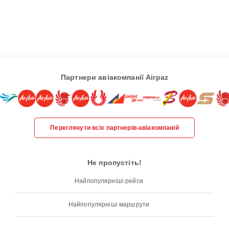
Партнери авіакомпанії Airpaz
Переглянути всіх партнерів-авіакомпаній
Не пропустіть!
Найпопулярніші рейси
Найпопулярніші маршрути