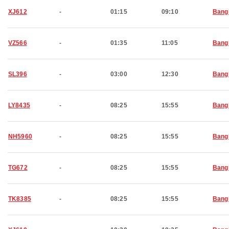
XJ612
-
01:15
09:10
Bang
VZ566
-
01:35
11:05
Bang
SL396
-
03:00
12:30
Bang
LY8435
-
08:25
15:55
Bang
NH5960
-
08:25
15:55
Bang
TG672
-
08:25
15:55
Bang
TK8385
-
08:25
15:55
Bang