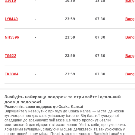
XJ610
-
10:30
18:25
Bang
LY8449
-
23:59
07:30
Bang
NH5596
-
23:59
07:30
Bang
TG622
-
23:59
07:30
Bang
TK8384
-
23:59
07:30
Bang
Знайдіть найкращу подорож та отримайте ідеальний
досвід подорожі
Розпочніть свою подорож до Osaka Kansai
Вирушайте у незабутню пригоду до Osaka Kansai — міста, де кожен
куточок розповідає свою унікальну історію. Від багатої культурної
спадщини до вражаючих пейзажів, це місто пропонує безліч
можливостей для відкриттів і захоплення. Уявіть себе, прогулюючись
яскравими вулицями, смакуючи місцеві делікатеси та занурюючись у
неповторний шарм міста. Почніть свою подорож з Bangkok і знайдіть