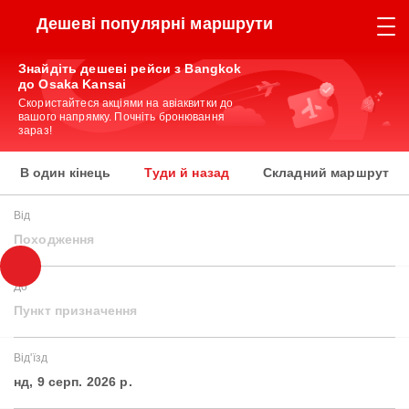
Дешеві популярні маршрути
Знайдіть дешеві рейси з Bangkok
до Osaka Kansai
Скористайтеся акціями на авіаквитки до
вашого напрямку. Почніть бронювання
зараз!
В один кінець
Туди й назад
Складний маршрут
Від
Походження
До
Пункт призначення
Від'їзд
нд, 9 серп. 2026 р.