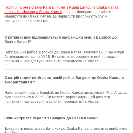
політ з Taipei в Osaka Kansai
,
політ з Kuala Lumpur в Osaka Kansai
,
політ з Kaohsiung в Osaka Kansai
— це найпопулярніші міські
маршрути до Osaka Kansai. Ці маршрути пропонують зручні
сполучення з великих міст.
О котрій годині відправляється найраніший рейс з Bangkok до
Osaka Kansai?
Найраніший рейс з Bangkok до Osaka Kansai авіакомпанії Thai Vietjet
Air відправляється о 00:15. Ви можете переглянути цей розклад і
порівняти інші доступні варіанти перельотів на Airpaz.
О котрій годині вилітає останній рейс з Bangkok до Osaka Kansai з
використанням ?
Найпізніший рейс з Bangkok до Osaka Kansai авіакомпанії Thai Airways
відправляється о 23:59. Ви можете переглянути цей розклад і
порівняти інші доступні варіанти перельотів на Airpaz.
Скільки триває переліт з Bangkok до Osaka Kansai?
Тривалість перельоту з Bangkok до Osaka Kansai становить приблизно