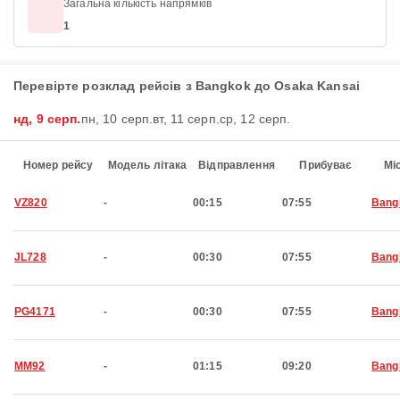
Загальна кількість напрямків
1
Перевірте розклад рейсів з Bangkok до Osaka Kansai
нд, 9 серп.
пн, 10 серп.
вт, 11 серп.
ср, 12 серп.
Номер рейсу
Модель літака
Відправлення
Прибуває
Мі
VZ820
-
00:15
07:55
Bang
JL728
-
00:30
07:55
Bang
PG4171
-
00:30
07:55
Bang
MM92
-
01:15
09:20
Bang