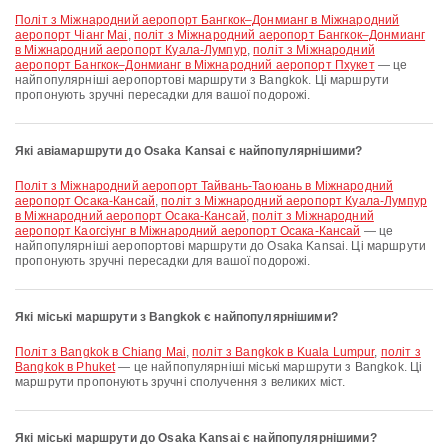
політ з Міжнародний аеропорт Бангкок–Донмианг в Міжнародний
аеропорт Чіанг Маі
,
політ з Міжнародний аеропорт Бангкок–Донмианг
в Міжнародний аеропорт Куала-Лумпур
,
політ з Міжнародний
аеропорт Бангкок–Донмианг в Міжнародний аеропорт Пхукет
— це
найпопулярніші аеропортові маршрути з Bangkok. Ці маршрути
пропонують зручні пересадки для вашої подорожі.
Які авіамаршрути до Osaka Kansai є найпопулярнішими?
політ з Міжнародний аеропорт Тайвань-Таоюань в Міжнародний
аеропорт Осака-Кансай
,
політ з Міжнародний аеропорт Куала-Лумпур
в Міжнародний аеропорт Осака-Кансай
,
політ з Міжнародний
аеропорт Каогсіунг в Міжнародний аеропорт Осака-Кансай
— це
найпопулярніші аеропортові маршрути до Osaka Kansai. Ці маршрути
пропонують зручні пересадки для вашої подорожі.
Які міські маршрути з Bangkok є найпопулярнішими?
політ з Bangkok в Chiang Mai
,
політ з Bangkok в Kuala Lumpur
,
політ з
Bangkok в Phuket
— це найпопулярніші міські маршрути з Bangkok. Ці
маршрути пропонують зручні сполучення з великих міст.
Які міські маршрути до Osaka Kansai є найпопулярнішими?