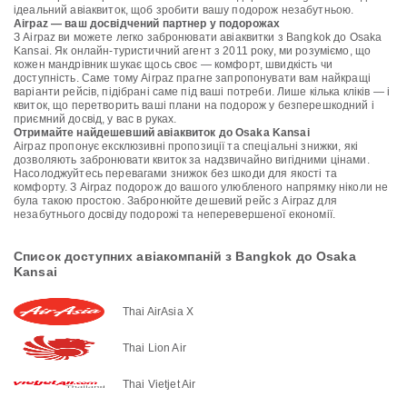
ідеальний авіаквиток, щоб зробити вашу подорож незабутньою.
Airpaz — ваш досвідчений партнер у подорожах
З Airpaz ви можете легко забронювати авіаквитки з Bangkok до Osaka
Kansai. Як онлайн-туристичний агент з 2011 року, ми розуміємо, що
кожен мандрівник шукає щось своє — комфорт, швидкість чи
доступність. Саме тому Airpaz прагне запропонувати вам найкращі
варіанти рейсів, підібрані саме під ваші потреби. Лише кілька кліків — і
квиток, що перетворить ваші плани на подорож у безперешкодний і
приємний досвід, у вас в руках.
Отримайте найдешевший авіаквиток до Osaka Kansai
Airpaz пропонує ексклюзивні пропозиції та спеціальні знижки, які
дозволяють забронювати квиток за надзвичайно вигідними цінами.
Насолоджуйтесь перевагами знижок без шкоди для якості та
комфорту. З Airpaz подорож до вашого улюбленого напрямку ніколи не
була такою простою. Забронюйте дешевий рейс з Airpaz для
незабутнього досвіду подорожі та неперевершеної економії.
Список доступних авіакомпаній з Bangkok до Osaka
Kansai
Thai AirAsia X
Thai Lion Air
Thai Vietjet Air