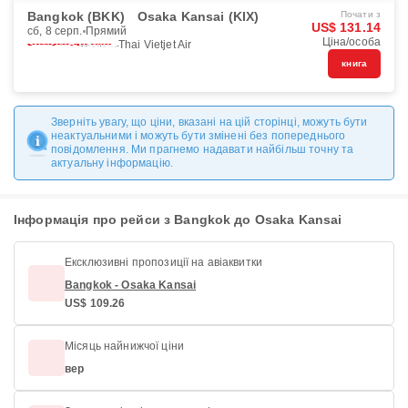
Bangkok (BKK)
Osaka Kansai (KIX)
Почати з
US$ 131.14
сб, 8 серп.
Прямий
Ціна/особа
Thai Vietjet Air
книга
Зверніть увагу, що ціни, вказані на цій сторінці, можуть бути
неактуальними і можуть бути змінені без попереднього
повідомлення. Ми прагнемо надавати найбільш точну та
актуальну інформацію.
Інформація про рейси з Bangkok до Osaka Kansai
Ексклюзивні пропозиції на авіаквитки
Bangkok - Osaka Kansai
US$ 109.26
Місяць найнижчої ціни
вер