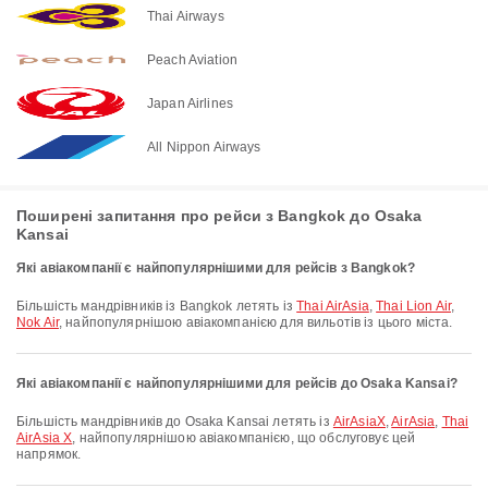
Thai Airways
Peach Aviation
Japan Airlines
All Nippon Airways
Поширені запитання про рейси з Bangkok до Osaka
Kansai
Які авіакомпанії є найпопулярнішими для рейсів з Bangkok?
Більшість мандрівників із Bangkok летять із
Thai AirAsia
,
Thai Lion Air
,
Nok Air
, найпопулярнішою авіакомпанією для вильотів із цього міста.
Які авіакомпанії є найпопулярнішими для рейсів до Osaka Kansai?
Більшість мандрівників до Osaka Kansai летять із
AirAsiaX
,
AirAsia
,
Thai
AirAsia X
, найпопулярнішою авіакомпанією, що обслуговує цей
напрямок.