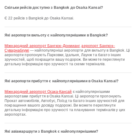
Скільки рейсів доступно з Bangkok до Osaka Kansai?
Є 22 рейсів з Bangkok до Osaka Kansai.
Які аеропорти вильоту є найпопулярнішими в Bangkok?
Міжнародний аеропорт Бангкок–Донмианг
,
аеропорт Бангкок–
Суварнабхумі
— найпопулярніші аеропорти для вильоту в Bangkok. Ці
аеропорти пропонують Парковки, їдальня, Лаунж та багато інших
зручностей, щоб покращити вашу подорож. Ви можете переглянути
детальну інформацію про зручності та схеми терміналів.
Які аеропорти прибуття є найпопулярнішими в Osaka Kansai?
Міжнародний аеропорт Осака-Кансай
є найпопулярнішими
аеропортами прибуття в Osaka Kansai. Ці аеропорти пропонують
Прокат автомобілів, Автобус, Поїзд та багато інших зручностей для
покращення вашого досвіду подорожі. Ви можете переглянути
детальну інформацію про зручності та планування терміналів у цих
аеропортах.
Які авіамаршрути з Bangkok є найпопулярнішими?