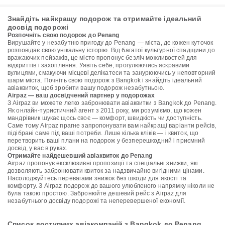
Знайдіть найкращу подорож та отримайте ідеальний
досвід подорожі
Розпочніть свою подорож до Penang
Вирушайте у незабутню пригоду до Penang — міста, де кожен куточок
розповідає свою унікальну історію. Від багатої культурної спадщини до
вражаючих пейзажів, це місто пропонує безліч можливостей для
відкриттів і захоплення. Уявіть себе, прогулюючись яскравими
вулицями, смакуючи місцеві делікатеси та занурюючись у неповторний
шарм міста. Почніть свою подорож з Bangkok і знайдіть ідеальний
авіаквиток, щоб зробити вашу подорож незабутньою.
Airpaz — ваш досвідчений партнер у подорожах
З Airpaz ви можете легко забронювати авіаквитки з Bangkok до Penang.
Як онлайн-туристичний агент з 2011 року, ми розуміємо, що кожен
мандрівник шукає щось своє — комфорт, швидкість чи доступність.
Саме тому Airpaz прагне запропонувати вам найкращі варіанти рейсів,
підібрані саме під ваші потреби. Лише кілька кліків — і квиток, що
перетворить ваші плани на подорож у безперешкодний і приємний
досвід, у вас в руках.
Отримайте найдешевший авіаквиток до Penang
Airpaz пропонує ексклюзивні пропозиції та спеціальні знижки, які
дозволяють забронювати квиток за надзвичайно вигідними цінами.
Насолоджуйтесь перевагами знижок без шкоди для якості та
комфорту. З Airpaz подорож до вашого улюбленого напрямку ніколи не
була такою простою. Забронюйте дешевий рейс з Airpaz для
незабутнього досвіду подорожі та неперевершеної економії.
Список доступних авіакомпаній з Bangkok до Penang