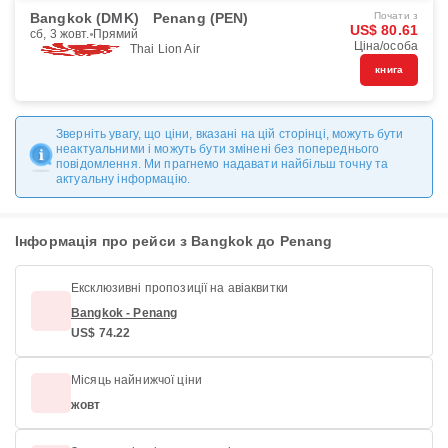
Bangkok (DMK)
Penang (PEN)
Почати з
US$ 80.61
сб, 3 жовт.
Прямий
Ціна/особа
Thai Lion Air
книга
Зверніть увагу, що ціни, вказані на цій сторінці, можуть бути
неактуальними і можуть бути змінені без попереднього
повідомлення. Ми прагнемо надавати найбільш точну та
актуальну інформацію.
Інформація про рейси з Bangkok до Penang
Ексклюзивні пропозиції на авіаквитки
Bangkok - Penang
US$ 74.22
Місяць найнижчої ціни
жовт