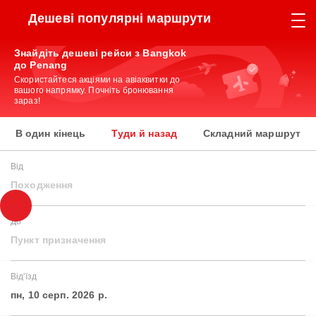
Дешеві популярні маршрути
Знайдіть дешеві рейси з Bangkok
до Penang
Скористайтеся акціями на авіаквитки до
вашого напрямку. Почніть бронювання
зараз!
В один кінець
Туди й назад
Складний маршрут
Від
Походження
До
Пункт призначення
Від'їзд
пн, 10 серп. 2026 р.