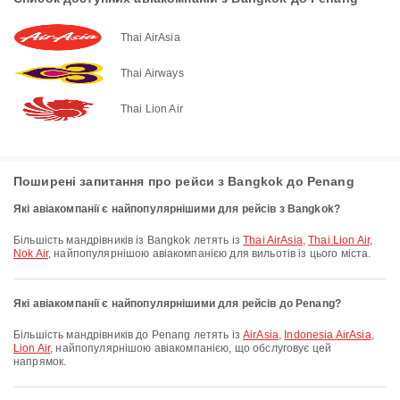
Thai AirAsia
Thai Airways
Thai Lion Air
Поширені запитання про рейси з Bangkok до Penang
Які авіакомпанії є найпопулярнішими для рейсів з Bangkok?
Більшість мандрівників із Bangkok летять із
Thai AirAsia
,
Thai Lion Air
,
Nok Air
, найпопулярнішою авіакомпанією для вильотів із цього міста.
Які авіакомпанії є найпопулярнішими для рейсів до Penang?
Більшість мандрівників до Penang летять із
AirAsia
,
Indonesia AirAsia
,
Lion Air
, найпопулярнішою авіакомпанією, що обслуговує цей
напрямок.