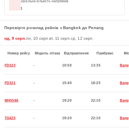
Загальна кількість напрямків
1
Перевірте розклад рейсів з Bangkok до Penang
нд, 9 серп.
пн, 10 серп.
вт, 11 серп.
ср, 12 серп.
Номер рейсу
Модель літака
Відправлення
Прибуває
Мі
FD323
-
10:50
13:35
Bang
FD321
-
15:40
18:25
Bang
MH5586
-
19:20
22:10
Bang
TG425
-
19:20
22:10
Bang