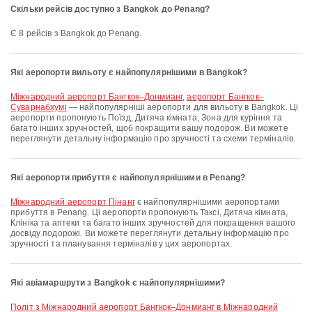
Скільки рейсів доступно з Bangkok до Penang?
Є 8 рейсів з Bangkok до Penang.
Які аеропорти вильоту є найпопулярнішими в Bangkok?
Міжнародний аеропорт Бангкок–Донмианг
,
аеропорт Бангкок–
Суварнабхумі
— найпопулярніші аеропорти для вильоту в Bangkok. Ці
аеропорти пропонують Поїзд, Дитяча кімната, Зона для куріння та
багато інших зручностей, щоб покращити вашу подорож. Ви можете
переглянути детальну інформацію про зручності та схеми терміналів.
Які аеропорти прибуття є найпопулярнішими в Penang?
Міжнародний аеропорт Пінанг
є найпопулярнішими аеропортами
прибуття в Penang. Ці аеропорти пропонують Таксі, Дитяча кімната,
Клініка та аптеки та багато інших зручностей для покращення вашого
досвіду подорожі. Ви можете переглянути детальну інформацію про
зручності та планування терміналів у цих аеропортах.
Які авіамаршрути з Bangkok є найпопулярнішими?
політ з Міжнародний аеропорт Бангкок–Донмианг в Міжнародний