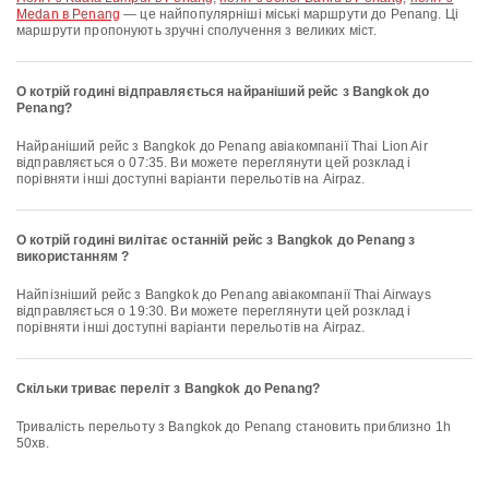
Medan в Penang
— це найпопулярніші міські маршрути до Penang. Ці
маршрути пропонують зручні сполучення з великих міст.
О котрій годині відправляється найраніший рейс з Bangkok до
Penang?
Найраніший рейс з Bangkok до Penang авіакомпанії Thai Lion Air
відправляється о 07:35. Ви можете переглянути цей розклад і
порівняти інші доступні варіанти перельотів на Airpaz.
О котрій годині вилітає останній рейс з Bangkok до Penang з
використанням ?
Найпізніший рейс з Bangkok до Penang авіакомпанії Thai Airways
відправляється о 19:30. Ви можете переглянути цей розклад і
порівняти інші доступні варіанти перельотів на Airpaz.
Скільки триває переліт з Bangkok до Penang?
Тривалість перельоту з Bangkok до Penang становить приблизно 1h
50хв.