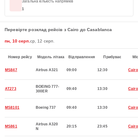
Загальна кількість напрямків
1
Перевірте розклад рейсів з Cairo до Casablanca
пн, 10 серп.
ср, 12 серп.
Номер рейсу
Модель літака
Відправлення
Прибуває
Мі
MS847
Airbus A321
09:00
12:30
Cairo
BOEING 777-
AT273
09:40
13:30
Cairo
300ER
MS8101
Boeing 737
09:40
13:30
Cairo
Airbus A320
MS861
20:15
23:45
Cairo
N