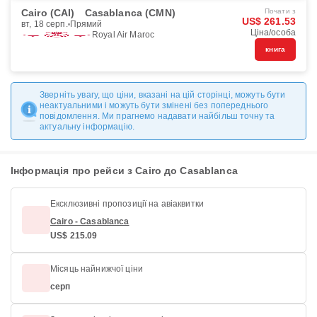
Cairo (CAI)
Casablanca (CMN)
Почати з
US$ 261.53
вт, 18 серп.
Прямий
Ціна/особа
Royal Air Maroc
книга
Зверніть увагу, що ціни, вказані на цій сторінці, можуть бути
неактуальними і можуть бути змінені без попереднього
повідомлення. Ми прагнемо надавати найбільш точну та
актуальну інформацію.
Інформація про рейси з Cairo до Casablanca
Ексклюзивні пропозиції на авіаквитки
Cairo - Casablanca
US$ 215.09
Місяць найнижчої ціни
серп