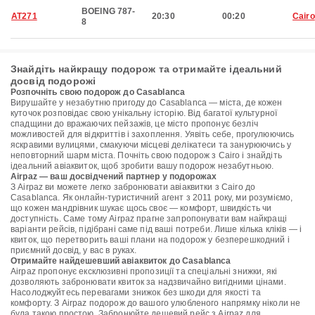
BOEING 787-
AT271
20:30
00:20
Cairo
8
Знайдіть найкращу подорож та отримайте ідеальний
досвід подорожі
Розпочніть свою подорож до Casablanca
Вирушайте у незабутню пригоду до Casablanca — міста, де кожен
куточок розповідає свою унікальну історію. Від багатої культурної
спадщини до вражаючих пейзажів, це місто пропонує безліч
можливостей для відкриттів і захоплення. Уявіть себе, прогулюючись
яскравими вулицями, смакуючи місцеві делікатеси та занурюючись у
неповторний шарм міста. Почніть свою подорож з Cairo і знайдіть
ідеальний авіаквиток, щоб зробити вашу подорож незабутньою.
Airpaz — ваш досвідчений партнер у подорожах
З Airpaz ви можете легко забронювати авіаквитки з Cairo до
Casablanca. Як онлайн-туристичний агент з 2011 року, ми розуміємо,
що кожен мандрівник шукає щось своє — комфорт, швидкість чи
доступність. Саме тому Airpaz прагне запропонувати вам найкращі
варіанти рейсів, підібрані саме під ваші потреби. Лише кілька кліків — і
квиток, що перетворить ваші плани на подорож у безперешкодний і
приємний досвід, у вас в руках.
Отримайте найдешевший авіаквиток до Casablanca
Airpaz пропонує ексклюзивні пропозиції та спеціальні знижки, які
дозволяють забронювати квиток за надзвичайно вигідними цінами.
Насолоджуйтесь перевагами знижок без шкоди для якості та
комфорту. З Airpaz подорож до вашого улюбленого напрямку ніколи не
була такою простою. Забронюйте дешевий рейс з Airpaz для