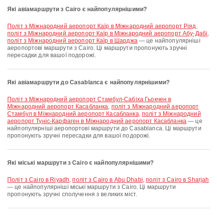
Які авіамаршрути з Cairo є найпопулярнішими?
політ з Міжнародний аеропорт Каїр в Міжнародний аеропорт Ріяд
,
політ з Міжнародний аеропорт Каїр в Міжнародний аеропорт Абу-Дабі
,
політ з Міжнародний аеропорт Каїр в Шарджа
— це найпопулярніші
аеропортові маршрути з Cairo. Ці маршрути пропонують зручні
пересадки для вашої подорожі.
Які авіамаршрути до Casablanca є найпопулярнішими?
політ з Міжнародний аеропорт Стамбул-Сабіха Гьокчен в
Міжнародний аеропорт Касабланка
,
політ з Міжнародний аеропорт
Стамбул в Міжнародний аеропорт Касабланка
,
політ з Міжнародний
аеропорт Туніс-Карфаген в Міжнародний аеропорт Касабланка
— це
найпопулярніші аеропортові маршрути до Casablanca. Ці маршрути
пропонують зручні пересадки для вашої подорожі.
Які міські маршрути з Cairo є найпопулярнішими?
політ з Cairo в Riyadh
,
політ з Cairo в Abu Dhabi
,
політ з Cairo в Sharjah
— це найпопулярніші міські маршрути з Cairo. Ці маршрути
пропонують зручні сполучення з великих міст.