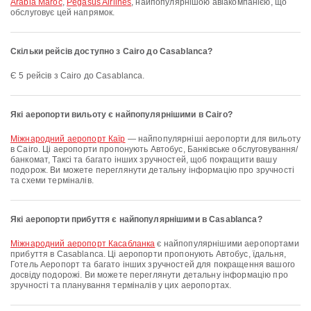
Arabia Maroc
,
Pegasus Airlines
, найпопулярнішою авіакомпанією, що
обслуговує цей напрямок.
Скільки рейсів доступно з Cairo до Casablanca?
Є 5 рейсів з Cairo до Casablanca.
Які аеропорти вильоту є найпопулярнішими в Cairo?
Міжнародний аеропорт Каїр
— найпопулярніші аеропорти для вильоту
в Cairo. Ці аеропорти пропонують Автобус, Банківське обслуговування/
банкомат, Таксі та багато інших зручностей, щоб покращити вашу
подорож. Ви можете переглянути детальну інформацію про зручності
та схеми терміналів.
Які аеропорти прибуття є найпопулярнішими в Casablanca?
Міжнародний аеропорт Касабланка
є найпопулярнішими аеропортами
прибуття в Casablanca. Ці аеропорти пропонують Автобус, їдальня,
Готель Аеропорт та багато інших зручностей для покращення вашого
досвіду подорожі. Ви можете переглянути детальну інформацію про
зручності та планування терміналів у цих аеропортах.