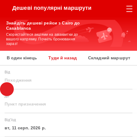
Дешеві популярні маршрути
Знайдіть дешеві рейси з Cairo до
Casablanca
Скористайтеся акціями на авіаквитки до
вашого напрямку. Почніть бронювання
зараз!
В один кінець
Туди й назад
Складний маршрут
Від
Походження
До
Пункт призначення
Від'їзд
вт, 11 серп. 2026 р.