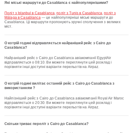
Які міські маршрути до Casablanca є найпопулярнішими?
політ з Istanbul в Casablanca
,
політ з Tunis в Casablanca
,
політ з
Málaga в Casablanca
— це найпопулярніші міські маршрути до
Casablanca. Ці маршрути пропонують зручні сполучення з великих
міст.
О котрій годині відправляється найраніший рейс з Cairo до
Casablanca?
Найраніший рейс з Cairo до Casablanca авіакомпанії EgyptAir
відправляється о 08:10. Ви можете переглянути цей розклад і
порівняти інші доступні варіанти перельотів на Airpaz.
О котрій годині вилітає останній рейс з Cairo до Casablanca з
використанням ?
Найпізніший рейс з Cairo до Casablanca авіакомпанії Royal Air Maroc
відправляється о 20:30. Ви можете переглянути цей розклад і
порівняти інші доступні варіанти перельотів на Airpaz.
Скільки триває переліт з Cairo до Casablanca?