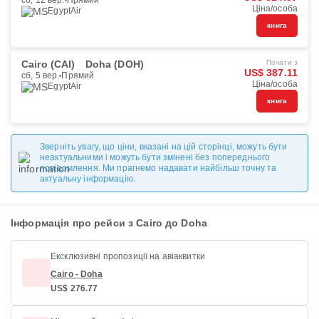
сб, 12 вер.
Прямий
Ціна/особа
EgyptAir
книга
Cairo (CAI)
Doha (DOH)
Почати з
US$ 387.11
сб, 5 вер.
Прямий
Ціна/особа
EgyptAir
книга
Зверніть увагу, що ціни, вказані на цій сторінці, можуть бути
неактуальними і можуть бути змінені без попереднього
повідомлення. Ми прагнемо надавати найбільш точну та
актуальну інформацію.
Інформація про рейси з Cairo до Doha
Ексклюзивні пропозиції на авіаквитки
Cairo - Doha
US$ 276.77