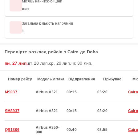
Місяць найнижчої ціни
лип
Загальна кількість напрямків
1
Перевірте розклад рейсів з Cairo до Doha
пн, 27 лип.
вт, 28 лип.
ср, 29 лип.
чт, 30 лип.
Номер рейсу
Модель літака
Відправлення
Прибуває
Мі
MS937
Airbus A321
00:15
03:20
Cairo
SM8937
Airbus A321
00:15
03:20
Cairo
Airbus A350-
QR1306
00:40
03:55
Cairo
900