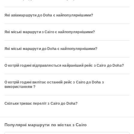
Які авіамаршрути до Doha є найпопулярнішими?
Які міські маршрути з Cairo є найпопулярнішими?
Які міські маршрути до Doha є найпопулярнішими?
О котрій годині відправляється найраніший рейс з Cairo до Doha?
О котрій годині вилітає останній рейс з Cairo до Doha з
використанням ?
Скільки триває переліт з Cairo до Doha?
Популярні маршрути по містах з Cairo