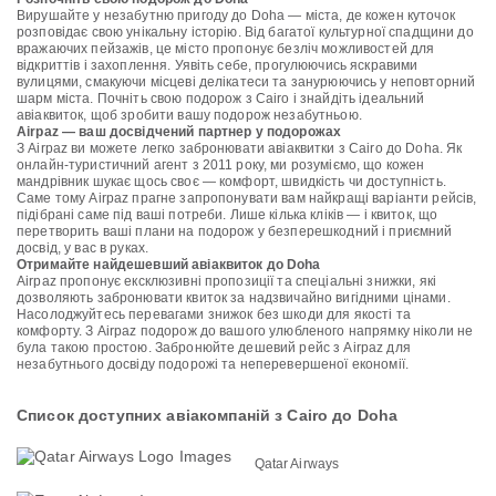
Вирушайте у незабутню пригоду до Doha — міста, де кожен куточок
розповідає свою унікальну історію. Від багатої культурної спадщини до
вражаючих пейзажів, це місто пропонує безліч можливостей для
відкриттів і захоплення. Уявіть себе, прогулюючись яскравими
вулицями, смакуючи місцеві делікатеси та занурюючись у неповторний
шарм міста. Почніть свою подорож з Cairo і знайдіть ідеальний
авіаквиток, щоб зробити вашу подорож незабутньою.
Airpaz — ваш досвідчений партнер у подорожах
З Airpaz ви можете легко забронювати авіаквитки з Cairo до Doha. Як
онлайн-туристичний агент з 2011 року, ми розуміємо, що кожен
мандрівник шукає щось своє — комфорт, швидкість чи доступність.
Саме тому Airpaz прагне запропонувати вам найкращі варіанти рейсів,
підібрані саме під ваші потреби. Лише кілька кліків — і квиток, що
перетворить ваші плани на подорож у безперешкодний і приємний
досвід, у вас в руках.
Отримайте найдешевший авіаквиток до Doha
Airpaz пропонує ексклюзивні пропозиції та спеціальні знижки, які
дозволяють забронювати квиток за надзвичайно вигідними цінами.
Насолоджуйтесь перевагами знижок без шкоди для якості та
комфорту. З Airpaz подорож до вашого улюбленого напрямку ніколи не
була такою простою. Забронюйте дешевий рейс з Airpaz для
незабутнього досвіду подорожі та неперевершеної економії.
Список доступних авіакомпаній з Cairo до Doha
Qatar Airways