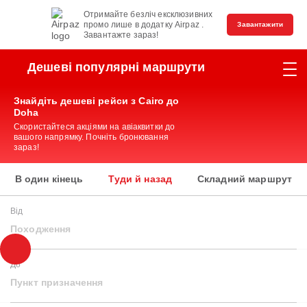
Отримайте безліч ексклюзивних
промо лише в додатку Airpaz .
Завантажити
Завантажте зараз!
Дешеві популярні маршрути
Знайдіть дешеві рейси з Cairo до
Doha
Скористайтеся акціями на авіаквитки до
вашого напрямку. Почніть бронювання
зараз!
В один кінець
Туди й назад
Складний маршрут
Від
Походження
До
Пункт призначення