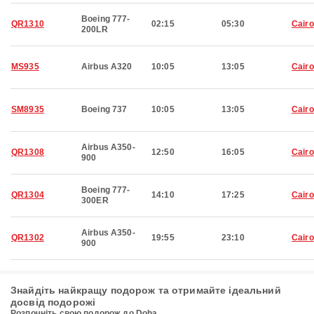
Boeing 777-
QR1310
02:15
05:30
Cairo
200LR
MS935
Airbus A320
10:05
13:05
Cairo
SM8935
Boeing 737
10:05
13:05
Cairo
Airbus A350-
QR1308
12:50
16:05
Cairo
900
Boeing 777-
QR1304
14:10
17:25
Cairo
300ER
Airbus A350-
QR1302
19:55
23:10
Cairo
900
Знайдіть найкращу подорож та отримайте ідеальний
досвід подорожі
Розпочніть свою подорож до Doha