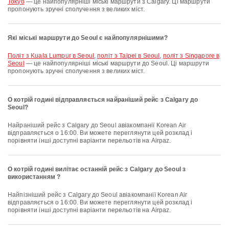
Tokyo
— це найпопулярніші міські маршрути з Calgary. Ці маршрути
пропонують зручні сполучення з великих міст.
Які міські маршрути до Seoul є найпопулярнішими?
політ з Kuala Lumpur в Seoul
,
політ з Taipei в Seoul
,
політ з Singapore в
Seoul
— це найпопулярніші міські маршрути до Seoul. Ці маршрути
пропонують зручні сполучення з великих міст.
О котрій годині відправляється найраніший рейс з Calgary до
Seoul?
Найраніший рейс з Calgary до Seoul авіакомпанії Korean Air
відправляється о 16:00. Ви можете переглянути цей розклад і
порівняти інші доступні варіанти перельотів на Airpaz.
О котрій годині вилітає останній рейс з Calgary до Seoul з
використанням ?
Найпізніший рейс з Calgary до Seoul авіакомпанії Korean Air
відправляється о 16:00. Ви можете переглянути цей розклад і
порівняти інші доступні варіанти перельотів на Airpaz.