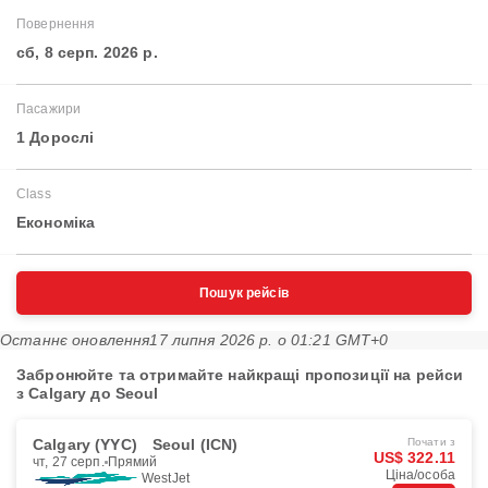
Повернення
сб, 8 серп. 2026 р.
Пасажири
1 Дорослі
Class
Економіка
Пошук рейсів
Останнє оновлення
17 липня 2026 р. о 01:21 GMT+0
Забронюйте та отримайте найкращі пропозиції на рейси
з Calgary до Seoul
Calgary (YYC)
Seoul (ICN)
Почати з
US$ 322.11
чт, 27 серп.
Прямий
Ціна/особа
WestJet