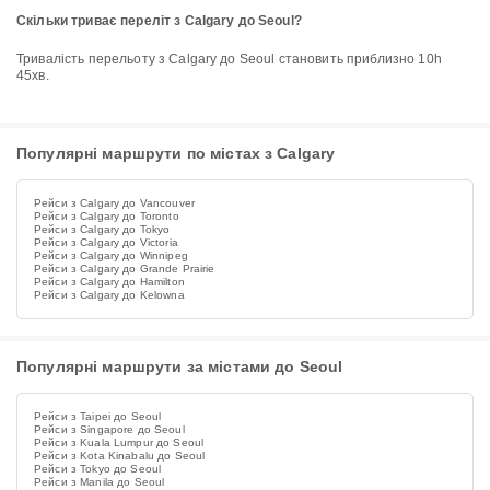
Скільки триває переліт з Calgary до Seoul?
Тривалість перельоту з Calgary до Seoul становить приблизно 10h
45хв.
Популярні маршрути по містах з Calgary
Рейси з Calgary до Vancouver
Рейси з Calgary до Toronto
Рейси з Calgary до Tokyo
Рейси з Calgary до Victoria
Рейси з Calgary до Winnipeg
Рейси з Calgary до Grande Prairie
Рейси з Calgary до Hamilton
Рейси з Calgary до Kelowna
Популярні маршрути за містами до Seoul
Рейси з Taipei до Seoul
Рейси з Singapore до Seoul
Рейси з Kuala Lumpur до Seoul
Рейси з Kota Kinabalu до Seoul
Рейси з Tokyo до Seoul
Рейси з Manila до Seoul