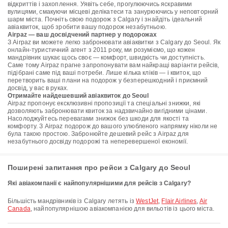
відкриттів і захоплення. Уявіть себе, прогулюючись яскравими
вулицями, смакуючи місцеві делікатеси та занурюючись у неповторний
шарм міста. Почніть свою подорож з Calgary і знайдіть ідеальний
авіаквиток, щоб зробити вашу подорож незабутньою.
Airpaz — ваш досвідчений партнер у подорожах
З Airpaz ви можете легко забронювати авіаквитки з Calgary до Seoul. Як
онлайн-туристичний агент з 2011 року, ми розуміємо, що кожен
мандрівник шукає щось своє — комфорт, швидкість чи доступність.
Саме тому Airpaz прагне запропонувати вам найкращі варіанти рейсів,
підібрані саме під ваші потреби. Лише кілька кліків — і квиток, що
перетворить ваші плани на подорож у безперешкодний і приємний
досвід, у вас в руках.
Отримайте найдешевший авіаквиток до Seoul
Airpaz пропонує ексклюзивні пропозиції та спеціальні знижки, які
дозволяють забронювати квиток за надзвичайно вигідними цінами.
Насолоджуйтесь перевагами знижок без шкоди для якості та
комфорту. З Airpaz подорож до вашого улюбленого напрямку ніколи не
була такою простою. Забронюйте дешевий рейс з Airpaz для
незабутнього досвіду подорожі та неперевершеної економії.
Поширені запитання про рейси з Calgary до Seoul
Які авіакомпанії є найпопулярнішими для рейсів з Calgary?
Більшість мандрівників із Calgary летять із
WestJet
,
Flair Airlines
,
Air
Canada
, найпопулярнішою авіакомпанією для вильотів із цього міста.