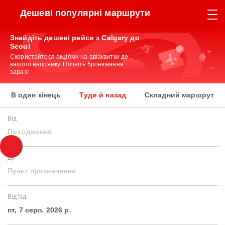
Дешеві популярні маршрути
Знайдіть дешеві рейси з Calgary до
Seoul
Скористайтеся акціями на авіаквитки до
вашого напрямку. Почніть бронювання
зараз!
В один кінець
Туди й назад
Складний маршрут
Від
Походження
До
Пункт призначення
Від'їзд
пт, 7 серп. 2026 р.