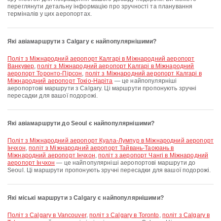
переглянути детальну інформацію про зручності та планування
терміналів у цих аеропортах.
Які авіамаршрути з Calgary є найпопулярнішими?
політ з Міжнародний аеропорт Калгарі в Міжнародний аеропорт
Ванкувер
,
політ з Міжнародний аеропорт Калгарі в Міжнародний
аеропорт Торонто-Пірсон
,
політ з Міжнародний аеропорт Калгарі в
Міжнародний аеропорт Токіо-Наріта
— це найпопулярніші
аеропортові маршрути з Calgary. Ці маршрути пропонують зручні
пересадки для вашої подорожі.
Які авіамаршрути до Seoul є найпопулярнішими?
політ з Міжнародний аеропорт Куала-Лумпур в Міжнародний аеропорт
Інчхон
,
політ з Міжнародний аеропорт Тайвань-Таоюань в
Міжнародний аеропорт Інчхон
,
політ з аеропорт Чангі в Міжнародний
аеропорт Інчхон
— це найпопулярніші аеропортові маршрути до
Seoul. Ці маршрути пропонують зручні пересадки для вашої подорожі.
Які міські маршрути з Calgary є найпопулярнішими?
політ з Calgary в Vancouver
,
політ з Calgary в Toronto
,
політ з Calgary в