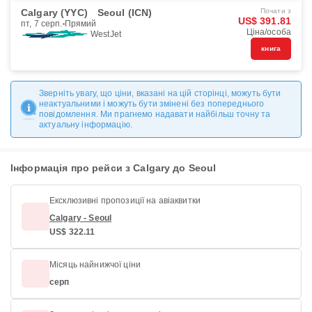
Calgary (YYC)
Seoul (ICN)
Почати з
US$ 391.81
пт, 7 серп.
Прямий
Ціна/особа
WestJet
книга
Зверніть увагу, що ціни, вказані на цій сторінці, можуть бути
неактуальними і можуть бути змінені без попереднього
повідомлення. Ми прагнемо надавати найбільш точну та
актуальну інформацію.
Інформація про рейси з Calgary до Seoul
Ексклюзивні пропозиції на авіаквитки
Calgary - Seoul
US$ 322.11
Місяць найнижчої ціни
серп