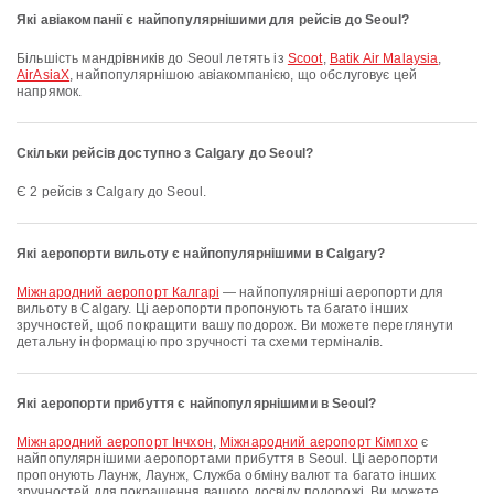
Які авіакомпанії є найпопулярнішими для рейсів до Seoul?
Більшість мандрівників до Seoul летять із
Scoot
,
Batik Air Malaysia
,
AirAsiaX
, найпопулярнішою авіакомпанією, що обслуговує цей
напрямок.
Скільки рейсів доступно з Calgary до Seoul?
Є 2 рейсів з Calgary до Seoul.
Які аеропорти вильоту є найпопулярнішими в Calgary?
Міжнародний аеропорт Калгарі
— найпопулярніші аеропорти для
вильоту в Calgary. Ці аеропорти пропонують та багато інших
зручностей, щоб покращити вашу подорож. Ви можете переглянути
детальну інформацію про зручності та схеми терміналів.
Які аеропорти прибуття є найпопулярнішими в Seoul?
Міжнародний аеропорт Інчхон
,
Міжнародний аеропорт Кімпхо
є
найпопулярнішими аеропортами прибуття в Seoul. Ці аеропорти
пропонують Лаунж, Лаунж, Служба обміну валют та багато інших
зручностей для покращення вашого досвіду подорожі. Ви можете