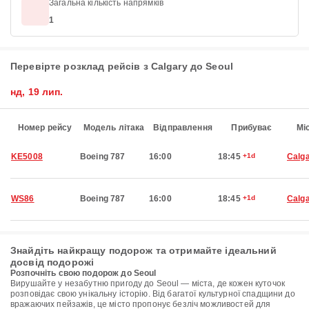
Загальна кількість напрямків
1
Перевірте розклад рейсів з Calgary до Seoul
нд, 19 лип.
Номер рейсу
Модель літака
Відправлення
Прибуває
Мі
KE5008
Boeing 787
16:00
18:45
+1d
Calg
WS86
Boeing 787
16:00
18:45
+1d
Calg
Знайдіть найкращу подорож та отримайте ідеальний
досвід подорожі
Розпочніть свою подорож до Seoul
Вирушайте у незабутню пригоду до Seoul — міста, де кожен куточок
розповідає свою унікальну історію. Від багатої культурної спадщини до
вражаючих пейзажів, це місто пропонує безліч можливостей для