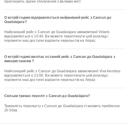
пропонують зручні сполучення з великих міст.
О котрій годині відправляється найраніший рейс з Cancun до
Guadalajara?
Найраніший рейс з Cancun до Guadalajara авіакомпанії Volaris
відправляється о 10:40. Ви можете переглянути цей розклад і
порівняти інші доступні варіанти перельотів на Airpaz.
О котрій годині вилітає останній рейс з Cancun до Guadalajara з
використанням ?
Найпізніший рейс з Cancun до Guadalajara авіакомпанії Viva Aerobus
відправляється о 22:00. Ви можете переглянути цей розклад і
порівняти інші доступні варіанти перельотів на Airpaz.
Скільки триває переліт з Cancun до Guadalajara?
Тривалість перельоту з Cancun до Guadalajara становить приблизно
2h 50хв.