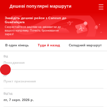
Дешеві популярні маршрути
Знайдіть дешеві рейси з Cancun до
Guadalajara
Скористайтеся акціями на авіаквитки до
вашого напрямку. Почніть бронювання
зараз!
В один кінець
Туди й назад
Складний маршрут
Від
Походження
До
Пункт призначення
Від'їзд
пт, 7 серп. 2026 р.