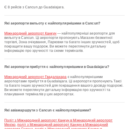
Є 8 рейсів з Cancun до Guadalajara.
Які аеропорти вильоту є найпопулярнішими в Cancun?
Міжнародний аеропорт Канкун
— найпопулярніші аеропорти для
вильоту в Cancun. Ці аеропорти пропонують Магазин безмитної
торгівлі, Зона очікування, Парковки та багато інших зручностей, щоб
покращити вашу подорож. Ви можете переглянути детальну
інформацію про зручності та схеми терміналів.
Які аеропорти прибуття є найпопулярнішими в Guadalajara?
Міжнародний аеропорт Гвадалахара
є найпопулярнішими
аеропортами прибуття в Guadalajara. Ці аеропорти пропонують Таксі
та багато інших зручностей для покращення вашого досвіду подорожі.
Ви можете переглянути детальну інформацію про зручності та
планування терміналів у цих аеропортах.
Які авіамаршрути з Cancun є найпопулярнішими?
політ з Міжнародний аеропорт Канкун в Міжнародний аеропорт
Мехіко
,
політ з Міжнародний аеропорт Канкун в Міжнародний