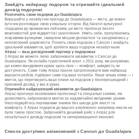
Знайдіть найкращу подорож та отримайте ідеальний
досвід подорожі
Розпочніть свою подорож до Guadalajara
Вирушайте у незабутню пригоду до Guadalajara — міста, де кожен
куточок розповідає свою унікальну історію. Від багатої культурної
спадщини до вражаючих пейзажів, це місто пропонує безліч
можливостей для відкриттів і захоплення. Уявіть себе, прогулюючись
яскравими вулицями, смакуючи місцеві делікатеси та занурюючись у
неповторний шарм міста. Почніть свою подорож з Cancun і знайдіть
ідеальний авіаквиток, щоб зробити вашу подорож незабутньою.
Airpaz — ваш досвідчений партнер у подорожах
З Airpaz ви можете легко забронювати авіаквитки з Cancun до
Guadalajara. Як онлайн-туристичний агент з 2011 року, ми розуміємо,
що кожен мандрівник шукає щось своє — комфорт, швидкість чи
доступність. Саме тому Airpaz прагне запропонувати вам найкращі
варіанти рейсів, підібрані саме під ваші потреби. Лише кілька кліків — і
квиток, що перетворить ваші плани на подорож у безперешкодний і
приємний досвід, у вас в руках.
Отримайте найдешевший авіаквиток до Guadalajara
Airpaz пропонує ексклюзивні пропозиції та спеціальні знижки, які
дозволяють забронювати квиток за надзвичайно вигідними цінами.
Насолоджуйтесь перевагами знижок без шкоди для якості та
комфорту. З Airpaz подорож до вашого улюбленого напрямку ніколи не
була такою простою. Забронюйте дешевий рейс з Airpaz для
незабутнього досвіду подорожі та неперевершеної економії.
Список доступних авіакомпаній з Cancun до Guadalajara