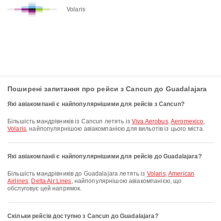
Volaris
Поширені запитання про рейси з Cancun до Guadalajara
Які авіакомпанії є найпопулярнішими для рейсів з Cancun?
Більшість мандрівників із Cancun летять із
Viva Aerobus
,
Aeromexico
,
Volaris
, найпопулярнішою авіакомпанією для вильотів із цього міста.
Які авіакомпанії є найпопулярнішими для рейсів до Guadalajara?
Більшість мандрівників до Guadalajara летять із
Volaris
,
American
Airlines
,
Delta Air Lines
, найпопулярнішою авіакомпанією, що
обслуговує цей напрямок.
Скільки рейсів доступно з Cancun до Guadalajara?