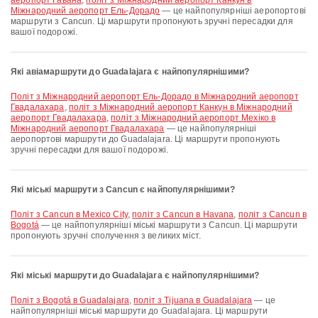
аеропорт Гавана
,
політ з Міжнародний аеропорт Канкун в
Міжнародний аеропорт Ель-Дорадо
— це найпопулярніші аеропортові
маршрути з Cancun. Ці маршрути пропонують зручні пересадки для
вашої подорожі.
Які авіамаршрути до Guadalajara є найпопулярнішими?
політ з Міжнародний аеропорт Ель-Дорадо в Міжнародний аеропорт
Гвадалахара
,
політ з Міжнародний аеропорт Канкун в Міжнародний
аеропорт Гвадалахара
,
політ з Міжнародний аеропорт Мехіко в
Міжнародний аеропорт Гвадалахара
— це найпопулярніші
аеропортові маршрути до Guadalajara. Ці маршрути пропонують
зручні пересадки для вашої подорожі.
Які міські маршрути з Cancun є найпопулярнішими?
політ з Cancun в Mexico City
,
політ з Cancun в Havana
,
політ з Cancun в
Bogotá
— це найпопулярніші міські маршрути з Cancun. Ці маршрути
пропонують зручні сполучення з великих міст.
Які міські маршрути до Guadalajara є найпопулярнішими?
політ з Bogotá в Guadalajara
,
політ з Tijuana в Guadalajara
— це
найпопулярніші міські маршрути до Guadalajara. Ці маршрути