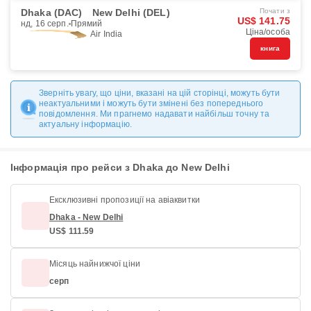
Dhaka (DAC)
New Delhi (DEL)
Почати з
US$ 141.75
нд, 16 серп.
Прямий
Ціна/особа
Air India
книга
Зверніть увагу, що ціни, вказані на цій сторінці, можуть бути
неактуальними і можуть бути змінені без попереднього
повідомлення. Ми прагнемо надавати найбільш точну та
актуальну інформацію.
Інформація про рейси з Dhaka до New Delhi
Ексклюзивні пропозиції на авіаквитки
Dhaka - New Delhi
US$ 111.59
Місяць найнижчої ціни
серп