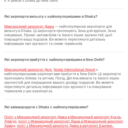
Є 4 рейсів з Dhaka до New Delhi.
Які аеропорти вильоту є найпопулярнішими в Dhaka?
Міжнародний аеропорт Дакка
— найпопулярніші аеропорти для
вильоту в Dhaka. Ці аеропорти пропонують Зона для куріння, Зона
очікування, Прокат автомобілів та багато інших зручностей, щоб
покращити вашу подорож. Ви можете переглянути детальну
інформацію про зручності та схеми терміналів.
Які аеропорти прибуття є найпопулярнішими в New Delhi?
Міжнародний аеропорт Делі
,
Noida International Airport
є
найпопулярнішими аеропортами прибуття в New Delhi. Ці аеропорти
пропонують Клініка та аптеки, Поїзд, Дитяча кімната та багато інших
зручностей для покращення вашого досвіду подорожі. Ви можете
переглянути детальну інформацію про зручності та планування
терміналів у цих аеропортах.
Які авіамаршрути з Dhaka є найпопулярнішими?
політ з Міжнародний аеропорт Дакка в Міжнародний аеропорт Куала-
Лумпур
,
політ з Міжнародний аеропорт Дакка в Міжнародний аеропорт
Хамад
,
політ з Міжнародний аеропорт Дакка в аеропорт Бангкок–