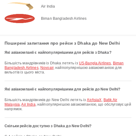
Air India
Biman Bangladesh Airlines
Поширені запитання про рейси з Dhaka до New Delhi
Які авіакомпанії є найпопулярнішими для рейсів з Dhaka?
Більшість мандрівників із Dhaka летять із
US-Bangla Airlines
,
Biman
Bangladesh Airlines
,
Novoair
, найпопулярнішою авіакомпанією для
вильотів із цього міста.
Які авіакомпанії є найпопулярнішими для рейсів до New Delhi?
Більшість мандрівників до New Delhi летять із
AirAsiaX
,
Batik Air
Malaysia
,
Air India
, найпопулярнішою авіакомпанією, що обслуговує цей
напрямок.
Скільки рейсів доступно з Dhaka до New Delhi?