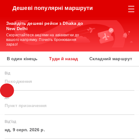
Дешеві популярні маршрути
Знайдіть дешеві рейси з Dhaka до
New Delhi
Скористайтеся акціями на авіаквитки до
вашого напрямку. Почніть бронювання
зараз!
В один кінець
Туди й назад
Складний маршрут
Від
Походження
До
Пункт призначення
Від'їзд
нд, 9 серп. 2026 р.