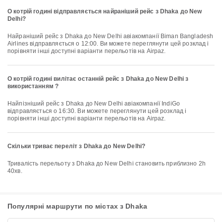
О котрій годині відправляється найраніший рейс з Dhaka до New
Delhi?
Найраніший рейс з Dhaka до New Delhi авіакомпанії Biman Bangladesh
Airlines відправляється о 12:00. Ви можете переглянути цей розклад і
порівняти інші доступні варіанти перельотів на Airpaz.
О котрій годині вилітає останній рейс з Dhaka до New Delhi з
використанням ?
Найпізніший рейс з Dhaka до New Delhi авіакомпанії IndiGo
відправляється о 16:30. Ви можете переглянути цей розклад і
порівняти інші доступні варіанти перельотів на Airpaz.
Скільки триває переліт з Dhaka до New Delhi?
Тривалість перельоту з Dhaka до New Delhi становить приблизно 2h
40хв.
Популярні маршрути по містах з Dhaka