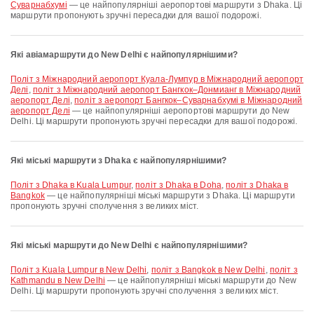
Суварнабхумі
— це найпопулярніші аеропортові маршрути з Dhaka. Ці
маршрути пропонують зручні пересадки для вашої подорожі.
Які авіамаршрути до New Delhi є найпопулярнішими?
політ з Міжнародний аеропорт Куала-Лумпур в Міжнародний аеропорт
Делі
,
політ з Міжнародний аеропорт Бангкок–Донмианг в Міжнародний
аеропорт Делі
,
політ з аеропорт Бангкок–Суварнабхумі в Міжнародний
аеропорт Делі
— це найпопулярніші аеропортові маршрути до New
Delhi. Ці маршрути пропонують зручні пересадки для вашої подорожі.
Які міські маршрути з Dhaka є найпопулярнішими?
політ з Dhaka в Kuala Lumpur
,
політ з Dhaka в Doha
,
політ з Dhaka в
Bangkok
— це найпопулярніші міські маршрути з Dhaka. Ці маршрути
пропонують зручні сполучення з великих міст.
Які міські маршрути до New Delhi є найпопулярнішими?
політ з Kuala Lumpur в New Delhi
,
політ з Bangkok в New Delhi
,
політ з
Kathmandu в New Delhi
— це найпопулярніші міські маршрути до New
Delhi. Ці маршрути пропонують зручні сполучення з великих міст.