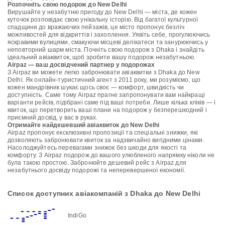
Розпочніть свою подорож до New Delhi
Вирушайте у незабутню пригоду до New Delhi — міста, де кожен
куточок розповідає свою унікальну історію. Від багатої культурної
спадщини до вражаючих пейзажів, це місто пропонує безліч
можливостей для відкриттів і захоплення. Уявіть себе, прогулюючись
яскравими вулицями, смакуючи місцеві делікатеси та занурюючись у
неповторний шарм міста. Почніть свою подорож з Dhaka і знайдіть
ідеальний авіаквиток, щоб зробити вашу подорож незабутньою.
Airpaz — ваш досвідчений партнер у подорожах
З Airpaz ви можете легко забронювати авіаквитки з Dhaka до New
Delhi. Як онлайн-туристичний агент з 2011 року, ми розуміємо, що
кожен мандрівник шукає щось своє — комфорт, швидкість чи
доступність. Саме тому Airpaz прагне запропонувати вам найкращі
варіанти рейсів, підібрані саме під ваші потреби. Лише кілька кліків — і
квиток, що перетворить ваші плани на подорож у безперешкодний і
приємний досвід, у вас в руках.
Отримайте найдешевший авіаквиток до New Delhi
Airpaz пропонує ексклюзивні пропозиції та спеціальні знижки, які
дозволяють забронювати квиток за надзвичайно вигідними цінами.
Насолоджуйтесь перевагами знижок без шкоди для якості та
комфорту. З Airpaz подорож до вашого улюбленого напрямку ніколи не
була такою простою. Забронюйте дешевий рейс з Airpaz для
незабутнього досвіду подорожі та неперевершеної економії.
Список доступних авіакомпаній з Dhaka до New Delhi
IndiGo