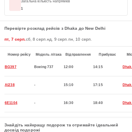
Загальна кількість напрямків
1
Перевірте розклад рейсів з Dhaka до New Delhi
пт, 7 серп.
сб, 8 серп.
нд, 9 серп.
пн, 10 серп.
Номер рейсу
Модель літака
Відправлення
Прибуває
Мі
BG397
Boeing 737
12:00
14:15
Dhak
AI238
-
15:10
17:15
Dhak
6E1104
-
16:30
18:40
Dhak
Знайдіть найкращу подорож та отримайте ідеальний
досвід подорожі