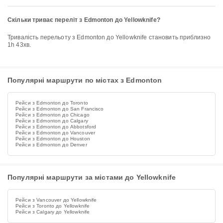
Скільки триває переліт з Edmonton до Yellowknife?
Тривалість перельоту з Edmonton до Yellowknife становить приблизно
1h 43хв.
Популярні маршрути по містах з Edmonton
Рейси з Edmonton до Toronto
Рейси з Edmonton до San Francisco
Рейси з Edmonton до Chicago
Рейси з Edmonton до Calgary
Рейси з Edmonton до Abbotsford
Рейси з Edmonton до Vancouver
Рейси з Edmonton до Houston
Рейси з Edmonton до Denver
Популярні маршрути за містами до Yellowknife
Рейси з Vancouver до Yellowknife
Рейси з Toronto до Yellowknife
Рейси з Calgary до Yellowknife