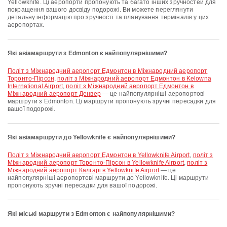
Yellowknife. Ці аеропорти пропонують та багато інших зручностей для
покращення вашого досвіду подорожі. Ви можете переглянути
детальну інформацію про зручності та планування терміналів у цих
аеропортах.
Які авіамаршрути з Edmonton є найпопулярнішими?
політ з Міжнародний аеропорт Едмонтон в Міжнародний аеропорт
Торонто-Пірсон
,
політ з Міжнародний аеропорт Едмонтон в Kelowna
International Airport
,
політ з Міжнародний аеропорт Едмонтон в
Міжнародний аеропорт Денвер
— це найпопулярніші аеропортові
маршрути з Edmonton. Ці маршрути пропонують зручні пересадки для
вашої подорожі.
Які авіамаршрути до Yellowknife є найпопулярнішими?
політ з Міжнародний аеропорт Едмонтон в Yellowknife Airport
,
політ з
Міжнародний аеропорт Торонто-Пірсон в Yellowknife Airport
,
політ з
Міжнародний аеропорт Калгарі в Yellowknife Airport
— це
найпопулярніші аеропортові маршрути до Yellowknife. Ці маршрути
пропонують зручні пересадки для вашої подорожі.
Які міські маршрути з Edmonton є найпопулярнішими?