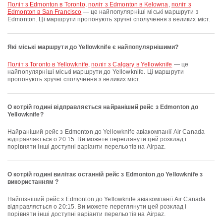
політ з Edmonton в Toronto
,
політ з Edmonton в Kelowna
,
політ з
Edmonton в San Francisco
— це найпопулярніші міські маршрути з
Edmonton. Ці маршрути пропонують зручні сполучення з великих міст.
Які міські маршрути до Yellowknife є найпопулярнішими?
політ з Toronto в Yellowknife
,
політ з Calgary в Yellowknife
— це
найпопулярніші міські маршрути до Yellowknife. Ці маршрути
пропонують зручні сполучення з великих міст.
О котрій годині відправляється найраніший рейс з Edmonton до
Yellowknife?
Найраніший рейс з Edmonton до Yellowknife авіакомпанії Air Canada
відправляється о 20:15. Ви можете переглянути цей розклад і
порівняти інші доступні варіанти перельотів на Airpaz.
О котрій годині вилітає останній рейс з Edmonton до Yellowknife з
використанням ?
Найпізніший рейс з Edmonton до Yellowknife авіакомпанії Air Canada
відправляється о 20:15. Ви можете переглянути цей розклад і
порівняти інші доступні варіанти перельотів на Airpaz.