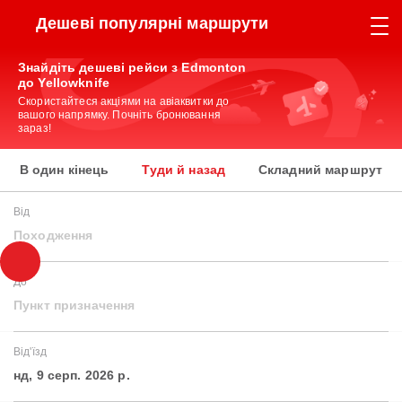
Дешеві популярні маршрути
Знайдіть дешеві рейси з Edmonton
до Yellowknife
Скористайтеся акціями на авіаквитки до
вашого напрямку. Почніть бронювання
зараз!
В один кінець
Туди й назад
Складний маршрут
Від
Походження
До
Пункт призначення
Від'їзд
нд, 9 серп. 2026 р.