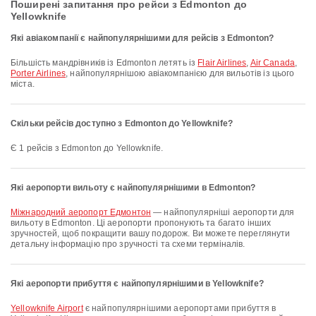
Поширені запитання про рейси з Edmonton до
Yellowknife
Які авіакомпанії є найпопулярнішими для рейсів з Edmonton?
Більшість мандрівників із Edmonton летять із
Flair Airlines
,
Air Canada
,
Porter Airlines
, найпопулярнішою авіакомпанією для вильотів із цього
міста.
Скільки рейсів доступно з Edmonton до Yellowknife?
Є 1 рейсів з Edmonton до Yellowknife.
Які аеропорти вильоту є найпопулярнішими в Edmonton?
Міжнародний аеропорт Едмонтон
— найпопулярніші аеропорти для
вильоту в Edmonton. Ці аеропорти пропонують та багато інших
зручностей, щоб покращити вашу подорож. Ви можете переглянути
детальну інформацію про зручності та схеми терміналів.
Які аеропорти прибуття є найпопулярнішими в Yellowknife?
Yellowknife Airport
є найпопулярнішими аеропортами прибуття в