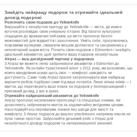
Знайдіть найкращу подорож та отримайте ідеальний
досвід подорожі
Розпочніть свою подорож до Yellowknife
Вирушайте у незабутню пригоду до Yellowknife — міста, де кожен
куточок розповідає свою унікальну історію. Від багатої культурної
спадщини до вражаючих пейзажів, це місто пропонує безліч
можливостей для відкриттів і захоплення. Уявіть себе, прогулюючись
яскравими вулицями, смакуючи місцеві делікатеси та занурюючись у
неповторний шарм міста. Почніть свою подорож з Edmonton і знайдіть
ідеальний авіаквиток, щоб зробити вашу подорож незабутньою.
Airpaz — ваш досвідчений партнер у подорожах
З Airpaz ви можете легко забронювати авіаквитки з Edmonton до
Yellowknife. Як онлайн-туристичний агент з 2011 року, ми розуміємо, що
кожен мандрівник шукає щось своє — комфорт, швидкість чи
доступність. Саме тому Airpaz прагне запропонувати вам найкращі
варіанти рейсів, підібрані саме під ваші потреби. Лише кілька кліків — і
квиток, що перетворить ваші плани на подорож у безперешкодний і
приємний досвід, у вас в руках.
Отримайте найдешевший авіаквиток до Yellowknife
Airpaz пропонує ексклюзивні пропозиції та спеціальні знижки, які
дозволяють забронювати квиток за надзвичайно вигідними цінами.
Насолоджуйтесь перевагами знижок без шкоди для якості та
комфорту. З Airpaz подорож до вашого улюбленого напрямку ніколи не
була такою простою. Забронюйте дешевий рейс з Airpaz для
незабутнього досвіду подорожі та неперевершеної економії.