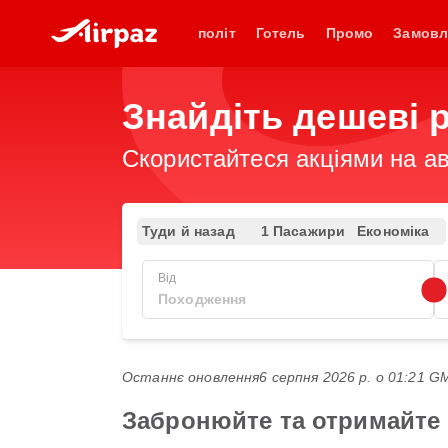
політ
Готель
Промо
Замовл
Знайдіть дешеві 
Скористайтеся акціями на ав
Туди й назад
1 Пасажири
Економіка
Від
Останнє оновлення
6 серпня 2026 р. о 01:21 
Забронюйте та отримайте 