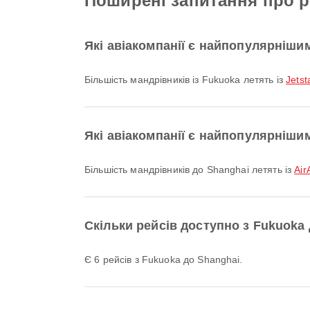
Поширені запитання про р
Які авіакомпанії є найпопулярніши
Більшість мандрівників із Fukuoka летять із
Jetst
Які авіакомпанії є найпопулярніши
Більшість мандрівників до Shanghai летять із
Air
Скільки рейсів доступно з Fukuoka
Є 6 рейсів з Fukuoka до Shanghai.