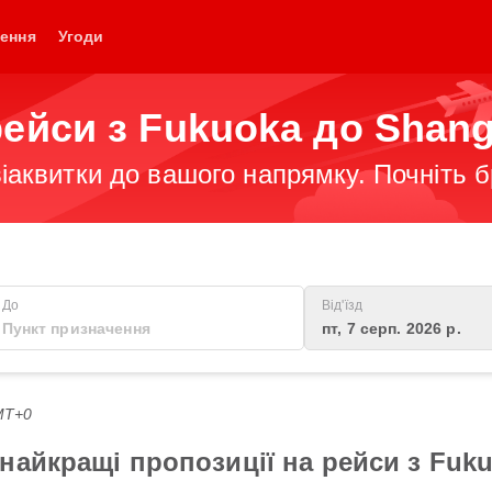
ення
Угоди
рейси з Fukuoka до Shang
іаквитки до вашого напрямку. Почніть 
До
Від'їзд
пт, 7 серп. 2026 р.
GMT+0
найкращі пропозиції на рейси з Fuk