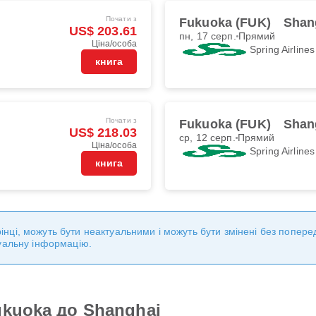
Почати з
Fukuoka (FUK)
Shan
US$ 203.61
пн, 17 серп.
Прямий
Ціна/особа
Spring Airlines
книга
Почати з
Fukuoka (FUK)
Shan
US$ 218.03
ср, 12 серп.
Прямий
Ціна/особа
Spring Airlines
книга
торінці, можуть бути неактуальними і можуть бути змінені без попе
уальну інформацію.
ukuoka до Shanghai