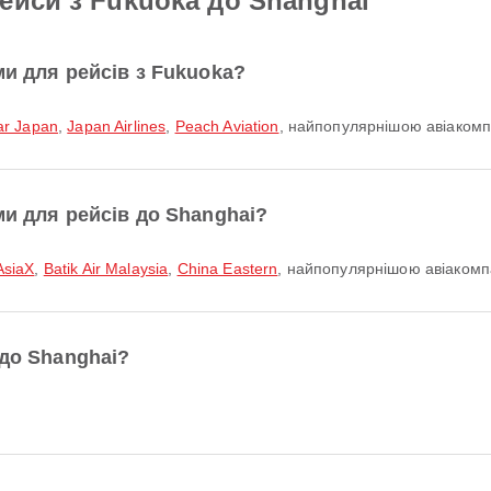
ейси з Fukuoka до Shanghai
ми для рейсів з Fukuoka?
ar Japan
,
Japan Airlines
,
Peach Aviation
, найпопулярнішою авіакомпа
ми для рейсів до Shanghai?
AsiaX
,
Batik Air Malaysia
,
China Eastern
, найпопулярнішою авіакомп
 до Shanghai?