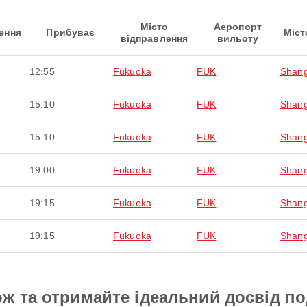
Місто
Аеропорт
ення
Прибуває
Міст
відправлення
вильоту
12:55
Fukuoka
FUK
Shang
15:10
Fukuoka
FUK
Shang
15:10
Fukuoka
FUK
Shang
19:00
Fukuoka
FUK
Shang
19:15
Fukuoka
FUK
Shang
19:15
Fukuoka
FUK
Shang
ж та отримайте ідеальний досвід п