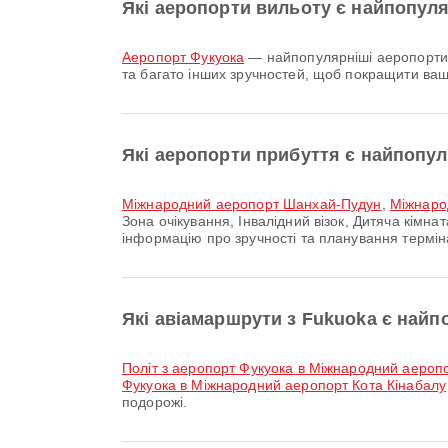
Які аеропорти вильоту є найпопул
аеропорт Фукуока
— найпопулярніші аеропорти д
та багато інших зручностей, щоб покращити ваш
Які аеропорти прибуття є найпопу
Міжнародний аеропорт Шанхай-Пудун
,
Міжнаро
Зона очікування, Інвалідний візок, Дитяча кімн
інформацію про зручності та планування термін
Які авіамаршрути з Fukuoka є най
політ з аеропорт Фукуока в Міжнародний аеро
Фукуока в Міжнародний аеропорт Кота Кінабалу
подорожі.