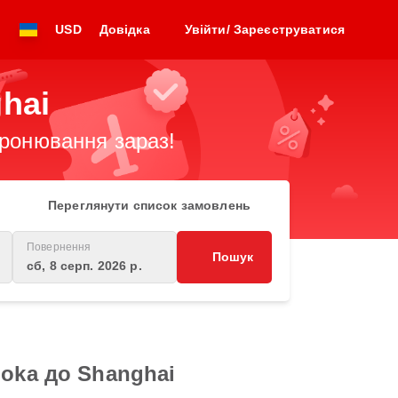
USD
Довідка
Увійти/ Зареєструватися
hai
бронювання зараз!
Переглянути список замовлень
Повернення
Пошук
сб, 8 серп. 2026 р.
uoka до Shanghai