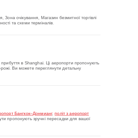
 Зона очікування, Магазин безмитної торгівлі
ості та схеми терміналів.
прибуття в Shanghai. Ці аеропорти пропонують
дорожі. Ви можете переглянути детальну
еропорт Бангкок–Донмианг
,
політ з аеропорт
ти пропонують зручні пересадки для вашої