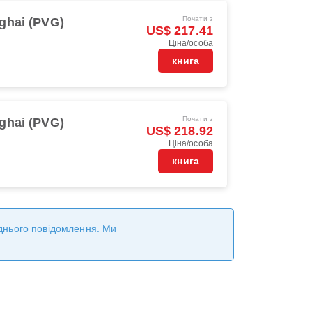
Почати з
ghai (PVG)
US$ 217.41
Ціна/особа
книга
Почати з
ghai (PVG)
US$ 218.92
Ціна/особа
книга
реднього повідомлення. Ми