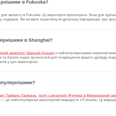
ярнішими в Fukuoka?
ля вильоту в Fukuoka. Ці аеропорти пропонують Зона для куріння,
у подорож. Ви можете переглянути детальну інформацію про зручн
лярнішими в Shanghai?
дний аеропорт Шанхай-Хунцяо
є найпопулярнішими аеропортами 
ата та багато інших зручностей для покращення вашого досвіду по
алів у цих аеропортах.
популярнішими?
порт Тайвань-Таоюань
,
політ з аеропорт Фукуока в Міжнародний а
— це найпопулярніші аеропортові маршрути з Fukuoka. Ці маршру