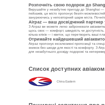
Розпочніть свою подорож до Shang
Вирушайте у незабутню пригоду до Shanghai — мі
пейзажів, це місто пропонує безліч можливостей
занурюючись у неповторний шарм міста. Почніть
Airpaz — ваш досвідчений партнер
З Airpaz ви можете легко забронювати авіаквитк
щось своє — комфорт, швидкість чи доступність.
кілька кліків — і квиток, що перетворить ваші п
Отримайте найдешевший авіаквито
Airpaz пропонує ексклюзивні пропозиції та спе
знижок без шкоди для якості та комфорту. З Ai
для незабутнього досвіду подорожі та непереве
Список доступних авіаком
China Eastern