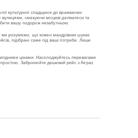
гатої культурної спадщини до вражаючих
и вулицями, смакуючи місцеві делікатеси та
робити вашу подорож незабутньою.
у, ми розуміємо, що кожен мандрівник шукає
сів, підібрані саме під ваші потреби. Лише
.
 вигідними цінами. Насолоджуйтесь перевагами
ю простою. Забронюйте дешевий рейс з Airpaz