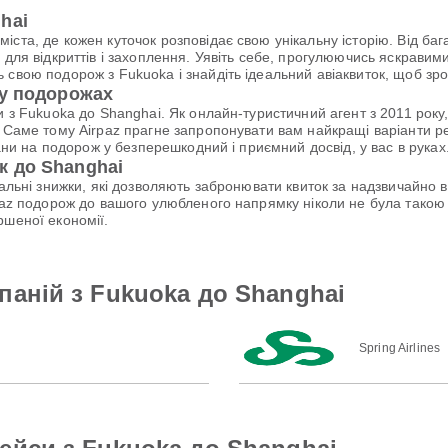
hai
ста, де кожен куточок розповідає свою унікальну історію. Від ба
 для відкриттів і захоплення. Уявіть себе, прогулюючись яскравим
 свою подорож з Fukuoka і знайдіть ідеальний авіаквиток, щоб з
 у подорожах
и з Fukuoka до Shanghai. Як онлайн-туристичний агент з 2011 рок
 Саме тому Airpaz прагне запропонувати вам найкращі варіанти рей
лани на подорож у безперешкодний і приємний досвід, у вас в руках
к до Shanghai
ціальні знижки, які дозволяють забронювати квиток за надзвичайно
rpaz подорож до вашого улюбленого напрямку ніколи не була тако
ршеної економії.
паній з Fukuoka до Shanghai
Spring Airlines