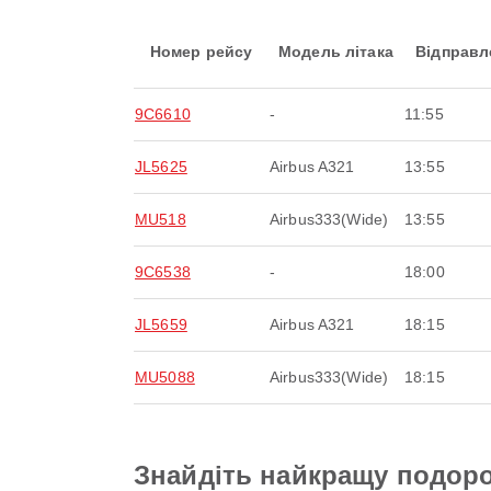
Номер рейсу
Модель літака
Відправл
9C6610
-
11:55
JL5625
Airbus A321
13:55
MU518
Airbus333(Wide)
13:55
9C6538
-
18:00
JL5659
Airbus A321
18:15
MU5088
Airbus333(Wide)
18:15
Знайдіть найкращу подоро